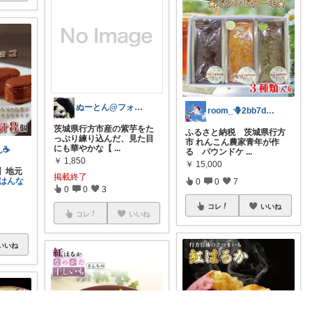
ぬーとん@フォロバ100％
room_🪻2bb7d8bc05
茨城県行方市産の紫芋をた
ふるさと納税 茨城県行方
っぷり練り込んだ、見た目
市 れんこん農家青年が作
にも華やかな【
...
☕️
る パウンドケ
...
￥
1,850
￥
15,000
！】地元
掲載終了
#はんな
0
0
7
0
0
3
コレ
いいね
コレ
いいね
いいね