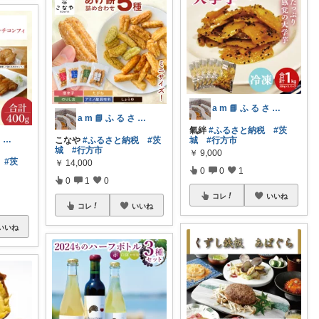
a m 📘 ふ る さ と 納 税 本
a m 📘 ふ る さ と 納 税 本
氣絆
#ふるさと納税
#茨
a m 📘 ふ る さ と 納 税 本
こなや
#ふるさと納税
#茨
城
#行方市
城
#行方市
￥
9,000
#茨
￥
14,000
0
0
1
0
1
0
コレ
いいね
コレ
いいね
いいね