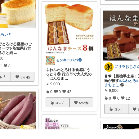
あらいと
でとろける至福のご
イーツ✨茨城県行方
るさと納
...
00
モンキーパパ🐵
1
8
ゴリラおじさん
​ふわふわとろける食感にう
っとり😋 行方市で大人気の
🍫💖【最強手土産
レ
いいね
「はんなま
...
民が推す
#ふわとろ
￥
9,000
まちょこ
🤤
...
￥
9,000
0
0
42
0
0
12
コレ
いいね
コレ