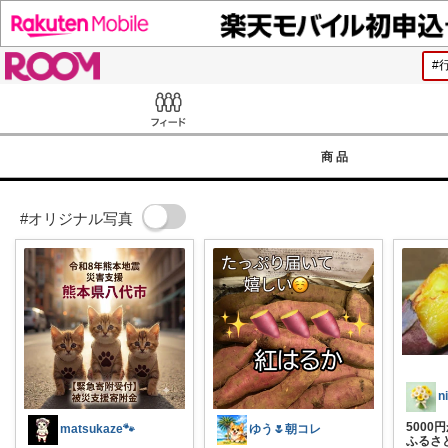
ROOM
Feed
商品
#オリジナル写真
500
matsukaze🐾
ゆう🌷朝コレ
ふるさ