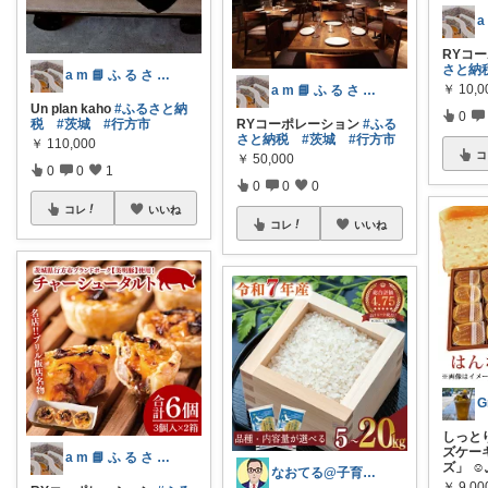
RYコ
さと納
a m 📘 ふ る さ と 納 税 本
￥
10,0
a m 📘 ふ る さ と 納 税 本
Un plan kaho
#ふるさと納
0
税
#茨城
#行方市
RYコーポレーション
#ふる
さと納税
#茨城
#行方市
￥
110,000
コ
￥
50,000
0
0
1
0
0
0
コレ
いいね
コレ
いいね
G
しっと
ズケー
a m 📘 ふ る さ と 納 税 本
ズ」 ☺
なおてる@子育て共働き いつもTHX🙏
￥
9,00