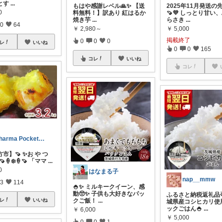
とす
...
もはや感謝レベル🙏✨ 【送
2025年11月発送の
0
料無料！】訳あり 紅はるか
🍠💜 しっとり甘い
焼き芋
...
らさき
...
0
64
￥
2,980～
￥
5,000
掲載終了
0
0
0
レ
いいね
0
0
165
コレ
いいね
コレ
Pharma Pocket@ふるさと納税
方市】🍠 ✨お や つ
🍠🍦❄️🍦🍠 「ママ
...
0
はなまる子
nap__mmw
3
114
🍚✨ ミルキークイーン、感
動🥺✨ 子供も大好きなパッ
ふるさと納税返礼品
レ
いいね
クご飯！
...
城県産コシヒカリ使
ックごはん🍚
...
￥
6,000
￥
5,000
0
0
1