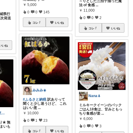
～りとした三拍子揃った魔
￥
5,000
法 of 食感
...
￥
11,000
0
0
145
茨城県行
0
0
2
順次発送
コレ
いいね
コレ
いいね
いいね
みみみ☀️
Nana🌷
#ふるさと納税
訳ありって
聞くと少し迷うけど、 これ
ミルキークイーンのパック
はいい意
...
ごはん18食は、甘みともっ
￥
10,000
あゆ 綺麗と家事ストレス軽減グッズ✨
ちり食感が楽
...
￥
6,000
0
1
23
り★ 無
0
0
3
つまいも
コレ
いいね