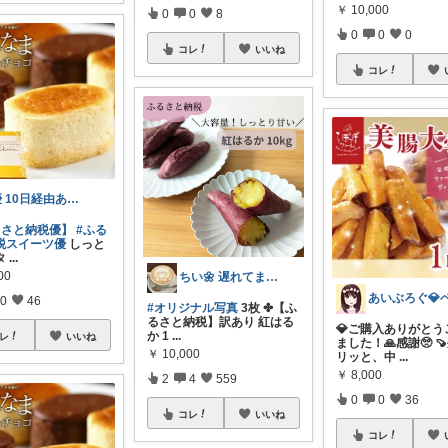
￥
10,000
0
0
8
0
0
0
コレ
いいね
コレ
優 10日経由ありがとうございます
るさと納税優】
#ふる
税スイーツ優
しっと
タ
...
00
ちい🌼 遅れてます🙏ゆっくり活動🍀
0
46
#オリジナル写真
3枚 ✤【ふ
るさと納税】訳あり 紅はる
💎ご購入ありがとう
か 1
...
レ
いいね
ました！🙏感謝🥺 
￥
10,000
リッと、中
...
￥
8,000
2
4
559
0
0
36
コレ
いいね
コレ