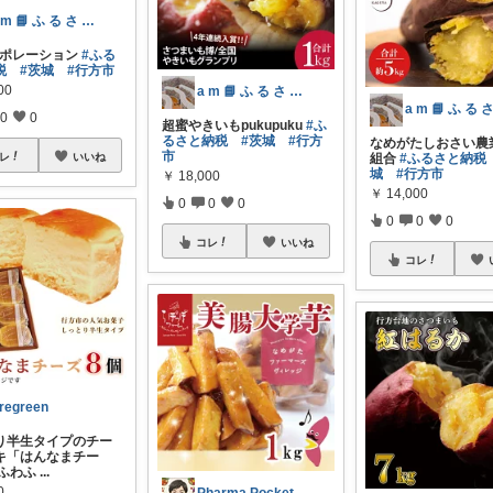
a m 📘 ふ る さ と 納 税 本
ーポレーション
#ふる
税
#茨城
#行方市
00
a m 📘 ふ る さ と 納 税 本
0
0
超蜜やきいもpukupuku
#ふ
るさと納税
#茨城
#行方
なめがたしおさい農
市
レ
いいね
組合
#ふるさと納税
城
#行方市
￥
18,000
￥
14,000
0
0
0
0
0
0
コレ
いいね
コレ
regreen
り半生タイプのチー
キ「はんなまチー
️ふわふ
...
0