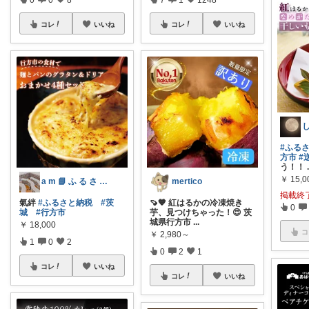
コレ
いいね
コレ
いいね
#ふる
方市
#
う！！
￥
15,0
a m 📘 ふ る さ と 納 税 本
mertico
掲載終
氣絆
#ふるさと納税
#茨
🍠🧡 紅はるかの冷凍焼き
0
城
#行方市
芋、見つけちゃった！😍 茨
城県行方市
...
￥
18,000
コ
￥
2,980～
1
0
2
0
2
1
コレ
いいね
コレ
いいね