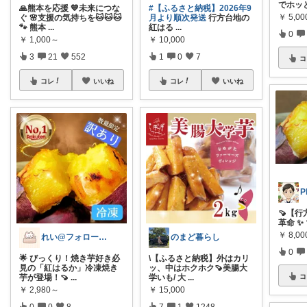
でホッ
🙏熊本を応援 💙未来につな
#【ふるさと納税】2026年9
￥
5,00
ぐ 🌸支援の気持ちを🐱🐱🐱
月より順次発送
行方台地の
🐾 熊本
...
紅はる
...
0
￥
1,000～
￥
10,000
3
21
552
1
0
7
コ
コレ
いいね
コレ
いいね
🍠【行
革命 ✨ 
￥
8,00
れい@フォロー＆経由購入感謝です♪
のまど暮らし
0
🌟 びっくり！焼き芋好き必
\【ふるさと納税】外はカリ
見の「紅はるか」冷凍焼き
ッ、中はホクホク🍠美腸大
コ
芋が登場！🍠
...
学いも/ 大
...
￥
2,980～
￥
15,000
0
0
8
7
1
1248