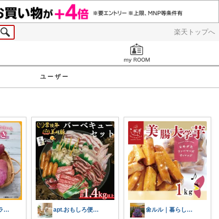
楽天トップへ
お知らせ
ユーザー
おにぎり|家事ラク台所グッズ＆お取り寄せ
apt.おもしろ便利グッズ推し主婦
🌼ルル｜暮らしをちょっと豊かに