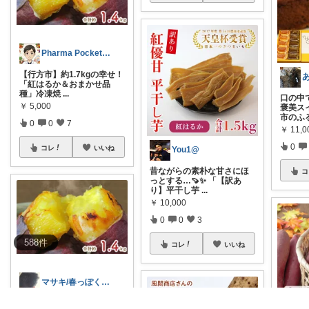
Pharma Pocket@ふるさと納税
【行方市】約1.7kgの幸せ！
「紅はるか＆おまかせ品
種」冷凍焼
...
口の中
￥
5,000
褒美ス
市のふ
0
0
7
￥
11,0
0
コレ
いいね
You1@
昔ながらの素朴な甘さにほ
コ
っとする…🍠✨ 「【訳あ
り】平干し芋
...
￥
10,000
0
0
3
588
件
コレ
いいね
マサキ/春っぽくなってきたね
行方市から届いた「訳あり