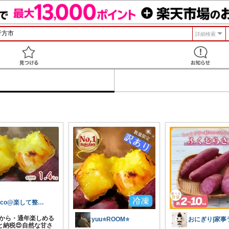
詳細検索
見つける
nico@楽して整う暮らし
0円から・通年楽しめる
yuu⭐️ROOM⭐️
と納税😍自然な甘さ