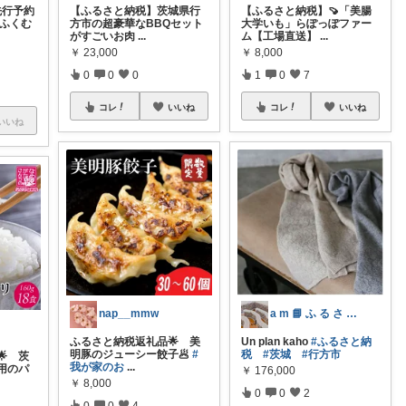
先行予約
【ふるさと納税】茨城県行
【ふるさと納税】🍠「美腸
、ふくむ
方市の超豪華なBBQセット
大学いも」らぽっぽファー
がすごいお肉
...
ム【工場直送】
...
￥
23,000
￥
8,000
0
0
0
1
0
7
コレ
いいね
コレ
いいね
いいね
nap__mmw
a m 📘 ふ る さ と 納 税 本
ふるさと納税返礼品🌟 美
Un plan kaho
#ふるさと納
明豚のジューシー餃子🥟
#
税
#茨城
#行方市
 茨
我が家のお
...
用のパ
￥
176,000
￥
8,000
0
0
2
0
0
4