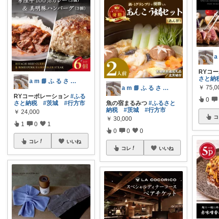
RYコ
さと納
a m 📘 ふ る さ と 納 税 本
￥
75,0
a m 📘 ふ る さ と 納 税 本
RYコーポレーション
#ふる
0
さと納税
#茨城
#行方市
魚の宿まるみつ
#ふるさと
納税
#茨城
#行方市
￥
24,000
コ
￥
30,000
1
0
1
0
0
0
コレ
いいね
コレ
いいね