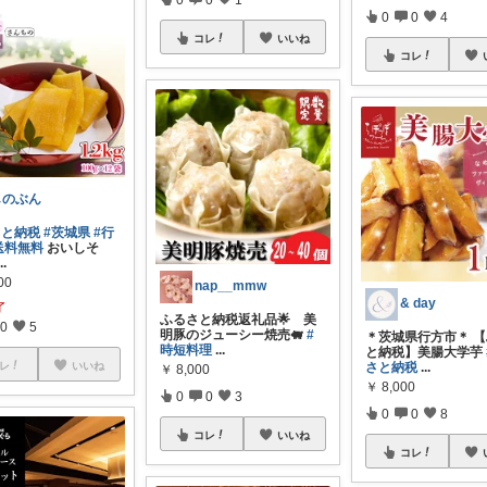
0
0
4
コレ
いいね
コレ
しのぶん
さと納税
#茨城県
#行
送料無料
おいしそ
...
00
nap__mmw
& day
了
ふるさと納税返礼品🌟 美
0
5
明豚のジューシー焼売🐖
#
＊茨城県行方市＊ 
時短料理
...
と納税】美腸大学芋
レ
いいね
さと納税
...
￥
8,000
￥
8,000
0
0
3
0
0
8
コレ
いいね
コレ