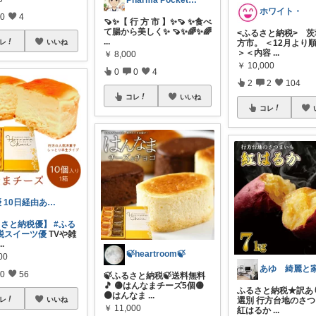
Pharma Pocket@ふるさと納税
ホワイト・
0
4
🍠✨【 行 方 市 】✨🍠 ✨食べ
て腸から美しく✨ 🍠✨🌈✨🌈
<ふるさと納税> 
...
レ
いいね
方市。 ＜12月より
＞＜内容
...
￥
8,000
￥
10,000
0
0
4
2
2
104
コレ
いいね
コレ
優 10日経由ありがとうございます
るさと納税優】
#ふる
税スイーツ優
TVや雑
...
🍃heartroom🍃
00
0
56
🍃ふるさと納税🍃送料無料
🎵 🟡はんなまチーズ5個🟡
ふるさと納税★訳あ
🟤はんなま
...
レ
いいね
選別 行方台地のさ
￥
11,000
紅はるか
...