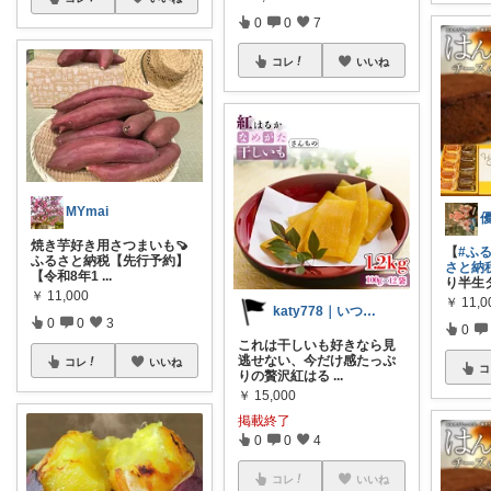
0
0
7
コレ
いいね
MYmai
焼き芋好き用さつまいも🍠
【
#ふ
ふるさと納税【先行予約】
さと納
【令和8年1
...
り半生
￥
11,000
￥
11,0
katy778｜いつも有難うございます✨
0
0
3
0
これは干しいも好きなら見
逃せない、今だけ感たっぷ
コレ
いいね
コ
りの贅沢紅はる
...
￥
15,000
掲載終了
0
0
4
コレ
いいね