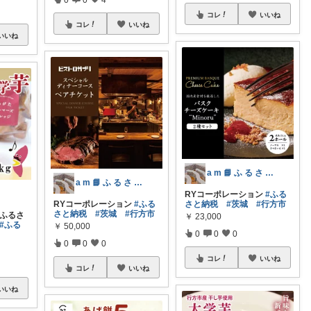
コレ
いいね
コレ
いいね
いいね
a m 📘 ふ る さ と 納 税 本
a m 📘 ふ る さ と 納 税 本
RYコーポレーション
#ふる
RYコーポレーション
#ふる
さと納税
#茨城
#行方市
さと納税
#茨城
#行方市
【ふるさ
￥
23,000
#ふる
￥
50,000
0
0
0
0
0
0
コレ
いいね
コレ
いいね
いいね