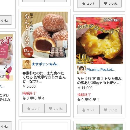
コレ
いいね
いいね
★サボテン★⁂主婦がほしいものを紹介⁂
Pharma Pocket@ふるさと納税
🍩素朴なのに、また食べた
くなる 茨城県行方市の あん
🍠✨【 行 方 市 】✨🍠 ✨恵み
どーなつ1
...
の訳あり10kg✨ 🍠✨🌈✨
...
￥
5,000
あいぶろぐ💎ベビー・マタニティ用品🍀
￥
11,000
掲載終了
掲載終了
ござい
0
0
4
外はカ
0
0
1
コレ
いいね
コレ
いいね
いいね