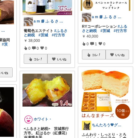
a m 📘 ふ る さ と 納 税 本
a m 📘 ふ る さ と 納 税 本
RYコーポレーション
#ふる
a m 📘 ふ る さ と 納 税 本
葡萄色エステイト
#ふるさ
さと納税
#茨城
#行方市
と納税
#茨城
#行方市
￥
40,000
業協同
￥
38,000
0
1
0
#茨
0
0
0
コレ
いいね
コレ
いいね
いいね
ホワイト・
ちんたろう💖グルメ猫🐈‍⬛🐾
<ふるさと納税> 茨城県行
方市。 紅はるか（紅優花）
ふんわり・しっとり・とろ
冷凍焼き芋
...