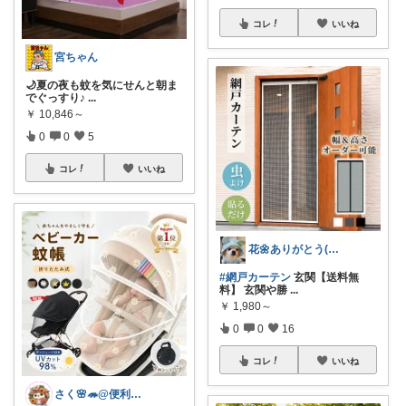
コレ
いいね
宮ちゃん
🌙夏の夜も蚊を気にせんと朝ま
でぐっすり♪
...
￥
10,846～
0
0
5
コレ
いいね
花🌼ありがとう(*･ω･)*_ _)ﾍ
#網戸カーテン
玄関【送料無
料】 玄関や勝
...
￥
1,980～
0
0
16
コレ
いいね
さく🌸🦔@便利でかわいいを探す旅