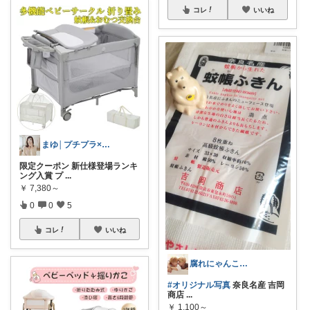
コレ
いいね
まゆ│プチプラ×ご褒美スイーツ
限定クーポン 新仕様登場ランキ
ング入賞 プ
...
￥
7,380～
0
0
5
コレ
いいね
腐れにゃんこ🤘🏻ﾎﾞｰﾎﾞｰ猫草ʷʷ
#オリジナル写真
奈良名産 吉岡
商店
...
￥
1,100～