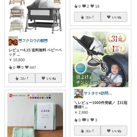
0
2
18
コレ
いいね
🦉フクロウの館🦉
レビュー4.15 送料無料 ベビーベ
ッド
...
￥
16,800
0
0
447
コレ
いいね
サトタケ⭐️訪問感謝🙇‍♂️コレ歓迎✨
＼レビュー1000件突破／【31冠
獲得!!
...
￥
2,980
0
0
3
コレ
いいね