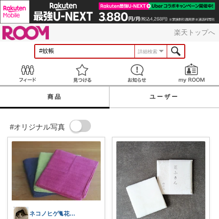
ROOM
楽天トップへ
詳細検索
Feed
見つける
お知らせ
商品
ユーザー
#オリジナル写真
ネコノヒゲ🐈花好きオタクの庭🪴