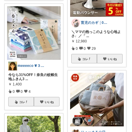
育児のカギ │0歳からの必須アイテム
＼ママの抱っこのような心地よ
さ♩／ ​「
...
￥
12,980
0
0
29
コレ
いいね
meeeeco ❦３児ママ ❦
今なら31%OFF！奈良の蚊帳生
地ふきん3
...
￥
1,400
0
0
4
コレ
いいね