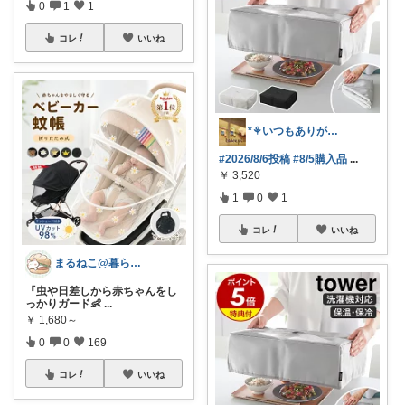
0
1
1
コレ
いいね
*⚘いつもありがとうございます🐖⚘*
#2026/8/6投稿
#8/5購入品
...
￥
3,520
1
0
1
コレ
いいね
まるねこ@暮らしと子育て🐈️🌸
『虫や日差しから赤ちゃんをし
っかりガード👶
...
￥
1,680～
0
0
169
コレ
いいね