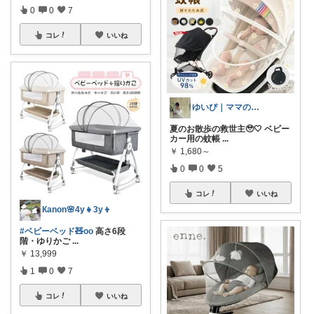
0
0
7
コレ
いいね
ゆいぴ｜ママの暮らし記録𓂃🧸🏠
夏のお散歩の救世主🥹🤍 ベビー
カー用の蚊帳
...
￥
1,680～
0
0
5
コレ
いいね
Кanon🌸4y👧3y👦
#ベビーベッド🧸oo
高さ6段
階・ゆりかご
...
￥
13,999
1
0
7
コレ
いいね