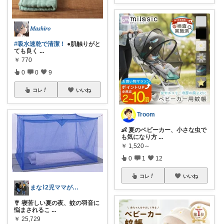
𝑀𝑎𝑠ℎ𝑖𝑟𝑜
#吸水速乾で清潔！
●肌触りがと
ても良く
...
￥
770
0
0
9
コレ
いいね
Troom
👶 夏のベビーカー、小さな虫で
も気になり方
...
￥
1,520～
0
1
12
コレ
いいね
まな⌇2児ママが目指すゆとりある暮らし
🎐 寝苦しい夏の夜、蚊の羽音に
悩まされるこ
...
￥
25,729