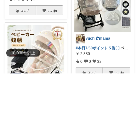
コレ
いいね
yuchi🥐mama
#本日7/30ポイント５倍❤️‍🔥
ベ
...
10,000
件
以上
￥
2,380
0
0
32
コレ
いいね
まる⌇ 女の子ママ
🌼 お花みたいなベビーカーカバ
ー 👶🤍
...
￥
1,680～
0
0
0
コレ
いいね