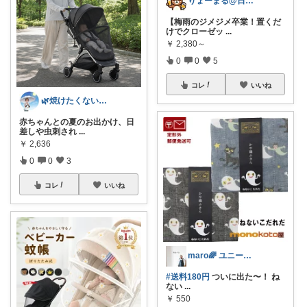
りょーまる@日用品×ファッション
【梅雨のジメジメ卒業！置くだ
けでクローゼッ
...
￥
2,380～
0
0
5
コレ
いいね
🌿焼けたくない人のUV・夏快適ROOM
赤ちゃんとの夏のお出かけ、日
差しや虫刺され
...
￥
2,636
0
0
3
コレ
いいね
maro🌈 ユニークと便利
#送料180円
ついに出た〜！ ね
ない
...
￥
550