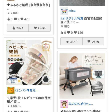
🔶ふるさと納税 | 奈良県奈良市 |
...
misa
￥
7,000
#オリジナル写真
自宅で食器拭
0
2
475
きに使って
...
￥
880
コレ
いいね
0
0
126
コレ
いいね
ねこパン🐈育児お助け
＼楽天1位！レビュー1400+件突
破／ 赤
...
みののん🌠(୨୧•͈ᴗ•͈)感謝♡
￥
1,680～
🌠8/4-お買い物マラソン🉐ゆり
1
1
690