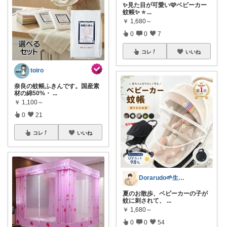
✨見た目が可愛い🩷ベビーカー
蚊帳✨ ⭐
...
￥
1,680～
0
0
7
コレ
いいね
toiro
奈良の蚊帳ふきんです。国産素
材の綿50%・
...
￥
1,100～
0
21
コレ
いいね
Dorarudo🌱生活アイテム🌿
夏のお散歩、ベビーカーの子が
蚊に刺されて、
...
￥
1,680～
0
0
54