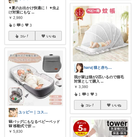
✦夏のお出かけ快適に！ ✦虫よ
け対策にもな
...
￥
2,980
0
0
3
コレ
いいね
haru| 猫と赤ちゃんの暮らし
我が家は猫が2匹いるので猫毛
対策として購入
...
￥
3,380
1
0
3
コレ
いいね
ユッピー｜コスメと子育てROOM
🎒バッグにもなるベビーベッド
🎒 移動式で折
...
￥
5,830