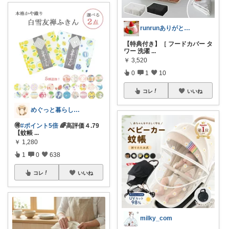
runrunありがとう( ◠‿◠ )
【特典付き】［ フードカバー タ
ワー 洗濯
...
￥
3,520
0
1
10
コレ
いいね
めぐっと暮らし🍋朝コレ&いいね周り
🉐
#ポイント5倍
🌈高評価４.79
【蚊帳
...
￥
1,280
1
0
638
コレ
いいね
milky_com