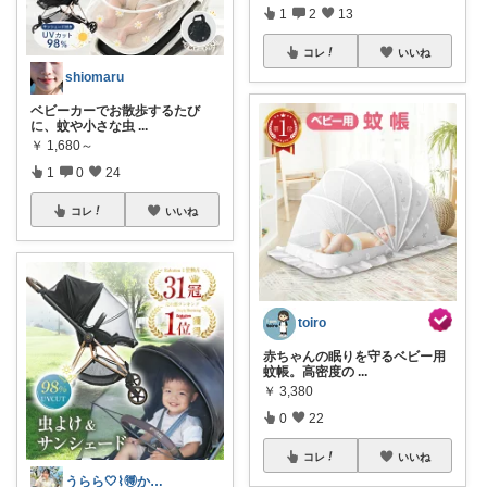
1
2
13
コレ
いいね
shiomaru
ベビーカーでお散歩するたび
に、蚊や小さな虫
...
￥
1,680～
1
0
24
コレ
いいね
toiro
赤ちゃんの眠りを守るベビー用
蚊帳。高密度の
...
￥
3,380
0
22
コレ
いいね
うらら🤍⌇🉐かわいい暮らし