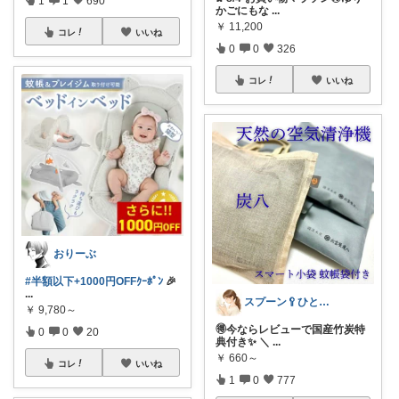
かごにもな
...
￥
11,200
コレ
いいね
0
0
326
コレ
いいね
おりーぶ
#半額以下+1000円OFFｸｰﾎﾟﾝ
🎉
...
スプーン🥄ひとさじの暮らし
￥
9,780～
🉐今ならレビューで国産竹炭特
0
0
20
典付き✨ ＼
...
￥
660～
コレ
いいね
1
0
777