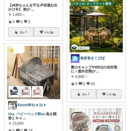
【👶赤ちゃんを守る💕快適お出
かけ🌞】 柄が
...
￥
1,680～
0
0
2
コレ
いいね
海苔巻きくぴぽ
夏のキャンプやBBQの虫対策
に！屋外空間が
...
￥
4,980～
0
0
65
コレ
いいね
Кanon🌸4y👧3y👦
#ka_ベビーベッド🧸oo
高さ調
節とキャ
...
￥
13,800
0
0
19