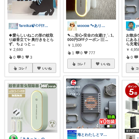
🦄reika🍃ｲﾝﾃﾘｱ🕊感謝💐
ᴍᴏᴏᴏᴍ 🐾ありがとうございます🐹
y
🍀愛らしいねこの形の蚊取
✎𓂃安心•安全の虫避けˎˊ˗ 1,
お散歩
り線香立て✨ 奥行きをとら
000円OFFクーポン ▧
...
にある
ず、ちょっと
...
ら充電
￥
1,000
￥
2,680
￥
4,95
1
0
777
0
0
3
0
コレ
いいね
コレ
いいね
コ
海とわたしとマイルーム