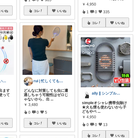
￥
4,950
いいね
コレ
いいね
1
0
335
コレ
いいね
Yana🌿質の高い暮らしのROOM
rui | 忙しくても整う暮らし
出ます
どんなに対策しても虫に遭
ally ∥ シンプル雑貨
使って
遇しちゃう可能性はゼロじ
ゃないから、出
...
simpleオシャレ携帯虫除け
￥
3,480
★火も煙も使わないから子
どもやペ
...
0
0
5
￥
4,950
いいね
コレ
いいね
0
0
13
コレ
いいね