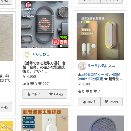
いいね
くらしねこ
【携帯できる蚊取り器】 老
りー🫧お気に入りのある暮らし🧺
舗「金鳥」の確かな殺虫技
術と、デザイ
...
🌼
#80%OFFクーポン📢🉐2
強い味
￥
4,950
0:00〜30分限定
★ 超音波
...
すだけで
0
3
227
￥
3,380
0
0
7
コレ
いいね
コレ
いいね
いいね