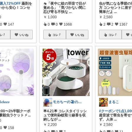
購入72%OFF
薬剤を
🦟「夜中に蚊の羽音で目が
虫が気になる季節の
いから安心！コンセ
覚める」「気づかない間に
方 コンセントに差
忍び寄る不快な
...
簡単だよ
...
0
￥
1,000
￥
2,580
0
147
0
0
1068
2
2
1367
レ
いいね
コレ
いいね
コレ
𝑐ℎ𝑜𝑐𝑜
モカちーの🏖️のんびりライフ🐈✨
まるこ
20:00〜2h半額クーポ
🌟4.21🌟 コレスタイリッシ
#クーポンで1点1,0
撃殺虫ラケット ⚡️
...
ュで便利👍蚊取り線香を収
超音波で害虫を寄せ
納しなが
...
ず、人体
...
0
￥
2,200
￥
2,580
0
158
0
0
7
0
0
11