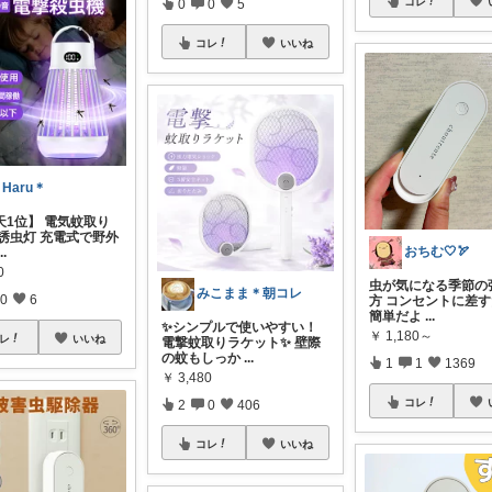
コレ
0
0
5
コレ
いいね
Haru＊
天1位】 電気蚊取り
D誘虫灯 充電式で野外
おちむ🤍🏹
...
0
虫が気になる季節の
みこまま＊朝コレ
0
6
方 コンセントに差
簡単だよ
...
✨シンプルで使いやすい！
￥
1,180～
レ
いいね
電撃蚊取りラケット✨ 壁際
の蚊もしっか
...
1
1
1369
￥
3,480
コレ
2
0
406
コレ
いいね