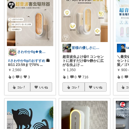
皆様の優しさに感謝です✨happyミルク
さわやかfig🍀食と暮らしを楽しむ
超音波虫よけ😃‼️ コンセン
＼最安
#さわやかfigのおすすめ
🛍️
トに差すだけ😄✨静かに広
セント
8/11 23:59まで70%
...
がる虫よけ
...
策／ゴ
￥
2,560
￥
1,350
￥
900
0
0
3
1
0
716
0
コレ
いいね
コレ
いいね
コ