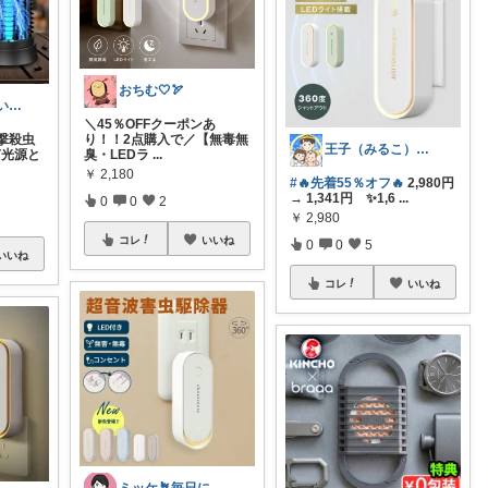
おちむ🤍🏹
Yana🌿質の高い暮らしのROOM
＼45％OFFクーポンあ
撃殺虫
り！！2点購入で／【無毒無
王子（みるこ）👑便利グッズ×QOL向上
V光源と
臭・LEDラ
...
￥
2,180
#🔥先着55％オフ🔥
2,980円
→ 1,341円 ✨1,6
...
0
0
2
￥
2,980
コレ
いいね
0
0
5
いいね
コレ
いいね