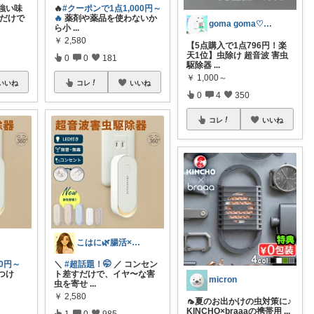
強い味
🔥
#クーポンで1点1,000円～
すだけで
🔥
薬剤や薬品を使わないか
goma goma♡経由購入ありがとう✨
ら小
...
￥
2,580
【5点購入で1点796円！楽
天1位】虫除け 超音波 害虫
0
0
181
駆除器
...
￥
1,000～
いいね
コレ
いいね
0
4
350
コレ
いいね
こはに🌿腸活×美容×暮らし
00円～
＼
#超話題！🤭
／ コンセン
つけ
ト差すだけで、イヤ〜な害
micron
虫を寄せ
...
￥
2,580
🦟夏のお出かけの虫対策に♪
KINCHO×braaaの携帯用
...
1
0
985