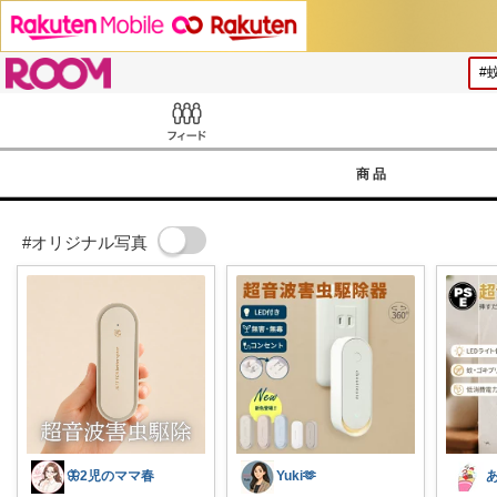
ROOM
Feed
商品
#オリジナル写真
🦋2児のママ春
Yuki🫶