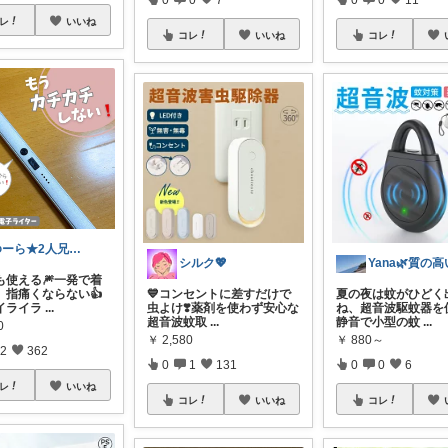
レ
いいね
コレ
いいね
コレ
ゆーら★2人兄弟ママ🐻正直レビュー
シルク💖
も使える🎆一発で着
、指痛くならない👍
💙コンセントに差すだけで
夏の夜は蚊がひどく
イライラ
...
虫よけ❣️薬剤を使わず安心な
ね、超音波駆蚊器を
超音波蚊取
...
静音で小型の蚊
...
0
￥
2,580
￥
880～
2
362
0
1
131
0
0
6
レ
いいね
コレ
いいね
コレ