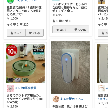
「あきっと」の癒やし部屋！
ランキング１位！おしゃれ
超音波で虫除け！薬剤不使
な蚊取り線香ならぬ「蚊に
玄関の
用ということは？ ＼5個ま
効く」ギア😂
...
活感が
とめ買いで1
...
バーに
￥
4,950
￥
1,000
￥
2,42
0
0
9
0
1
220
0
コレ
いいね
コレ
いいね
コ
ヨシダit系会社員
まるでアウトドア用品のよ
超音波
まる🌱新米ママ👶🏻
うなデザインが目を引くide
#オリ
acoの蚊
...
￥
2,58
🌟超音波 虫よけ器 虫よけ
￥
2,750