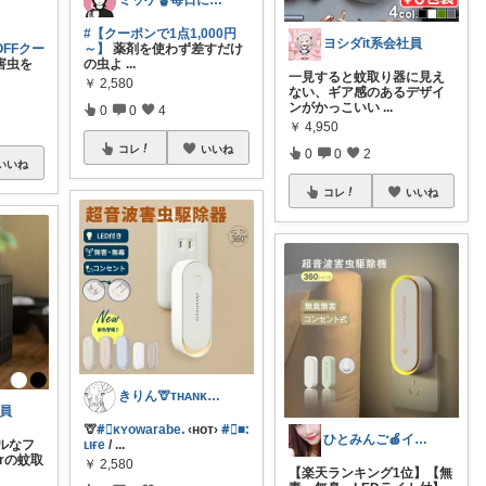
ミッケ🪴毎日に"ちょっとイイ"を
#【クーポンで1点1,000円
ヨシダit系会社員
OFFクー
～】
薬剤を使わず差すだけ
害虫を
の虫よ
...
一見すると蚊取り器に見え
￥
2,580
ない、ギア感のあるデザイ
ンがかっこいい
...
0
0
4
￥
4,950
コレ
いいね
0
0
2
いいね
コレ
いいね
きりん🦒ᴛʜᴀɴᴋs ᴀʟᴡᴀʏs.
社員
🦒
#⃞ᴋʏowarabeᱹ
‹ʜᴏᴛ›
#⃞■ᱺ
ひとみんご🍎‪インテリア雑貨
ルなフ
ʟıғe
/
...
rの蚊取
￥
2,580
【楽天ランキング1位】【無