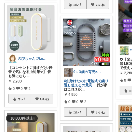
コレ
いいね
＊
のびちゃん♡korati
🌻【楽
器 LE
【コンセントに挿すだけ♪静
で使え
0～3歳の育児×美容コスメ(毎日投稿)
音で気になる虫対策✨】 音
￥
2,28
も気になら
...
0
#虫除けなのに電池式で繰り
￥
2,980
返し使えるの最高！
我が家
0
0
2
はこれ１択
...
コ
￥
4,950
コレ
いいね
0
0
2
コレ
いいね
10,000
件
以上