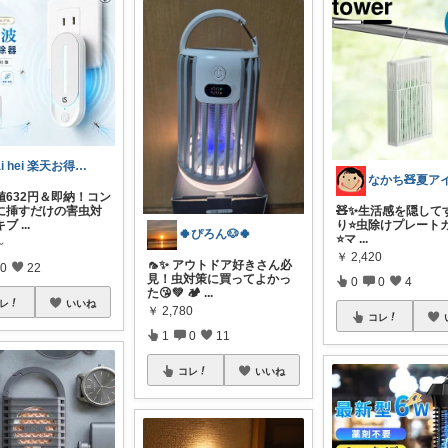
tai hei 楽天お得情報🉐
値632円＆即納！コン
に挿すだけの害虫対
🧸✨生活感を隠して
キブ
...
り⭐️虫除けプレート
🍀ぴろん🐶🍀
⭐️マ
...
～
￥
2,420
🦟✨ アウトドア好きさん必
0
22
見！虫対策に買ってよかっ
0
0
4
た😘💚 🏕
...
レ
いいね
￥
2,780
コレ
1
0
11
コレ
いいね