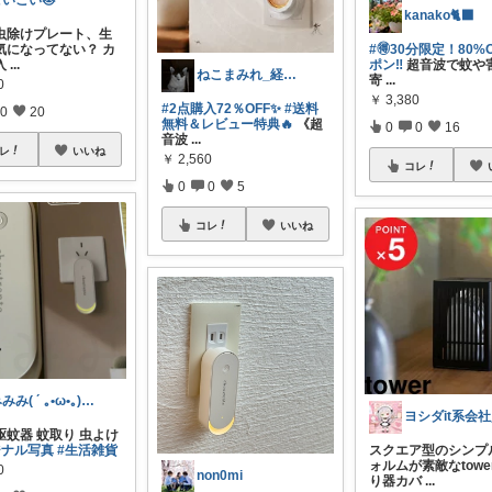
こいこい🐱
kanako🐈‍⬛
虫除けプレート、生
気になってない？ カ
#🉐30分限定！80%
入
...
ポン‼️
超音波で蚊や
ねこまみれ_経由感謝致します🐈
寄
...
0
￥
3,380
#2点購入72％OFF✨
#送料
0
20
無料＆レビュー特典🔥
《超
0
0
16
音波
...
レ
いいね
￥
2,560
コレ
0
0
5
コレ
いいね
みみみ( ´ ｡•ω•｡)っ⌒♡｡
ヨシダit系会
駆蚊器 蚊取り 虫よけ
ジナル写真
#生活雑貨
スクエア型のシンプ
ォルムが素敵なtowe
0
non0mi
り器カバ
...