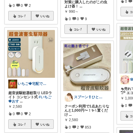
0
対策に購入したのがこの虫
0
0
2
よけ器！
...
￥
990～
コ
コレ
いいね
0
0
9
コレ
いいね
いちご🍓宅配でかなえる快適ライフ🏠
🦟売れ
超音波駆蚊器蚊取り LEDラ
𓅿꙳ エ
スプーン🥄ひとさじの暮らし
イト コンセント式
#いちご
￥
1,00
🍓おす
...
0
クーポン利用で1点あたりな
￥
2,580
んと1,000円〜！✨ \ 置くだ
0
0
2
け
...
コ
￥
2,580
コレ
いいね
0
2
853