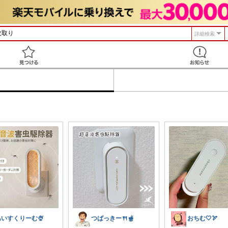
詳細検索
見つける
あいすくりーむ🍨
つばっきー🍴🫕
おちむ🤍🏹