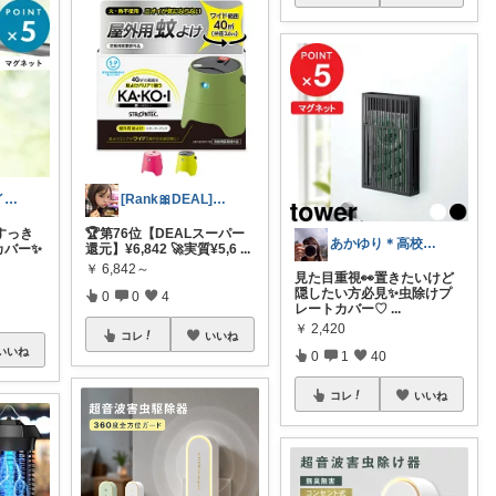
なかち🧸夏アイテム＆便利グッズ✨
[Rank🎀DEAL]毎日コレ@ano
すっき
🏆第76位【DEALスーパー
あかゆり＊高校娘と2人＊朝コレ
カバー✨
還元】¥6,842 🚀実質¥5,6
...
￥
6,842～
見た目重視👀置きたいけど
隠したい方必見✨虫除けプ
0
0
4
レートカバー♡
...
￥
2,420
コレ
いいね
いいね
0
1
40
コレ
いいね