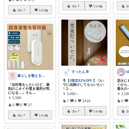
コレ
いいね
コ
コレ
いいね
すったん🐰
暮らしを整える研究所🍀
🔖【
#限定62%OFF
】 つい
花火に
「虫対策をしたいけど、薬
でに虫除けしてもらいたい
くから
剤のニオイや置き場所が気
└コ
...
着火の
になる…」そん
...
￥
3,480～
￥
1,18
￥
2,580
7
4
1416
0
0
0
27
コレ
いいね
コ
コレ
いいね