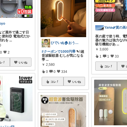
oyo
など屋外で過ごす日
と便利😊 電池式だか
夜の庭で使う時、電
切れを
...
器の魅力は強力なU
ひでいぬ🏠おうちをアイテムで快適！！
吸引機能があ
...
0
￥
3,600
#クーポンで1000円🉐
✎⌇超
0
2
音波駆蚊器 むしが気になる
1
1
33
季
...
レ
いいね
￥
2,580
コレ
0
0
334
コレ
いいね