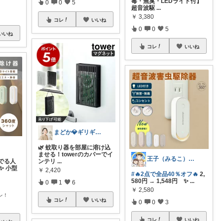
毒・無臭・LEDライト付】
0
0
5
超音波駆
...
￥
3,380
コレ
いいね
0
0
5
いいね
コレ
いいね
まどか💎ギリギリアラサーOL
🌿 蚊取り器を部屋に溶け込
ませる！towerのカバーでイ
王子（みるこ）👑便利グッズ×QOL向上
でる人
ンテリ
...
✨ 小型
￥
2,420
#🔥2点で全品40％オフ🔥
2,
580円 → 1,548円 ✨
...
0
1
6
￥
2,580
レ！
コレ
いいね
0
0
3
コレ
いいね