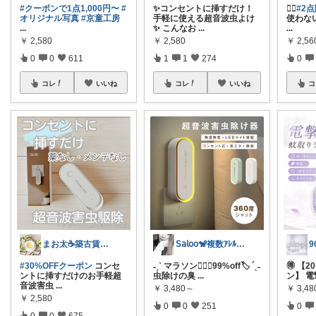
#クーポンで1点1,000円〜
#
✨コンセントに挿すだけ！
❤️‍🔥
#2点
オリジナル写真
#京童工房
手軽に使える超音波虫よけ
使わな
...
✨ こんなお
...
...
￥
2,580
￥
2,580
￥
2,56
0
0
611
1
1
274
0
コレ
いいね
コレ
いいね
コ
まお太☕築古賃貸住まい元紅茶専門店のひと
𝖲𝖺𝗅𝗈𝗈🐒複数ｱﾚﾙｷﾞｰ
96
#30%OFFクーポン
コンセ
˗ˏˋ マラソン🏃🏼‍♀️99%off🏷️ ´ˎ˗
🉐 【
ントに挿すだけのお手軽超
虫除けの臭
...
ン】 電
音波害虫
...
￥
3,480～
￥
3,48
￥
2,580
0
0
251
0
0
0
675