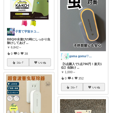
子育て宇宙ネコ🐈育児日用品ROOM🏠
BBQや水遊びの時にしっかり虫
除けしてあげ
...
￥
6,842～
0
0
38
goma goma♡経由購入ありがとう✨
コレ
いいね
【5点購入で1点796円！楽天1
位】虫除け
...
￥
1,000～
0
4
352
コレ
いいね