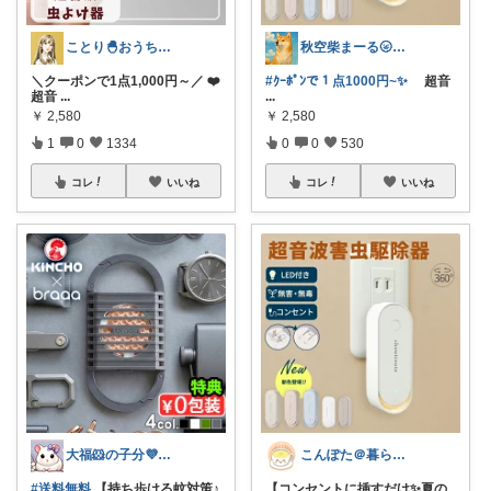
ことり🐣おうち時間快適＆UV対策
秋空柴まーる🌝優しい暮らしアイテム🐾
＼クーポンで1点1,000円～／ ❤️
#ｸｰﾎﾟﾝで１点1000円~✨
超音
超音
...
...
￥
2,580
￥
2,580
1
0
1334
0
0
530
コレ
いいね
コレ
いいね
大福🐹の子分💜ありがとうございます
こんぽた＠暮らしに役立つ
#送料無料
【持ち歩ける蚊対策♪
【コンセントに挿すだけ✨夏の