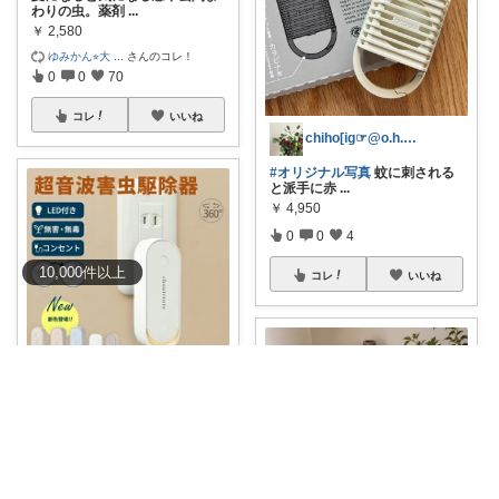
わりの虫。薬剤
...
￥
2,580
ゆみかん⭐︎大
...
さんのコレ！
0
0
70
コレ
いいね
chiho[ig☞@o.h.i.h.c]
#オリジナル写真
蚊に刺される
と派手に赤
...
￥
4,950
0
0
4
10,000
件
以上
コレ
いいね
raku♡kuma
⭐️クーポンで1点1,000円～ 蚊対
策、
...
￥
2,580
0
0
14