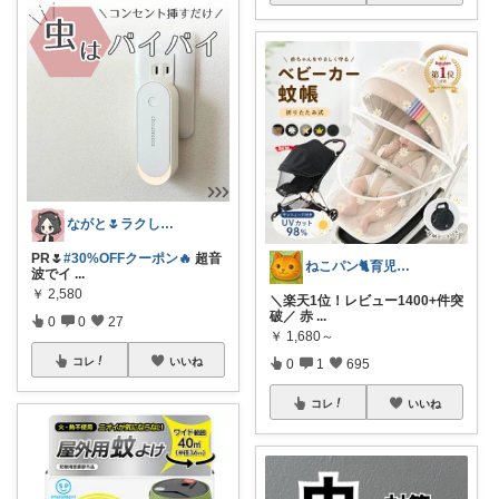
ながと🌷ラクしてときめく暮らし
PR🌷
#30%OFFクーポン🔥
超音
ねこパン🐈育児お助け
波でイ
...
￥
2,580
＼楽天1位！レビュー1400+件突
破／ 赤
...
0
0
27
￥
1,680～
コレ
いいね
0
1
695
コレ
いいね