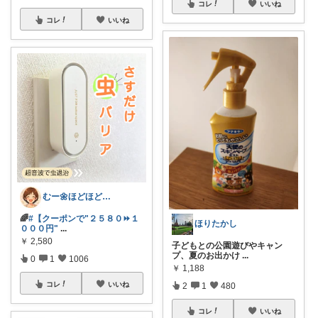
コレ
いいね
コレ
いいね
むー🌼ほどほど生活🌼
🌈
#【クーポンで"２５８０⏩️１
ほりたかし
０００円"
...
￥
2,580
子どもとの公園遊びやキャン
プ、夏のお出かけ
...
0
1
1006
￥
1,188
コレ
いいね
2
1
480
コレ
いいね