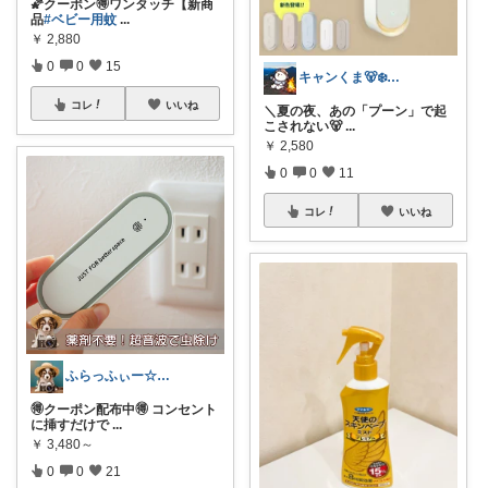
🌠クーポン🉐ワンタッチ【新商
品
#ベビー用蚊
...
￥
2,880
0
0
15
キャンくま🐻‍❄️ママのラク暮らし
コレ
いいね
＼夏の夜、あの「プーン」で起
こされない🐻‍
...
￥
2,580
0
0
11
コレ
いいね
ふらっふぃー☆ナチュラルな暮らし☆
🉐クーポン配布中🉐 コンセント
に挿すだけで
...
￥
3,480～
0
0
21