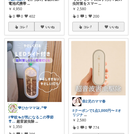
電池式携帯
...
虫対策をスマー
...
￥
4,950
￥
2,580
0
0
402
0
1
200
コレ
いいね
コレ
いいね
🦋2児のママ春
💚ひかママ𓃠⸝꙳💚
#クーポンで1点1,000円〜
#オ
リジナ
...
#💚蚊🦟が気になるこの季節
￥
2,580
🎐…
超音波虫除
...
￥
1,350
0
0
774
0
1
286