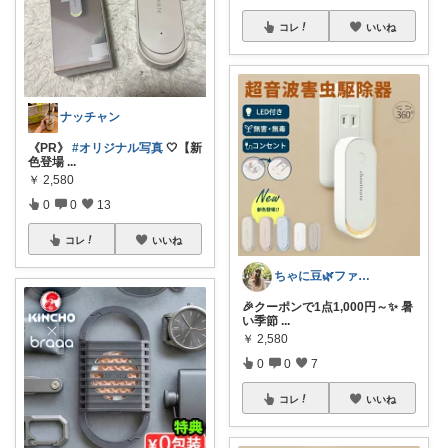
コレ
いいね
ナッチャン
《PR》
#オリジナル写真
🤍【新
色登場
...
￥
2,580
0
0
13
コレ
いいね
ちゃに豆🌿ファッション好き✨
🎉クーポンで1点1,000円～✨ 暑
い季節
...
￥
2,580
0
0
7
コレ
いいね