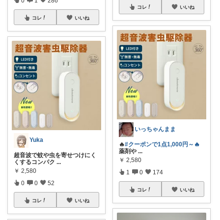
コレ
いいね
コレ
いいね
いっちゃんまま
Yuka
🔥
#クーポンで1点1,000円～🔥
薬剤や
...
超音波で蚊や虫を寄せつけにく
￥
2,580
くするコンパク
...
￥
2,580
1
0
174
0
0
52
コレ
いいね
コレ
いいね