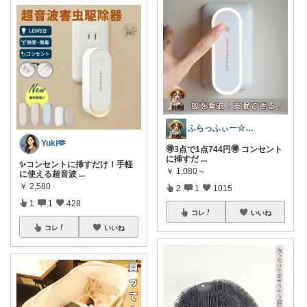
ふらっふぃー☆ナチュラルな暮らし☆
Yuki🫶
🉐3点で1点744円🉐 コンセント
に挿すだ
...
✨コンセントに挿すだけ！手軽
￥
1,080～
に使える超音波
...
￥
2,580
2
1
1015
1
1
428
コレ
いいね
コレ
いいね