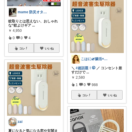
mame 防災オタクの生活に安心と彩りを
蚊取りとは思えない、おしゃれ
な“蚊よけギア
...
￥
4,950
0
0
4
コレ
いいね
こはに🌿腸活×美容×暮らし
＼
#超話題！🤭
／ コンセント差
すだけで
...
￥
2,580
1
0
988
コレ
いいね
zai
夏になると気になる窓や玄関ま