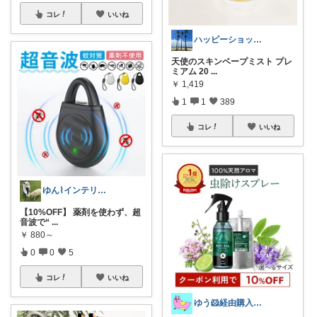
コレ
いいね
ハッピーショッパー77
天使のスキンベープミスト プレ
ミアム 20
...
￥
1,419
1
1
389
コレ
いいね
ゆん⌇インテリアと生活雑貨がメイン🧸
【10%OFF】 薬剤を使わず、超
音波で“
...
￥
880～
0
0
5
コレ
いいね
ゆう🐹経由購入感謝🙇‍♀️