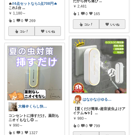
だから持ち運び
...
🔥
#4点セットなら1点708円🔥
￥
2,481
これ1台
...
￥
1,180～
1
0
165
1
0
269
コレ
いいね
コレ
いいね
はなかな@ゆるふわ暮らし
大橋＠くらし快適LAB🌿
【置くだけ簡単♪超音波虫よけア
イテム🦟✨】
...
コンセントに挿すだけ。薬剤も
￥
980～
ニオイもなし😊
...
￥
990～
0
0
799
6
3
1327