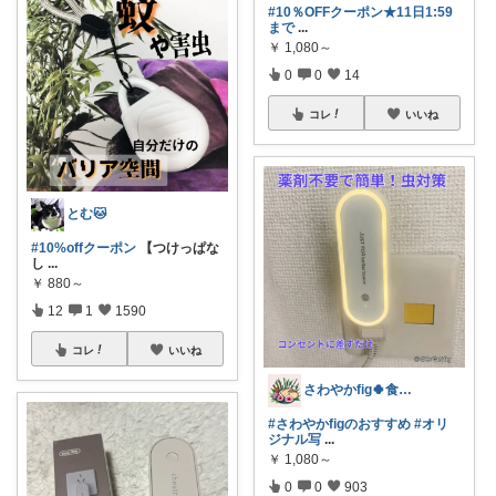
#10％OFFクーポン★11日1:59
まで
...
￥
1,080～
0
0
14
コレ
いいね
とむ🐱
#10%offクーポン
​【つけっぱな
し
...
￥
880～
12
1
1590
コレ
いいね
さわやかfig🍀食と暮らしを楽しむ
#さわやかfigのおすすめ
#オリ
ジナル写
...
￥
1,080～
0
0
903