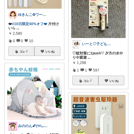
ゆきんこ✿ワーママ時短アイテム✿
❤️
#10日限定40%オフ❤️
片付け
いら
...
￥
2,580
0
0
10
いーと♡子ども日用品/スイーツギフト/猫
コレ
いいね
♡蚊対策に1push♡ 夕方の水や
りや庭遊
...
￥
1,298
1
1
597
コレ
いいね
みののん🌠(୨୧•͈ᴗ•͈)感謝♡