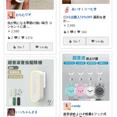
あいすくりーむ🍨
おちむ🤍🏹
❤️‍🔥
#2点購入72%OFF
薬剤を使
わ
...
虫が気になる季節の強い味方 コ
￥
2,560
ンセントに差
...
￥
2,580
0
0
164
2
2
1374
コレ
いいね
コレ
いいね
candy
いっちゃんまま
超音波蚊よけ🎵軽量&フック式