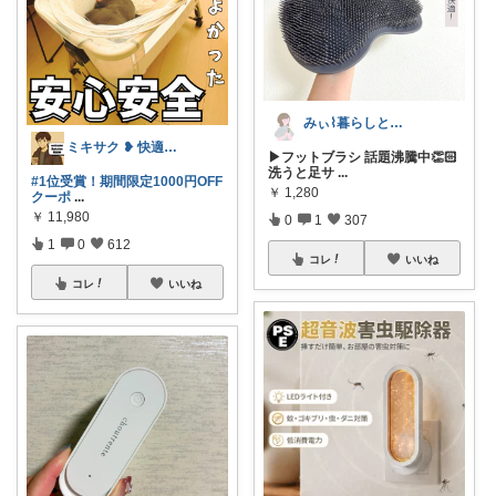
みぃ⌇暮らしと育児のおすすめアイテム💐
ミキサク ❥ 快適生活 ❥ 1歳児子育て
▶︎フットブラシ 話題沸騰中👏🏻
洗うと足サ
...
#1位受賞！期間限定1000円OFF
￥
1,280
クーポ
...
￥
11,980
0
1
307
1
0
612
コレ
いいね
コレ
いいね