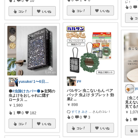
1
0
10
レ！
0
コレ
いいね
コレ
いいね
コ
yu
yusuke/ 1〜6日購入感謝♫
バルサン 虫こないもん ペア
🟡
#虫除けカバー🟡
▶玄関の
パック 虫よけ タブレット 効
虫よけをおしゃれに隠す
［虫こ
果2
...
ロータス
...
見えな
￥
898
￥
1,980
見てる
すてき みさ
...
さんのコレ！
￥
1,0
1
0
182
0
0
3
1
コレ
いいね
コレ
いいね
コ