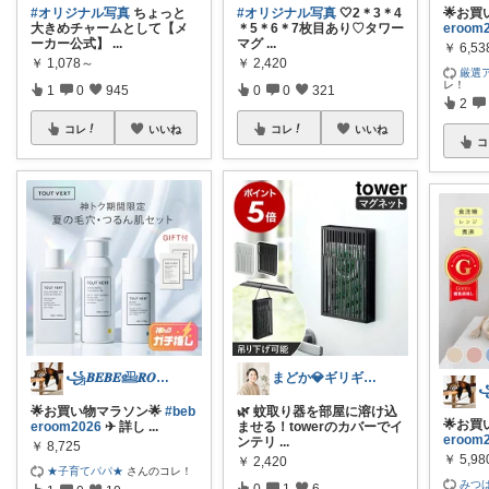
#オリジナル写真
ちょっと
#オリジナル写真
🤍2＊3＊4
🌟お買
大きめチャームとして【メ
＊5＊6＊7枚目あり♡タワー
eroom
ーカー公式】
...
マグ
...
￥
6,53
￥
1,078～
￥
2,420
厳選
レ！
1
0
945
0
0
321
2
コレ
いいね
コレ
いいね
コ
꧁𝑩𝑬𝑩𝑬𓊝𝑹𝑶𝑶𝑴꧂
まどか💎ギリギリアラサーOL
🌟お買い物マラソン🌟
#beb
🌿 蚊取り器を部屋に溶け込
🌟お買
eroom2026
✈︎ 詳し
...
ませる！towerのカバーでイ
eroom
ンテリ
...
￥
8,725
￥
5,9
￥
2,420
★子育てパパ★
さんのコレ！
みつ
0
1
6