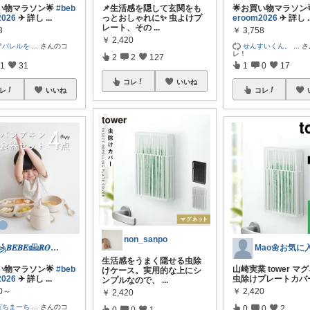
い物マラソン🌟
#beb
📌生活感を隠して玄関をも
🌟お買い物マラソン
2026
✈︎ 詳し
...
っとおしゃれに✨ 虫よけプ
eroom2026
✈︎ 詳し
.
レート、その
...
8
￥
3,758
￥
2,420
アパレルを
...
さんのコ
せんすいくん。
...
さ
レ！
2
2
127
1
31
1
0
17
コレ
いいね
レ
いいね
コレ
non_sanpo
꧁𝑩𝑬𝑩𝑬𓊝𝑹𝑶𝑶𝑴꧂
生活感をうまく隠せる虫除
い物マラソン🌟
#beb
山崎実業 tower マ
けケース。実用的な上にシ
2026
✈︎ 詳し
...
虫除けプレートカバ
ンプルなので、
...
80～
￥
2,420
￥
2,420
ばちまーち
...
さんのコ
0
0
2
0
0
1