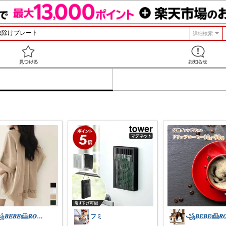
詳細検索
見つける
꧁𝑩𝑬𝑩𝑬𓊝𝑹𝑶𝑶𝑴꧂
フミ