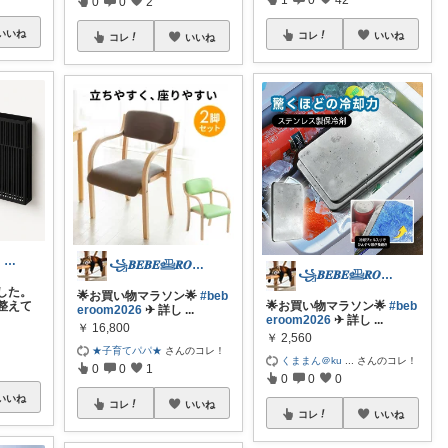
0
0
2
いいね
コレ
いいね
コレ
いいね
たかひろ ｜ ズボラパパのおすすめグッズ
꧁𝑩𝑬𝑩𝑬𓊝𝑹𝑶𝑶𝑴꧂
꧁𝑩𝑬𝑩𝑬𓊝𝑹𝑶𝑶𝑴꧂
した。
🌟お買い物マラソン🌟
#beb
整えて
🌟お買い物マラソン🌟
#beb
eroom2026
✈︎ 詳し
...
eroom2026
✈︎ 詳し
...
￥
16,800
￥
2,560
★子育てパパ★
さんのコレ！
くままん＠ku
...
さんのコレ！
0
0
1
0
0
0
いいね
コレ
いいね
コレ
いいね