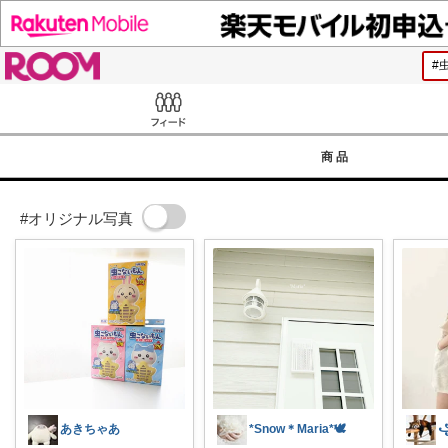
ROOM
Feed
商品
#オリジナル写真
あきちゃあ
*Snow＊Maria*🕊️