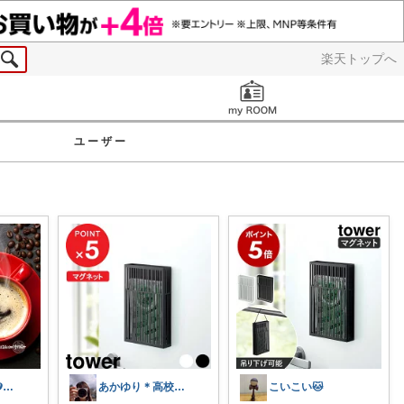
楽天トップへ
お知らせ
ユーザー
꧁𝑩𝑬𝑩𝑬𓊝𝑹𝑶𝑶𝑴꧂
あかゆり＊高校娘と2人＊朝コレ
こいこい🐱