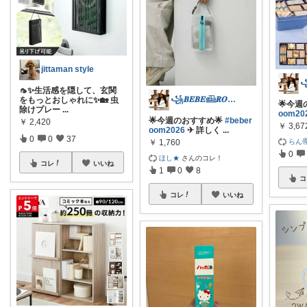
jittaman style
🦟✨生活感を隠して、玄関
꧁𝑩𝑬𝑩𝑬𓊝𝑹𝑶𝑶𝑴꧂
をもっとおしゃれに✨🏡 虫
🌟今週
除けプレー
...
oom20
🌟今週のおすすめ🌟
#beber
￥
2,420
￥
3,67
oom2026
✈︎ 詳しく
...
0
0
37
らん
￥
1,760
0
ほし★
さんのコレ！
コレ
いいね
1
0
8
コ
コレ
いいね