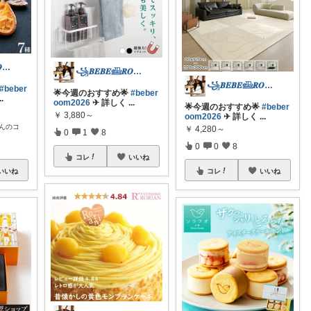
꧁𝑩𝑬𝑩𝑬𓊝𝑹𝑶𝑶𝑴꧂
꧁𝑩𝑬𝑩𝑬𓊝𝑹𝑶𝑶𝑴꧂
꧁𝑩𝑬𝑩𝑬𓊝𝑹𝑶𝑶𝑴꧂
#beber
🌟今週のおすすめ🌟
#beber
..
oom2026
✈︎ 詳しく
...
🌟今週のおすすめ🌟
#beber
￥
3,880～
oom2026
✈︎ 詳しく
...
んのコ
￥
4,280～
0
1
8
0
0
8
コレ
いいね
いいね
コレ
いいね