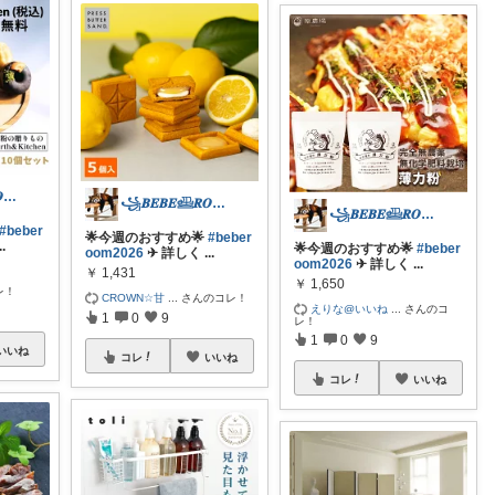
꧁𝑩𝑬𝑩𝑬𓊝𝑹𝑶𝑶𝑴꧂
꧁𝑩𝑬𝑩𝑬𓊝𝑹𝑶𝑶𝑴꧂
꧁𝑩𝑬𝑩𝑬𓊝𝑹𝑶𝑶𝑴꧂
#beber
🌟今週のおすすめ🌟
#beber
..
🌟今週のおすすめ🌟
#beber
oom2026
✈︎ 詳しく
...
oom2026
✈︎ 詳しく
...
￥
1,431
￥
1,650
レ！
CROWN☆甘
...
さんのコレ！
えりな@いいね
...
さんのコ
1
0
9
レ！
1
0
9
いいね
コレ
いいね
コレ
いいね