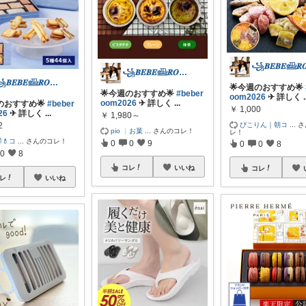
꧁𝑩𝑬𝑩𝑬𓊝𝑹𝑶𝑶𝑴꧂
꧁𝑩𝑬𝑩𝑬𓊝𝑹𝑶𝑶𝑴꧂
🌟今週のおすすめ🌟
🌟今週のおすすめ🌟
#beber
oom2026
✈︎ 詳しく
.
oom2026
✈︎ 詳しく
...
のおすすめ🌟
#beber
￥
1,000
26
✈︎ 詳しく
...
￥
1,980～
ぴこりん｜朝コ
...
さ
2
pio ︴お菓
...
さんのコレ！
レ！
💄コ
...
さんのコレ！
0
0
9
0
0
8
0
8
コレ
いいね
コレ
レ
いいね