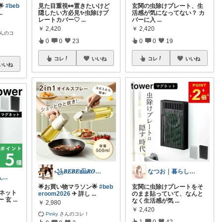
🌟
#beb
見た目重視👀置きたいけど
玄関の虫除けプレート、生
..
隠したい方必見✨虫除けプ
活感が気になってない？ カ
レートカバー♡
...
バーに入
...
￥
2,420
￥
2,420
んのコ
0
0
23
0
0
19
コレ
いいね
コレ
いいね
いいね
꧁𝑩𝑬𝑩𝑬𓊝𝑹𝑶𝑶𝑴꧂
なつお｜暮らしが整う日用品選び
Mao🌼お気に入りselect
🌟お買い物マラソン🌟
#beb
玄関に虫除けプレートをそ
グネット
eroom2026
✈︎ 詳し
...
のまま貼っていて、なんと
ー 玄
...
なく生活感が気
...
￥
2,980
￥
2,420
Pinky
さんのコレ！
1
0
42