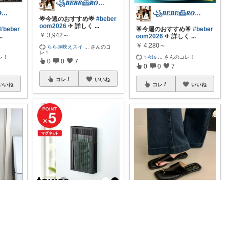
꧁𝑩𝑬𝑩𝑬𓊝𝑹𝑶𝑶𝑴꧂
꧁𝑩𝑬𝑩𝑬𓊝𝑹𝑶𝑶𝑴꧂
꧁𝑩𝑬𝑩𝑬𓊝𝑹𝑶𝑶𝑴꧂
🌟今週のおすすめ🌟
#beber
oom2026
✈︎ 詳しく
...
#beber
🌟今週のおすすめ🌟
#beber
￥
3,942～
..
oom2026
✈︎ 詳しく
...
￥
4,280～
らら@映えスイ
...
さんのコ
レ！
レ！
✨𝔸𝕥𝕤
...
さんのコレ！
0
0
7
0
0
7
コレ
いいね
いいね
コレ
いいね
ochapappa
🤍めいプチプラROOM🤍
꧁𝑩𝑬𝑩𝑬𓊝𝑹𝑶𝑶𝑴꧂
生活感が出やすい虫除けプ
バー買
🌟今週のおすすめ🌟
#beber
レートをすっきり見せたい
玄関ドア
oom2026
✈︎ 詳しく
...
方に🌿 山崎
...