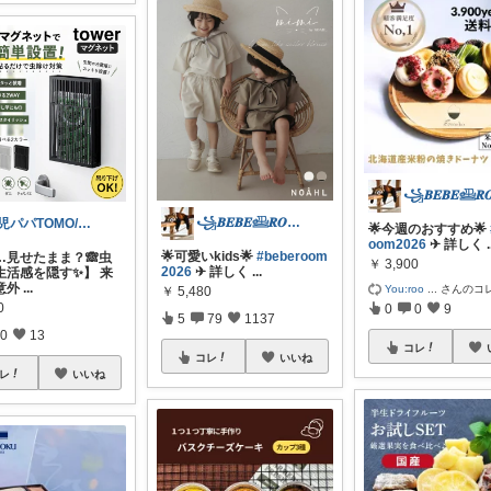
꧁𝑩𝑬𝑩𝑬𓊝𝑹𝑶𝑶𝑴꧂
3児パパTOMO/暮らしが整う
🌟今週のおすすめ🌟
oom2026
✈︎ 詳しく
.
🌟可愛いkids🌟
#beberoom
…見せたまま？🙈虫
￥
3,900
2026
✈︎ 詳しく
...
生活感を隠す✨】 来
意外
...
You:roo
...
さんのコ
￥
5,480
0
0
0
9
5
79
1137
0
13
コレ
コレ
いいね
レ
いいね