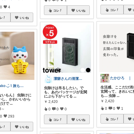
0
4
コレ
コレ
いいね
レ
いいね
潔癖さんの清潔キープROOM
yako ◡̈ ⌇ 旅も日常もおしゃれに
生活感、ここだけ消
虫除けは吊るしたい。で
玄関って、きれいに
も、あのパッケージが玄関
ないもん］ 虫除けに
も… 虫除
...
にぶら下がってる
...
いし、かわいいから
￥
2,420
￥
2,420
だけで
...
0
0
1
78～
0
0
0
0
293
コレ
コレ
いいね
レ
いいね