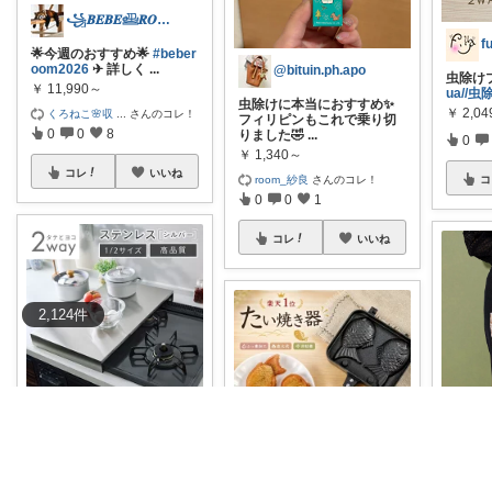
꧁𝑩𝑬𝑩𝑬𓊝𝑹𝑶𝑶𝑴꧂
🌟今週のおすすめ🌟
#beber
oom2026
✈︎ 詳しく
...
@bituin.ph.apo
虫除けプ
￥
11,990～
ua//虫
虫除けに本当におすすめ✨️
￥
2,04
くろねこ🌸収
...
さんのコレ！
フィリピンもこれで乗り切
0
0
8
りました🤣
...
0
￥
1,340～
コレ
いいね
room_紗良
さんのコレ！
コ
0
0
1
コレ
いいね
2,124
件
꧁𝑩𝑬𝑩𝑬𓊝𝑹𝑶𝑶𝑴꧂
🌟今週のおすすめ🌟
#beber
oom2026
✈︎ 詳しく
...
꧁𝑩𝑬𝑩𝑬𓊝𝑹𝑶𝑶𝑴꧂