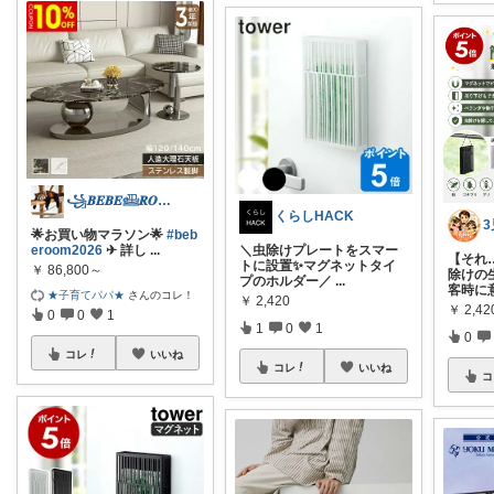
꧁𝑩𝑬𝑩𝑬𓊝𝑹𝑶𝑶𝑴꧂
くらしHACK
🌟お買い物マラソン🌟
#beb
eroom2026
✈︎ 詳し
...
＼虫除けプレートをスマー
【それ
トに設置✨マグネットタイ
￥
86,800～
除けの
プのホルダー／
...
客時に
★子育てパパ★
さんのコレ！
￥
2,420
￥
2,42
0
0
1
1
0
1
0
コレ
いいね
コレ
いいね
コ