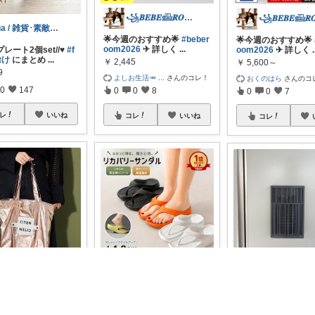
꧁𝑩𝑬𝑩𝑬𓊝𝑹𝑶𝑶𝑴꧂
fua / 雑貨･素敵なITEM♥︎
🌟今週のおすすめ🌟
#beber
🌟今週のおすすめ🌟
oom2026
✈︎ 詳しく
...
レート2個set//♥
#f
oom2026
✈︎ 詳しく
.
除け
にまとめ
...
￥
2,445
￥
5,600～
9
よしお生活🥕
...
さんのコレ！
おくのはら
さんのコ
0
147
0
0
8
0
0
7
レ
いいね
コレ
いいね
コレ
꧁𝑩𝑬𝑩𝑬𓊝𝑹𝑶𝑶𝑴꧂
꧁𝑩𝑬𝑩𝑬𓊝𝑹𝑶𝑶𝑴꧂
🌟今週のおすすめ🌟
#beber
🤍虫除けプレートカ
oom2026
✈︎ 詳しく
...
ってよかった🥹✨ 