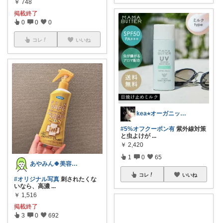
￥
748
掲載終了
0
0
0
コレ
いいね
kea⭐︎オーガニックアイテム
#5%オフクーポン有
紫外線対策
と虫よけが
...
￥
2,420
1
0
65
あやみん🍀美容×健康×子ども
コレ
いいね
#オリジナル写真
刺されたくな
いなら、高濃
...
￥
1,516
掲載終了
3
0
692