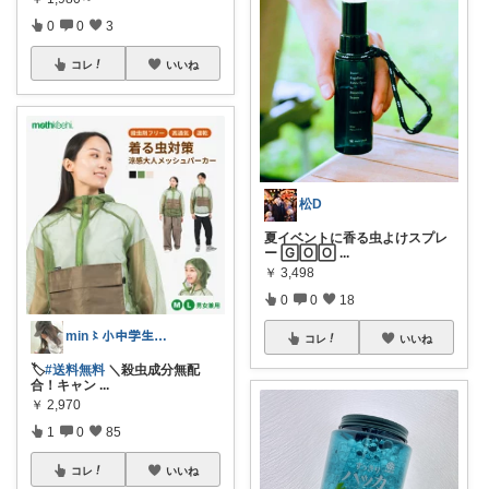
0
0
3
コレ
いいね
松D
夏イベントに香る虫よけスプレ
ー 🄶🄾🄾
...
￥
3,498
0
0
18
min〻小中学生👬ママꕤ igも見てね
コレ
いいね
🏷️
#送料無料
＼殺虫成分無配
合！キャン
...
￥
2,970
1
0
85
コレ
いいね