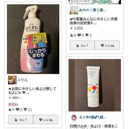
あやの｜整う暮らしROOM
🌿✨家族みんなにやさしい天然
由来の虫対策✨
...
￥
1,650
0
0
2
コレ
いいね
ぷりん
🦟お肌にやさしい虫よけ探して
る人に✨ 💛
...
￥
880～
売切れ
0
2
11
るり❇︎4歳🦖1歳🎀ママ
コレ
いいね
日焼け止め・虫よけ・保湿をこ