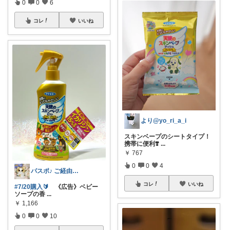
0
0
6
コレ
いいね
より@yo_ri_a_i
スキンベープのシートタイプ！
携帯に便利❣️
...
￥
767
0
0
4
パスポ♪ ご経由イイネ・コメ嬉し😽
コレ
いいね
#7/20購入🔰
《広告》ベビー
ソープの香
...
￥
1,166
0
0
10