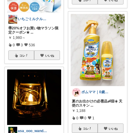
コレ
いいね
いちごミルクル 育児 美容 洋服など
🉐20%オフお買い物マラソン限
定クーポン★
...
￥
1,980～
0
3
536
コレ
いいね
ポムママ｜0歳育児×暮らしの便利アイテム
夏のお出かけの必需品👶🏻☀️ 天
使のスキン
...
￥
1,188
0
0
1
コレ
いいね
asa_ooo_wander│安心を買う