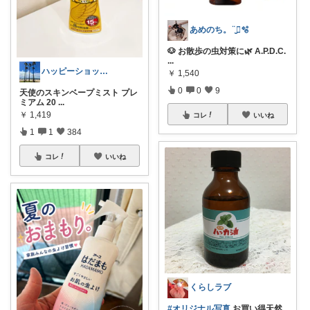
あめのち。¨̮⃝🫧
🐶 お散歩の虫対策に🌿 A.P.D.C.
...
ハッピーショッパー77
￥
1,540
0
0
9
天使のスキンベープミスト プレ
ミアム 20
...
￥
1,419
コレ
いいね
1
1
384
コレ
いいね
くらしラブ
#オリジナル写真
お買い得天然