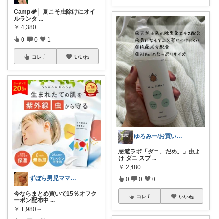
Camp🏕️│ 夏こそ虫除けにオイ
ルランタ
...
￥
4,380
0
0
1
コレ
いいね
ゆろみー/お買い物大好き/セールクーポン
忌避ラボ「ダニ、だめ。」虫よ
け ダニ スプ
...
￥
2,480
ずぼら男児ママの時短便利グッズROOM
0
0
0
今ならまとめ買いで15％オフク
コレ
いいね
ーポン配布中
...
￥
1,980～