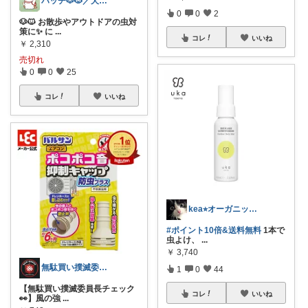
ハッチ🐶🐱／犬猫グッズroom
0
0
2
🐶🐱 お散歩やアウトドアの虫対
策に✨ に
...
コレ
いいね
￥
2,310
売切れ
0
0
25
コレ
いいね
kea⭐︎オーガニックアイテム
#ポイント10倍&送料無料
1本で
虫よけ、
...
￥
3,740
無駄買い撲滅委員長の50代＠楽天ガチ勢
1
0
44
【無駄買い撲滅委員長チェック
コレ
いいね
👀】 ​風の強
...