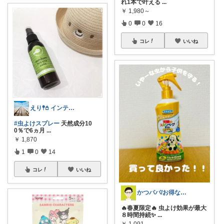
れ1本で叶える
...
￥
1,980～
0
0
16
コレ
いいね
えり𖤥𖤘 インテリア / キッズ
#虫よけスプレー
天然成分10
0％で6ヵ月
...
￥
1,870
1
0
14
コレ
いいね
かつパパ/お得な子供服、育児商品の紹介✨
🔥春夏限定🔥 虫よけ効果が最大
８時間持続✨
...