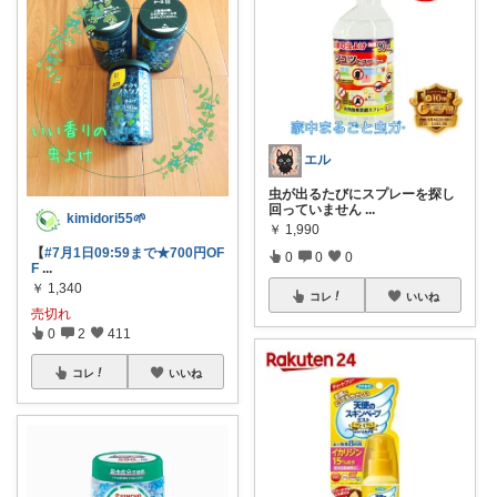
エル
虫が出るたびにスプレーを探し
回っていません
...
kimidori55🌱
￥
1,990
【
#7月1日09:59まで★700円OF
0
0
0
F
...
￥
1,340
コレ
いいね
売切れ
0
2
411
コレ
いいね