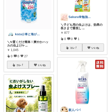
Sakura🌸勉強と暮らし愛用品
＼子ども用の虫よけは、効果の
長さまで重視し
...
￥
877
kozu@車と海が好き
0
0
1
＼✨️置くだけ簡単！爽やかハッ
カの虫よけ✨
...
コレ
いいね
￥
1,045
0
0
27
コレ
いいね
新人パパ