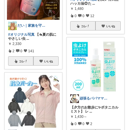
ハッカ油😊た
...
￥
1,480
0
0
12
だい｜家族を守る備えと暮らし
コレ
いいね
#オリジナル写真
【🦟夏の肌に
やさしい虫
...
￥
2,330
2
0
141
コレ
いいね
頑張るパパママ応援隊@育児・子供用品紹介
【夕方のお散歩に✨ボタニカル
ミスト】 レ
...
￥
1,430～
0
0
2