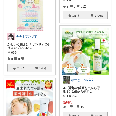
￥
1,091
2
0
812
コレ
いいね
ゆゆ｜サンリオヲタク🎀
かわいく虫よけ！サンリオのシ
リコンブレスレ
...
￥
699
0
0
1
コレ
いいね
ゆーと ✨パパ目線で便利グッツを紹介✨
🔥【家族の笑顔を虫から守
る！】1歳から使え
...
￥
1,650～
売切れ
0
0
10