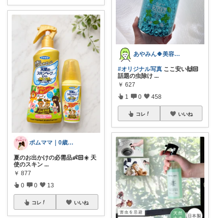
あやみん🍀美容×健康×子ども
#オリジナル写真
ここ安い🙌🏻
話題の虫除け
...
￥
627
1
0
458
コレ
いいね
ポムママ｜0歳育児×暮らしの便利アイテム
夏のお出かけの必需品👶🏻☀️ 天
使のスキン
...
￥
877
0
0
13
コレ
いいね