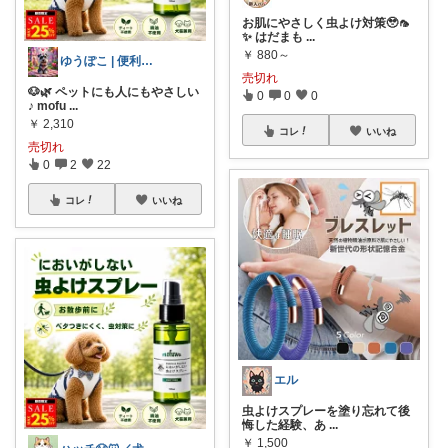
お肌にやさしく虫よけ対策🥹🦟
✨ はだまも
...
￥
880～
ゆうぽこ | 便利で快適暮らし
売切れ
🐶🌿 ペットにも人にもやさしい
0
0
0
♪ mofu
...
￥
2,310
コレ
いいね
売切れ
0
2
22
コレ
いいね
エル
虫よけスプレーを塗り忘れて後
悔した経験、あ
...
￥
1,500