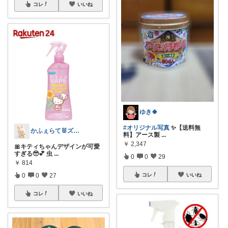
コレ
いいね
ゆき🍀
#オリジナル写真
✨【送料無
かふぇらて🐰ズボラがいつか整う暮らし
料】アース製
...
￥
2,347
🎀キティちゃんデザインが可愛
すぎる🥹💕 虫
...
0
0
29
￥
814
0
0
27
コレ
いいね
コレ
いいね