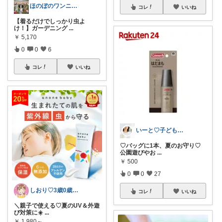
ほのぼのワンニャン日和🐾
コレ
いいね
【着るだけでしっかり虫よ
け！】ガーデニング
...
￥
5,170
0
0
6
コレ
いいね
いーと♡子ども日用品/スイーツギフト/猫
♡バッグに1本、夏のお守り♡
公園遊びやお
...
￥
500
0
0
27
しおり♡3歳0歳子育て中
コレ
いいね
＼親子で使える♡夏のUV＆外遊
び対策に☀️
...
￥
1,980～