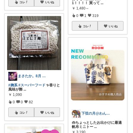
コレ
いいね
1！！！！ 買って
...
￥
1,480～
0
1
319
コレ
いいね
まさたか。8月 7日の経由購入感謝🙏
#麹系
#スーパーフード
✨香りと
風味が際
...
￥
1,090
0
0
82
コレ
いいね
下弦の月@わんにゃん日和
👜ちょっとしたお出かけに最適
帆布ミニトー
...
￥
3,190