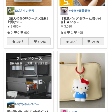
ゆん⌇インテリアと生活雑貨がメイン🧸
⭐️ゆき⭐️楽天好き主婦🎵
【最大40％OFFクーポン対象】
【救急バッグ タワー 仕切り付
上質なシ
...
き】🔥 いざ
...
￥
3,680～
￥
3,080
0
0
609
0
1
495
コレ
いいね
コレ
いいね
いがちゃん🎶ご購入感謝です🎶
🉐お買い物マラソン中ポイント