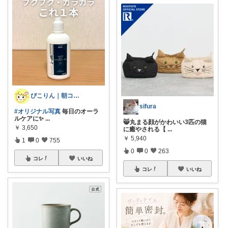
ぴこりん｜朝コレ｜良いものを長く🌿
sifura
#オリジナル写真
毎日のオーラ
ルケアに✨
...
😸丸まる顔がかわいい3匹の猫
￥
3,650
に癒やされる【
...
￥
5,940
1
0
755
0
0
263
コレ
いいね
コレ
いいね