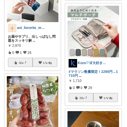
aoi_favorite_memo
お薬やサプリ、出しっぱなし問
題をスッキリ解
...
￥
2,970
0
1
26
Kozu♡🛒大好き😆💕
コレ
いいね
#マラソン数量限定！2280円→1
710円
...
￥
1,710
0
0
29
コレ
いいね