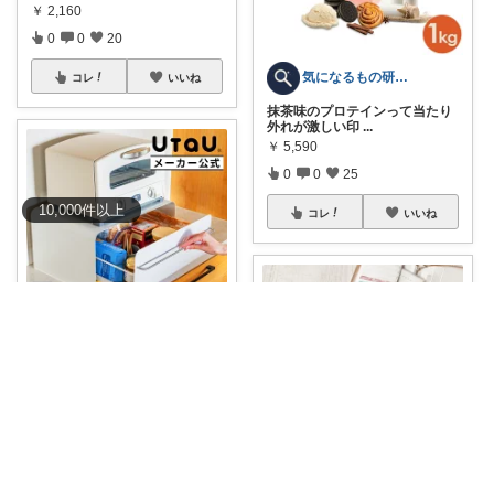
￥
2,160
0
0
20
気になるもの研究所
コレ
いいね
抹茶味のプロテインって当たり
外れが激しい印
...
￥
5,590
0
0
25
10,000
件
以上
コレ
いいね
いがちゃん🎶ご購入感謝です🎶
🉐ポイント10倍 UtaU ウタウ ブ
レ
...
￥
11,000～
2
0
30
ずぼらねこ|便利＆可愛いアイテムを紹介
コレ
いいね