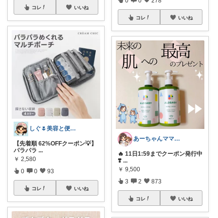
0
0
278
コレ
いいね
コレ
いいね
しぐ🌷美容と便利な小物🍀
あーちゃんママ🐣朝コレ5時✨2y娘
【先着順 62%OFFクーポン💡】
パラパラ
...
🔥 11日1:59までクーポン発行中
￥
2,580
❣️
...
￥
9,500
0
0
93
3
2
873
コレ
いいね
コレ
いいね