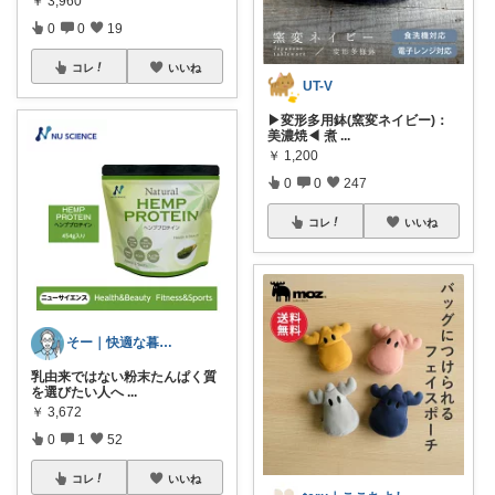
￥
3,960
0
0
19
コレ
いいね
UT-V
▶変形多用鉢(窯変ネイビー)：
美濃焼◀ 煮
...
￥
1,200
0
0
247
コレ
いいね
そー｜快適な暮らし
乳由来ではない粉末たんぱく質
を選びたい人へ
...
￥
3,672
0
1
52
コレ
いいね