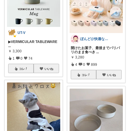
UT-V
ぼんど@快適な暮らし
▶VERMICULAR TABLEWARE
...
開けたお菓子、最後までパリパ
￥
3,300
リのまま食べき
...
￥
3,280
1
0
74
4
0
899
コレ
いいね
コレ
いいね