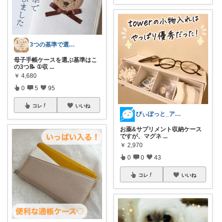
3つの基準で選ぶ｜ベビー用品
母子手帳ケースを選ぶ基準はこ
の3つ📝 ①収
...
￥
4,680
0
5
95
コレ
いいね
ぴぃぽっと_アイコン画像変えました⭐️
お薬&サプリメント収納ケース
ですが、マグネ
...
￥
2,970
0
0
43
コレ
いいね