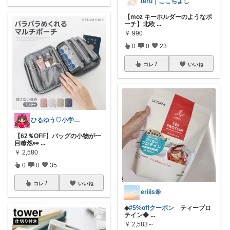
teru｜ここちよし
【moz キーホルダーのようなポ
ーチ】北欧
...
￥
990
0
0
23
コレ
いいね
ひるゆう♡小学生2児ママ
【62％OFF】バッグの小物が一
目瞭然👀
...
￥
2,580
0
0
35
コレ
いいね
eriiis𑁍
◆
#5%offクーポン
ティープロ
テイン◆
...
￥
2,583～