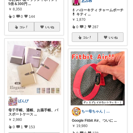
あみ🧸
5倍＆300円
...
￥
8,350
💄 ハローキティ チャームポーチ
💊 キティ
...
0
0
144
￥
1,870
0
2
287
コレ
いいね
コレ
いいね
ばんび
母子手帳、通帳、お薬手帳、パ
ちー母ちゃん｜食べて泳いで記録中
スポートケース
...
￥
2,980
Google Fitbit Air、ついに
...
￥
19,980
0
1
153