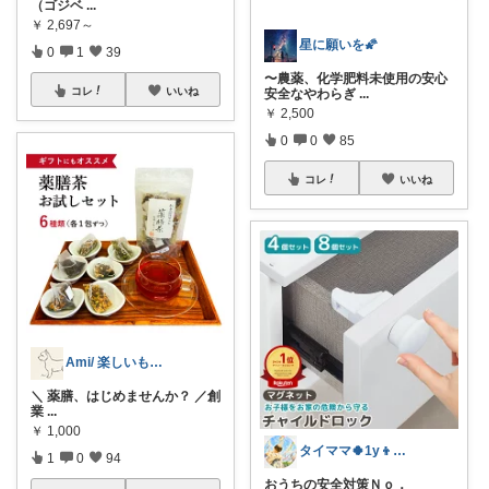
（ゴジベ
...
￥
2,697～
星に願いを🌠
0
1
39
〜農薬、化学肥料未使用の安心
コレ
いいね
安全なやわらぎ
...
￥
2,500
0
0
85
コレ
いいね
Ami/ 楽しいもの美味しいもの
​＼ 薬膳、はじめませんか？ ／ ​創
業
...
￥
1,000
タイママ🍀1y👦のママ
1
0
94
おうちの安全対策Ｎｏ．