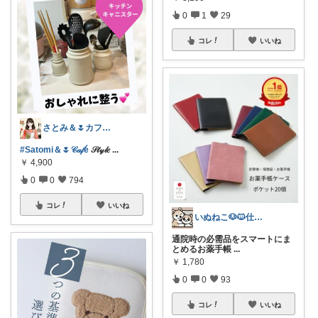
0
1
29
コレ
いいね
さとみ＆🌷カフェと素敵なもの☕️🌿
#Satomi＆🌷𝒞𝒶𝒻é
𝒮𝓉𝓎𝓁𝑒
...
￥
4,900
0
0
794
コレ
いいね
いぬねこ🐶🐱仕事も暮らしも楽しく☺︎
通院時の必需品をスマートにま
とめるお薬手帳
...
￥
1,780
0
0
93
コレ
いいね