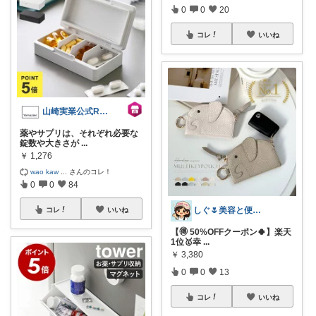
0
0
20
コレ
いいね
山崎実業公式ROOM
薬やサプリは、それぞれ必要な
錠数や大きさが
...
￥
1,276
wao kaw
...
さんのコレ！
0
0
84
しぐ🌷美容と便利な小物🍀
コレ
いいね
【🉐 50%OFFクーポン🍀】楽天
1位🥇幸
...
￥
3,380
0
0
13
コレ
いいね