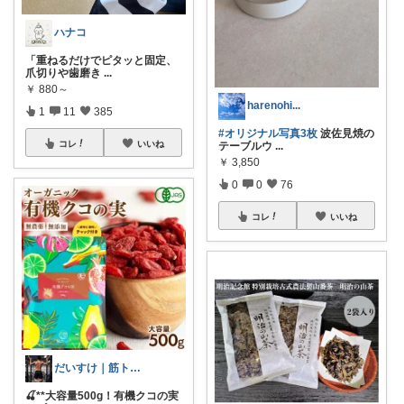
ハナコ
「重ねるだけでピタッと固定、
爪切りや歯磨き
...
￥
880～
harenohi...
1
11
385
#オリジナル写真3枚
波佐見焼の
コレ
いいね
テーブルウ
...
￥
3,850
0
0
76
コレ
いいね
だいすけ｜筋トレ×健康食✕バイクROOM
🍒**大容量500g！有機クコの実