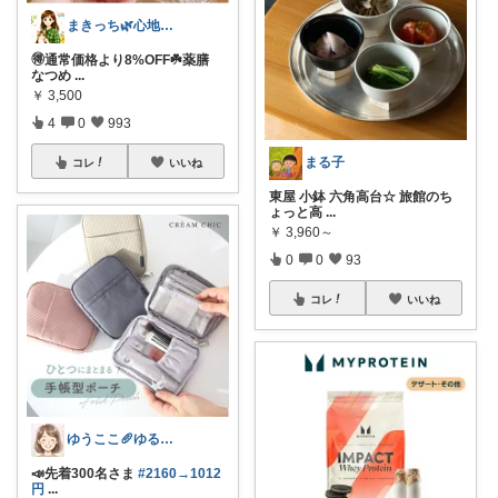
まきっち🌿心地よい暮らし🌿
🉐通常価格より8%OFF☘️薬膳
なつめ
...
￥
3,500
4
0
993
まる子
コレ
いいね
東屋 小鉢 六角高台☆ 旅館のち
ょっと高
...
￥
3,960～
0
0
93
コレ
いいね
ゆうここ🥖ゆるっと楽しくお得な暮らしꕤ
📣先着300名さま
#2160→1012
円
...