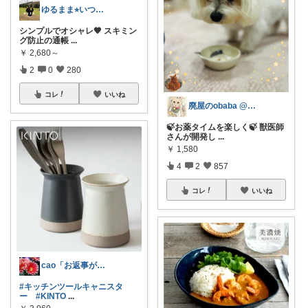
ゆるまま⭐︎いつもありがとうございます✨
シンプルでオシャレ🧡 スキミン
グ防止の通帳
...
￥
2,680～
2
0
280
コレ
いいね
廃屋のobaba @ 感謝🙏ほぼ朝コレ
🍃お薬タイムを楽しく🍃 獣医師
さんが開発し
...
￥
1,580
4
2
857
コレ
いいね
cao「お返事が出来ずごめんなさい」
#キッチンツールキャニスタ
ー
#KINTO
...