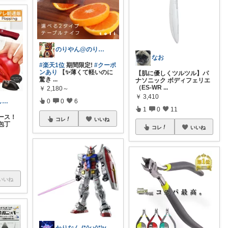
のりやん@のりやんフィギュアを探せ開催中
なお
#楽天1位
期間限定!
#クーポ
ンあり
【✨薄くて軽いのに
【肌に優しくツルツル】パ
驚き
...
ナソニック ボディフェリエ
（ES-WR
...
￥
2,180～
￥
3,410
ユッキー暮らしのアップデート🌿🕊
0
0
6
1
0
11
ース！
コレ
いいね
包丁
コレ
いいね
いいね