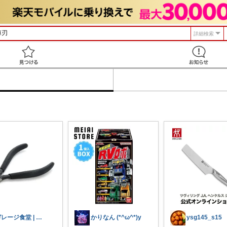
詳細検索
見つける
ガレージ食堂 | 開業準備中
かりなん (*^ω^*)y
ysg145_s15