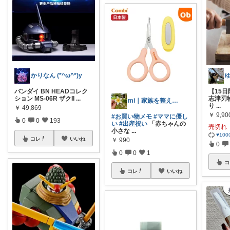
かりなん (*^ω^*)y
バンダイ BN HEADコレク
【15
ション MS-06R ザクII
...
志津刃物
mi｜家族を整える暮らし🌿
り
...
￥
49,869
￥
9,90
#お買い物メモ
#ママに優し
0
0
193
い
#出産祝い
「赤ちゃんの
売切れ
小さな
...
♥10
コレ
いいね
￥
990
0
0
0
1
コ
コレ
いいね