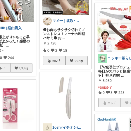
マメ🫛｜北欧‪×家事ラク暮らし
miiik | 経由購入感謝です✨
🟢お肉もサクサク切れてノ
ンストレス！マーナの料理
L爆上がり✨もっと早
ハサミ🟢 お
...
ばよかった！感動の
￥
2,728
地】
...
80～
0
2
18
0
244
コレ
いいね
【🔪城咲仁プロデュ
レ
いいね
毎日がスパッと快感
✨】 軽さ約80
...
￥
8,980
掲載終了
0
8
228
コレ
1oshi(イチオシ)生活便利な商品紹介