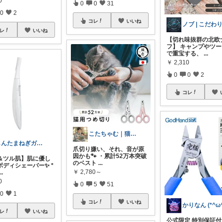
0
0
0
31
0
2
コレ
いいね
レ
いいね
【切れ味抜群の北欧
フ】 キャンプやツ
で重宝する、
...
￥
2,310
0
0
2
コレ
こたちゃむ｜猫用品&猫毛対策
しんたまねぎガジェット
爪切り嫌い、それ、音が原
因かも🐾 ・累計52万本突破
＆ツル肌】肌に優し
のベスト
...
ボディシェーバー✨ *
￥
2,780～
...
0
0
5
51
0
1
コレ
いいね
かりなん (*^ω^
レ
いいね
公式限定 特別保証