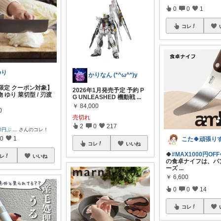
0
0
1
コレ
ゆり
かりなん (*^ω^*)y
日限定 クーポン対象】
2026年1月発売予定 予約 P
 ゆり 菜切型 / 刃渡
G UNLEASHED 機動戦
...
￥
84,000
0
売切れ
2
0
217
00円ぷ
...
さんのコレ！
0
1
コレ
いいね
🍀
#MAX1000円OFF
レ
いいね
の食卓ナイフは、パ
ーズ
...
￥
6,600
0
0
14
コレ