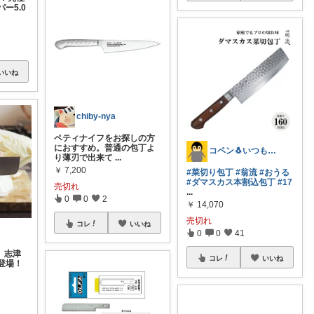
ー5.0
いいね
chiby-nya
ペティナイフをお探しの方
におすすめ。普通の包丁よ
コペン🐧いつもありがとう✨
り薄刃で出来て
...
￥
7,200
#菜切り包丁
#翁流
#おうる
#ダマスカス本割込包丁
#17
売切れ
...
0
0
2
￥
14,070
売切れ
コレ
いいね
0
0
41
、志津
コレ
いいね
登場！