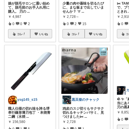
娘が脱毛サロンに通い始め
少量の肉や薬味を切るたび
✂️ T
て、脱毛前のお手入れ用に
に、まな板まで出していま
で、プ
購入。 刃の
...
せんか？ マ
...
ときれ
￥
4,987
￥
2,728～
￥
2,91
0
0
2
0
2
15
0
コレ
いいね
コレ
いいね
コ
🪨 ✨
ysg145_s15
黒豆柴のチャック
当にあ
刃の黒
職人仕様の切れ味を誇る堺
鸡皮のスジ切りもサクサク
￥
8,85
孝行鎌形薄刃包丁 ・本焼青
切れるキッチンバサミ、見
二鋼（水焼
...
つけました✂️
...
0
￥
156,580
￥
2,728
0
1
5
0
0
1