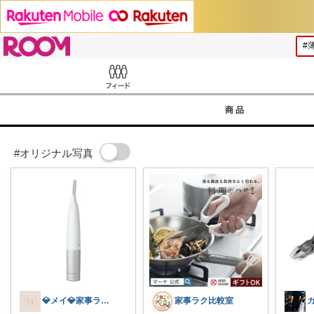
ROOM
Feed
商品
#オリジナル写真
💎メイ💎家事ラク×美容×ファッション
家事ラク比較室