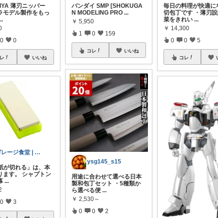
AMIYA 薄刃ニッパー
バンダイ SMP [SHOKUGA
毎日の料理が快適に
ラモデル製作をもっ
N MODELING PRO
...
切包丁です ・薄刃
...
菜をきれい
...
￥
5,950
0
￥
14,300
1
0
159
0
0
0
0
5
コレ
いいね
レ
いいね
コレ
ガレージ食堂 | 開業準備中
ysg145_s15
「紙が切れる」は、本
ります。 シャプトン
用途に合わせて選べる日本
幕
...
製和包丁セット ・5種類か
2
ら選べる便
...
￥
2,530～
0
3
0
0
2