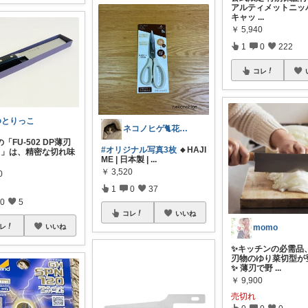
アルティメットニッパ
キャッ
...
￥
5,940
1
0
222
コレ
ゆとりっこ
ネコノヒゲ🐈花好きオタクの庭🪴
「FU-502 DP薄刃
#オリジナル写真3枚
🔸HAJI
mm」は、精密な切れ味
ME | 日本製 |
...
￥
3,520
0
1
0
37
0
5
コレ
いいね
レ
いいね
momo
✨キッチンの必需品
刃物のゆり菜切型が
✨ 薄刃で野
...
￥
9,900
売切れ
0
0
0