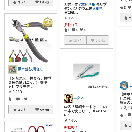
￥
2,18
コレ
いいね
刀秀・作
#左利き用
モリブ
0
デンバナジウム鋼
#和包丁
角型薄
...
￥
7,832
コ
掲載終了
0
0
0
コレ
いいね
鳳本舗/説明無しの「コレ！」はやりません
【✂️切れ味、極まる。模型
専用の薄刃ニッパー登場
✨】 プラモデ
...
￥
3,280
【簡単
エクス
い全身
1
0
3
毎日の
✂️🌟「繊細カットは、この
￥
3,41
コレ
いいね
一本で決まり！」🌟✂️ TSU
1
NO
...
￥
4,650
コ
掲載終了