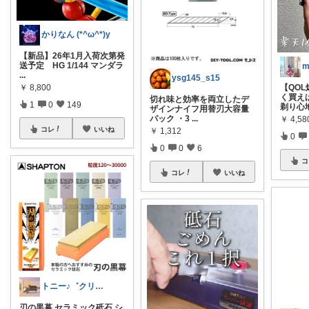
かりなん (*^ω^*)y
【新品】26年1月入荷次第発
送予定 HG 1/144 マンダラ
...
ysg145_s15
￥
8,800
​【QO
く買え
切れ味と効率を両立したデ
1
0
149
剃り心
ザインナイフ用替刃大容量
パック ・3
...
￥
4,5
コレ
いいね
￥
1,312
0
0
0
6
コ
コレ
いいね
トニー♪゛クリック前のカゴ商品は無効です
刃の黒幕 セラミック砥石 シ