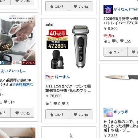
レ
いいね
コレ
いいね
かりなん (*^ω^
2026年6月発売 ✨
パトレイバー EZY RG
￥
9,800
売切れ
1
0
155
コレ
🎵あい🎵いつもありがとうございます
はーまん
68／🍎調理が進むキ
バサミ🍎
#送料無料♡
7/11 1:59までクーポンで衝
...
撃40%OFF🚨 憧れのブラ
...
28～
￥
78,800
1
514
1
0
8
🌟ソラ🌟
レ
いいね
コレ
いいね
✨【まな板の上で、
欲しかった相棒に出
感】✨ 独・ゾ
...
￥
2,385