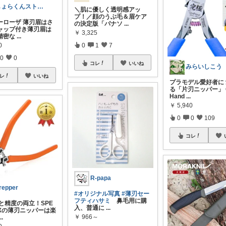
しょらくんストア🐶
＼肌に優しく透明感アッ
プ！／顔のうぶ毛＆眉ケア
ーローザ 薄刃眉はさ
の決定版「パナソ
...
ャップ付き薄刃眉は
￥
3,325
精密な
...
0
0
1
7
0
0
コレ
いいね
レ
いいね
プラモデル愛好者に
る「片刃ニッパー」
Hand
...
￥
5,940
0
0
109
コレ
R-papa
repper
#オリジナル写真
#薄刃セー
フティハサミ
鼻毛用に購
さと精度の両立！SPE
入、普通に
...
OXの薄刃ニッパーは楽
￥
966～
...