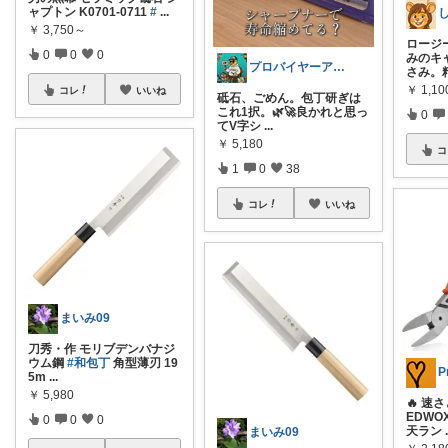
ャプトン K0701-0711
#
...
￥
3,750～
ロージ
0
0
0
みのキ
プロバイヤーアヒル
さみ。
￥
1,10
コレ
いいね
砥石、ごめん。包丁研ぎは
これ1択。🌿🚀 ​良かれと思っ
0
てV字シ
...
￥
5,180
コ
1
0
38
コレ
いいね
まいみ09
刀秀・作 モリブデンバナジ
ウム鋼
#和包丁
角型薄刃 19
P
5m
...
￥
5,980
🔥 速
EDW
0
0
0
天ラン
まいみ09