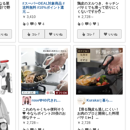
なる菜
#スーパーDEAL対象商品
#
鶏皮のヌルつき、キッチン
設計で野
送料無料
#10%ポイント還
バサミでも滑って切りにく
元
...
くないですか✋
...
￥
3,410
￥
2,728～
0
0
4
0
0
1
いいね
コレ
いいね
コレ
いいね
rose🩷40代きれいめコーデ
Kurakai | 暮らしを快適に
これめちゃくちゃ便利そう
【滑る鶏皮も逃しにくい！
💖 今ならポイント20倍のお
お肉のプロと開発した料理
得なチャ
...
バサミ✂️】
...
￥
2,728～
￥
2,728
0
0
4
0
0
4