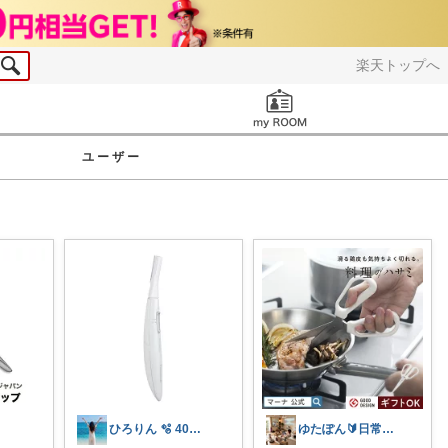
楽天トップへ
お知らせ
ユーザー
ひろりん 🫧 40代美容とファッション
ゆたぽん🔰日常のあったらいいな👍