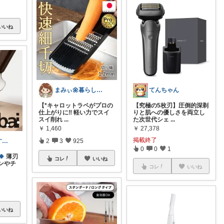
いいね
まみぃ🌼暮らしの便利グッズ｜毎日朝コレ
てんちゃん
【*キャロットラペがプロの
【究極の5枚刃】圧倒的深剃
仕上がりに‼️ 軽い力でスイ
りと肌への優しさを両立し
スイ削れ
...
た次世代シェ
...
￥
1,460
￥
27,378
掲載終了
こた🍀頑張りすぎない主婦
2
3
925
0
0
1
🍀
薄刃
コレ
いいね
ンやチ
コレ
いいね
いいね