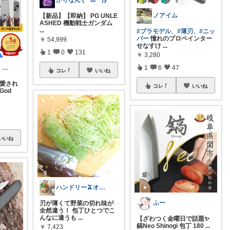
かりなん (*^ω^*)y
ノアイム
【新品】【即納】 PG UNLE
ASHED 機動戦士ガンダム
...
#プラモデル、
#薄刃、
#ニッ
パー
憧れのプロペインター
￥
54,999
せなすけ
...
1
0
131
￥
3,280
みらいしこう 🎌おめでとうございます
1
6
47
コレ
いいね
 愛され
コレ
いいね
 God
いいね
ハンドリー🫒オリジナル写真のみ
ふー
刃が薄くて野菜の切れ味が
全然違う！ 包丁ひとつでこ
んなに違うも
...
【ざわつく金曜日で話題✨
鎬Neo Shinogi 包丁 180
...
￥
7,423