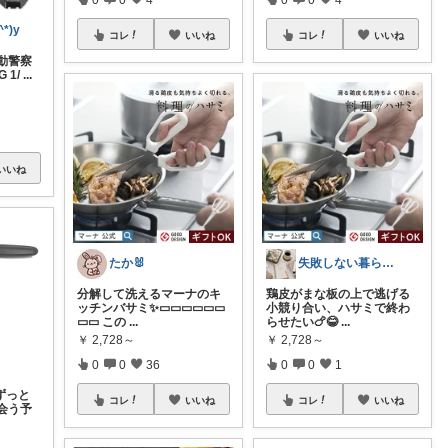
*)y
コレ
いいね
コレ
いいね
機動警察
 1/
...
いいね
たか🐰
失敗しない暮らしの買い物メモ/MIKA
分解して洗えるマーナのキ
鶏皮がまな板の上で逃げる
ッチンバサミ✨▭▭▭▭▭▭
小競り合い、ハサミで終わ
▭▭ この
...
らせたい🍗😂
...
￥
2,728～
￥
2,728～
0
0
36
0
0
1
ずっと
コレ
いいね
コレ
いいね
会う予