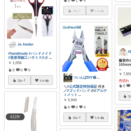
0
1
4
コレ
いいね
Je Atelier
#handmade
#ハンドメイド
#造形用細工ハサミ
#小さ
...
藤寅作の
￥
1,056
165
...
0
0
0
￥
7,85
ついんぱDIY😁経由購入感謝です😊
売切れ
コレ
いいね
0
＼
#公式限定特別保証
付き
／
#ゴッドハンド
の
#アルテ
ィメット
...
コ
￥
5,940
0
0
4
612
件
コレ
いいね