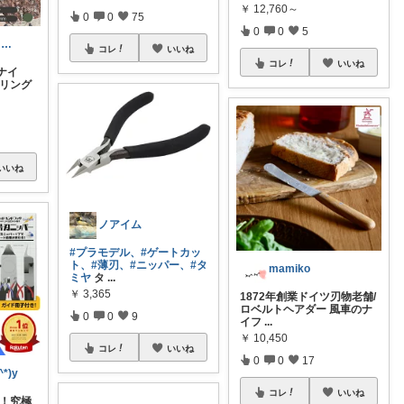
￥
12,760～
0
0
75
0
0
5
ノブ | こだわりバイク＆ガジェット
コレ
いいね
コレ
いいね
ナイ
ーリング
いいね
ノアイム
#プラモデル、
#ゲートカッ
ト、
#薄刃、
#ニッパー、
#タ
mamiko
ミヤ
タ
...
￥
3,365
1872年創業ドイツ刃物老舗/
ロベルトヘアダー 風車のナ
0
0
9
イフ
...
￥
10,450
コレ
いいね
0
0
17
*)y
コレ
いいね
付！究極