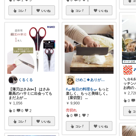
コ
コレ
いいね
コレ
いいね
＼☆4.
くるくる
けめこ🍀ありがとうございます🤭💕
ッチン
お肉の
【薄刃はさみ✂️】 はさみ
#🍳毎日の料理を🍳
もっと
￥
2,7
最高のハサミに出会っても
楽しく、もっと美味しく。
まだ上が
...
［菜切型］
...
0
￥
1,056
￥
9,900
売切れ
0
0
2
コ
0
1
7
コレ
いいね
コレ
いいね