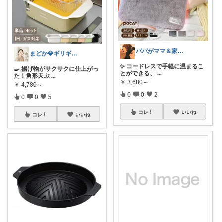
パパがママ＆家族の笑顔の為に選ぶ品😆
まどか💎ギリギリアラサーOL
✨ コードレスで手軽に温まるこ
🍳 揚げ物がサクサクに仕上がっ
とができる、
...
た！角形天ぷ
...
￥
3,680～
￥
4,780～
0
0
2
0
0
5
コレ
いいね
コレ
いいね