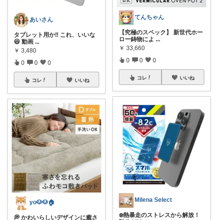
てんちゃん
あいさん
【究極のスペック】 新世代ホー
タブレット用か‼️ これ、いいな
ロー鋳物によ
...
😆 動画
...
￥
33,660
￥
3,480
0
0
0
0
0
0
コレ
いいね
コレ
いいね
Milena Select
yo🐶🐶🏠
❄️熱暴走のストレスから解放！
💭 かわいらしいデザインに癒さ