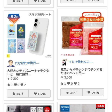
コレ
いいね
マミィ🐶わんこと暮らす｜お得情報係
たなぼた＠流行りモノ好きオヤジ
電気いらず🐶レンジでチンする
大好きなディズニーキャラクタ
だけのペット用
...
ーと一緒に熱対
...
￥
3,500
￥
2,200
1
0
2
0
0
2
コレ
いいね
コレ
いいね