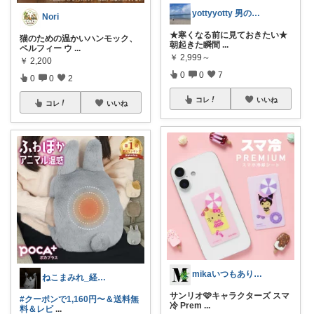
yottyyotty 男の子ママの暮らし
Nori
★寒くなる前に見ておきたい★
猫のための温かいハンモック、
朝起きた瞬間
...
ペルフィー ウ
...
￥
2,999～
￥
2,200
0
0
7
0
0
2
コレ
いいね
コレ
いいね
mikaいつもありがとうございます🩷
ねこまみれ_経由感謝致します🐈
サンリオ🩷キャラクターズ スマ
#クーポンで1,160円〜＆送料無
冷 Prem
...
料＆レビ
...