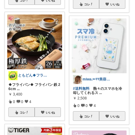
コレ
いいね
コレ
いいね
ともどん🍀フライパン料理ある暮らし🍳
miwa.✂︎ﾏﾏ美容師💎
🍀フライパン🍀 フライパン 鉄 2
#送料無料
熱々のスマホを冷
6cm
...
却してくれるス
...
￥
3,400
￥
2,508
0
0
4
0
0
4
コレ
いいね
コレ
いいね