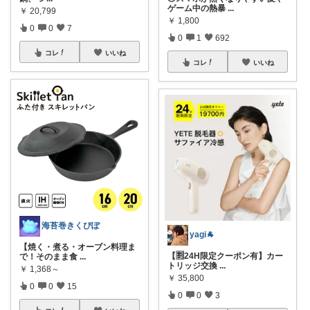
ゲーム中の熱暴
...
￥
20,799
￥
1,800
0
0
7
0
1
692
コレ
いいね
コレ
いいね
海苔巻きくぴぽ
yagi🐐
【焼く・煮る・オーブン料理ま
【🈹24H限定クーポン有】カー
で！そのまま食
...
トリッジ交換
...
￥
1,368～
￥
35,800
0
0
15
0
0
3