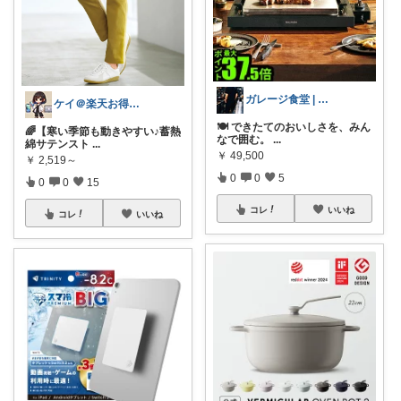
ガレージ食堂 | 開業準備中
ケイ＠楽天お得生活
🍽️ できたてのおいしさを、みん
🌈【寒い季節も動きやすい♪蓄熱
なで囲む。
...
綿サテンスト
...
￥
49,500
￥
2,519～
0
0
5
0
0
15
コレ
いいね
コレ
いいね