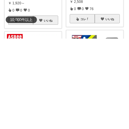
￥
2,508
￥
1,920～
0
0
76
0
0
0
コレ
いいね
10,000
件
以上
コレ
いいね
家電とうちゃん/2児のパパ✨️購入感謝！
​＼貼るだけでスマホ熱暴走を強
ぽこ💎共働きワーママでも整った暮らし
力防止！「ス
...
￥
1,980
👢クーポン配布中✨あたたかく
て歩きやすい♡
...
0
0
1
￥
2,090
コレ
いいね
0
0
2