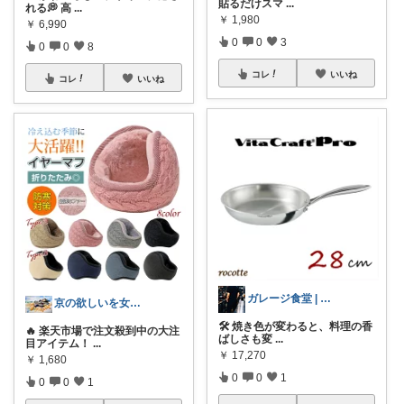
貼るだけスマ
...
れる💭 高
...
￥
1,980
￥
6,990
0
0
3
0
0
8
コレ
いいね
コレ
いいね
ガレージ食堂 | 開業準備中
京の欲しいを女性に向けて
🛠️ 焼き色が変わると、料理の香
🔥 楽天市場で注文殺到中の大注
ばしさも変
...
目アイテム！
...
￥
17,270
￥
1,680
0
0
1
0
0
1