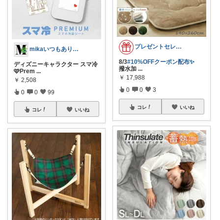
プレゼントセレクト館024
mikaいつもありがとうございます🩷
8/3
#10%OFFクーポン配布✨
ディズニーキャラクター スマ冷
撥水加
...
🩷Prem
...
￥
17,988
￥
2,508
0
0
3
0
0
99
コレ
いいね
コレ
いいね