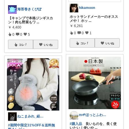
hikamoon
海苔巻きくぴぽ
ホットサンドメーカーのオスス
【キャンプで本格ジンギスカ
メや！ ホッ
...
ン！肉も野菜もワ
...
￥
6,261
￥
4,400
0
0
1
0
0
5
コレ
いいね
コレ
いいね
m🌱ほっとふわり心地よい暮らし
ねこまみれ_経由感謝致します🐈
#購入品
良いものを、長く使
#期間中限定31%OFF＆送料無
いたい！使いや
...