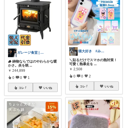
猫大好き #みなさんのお気持ちに感謝
ガレージ食堂 | 開業準備中
＼貼るだけでスマホの熱対策！
🪵 鋳物ならではのやわらかな暖
可愛く熱暴走を
...
かさ。炎を眺
...
￥
2,508
￥
244,899
0
0
2
0
0
1
コレ
いいね
コレ
いいね