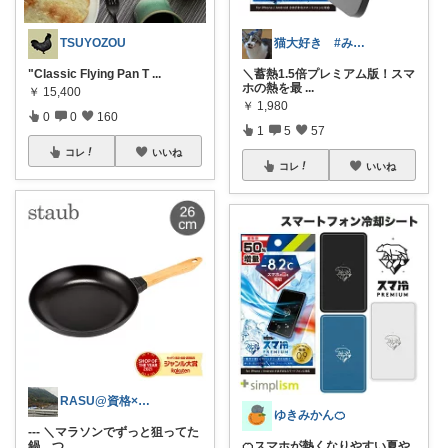
TSUYOZOU
猫大好き #みなさんのお気持ちに感謝
"Classic Flying Pan T
...
＼蓄熱1.5倍プレミアム版！スマ
ホの熱を最
...
￥
15,400
￥
1,980
0
0
160
1
5
57
コレ
いいね
コレ
いいね
RASU@資格×日常に役立ち情報
ゆきみかん🍊
--- ＼マラソンでずっと狙ってた
鍋、つ
...
🍊スマホが熱くなりやすい夏や