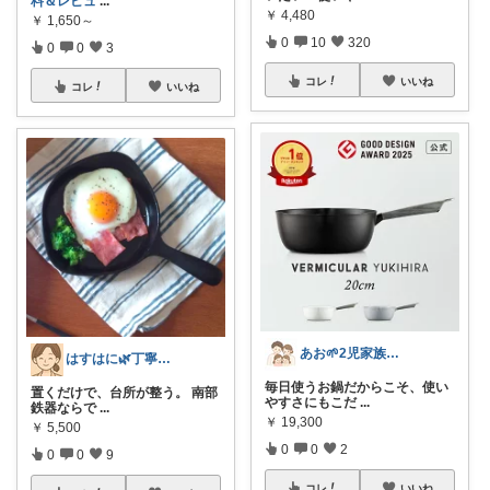
料＆レビュ
...
￥
4,480
￥
1,650～
0
10
320
0
0
3
コレ
いいね
コレ
いいね
あお🌱2児家族｜シンプルな暮らしと台所
はすはに🌿丁寧な暮らし
毎日使うお鍋だからこそ、使い
置くだけで、台所が整う。 南部
やすさにもこだ
...
鉄器ならで
...
￥
19,300
￥
5,500
0
0
2
0
0
9
コレ
いいね