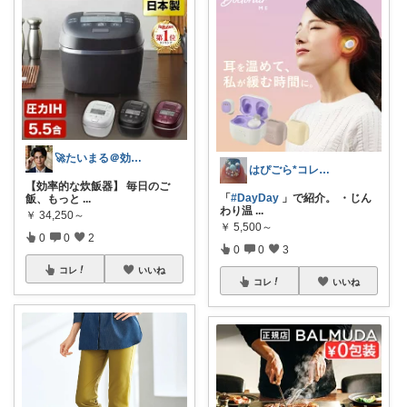
🚀たいまる＠効率至上主義のセレクトニキ
はぴごら*コレ！ご自由に♪
【効率的な炊飯器】 毎日のご
「
#DayDay
」で紹介。 ・じん
飯、もっと
...
わり温
...
￥
34,250～
￥
5,500～
0
0
2
0
0
3
コレ
いいね
コレ
いいね