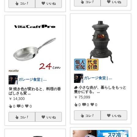
コレ
いいね
コレ
いいね
ガレージ食堂 | 開業準備中
ガレージ食堂 | 開業準備中
🪵 小さな炎が、暮らしをもっと
🛠️ 焼き色が変わると、料理の香
豊かにする。
...
ばしさも変
...
￥
75,099
￥
14,300
0
0
0
0
0
0
コレ
いいね
コレ
いいね