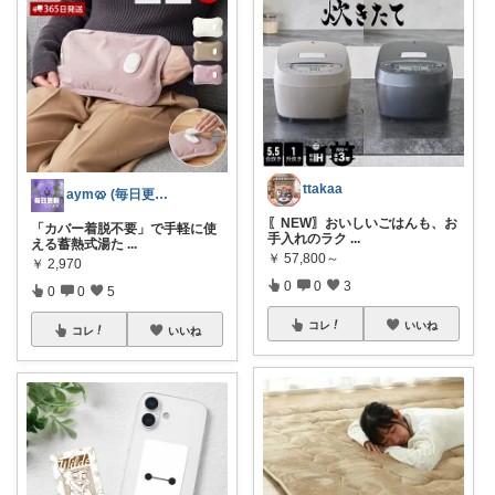
ttakaa
aym🥨 (毎日更新してます🙌)
〖NEW〗おいしいごはんも、お
「カバー着脱不要」で手軽に使
手入れのラク
...
える蓄熱式湯た
...
￥
57,800～
￥
2,970
0
0
3
0
0
5
コレ
いいね
コレ
いいね