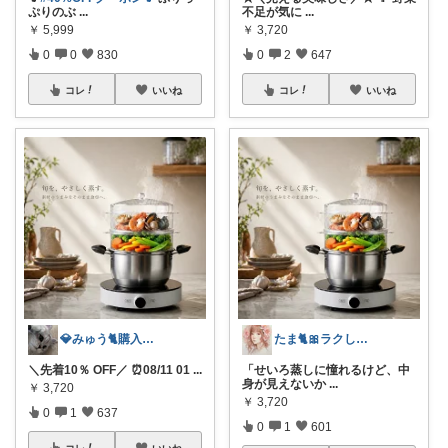
ぷりのぶ
...
不足が気に
...
￥
5,999
￥
3,720
0
0
830
0
2
647
コレ
いいね
コレ
いいね
💎みゅう🐈購入感謝(❀ᴗ͈ˬᴗ͈)⁾
たま🐈🎀ラクして可愛い神コスパ品
＼先着10％ OFF／ ⏰08/11 01
...
「せいろ蒸しに憧れるけど、中
身が見えないか
...
￥
3,720
￥
3,720
0
1
637
0
1
601
コレ
いいね