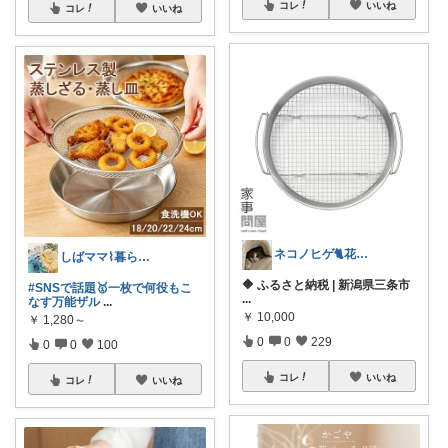
コレ
いいね
コレ
いいね
ネコノヒゲ🐈花好きオタクの庭🪴
しばママ⌇暮らしと子育て
🔶 ふるさと納税 | 新潟県三条市
#SNSで話題🥇一枚で何役もこ
...
なす万能ザル
...
￥
10,000
￥
1,280～
0
0
229
0
0
100
コレ
いいね
コレ
いいね