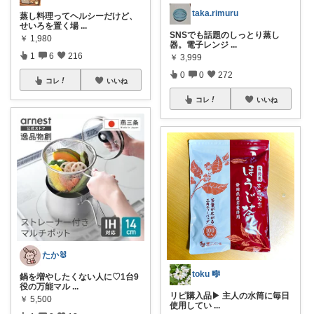
taka.rimuru
蒸し料理ってヘルシーだけど、
せいろを置く場
...
SNSでも話題のしっとり蒸し
￥
1,980
器。電子レンジ
...
1
6
216
￥
3,999
0
0
272
コレ
いいね
コレ
いいね
たか🐰
toku 🎼
鍋を増やしたくない人に♡1台9
役の万能マル
...
リピ購入品▶︎ 主人の水筒に毎日
￥
5,500
使用してい
...