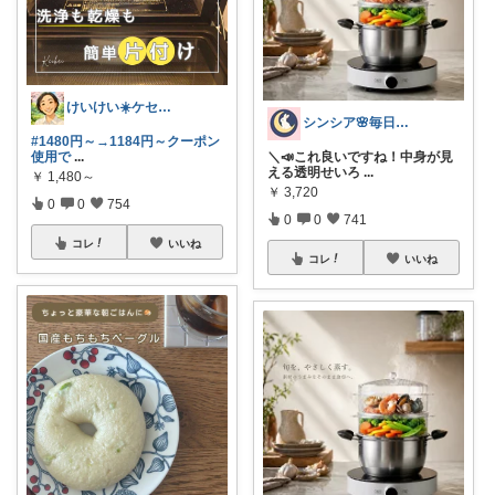
けいけい☀️ケセラセラと軽やかに🌻
シンシア🌸毎日ハッピーな暮らし🍀
#1480円～→1184円～クーポン
使用で
...
＼📣これ良いですね！中身が見
える透明せいろ
...
￥
1,480～
￥
3,720
0
0
754
0
0
741
コレ
いいね
コレ
いいね