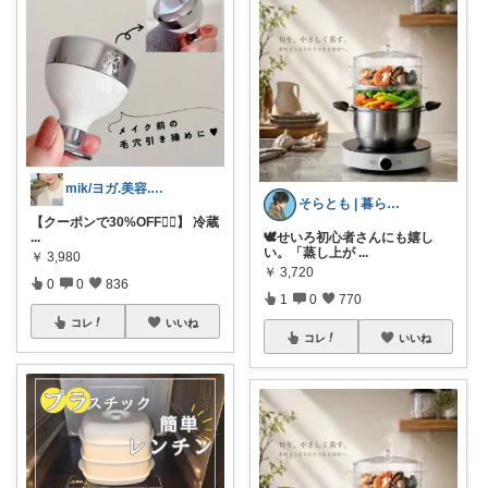
mik/ヨガ.美容.ファッション𓂃.✿
そらとも | 暮らしItem🕊️朝コレ
【クーポンで30%OFF❤️‍🔥】 冷蔵
...
🕊️せいろ初心者さんにも嬉し
い。「蒸し上が
...
￥
3,980
￥
3,720
0
0
836
1
0
770
コレ
いいね
コレ
いいね