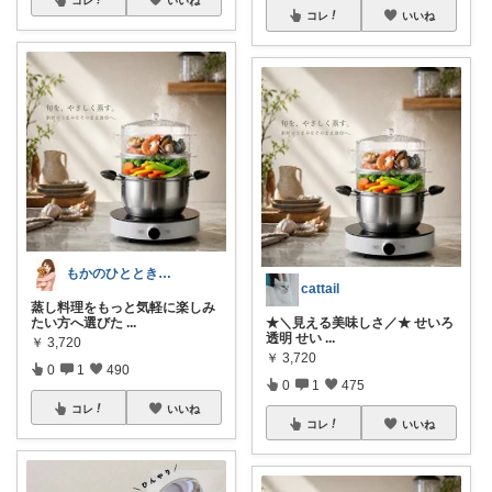
コレ
いいね
もかのひととき𓂃𓈒𓏸
cattail
蒸し料理をもっと気軽に楽しみ
たい方へ選びた
...
★＼見える美味しさ／★ せいろ
透明 せい
...
￥
3,720
￥
3,720
0
1
490
0
1
475
コレ
いいね
コレ
いいね