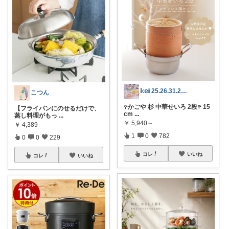
𝕜𝕖𝕚 25.26.31.2日💓
こつん
𖧤かごや 杉 中華せいろ 2段𖧤 15
【フライパンにのせるだけで、
cm
...
蒸し料理がもっ
...
￥
5,940～
￥
4,389
1
0
782
0
0
229
コレ
いいね
コレ
いいね