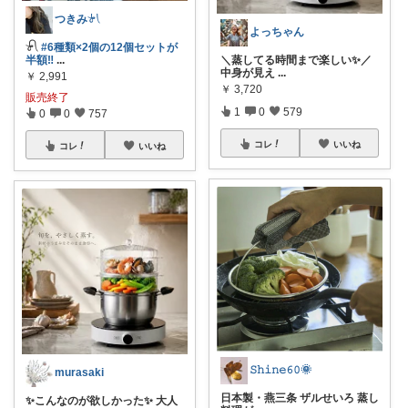
つきみ𓍯
よっちゃん
𓍯
#6種類×2個の12個セットが
半額‼︎
...
＼蒸してる時間まで楽しい✨／
中身が見え
...
￥
2,991
￥
3,720
販売終了
1
0
579
0
0
757
コレ
いいね
コレ
いいね
𝚂𝚑𝚒𝚗𝚎𝟼𝟶🌞
murasaki
日本製・燕三条 ザルせいろ 蒸し
✨️こんなのが欲しかった✨️ 大人