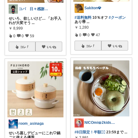
Sakiton💎
コバ 日々感謝✨私のすきなもの帖✨
#送料無料
10％オフ
#クーポン
せいろ、欲しいけど… 「お手入
あり🉐
...
れが大変そう
...
￥
1,280
￥
8,999
0
0
47
0
0
59
コレ
いいね
コレ
いいね
NICOmi🥨2kidsママ👦👧
room_asinaga
#8日限定！半額❤️‍🔥
23:59まで
...
せいろ蒸しデビューにこれ🤍鍋
ごと使える優秀
...
￥
2,991