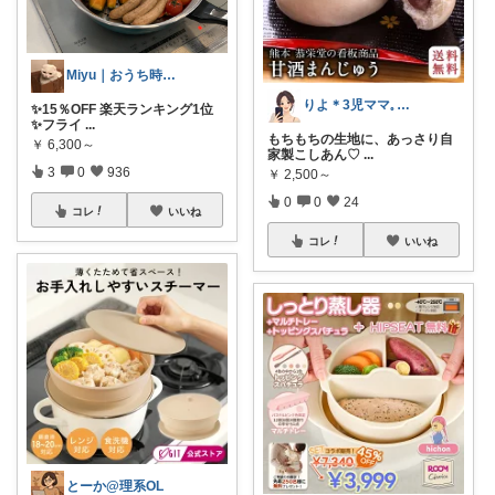
Miyu｜おうち時間の小さな幸せ🌸
りよ＊3児ママ𓈒 𓏸 𓐍
✨15％OFF 楽天ランキング1位
✨フライ
...
もちもちの生地に、あっさり自
￥
6,300～
家製こしあん♡
...
3
0
936
￥
2,500～
0
0
24
コレ
いいね
コレ
いいね
とーか@理系OL