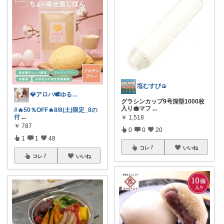
塩むすび🍙
💎アロハ🕊️ゆる身体に優し🔥勝3倍
グラシンカップ9号深型1000枚
入り🧁マフ
...
#🔥50％OFF🔥8/8(土)限定_8の
付
...
￥
1,518
￥
787
0
0
20
1
1
48
コレ
いいね
コレ
いいね