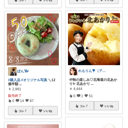
れもりん💐（アイコン変更しました）
ぽん𓅺
🥔秋の楽しみ♡北海道の北あか
#購入品
#オリジナル写真
＼12
り✨ 北あかり
...
個半額
...
￥
4,444
￥
2,991
販売終了
0
1
51
0
14
87
コレ
いいね
コレ
いいね