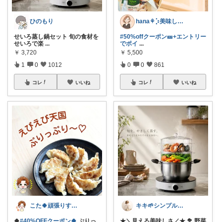
ひのもり
hana‎‎⚘⡱美味しい暮らし🤍𐙚
せいろ蒸し鍋セット 旬の食材を
#50%offクーポン🎫+エントリー
せいろで楽
...
でポイ
...
￥
3,720
￥
5,500
1
0
1012
0
0
861
コレ
いいね
コレ
いいね
こた🍀頑張りすぎない主婦
キキ🌱シンプルおしゃれ服と雑貨
🍀
#40%OFFクーポン🍀
ぷりっ
★＼見える美味しさ／★ 🥦 野菜