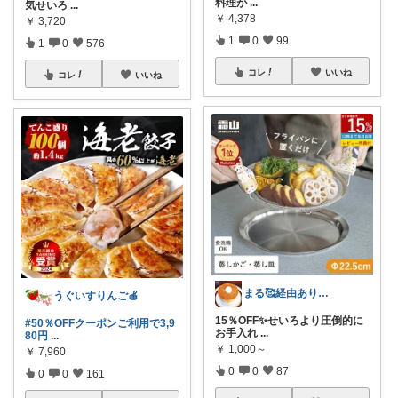
料理が
...
気せいろ
...
￥
4,378
￥
3,720
1
0
99
1
0
576
コレ
いいね
コレ
いいね
まる🥰経由ありがとうございます💕✨
うぐいすりんご🍎
15％OFF✨️せいろより圧倒的に
#50％OFFクーポンご利用で3,9
お手入れ
...
80円
...
￥
1,000～
￥
7,960
0
0
87
0
0
161