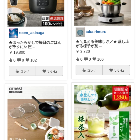
taka.rimuru
room_asinaga
★＼見える美味しさ／★ 蒸し上
🍚ほったらかしで毎日のごはん
がる様子が見
...
がラクに✨ 圧
...
￥
3,720
￥
19,800
0
0
106
0
0
102
コレ
いいね
コレ
いいね