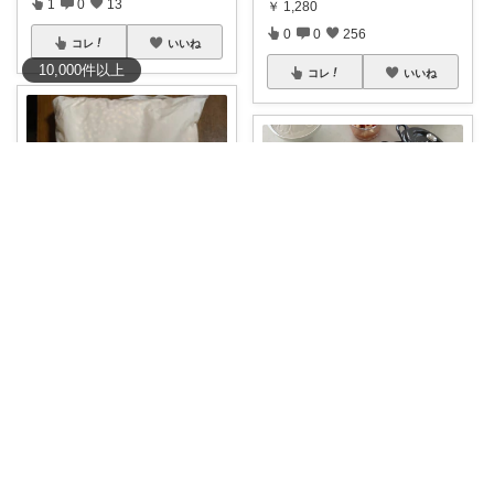
1
0
13
￥
1,280
0
0
256
コレ
いいね
10,000
件
以上
コレ
いいね
nao_cafe_
#PR
☑︎ 北海道別海町【ふるさと
SeaMoo🌼しーむー🌼
納税
...
￥
1,000～
#オリジナル写真
うちでは納豆
を自作してて
...
0
0
17
￥
830～
0
0
331
コレ
いいね