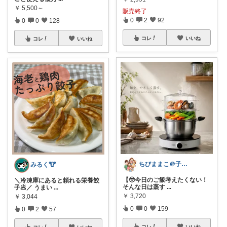
￥
5,500～
販売終了
0
2
92
0
0
128
コレ
いいね
コレ
いいね
ちびままこ＠子供4人/日常を豊かに❤️
みるく🐮
【🥹今日のご飯考えたくない！
＼冷凍庫にあると頼れる栄養餃
そんな日は蒸す
...
子🥟／ うまい
...
￥
3,720
￥
3,044
0
0
159
0
2
57
コレ
いいね
コレ
いいね