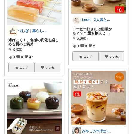
Leon｜2人暮らしの準備室
コーヒー好きには朗報か
つむぎ｜暮らしを少し豊かに
も？？？ 置き換えじ
...
￥
5,960～
溶けにくく、食感の変化も楽し
める夏のご褒美
...
0
0
5
￥
3,330
0
0
47
コレ
いいね
コレ
いいね
みやこ@50代からの肌悩み解決