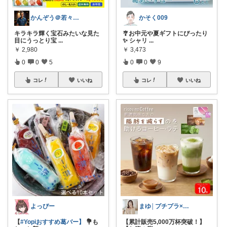
かんぞう＠若々しく健康的な老後生活
かそく009
キラキラ輝く宝石みたいな見た
🎐お中元や夏ギフトにぴったり
目にうっとり宝
...
✨ シャリ
...
￥
2,980
￥
3,473
0
0
5
0
0
9
コレ
いいね
コレ
いいね
よっぴー
まゆ│プチプラ×ご褒美スイーツ
【
#Yopiおすすめ葛バー】
💐も
【累計販売5,000万杯突破！】