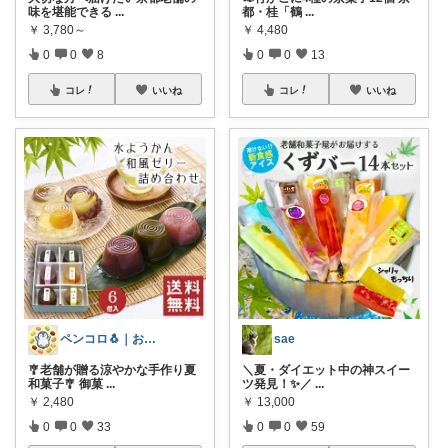
味を堪能できる
...
都・桂「鶴
...
￥
3,780～
￥
4,480
0
0
8
0
0
13
コレ
いいね
コレ
いいね
ペンコロ🐧｜お菓子・グルメ・ふるさと
sae
🎐老舗が贈る涼やかな手作り夏
＼夏・ダイエット中の神スイー
和菓子🎐 御菓
...
ツ発見！✨／
...
￥
2,480
￥
13,000
0
0
33
0
0
59