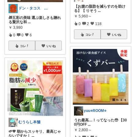
【お腹の脂肪を減らすのを助け
ドン・タコス 防災⚠️生活雑貨アウトドア
る】【 りそう
...
￥
5,960～
🎁五彩の美味 選ぶ楽しさも贈れ
る贅沢な和
...
0
2
118
￥
3,980
0
0
6
コレ
いいね
コレ
いいね
yuu⭐️ROOM⭐️
うわ最高…！ってなった🥹 【30
むうらし本舗
0円OFF
...
￥
2,800～
🌱💚 朝からスッキリ、最高じゃ
ないですか！
...