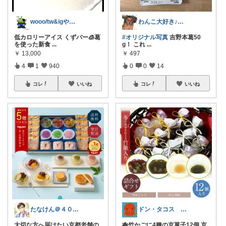
wooo/tw&igやってます
わんこ大好き♪いつもありがとう🙇‍♀️
低カロリーアイス くずバー🧊葛
#オリジナル写真
吉野本葛50
を使った新食
...
g！ これ
...
￥
13,000
￥
497
4
1
940
0
0
14
コレ
いいね
コレ
いいね
たなけん＠４０代会社員
ドン・タコス 防災⚠️生活雑貨アウトドア
大切な方へ届けたい京都老舗の
🎋竹かごに4種の京菓子12個 京