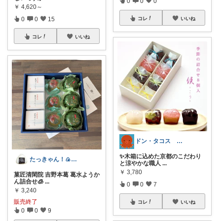
0
0
0
￥
4,620～
0
0
15
コレ
いいね
コレ
いいね
ドン・タコス 防災⚠️生活雑貨アウトドア
✨木箱に込めた京都のこだわり
たっきゃん！🍙日陰で休憩してね🍉
と涼やかな職人
...
￥
3,780
菓匠清閑院 吉野本葛 葛水ようか
ん詰合せ🧊
...
0
0
7
￥
3,240
販売終了
コレ
いいね
0
0
9