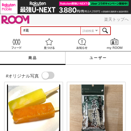
ROOM
楽天トップへ
詳細検索
Feed
見つける
お知らせ
商品
ユーザー
#オリジナル写真