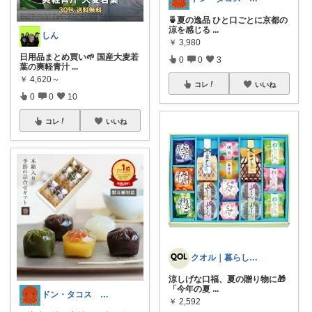
🍵夏の逸品 ひと口ごとに京都の
涼を感じる
...
しん
￥
3,980
日用品まとめ買い🌱 国産大麦若
0
0
3
葉の爽軽青汁
...
￥
4,620～
コレ
いいね
0
0
10
コレ
いいね
クオル｜暮らしの「質」爆上げ🈁
涼しげな口福、夏の贈り物に🎁
「今年の夏
...
ドン・タコス 防災⚠️生活雑貨アウトドア
￥
2,592