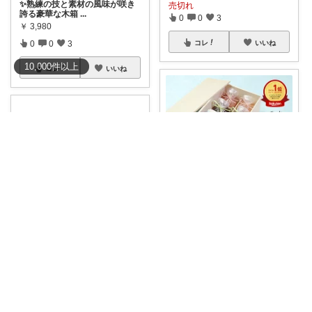
✨熟練の技と素材の風味が咲き
売切れ
誇る豪華な木箱
...
0
0
3
￥
3,980
0
0
3
コレ
いいね
10,000
件
以上
コレ
いいね
みほ｜ご褒美スイーツと贈りもの
木箱を開けた瞬間、思わず「き
れい…」って声
...
￥
3,980
kao🌹𓂃
0
0
1
りそうのコーヒー☕️ 機能性関与
コレ
いいね
成分「葛の
...