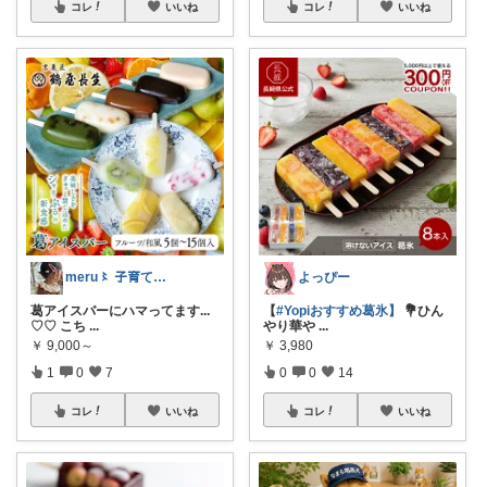
コレ
いいね
コレ
いいね
meru〻 子育てと暮らし🤰ﾏﾀﾆﾃｨ
よっぴー
葛アイスバーにハマってます...
【
#Yopiおすすめ葛氷】
💐ひん
♡♡ こち
...
やり華や
...
￥
9,000～
￥
3,980
1
0
7
0
0
14
コレ
いいね
コレ
いいね