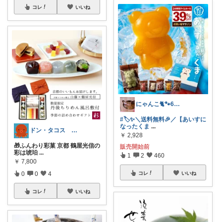
コレ
いいね
にゃんこ🐈🐾6日ｲｲﾈお休み🙏
#🏷️✨＼送料無料🎉／【あいすに
なったくま
...
ドン・タコス 防災⚠️生活雑貨アウトドア
￥
2,928
🎁ふんわり彩菓 京都 鶴屋光信の
販売開始前
彩は琥珀
...
1
2
460
￥
7,800
0
0
4
コレ
いいね
コレ
いいね