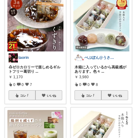
taorin
ぺぷぽん@うさぎ♡コメ返休止中
🍮ゼロカロリーで楽しめるギル
木箱に入っているから高級感が
トフリー葛切り
...
あります。色々
...
￥
1,170
￥
3,980
0
0
7
0
0
8
コレ
いいね
コレ
いいね