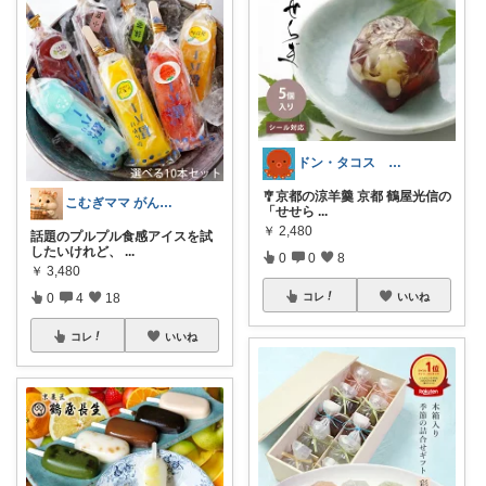
ドン・タコス 防災⚠️生活雑貨アウトドア
🎐京都の涼羊羹 京都 鶴屋光信の
こむぎママ がんばりすぎるママを救う
「せせら
...
￥
2,480
話題のプルプル食感アイスを試
したいけれど、
...
0
0
8
￥
3,480
0
4
18
コレ
いいね
コレ
いいね