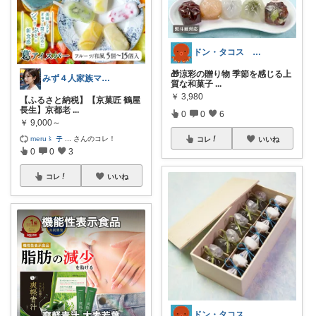
ドン・タコス 防災⚠️生活雑貨アウトドア
🎁涼彩の贈り物 季節を感じる上
みず４人家族ママ★３０代子育て奮闘中🙆
質な和菓子
...
￥
3,980
【ふるさと納税】【京菓匠 鶴屋
長生】京都老
...
0
0
6
￥
9,000～
meru〻 子
...
さんのコレ！
コレ
いいね
0
0
3
コレ
いいね
ドン・タコス 防災⚠️生活雑貨アウトドア