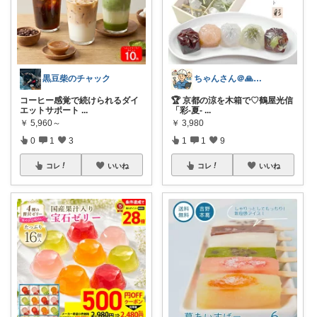
黒豆柴のチャック
ちゃんさん＠🙏kansya👶1👶0
コーヒー感覚で続けられるダイ
🏆 京都の涼を木箱で♡鶴屋光信
エットサポート
...
「彩-夏-
...
￥
5,960～
￥
3,980
0
1
3
1
1
9
コレ
いいね
コレ
いいね