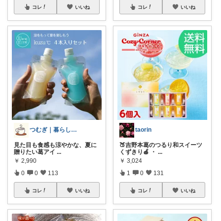
コレ
いいね
コレ
いいね
つむぎ｜暮らしを少し豊かに
taorin
見た目も食感も涼やかな、夏に
🍑吉野本葛のつるり和スイーツ
贈りたい葛アイ
...
くずきり🍎 ・
...
￥
2,990
￥
3,024
0
0
113
1
0
131
コレ
いいね
コレ
いいね