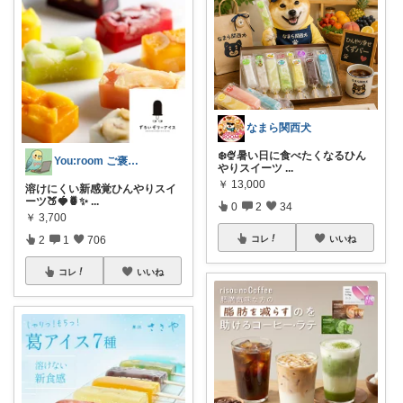
なまら関西犬
❄️🍨暑い日に食べたくなるひん
You:room ご褒美スイーツ🧁
やりスイーツ
...
￥
13,000
溶けにくい新感覚ひんやりスイ
ーツ🍑🍓🍍✨
...
0
2
34
￥
3,700
2
1
706
コレ
いいね
コレ
いいね