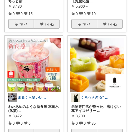
ちっと新
...
【お腹の脂
...
￥
3,480
￥
5,960～
0
0
15
0
0
19
コレ
いいね
コレ
いいね
まるくら🐼いいね・コレ・購入感謝.*･
くろうさぎ ☪*̣̩ 経由購入感謝💐
わたあめのような新食感 本葛氷
果物専門店が作った、溶けない
(氷菓)
...
葛アイスゼリー
...
￥
3,472
￥
3,700
0
0
6
0
0
35