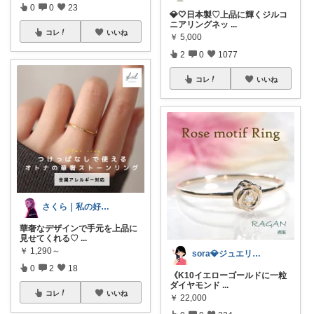
0
0
23
💎🤍日本製♡上品に輝くジルコ
ニアリングネッ
...
コレ
いいね
￥
5,000
2
0
1077
コレ
いいね
さくら｜私の好きなモノ.コト.ヒト
華奢なデザインで手元を上品に
見せてくれる♡
...
￥
1,290～
sora💎ジュエリールーム
0
2
18
《K10イエローゴールドに一粒
ダイヤモンド
...
コレ
いいね
￥
22,000