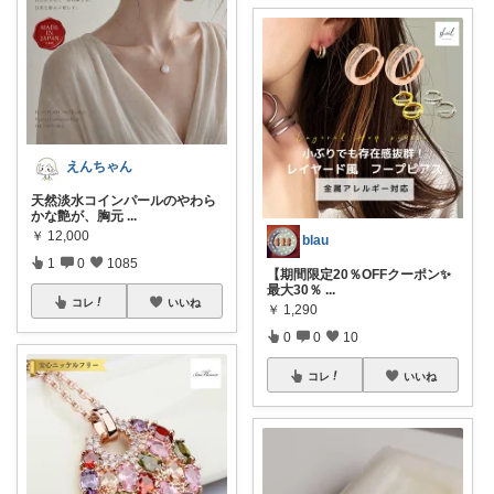
えんちゃん
天然淡水コインパールのやわら
かな艶が、胸元
...
￥
12,000
blau
1
0
1085
【期間限定20％OFFクーポン✨
最大30％
...
コレ
いいね
￥
1,290
0
0
10
コレ
いいね