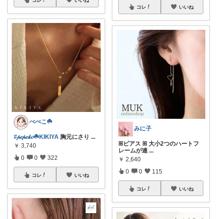
コレ
いいね
ぺぺこ☘️
みに子
#𝓅𝑒𝓅𝑒𝓀𝑜☘️KIKIYA
胸元にさり
...
ꕤピアス ꕤ 大小2つのハートフ
￥
3,740
レームが連
...
0
0
322
￥
2,640
0
0
115
コレ
いいね
コレ
いいね