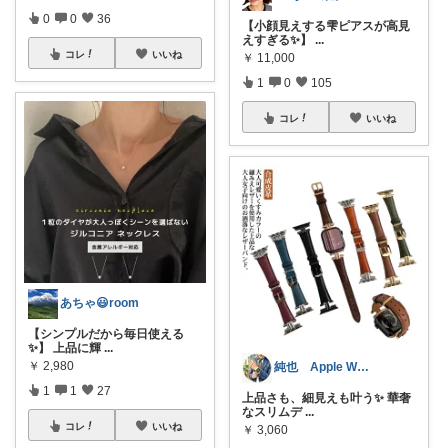
0
0
36
【小顔見えする雫ピアスが高見
えすぎる✨】
...
コレ
いいね
￥
11,000
1
0
105
コレ
いいね
あちゃ😃room
【シンプルだから毎日使える
✨】 上品に輝
...
￥
2,980
純也 Apple Watch関連紹介
1
1
27
上品さも、細見えも叶う✨ 華奢
なスリムデ
...
コレ
いいね
￥
3,060