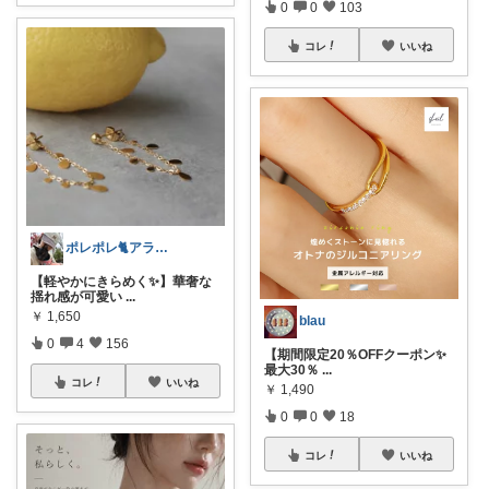
0
0
103
コレ
いいね
ポレポレ🐈アラフィフの可愛い図鑑
【軽やかにきらめく✨】華奢な
揺れ感が可愛い
...
￥
1,650
blau
0
4
156
【期間限定20％OFFクーポン✨
最大30％
...
コレ
いいね
￥
1,490
0
0
18
コレ
いいね