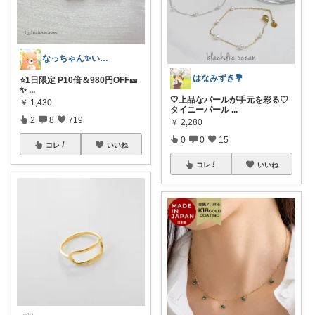
なっちゃん✨いつもありがとう😊✨
はなみずき💐
⭐️1日限定 P10倍＆980円OFF🎫
✨
...
🤍上品なパールが手元を彩る♡
￥
1,430
タイニーパール
...
2
8
719
￥
2,280
0
0
15
コレ
いいね
コレ
いいね