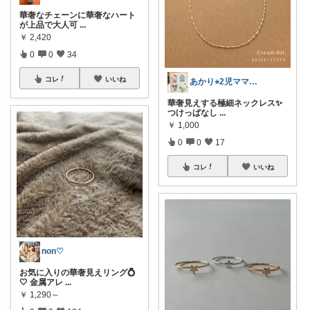
華奢なチェーンに華奢なハート
が上品で大人可
...
￥
2,420
0
0
34
コレ
いいね
あかり⭐︎2児ママroom
華奢見えする極細ネックレス✨
つけっぱなし
...
￥
1,000
0
0
17
コレ
いいね
non♡
お気に入りの華奢見えリング💍
🤍 金属アレ
...
￥
1,290～