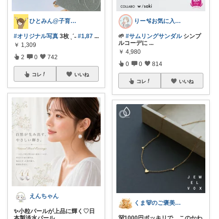
ひとみん@子育てと可愛いもの好き⚮̈
りー🫧お気に入りのある暮らし🧺
#オリジナル写真
3枚 ˎˊ˗
#1,87
...
🌱
#サムリングサンダル
シンプ
ルコーデに
...
￥
1,309
￥
4,980
2
0
742
0
0
814
コレ
いいね
コレ
いいね
えんちゃん
くま🐻のご褒美ROOM🍯
✨小粒パールが上品に輝く♡日
本製淡水パール
...
🐻1000円ポッキリで、このかわ