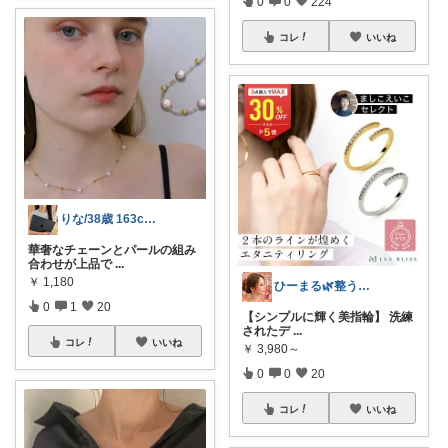
0
0
224
コレ
いいね
りな/38歳 163cm 骨格ストレート
華奢なチェーンとパールの組み
合わせが上品で
...
￥
1,180
ひーまる🌿整う暮らしと成分美容
0
1
20
【シンプルに輝く美指輪】 洗練
されたデ
...
コレ
いいね
￥
3,980～
0
0
20
コレ
いいね