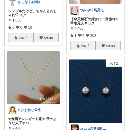
もこな｜4姉妹ママ×子供のも×家事ラク
つみ🌙🤍高見えアクセ&ファッション
シンプルだけど、ちゃんとおし
ゃれ♡ スク
...
【💎天然石の輝きに一目惚れ✨
￥
1,650
華奢見えネック
...
0
0
16
￥
4,400
1
2
308
コレ
いいね
コレ
いいね
✨ひまわり🌻生活雑貨・純喫茶✨
✨金属アレルギー対応✨ 雫のよ
うな人工オパ
...
￥
2,480
osayuの素肌ROOM