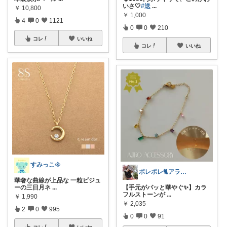
いさ🤍
#送
...
￥
10,800
￥
1,000
4
0
1121
0
0
210
コレ
いいね
コレ
いいね
すみっこ𖧷
ポレポレ🐈アラフィフの可愛い図鑑
華奢な曲線が上品な 一粒ビジュ
ーの三日月ネ
...
【手元がパッと華やぐ✨】カラ
フルストーンが
...
￥
1,990
￥
2,035
2
0
995
0
0
91
コレ
いいね