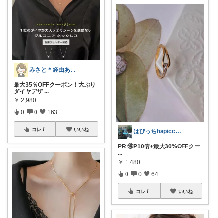
みさと＊経由ありがとうございます🧡
最大35％OFFクーポン！大ぶり
ダイヤデザ
...
￥
2,980
0
0
163
コレ
いいね
はぴっちhapicchi💎🏃感謝💐
PR 🉐️P10倍+最大30%OFFクー
...
￥
1,480
0
0
64
コレ
いいね