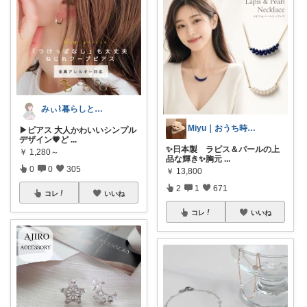
みぃ⌇暮らしと育児のおすすめアイテム💐
Miyu｜おうち時間の小さな幸せ🌸
▶ピアス 大人かわいいシンプル
デザイン💗ど
...
✨日本製 ラピス＆パールの上
￥
1,280～
品な輝き✨胸元
...
0
0
305
￥
13,800
2
1
671
コレ
いいね
コレ
いいね