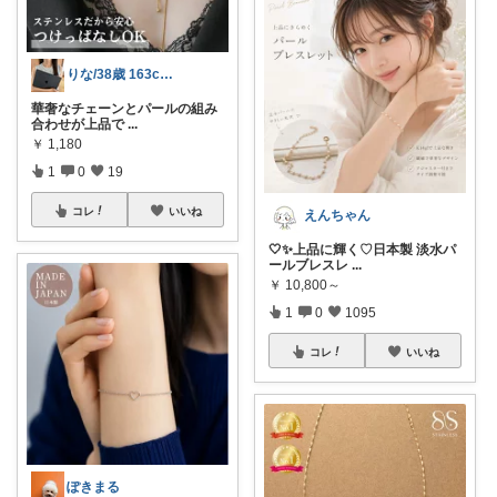
りな/38歳 163cm 骨格ストレート
華奢なチェーンとパールの組み
合わせが上品で
...
￥
1,180
1
0
19
コレ
いいね
えんちゃん
🤍✨上品に輝く♡日本製 淡水パ
ールブレスレ
...
￥
10,800～
1
0
1095
コレ
いいね
ぽきまる