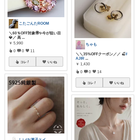
こたごんたROOM
＼60％OFF対象🉐✨今が狙い目
💎／ 高
...
￥
5,990
ちゃも
0
0
11
＼＼35%OFFクーポン／／ 🍒
#
AJIR
...
コレ
いいね
￥
1,430
0
0
14
コレ
いいね
しい|お菓子とインテリア好きな30代ママ