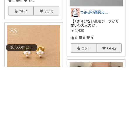
0
0
134
コレ
いいね
つみ🌙🤍高見えアクセ&ファッション
【⭐さりげない星モチーフが可
愛い✨大人のピ
...
￥
1,430
0
0
9
10,000
件
以上
コレ
いいね
🐥niniko_room
金属アレルギー対応＆つけっぱ
なしOKでデイ
...
￥
1,490
0
0
9
コレ
いいね
blau
【今だけ33％OFFクーポン✨】