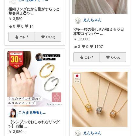
極細リングだから指がすらっと
華奢見え💍✨
...
￥
3,580
えんちゃん
0
0
14
🤍✨一粒の美しさが映える♡日
本製コインパー
...
コレ
いいね
￥
12,000
3
0
1107
コレ
いいね
ころまる🐕🐈もふもふ愛好家💓
【シンプルでおしゃれなリング
✨】 指輪
...
￥
3,980～
えんちゃん