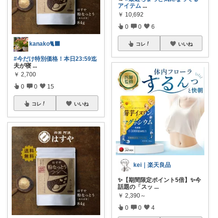
アイテム
...
￥
10,692
0
0
6
kanako🐈‍⬛
コレ
いいね
#今だけ特別価格！本日23:59迄
夫が寝
...
￥
2,700
0
0
15
コレ
いいね
kei｜楽天良品
✨【期間限定ポイント5倍】✨今
話題の「スッ
...
￥
2,390～
0
0
4