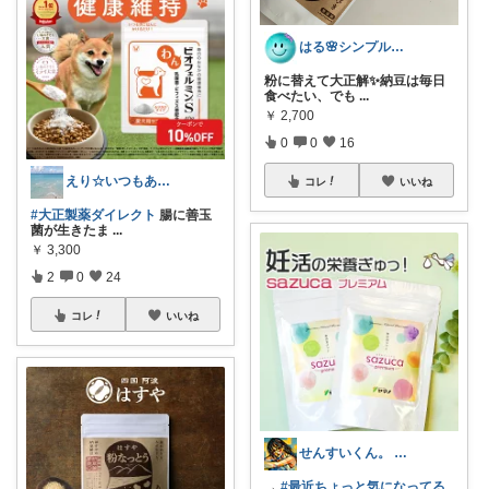
はる🌸シンプル＆便利な暮らし
粉に替えて大正解✨納豆は毎日
食べたい、でも
...
￥
2,700
0
0
16
えり☆いつもありがとうございます
コレ
いいね
#大正製薬ダイレクト
腸に善玉
菌が生きたま
...
￥
3,300
2
0
24
コレ
いいね
せんすいくん。 ＼情報の海へダイブ／
→
#最近ちょっと気になってる