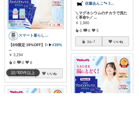
佐藤あんこ🐾 30代OLの暮らし
＼マグネシウムのチカラで洗た
く革命✨／
...
￥
1,980
0
0
5
スマート暮らしラボ
コレ
いいね
【8/9限定 39%OFF】▷▶︎
#39%
...
￥
3,294
0
0
6
10,000
件
以上
コレ
いいね
Tod_雑貨店
**ヤクルトの乳酸菌とビフィズ
ス菌を同時に
...
￥
3,294