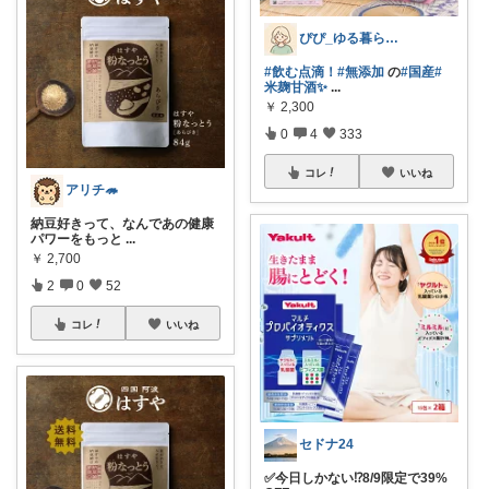
ぴぴ_ゆる暮らし🌿
#飲む点滴！
#無添加
の
#国産
#
米麹甘酒✨
...
￥
2,300
0
4
333
コレ
いいね
アリチ🦔
納豆好きって、なんであの健康
パワーをもっと
...
￥
2,700
2
0
52
コレ
いいね
セドナ24
✅今日しかない⁉️8/9限定で39%