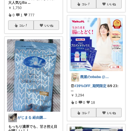
大人気なBa
...
コレ
いいね
￥
1,750
0
1
777
コレ
いいね
廃屋のobaba @ 感謝🙏ほぼ朝コレ
⏰
#39%OFF_期間限定
8/9 23:
...
￥
3,294
0
0
18
コレ
いいね
がじまる 経由購入感謝です！！
もっちり濃厚でも、甘さ控え目
が嬉しい！！
...