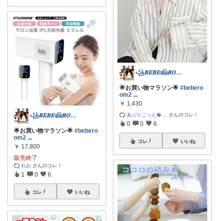
꧁𝑩𝑬𝑩𝑬𓊝𝑹𝑶𝑶𝑴꧂
🌟お買い物マラソン🌟
#bebero
om2
...
￥
1,430
あぷりこっと
...
さんのコレ！
꧁𝑩𝑬𝑩𝑬𓊝𝑹𝑶𝑶𝑴꧂
0
0
6
🌟お買い物マラソン🌟
#bebero
om2
...
コレ
いいね
￥
17,800
販売終了
れお
さんのコレ！
1
0
6
コレ
いいね