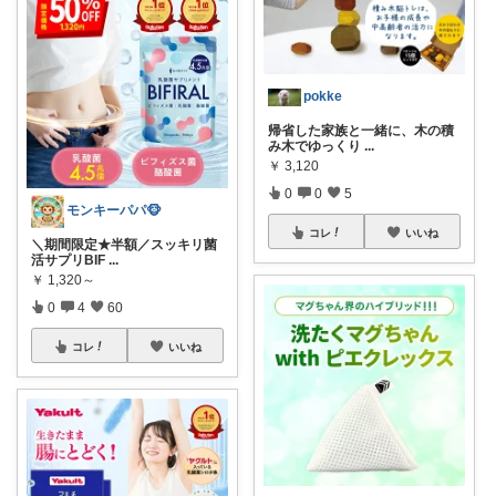
pokke
帰省した家族と一緒に、木の積
み木でゆっくり
...
￥
3,120
0
0
5
モンキーパパ🐵
コレ
いいね
＼期間限定★半額／スッキリ菌
活サプリBIF
...
￥
1,320～
0
4
60
コレ
いいね