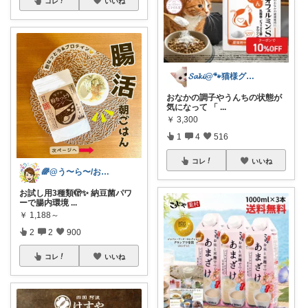
コレ
いいね
𝓢𝓪𝓴𝓲@🐾猫様グッズ紹介🐾
おなかの調子やうんちの状態が
気になって 「
...
￥
3,300
1
4
516
コレ
いいね
🌈@う〜ら〜/お得✨美味しい✨素敵✨
お試し用3種類🫣✨ 納豆菌パワ
ーで腸内環境
...
￥
1,188～
2
2
900
コレ
いいね