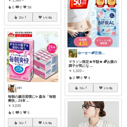
￥
1,580～
0
0
56
コレ
いいね
ゆーせー🌈圧倒的便利な暮らし
マラソン限定★半額★ 🌈お腹の
調子が気にな
...
￥
1,320～
0
0
4
riri
コレ
いいね
毎朝の腸活習慣に✨ 森永「毎朝
爽快」24本
...
￥
3,030
0
0
5
コレ
いいね