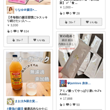
茶】 ✅「食
...
￥
1,000～
りなゆ＠腸活×美容×健康
0
0
28
【🥛毎朝の腸活習慣に✨スッキ
リ続けたい人へ
...
コレ
いいね
￥
3,030
0
0
634
コレ
いいね
💎jamlove 身体に優しく
アミノ酸ってやっぱり凄い✨J’s
Amin
...
￥
17,888
まお太☕築古賃貸住まい元紅茶専門店のひと
0
0
50
#最強の腸活
健康志向なかたに