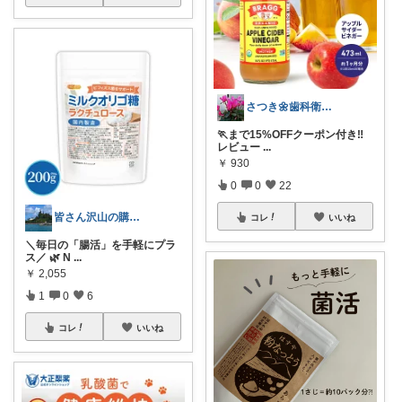
さつき🌼歯科衛生士🌈経由購入🙇
🏃まで15%OFFクーポン付き‼️
レビュー
...
￥
930
0
0
22
皆さん沢山の購入ありがとうございます😊
コレ
いいね
＼毎日の「腸活」を手軽にプラ
ス／ 🌿 N
...
￥
2,055
1
0
6
コレ
いいね