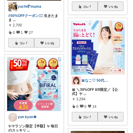
yuchi🥐mama
コレ
いいね
#50%OFFクーポン❤️‍🔥
生きたま
ま
...
￥
2,700
0
1
27
コレ
いいね
🎀なこ♡︎ 50代主婦の"買って正解"
🎀 ＼39%OFF 8/9限定／【公
式】ヤ
...
￥
3,294
0
0
14
yun kyon🍀
コレ
いいね
✨マラソン限定【半額】✨ 毎日
のスッキリ
...