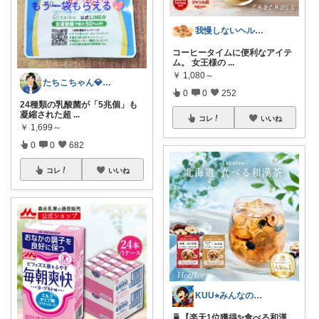
我慢しないヘルシー生活｜時短×健康ごはん
コーヒータイムに便利なアイテ
ム。 女王様の
...
￥
1,080～
たちこちゃん💎🐢 月始めはオリ写中心
0
0
252
24種類の乳酸菌が「5兆個」も
凝縮された超
...
コレ
いいね
￥
1,699～
0
0
682
コレ
いいね
KUU⭐︎みんなの部屋
🍵【楽天1位獲得✨食べる和漢