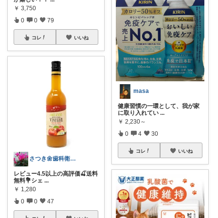
￥
3,750
0
0
79
コレ
いいね
masa
健康習慣の一環として、我が家
に取り入れてい
...
￥
2,230～
0
4
30
コレ
いいね
さつき🌼歯科衛生士🌈経由購入🙇
レビュー4.5以上の高評価🍒送料
無料💐シェ
...
￥
1,280
0
0
47