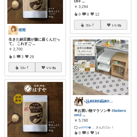
OFF
...
￥
3,294
0
0
12
コレ
いいね
桜雨
生きた納豆菌が腸に届くんだっ
て。 これすご
...
￥
2,700
0
3
29
コレ
いいね
꧁𝑩𝑬𝑩𝑬𓊝𝑹𝑶𝑶𝑴꧂
🌟お買い物マラソン🌟
#bebero
om2
...
￥
5,780
yo🐶🐶
...
さんのコレ！
0
0
14