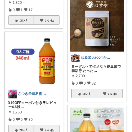
￥
1,320～
0
1
17
コレ
いいね
ねる楽天room✨お買い物マラソンや✨
ヨーグルトでダメなら納豆菌で
腸活👌 たった
...
￥
2,700
0
0
32
さつき🌼歯科衛生士🌈経由購入🙇
コレ
いいね
¥10OFFクーポン付き💐レビュ
ー4.6以
...
￥
1,750
0
0
30
コレ
いいね