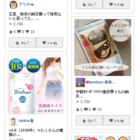
アリチ🦔
コレ
いいね
正直、粉末の納豆菌って味気な
いと思ってた。
...
￥
2,700
0
0
16
コレ
いいね
💎jamlove 身体に優しく
半額❣️ｸｰﾎﾟﾝﾏﾗｿﾝ激安🉐うちの納
豆
...
￥
2,700
0
0
70
tanton🪴
コレ
いいね
⭐4.8（1038件） ✨たくさんの種
類の
...