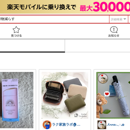
詳細検索
見つける
ラク家族ラボ🏠️30代子育てパパルーム
𝓐𝓷𝓷𝓮𓂃◌𓈒𓐍