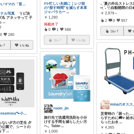
#✨忙しい夫婦に｜レジ前
˗ˏˋ夏の外出ストレス
かいママの「育ちラボ」
の“探す時間”を減らす本革
⑅ˎˊ˗ ⿻自動開閉の日
ジャバラカー
...
￥
2,979～
ジナル写真
リピ決
￥
1,280
💪 アネッサって 子
2
0
957
も
...
掲載終了
8
0
1
588
コレ
0
280
コレ
いいね
レ
いいね
room_jin
mosamosa🐾小さめバッグの日々✨
災害時の「困った…
旅行先で洗濯用洗剤を小分
らすために🚚✨ 給
けする手間を減らしたい方
らったお水
...
湿らない夕方の芝生 夕
へ。Tabin
...
の公園で、シートの
￥
4,365
を下
...
￥
1,000