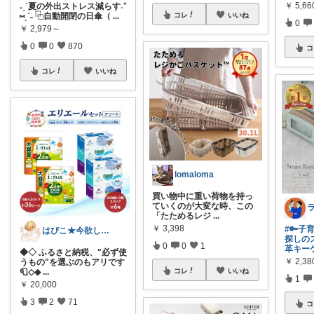
￥
5,6
˗ˏˋ夏の外出ストレス減らす˖⁺
コレ
いいね
⑅ˎˊ˗ ⿻自動開閉の日傘（
...
0
￥
2,979～
0
0
870
コ
コレ
いいね
lomaloma
買い物中に重い荷物を持っ
ていくのが大変な時、この
「たためるレジ
...
￥
3,398
#🔑
はぴこ★今欲しい厳選アイテム
探しの
0
0
1
革キー
◆◇ ふるさと納税、"必ず使
￥
2,3
うもの"を選ぶのもアリです
コレ
いいね
🧻◇◆
...
1
￥
20,000
3
2
71
コ