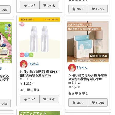
コレ
いいね
コレ
いいね
いいね
Tちゃん
Tちゃん
mosamosa🐾小さめバッグの日々✨
▷ 使い捨て哺乳瓶 帰省時や
旅行の荷物を減らすite
▷ 使い捨てミルク袋 帰省時
を忘れる
m！！
...
や旅行の荷物を減らすite
たい昼下
m！！
...
￥
1,230～
￥
1,200
0
0
4
0
0
3
コレ
いいね
コレ
いいね
いいね