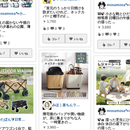
「首元のうっかり日焼けを
防ぎたいけれど、ネックカ
mosamosa🐾小さめバッグの日々✨
🎒🍃 小さな鞄とひ
バーと帽子の2
...
特等席 日曜日の午
￥
1,760
の湿った
...
️冷えの届かない午後の
秋の夕暮れの公園、薄
￥
3,680
0
0
3
ト
...
0
0
2
40～
コレ
いいね
1
2
コレ
レ
いいね
みほ｜楽ちんライフ研究中
帰宅後のバッグや買い物袋
が、床に集まりがちな人
ゆたぽん🔰日常のあったらいいな👍
🍃🧺 湿った芝生に
へ。 一時置きの
...
余白 休日の昼下が
￥
3,960～
の湿った
...
ドアワゴン1台で、駐