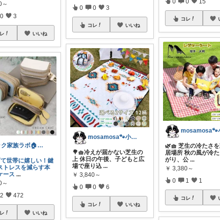
0
0
15
60～
0
0
3
0
3
コレ
コレ
いいね
レ
いいね
mosamosa🐾小さめバッグの日々✨
ラク家族ラボ🏠️30代子育てパパルーム
🌿🧺 芝生の冷たさ
🌳🧺冷えが届かない芝生の
居場所 秋の風が冷
上 休日の午後、子どもと広
がり、公
...
子育て世帯に嬉しい！鍵
場で座り込
...
ストレスを減らす本
￥
3,380～
ケース
...
￥
3,840～
0
1
1
80～
0
0
6
2
472
コレ
コレ
いいね
レ
いいね