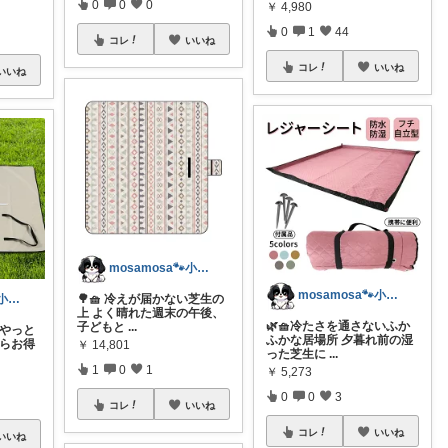
0
0
0
￥
4,980
0
1
44
コレ
いいね
コレ
いいね
いいね
mosamosa🐾小さめバッグの日々✨
mosamosa🐾小さめバッグの日々✨
🌳🧺 冷えが届かない芝生の
mosamosa🐾小さめバッグの日々✨
上 よく晴れた週末の午後、
🌿🧺冷たさを通さないふか
子どもと
...
冷やっと
ふかな居場所 夕暮れ前の湿
ならお得
￥
14,801
った芝生に
...
1
0
1
￥
5,273
0
0
3
コレ
いいね
コレ
いいね
いいね