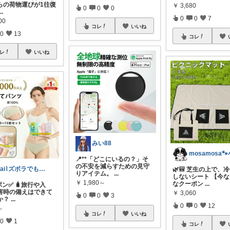
らの荷物運びが1往復
￥
3,680
0
0
0
...
0
0
7
00
コレ
いいね
0
13
コレ
レ
いいね
みい88
📍**「どこにいるの？」そ
の不安を減らすための見守
Mai⌇ズボラでも快適に暮らしたい
🌿🎒 芝生の上で、
りアイテム。
...
しないシート 【今
￥
1,980～
なクーポン
...
ン✅ 🧳旅行や入
害時の備えはできて
￥
3,060
0
0
3
か？
...
0
0
12
～
コレ
いいね
0
1
コレ