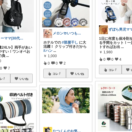
メロン🍈いつも感謝様✨️
さーママ|30代小2女児ママ🎀
1日に何度も保冷剤
ホテルでの
#部屋干し
に大
る手間をカット！一
活躍！ クリップ付きだから
トすればお出
...
量24L✨】両手があい
#ハン
...
やすい！ワンオペお
￥
1,980
の負
...
￥
1,000
0
0
4
0
0
0
2
0
7
コレ
コレ
いいね
レ
いいね
なつくんのお気に♥