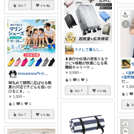
コレ
いいね
ラクして暮らしたい部
🧳旅行や出張の荷造りをラ
クに✨移動が快適になる高
機能キャリーケ
...
￥
8,990～
→
#送
mosamosa🐾小さめバッグの日々✨
#送料
0
0
3
だ
...
🎒丸めて隙間に忍ばせる靴
￥
3,30
夏の川辺で子どもを追いか
コレ
いいね
けるとき。
...
1
￥
1,000～
1
0
3
コ
コレ
いいね