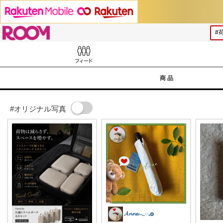
ROOM
Feed
商品
#オリジナル写真
𝓐𝓷𝓷𝓮𓂃◌𓈒𓐍