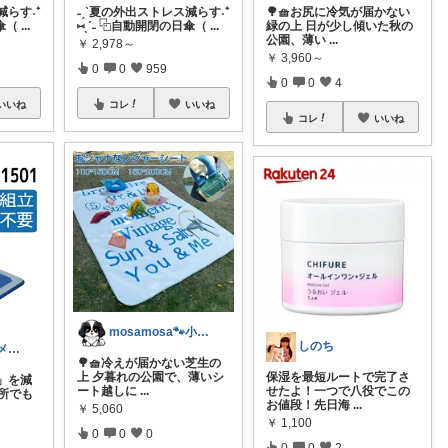
減らす˖⁺
˗ˏˋ夏の外出ストレス減らす˖⁺
🌳🧺お尻に冷気が届かない
傘（
...
⑅ˎˊ˗ ⿻自動開閉の日傘（
...
緑の上 日が少し傾いた秋の
公園、薄い
...
￥
2,978～
￥
3,960～
0
0
959
0
0
4
いいね
コレ
いいね
コレ
いいね
mosamosa🐾小さめバッグの日々✨
しのち
minaのオススメ紹介します♡
🌳🧺冷えが届かない芝生の
上 夕暮れの公園で、薄いシ
保湿を最短ルートで完了さ
」を減
ート越しに
...
せたよ！一つで八役でこの
水所でも
お値段！先日海
...
￥
5,060
￥
1,100
0
0
0
0
0
2