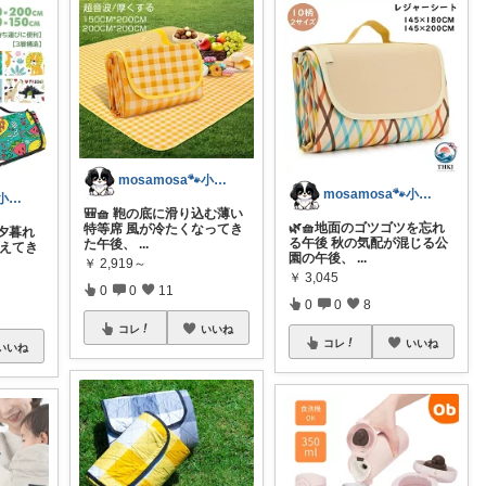
mosamosa🐾小さめバッグの日々✨
mosamosa🐾小さめバッグの日々✨
mosamosa🐾小さめバッグの日々✨
🎒🧺 鞄の底に滑り込む薄い
🌿🧺地面のゴツゴツを忘れ
特等席 風が冷たくなってき
い夕暮れ
る午後 秋の気配が混じる公
た午後、
...
冷えてき
園の午後、
...
￥
2,919～
￥
3,045
0
0
11
0
0
8
コレ
いいね
コレ
いいね
いいね