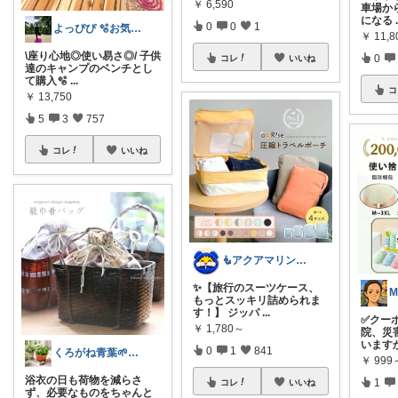
￥
6,590
車場か
になる
0
0
1
よっぴぴ 🫧お気に入りに囲まれた暮らし
￥
11,8
\座り心地◎使い易さ◎/ 子供
0
コレ
いいね
達のキャンプのベンチとし
て購入🫧
...
コ
￥
13,750
5
3
757
コレ
いいね
🧜アクアマリン⚡️暮らしに笑顔をプラス
✨【旅行のスーツケース、
もっとスッキリ詰められま
す！】 ジッパ
...
✅クーポ
￥
1,780～
院、災
います
0
1
841
くろがね青葉🌱50代の暮らしと手仕事
￥
999
浴衣の日も荷物を減らさ
1
コレ
いいね
ず、必要なものをちゃんと