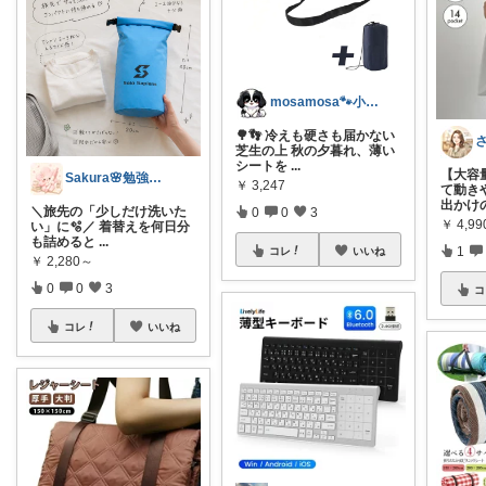
mosamosa🐾小さめバッグの日々✨
🌳👣 冷えも硬さも届かない
芝生の上 秋の夕暮れ、薄い
シートを
...
【大容
Sakura🌸勉強と暮らし愛用品
￥
3,247
て動き
出かけ
＼旅先の「少しだけ洗いた
0
0
3
￥
4,99
い」に🫧／ 着替えを何日分
も詰めると
...
1
コレ
いいね
￥
2,280～
0
0
3
コ
コレ
いいね