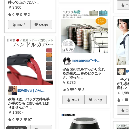
持って出かけたい
...
コ
￥
3,300
0
0
2
コレ
いいね
mosamosa🐾小さめバッグの日々✨
🌿🧺 湿り気をすっかり忘れ
g
る芝生の上 春のピクニッ
ク、湿った
...
「子ど
￥
8,736
がちぎ
疲れマ
0
0
3
鍼灸師yu｜がんばりすぎない整え習慣
￥
1,98
🌿帰り道、バッグの持ち手
1
コレ
いいね
が手のひらに食い込む日あ
りませんか？
...
コ
￥
1,390～
0
2
97