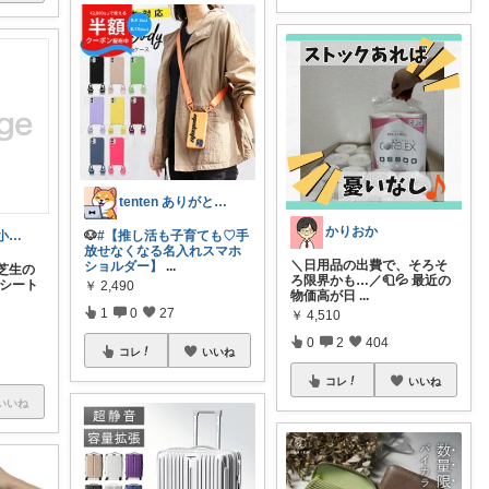
tenten ありがとうございます。😃
かりおか
🐶
#【推し活も子育ても♡手
mosamosa🐾小さめバッグの日々✨
放せなくなる名入れスマホ
＼日用品の出費で、そろそ
ショルダー】
...
い芝生の
ろ限界かも…／🧻💦 最近の
いシート
￥
2,490
物価高が日
...
1
0
27
￥
4,510
0
2
404
コレ
いいね
コレ
いいね
いいね