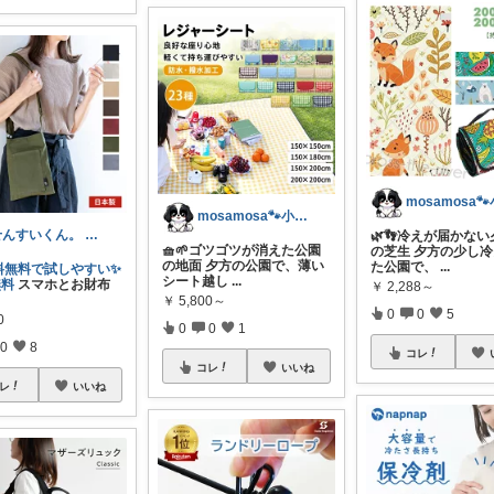
mosamosa🐾小さめバッグの日々✨
せんすいくん。 ＼情報の海へダイブ／
🌿👣冷えが届かな
🧺🌱ゴツゴツが消えた公園
の芝生 夕方の少し
の地面 夕方の公園で、薄い
た公園で、
...
料無料で試しやすい✨
シート越し
...
無料
スマホとお財布
￥
2,288～
￥
5,800～
0
0
5
0
0
0
1
0
8
コレ
コレ
いいね
レ
いいね