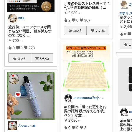
˗ˏˋ夏の外出ストレス減らす˖⁺
⑅ˎˊ˗ ⿻自動開閉の日傘（
...
￥
2,980～
#オリ
定グッズ
mrk
2
0
967
どもに
￥
2,44
旅行前、スーツケースが閉
コレ
いいね
まらない問題。 服を減らす
0
のではなく
...
￥
700～
コ
0
0
228
コレ
いいね
mosamosa🐾小さめバッグの日々✨
🌿公園の、湿った芝生とお
尻の距離 秋の冷える午後、
ベンチが空
...
￥
2,080～
🌿🧺
暮れ時
𝓐𝓷𝓷𝓮𓂃◌𓈒𓐍
0
0
3
上に腰