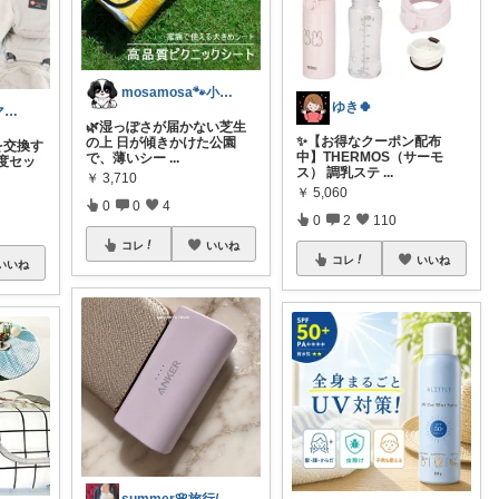
mosamosa🐾小さめバッグの日々✨
ゆき🍀
ずぼら男児ママの時短便利グッズROOM
🌿湿っぽさが届かない芝生
✨【お得なクーポン配布
の上 日が傾きかけた公園
を交換す
中】THERMOS（サーモ
で、薄いシー
...
度セッ
ス） 調乳ステ
...
￥
3,710
￥
5,060
0
0
4
0
2
110
コレ
いいね
コレ
いいね
いいね