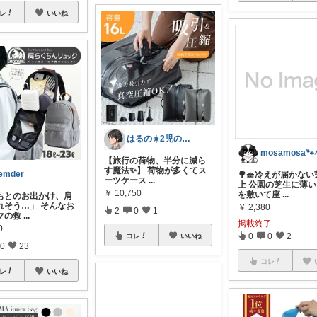
レ
いいね
はるの☀️2児のママ𓂃◌𓈒𓐍
【旅行の荷物、半分に減ら
す魔法✨】 荷物が多くてス
emder
🌳🧺冷えが届かな
ーツケース
...
上 公園の芝生に薄
￥
10,750
を敷いて座
...
もとのお出かけ、肩
れそう…」 そんなお
￥
2,380
2
0
1
マの救
...
掲載終了
0
0
0
2
コレ
いいね
0
23
コレ
レ
いいね