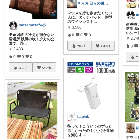
そらお 日々の役立った情報公開ー
マウスを持ち歩きたくない
人に。タッチパッド一体型
のワイヤレスキ
...
🌿🛋
mosamosa🐾小さめバッグの日々✨
￥
3,580
芝生 
いシー
🌳🧺 地面の冷えが届かない
0
0
3
￥
2,7
居場所 秋風の吹く夕方の公
園で、湿
...
0
コレ
いいね
￥
2,483
0
0
0
コ
コレ
いいね
Lapink
待って！こういうのずっと
欲しかったの！(>_<)今荷物
を減らす
...
アウト