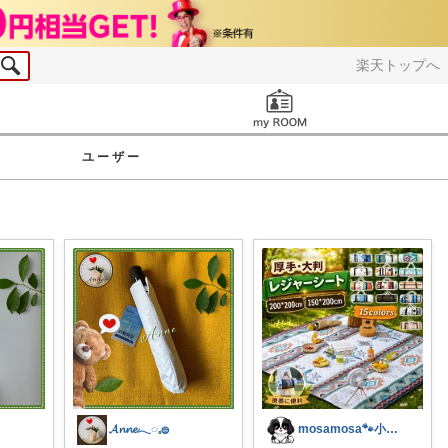
楽天トップへ
お知らせ
ユーザー
𝓐𝓷𝓷𝓮𓂃◌𓈒𓐍
mosamosa🐾小さめバッグの日々✨