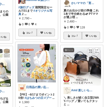
summer🌸旅行/ベビー/ふるさと
かいママの「育ちラボ」
mosamosa🐾小さめバッグの日々✨
#旅行グッズ
期間限定セー
夏のお出かけ前の準備 これ
ル7/31まで
#オリジナル写
だまりの
1本で半分終わる🌿 PTママ
真
2
...
後、公園
が選ぶ理
...
￥
2,790～
￥
2,480～
0
0
4
0
0
128
コレ
いいね
コレ
いいね
いいね
日用品の買い忘れ防止リスト
Ami/ 楽しいもの美味しいもの
mosamosa🐾小さめバッグの日々✨
【PR】~8/17までポイント2
＼ 美しさが続く自立型2WA
0倍!
#はちみつの日
#プー
...
ひろげる
Yバッグ ／ ​置いてもクタッ
り、公園
￥
1,980
と
...