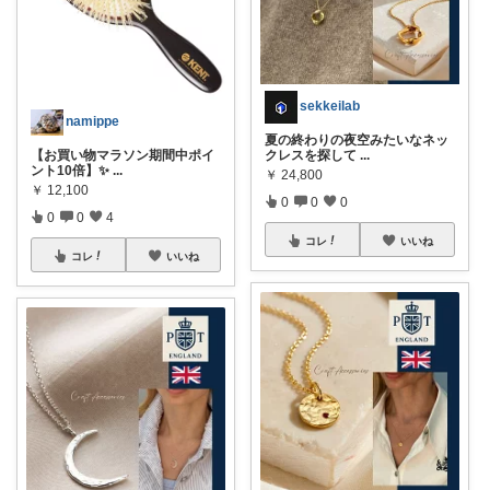
sekkeilab
namippe
夏の終わりの夜空みたいなネッ
【お買い物マラソン期間中ポイ
クレスを探して
...
ント10倍】✨
...
￥
24,800
￥
12,100
0
0
0
0
0
4
コレ
いいね
コレ
いいね