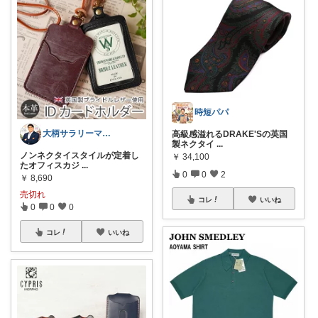
時短パパ
大柄サラリーマンの装い部屋
高級感溢れるDRAKE'Sの英国
製ネクタイ
...
ノンネクタイスタイルが定着し
￥
34,100
たオフィスカジ
...
0
0
2
￥
8,690
売切れ
コレ
いいね
0
0
0
コレ
いいね