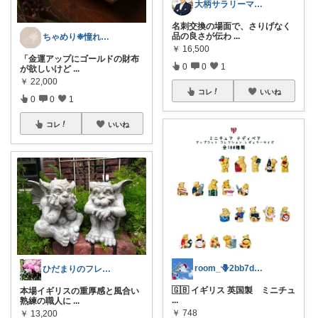
大柄サラリーマンの装い部屋
名刺交換の場面で、さりげなく
品の良さが伝わ
...
ちゃめり❉憧れの淡色・北欧インテリア
￥
16,500
​「金運アップにゴールドの財布
0
0
1
が欲しいけど
...
￥
22,000
コレ
いいね
0
0
1
コレ
いいね
room_🪻2bb7d8bc05
ひだまりのフレンチ🩷ガーデン
🇬🇧 イギリス 英国製 ミニチュ
本場イギリスの重厚感と風合い
...
熟練の職人に
...
￥
748
￥
13,200