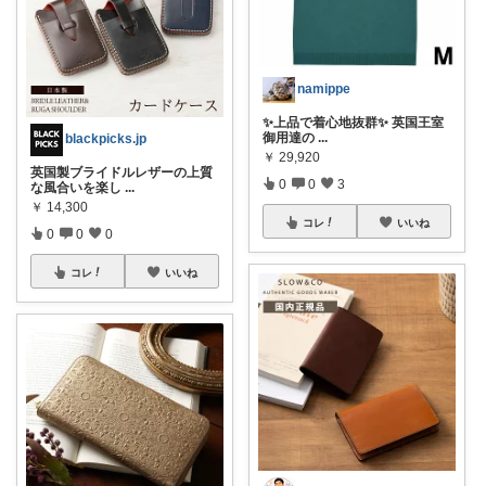
namippe
✨上品で着心地抜群✨ 英国王室
御用達の
...
blackpicks.jp
￥
29,920
英国製ブライドルレザーの上質
0
0
3
な風合いを楽し
...
￥
14,300
コレ
いいね
0
0
0
コレ
いいね