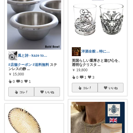
洋酒全般→特にシングルモルト好き
風と詩 - kaze to uta -
英国らしい重厚さと遊び心を、
#店舗クーポン
#送料無料
ステ
透明なクリスタ
...
ンレスの静
...
￥
19,800
￥
15,000
0
1
3
0
0
1
コレ
いいね
コレ
いいね