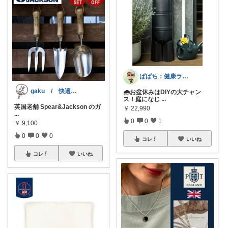
ぱぱち：健康ランニングのアイテムを紹介
gaku / 快適な夏暮らし
🌧️お盆休みはDIYの大チャン
ス！庭になじ
...
英国老舗 Spear&Jackson のガ
￥
22,990
...
0
0
1
￥
9,100
0
0
0
コレ
いいね
コレ
いいね