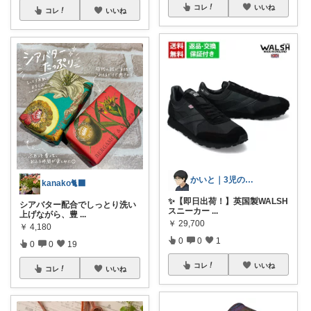
コレ
いいね
コレ
いいね
かいと｜3児の父・お買い得商品分析のプロ
kanako🐈‍⬛
✨【即日出荷！】英国製WALSH
シアバター配合でしっとり洗い
スニーカー
...
上げながら、豊
...
￥
29,700
￥
4,180
0
0
1
0
0
19
コレ
いいね
コレ
いいね