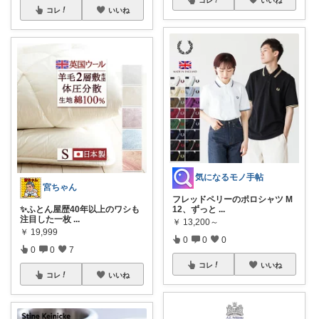
コレ
いいね
気になるモノ手帖
宮ちゃん
フレッドペリーのポロシャツ M
✨ふとん屋歴40年以上のワシも
12、ずっと
...
注目した一枚
...
￥
13,200～
￥
19,999
0
0
0
0
0
7
コレ
いいね
コレ
いいね