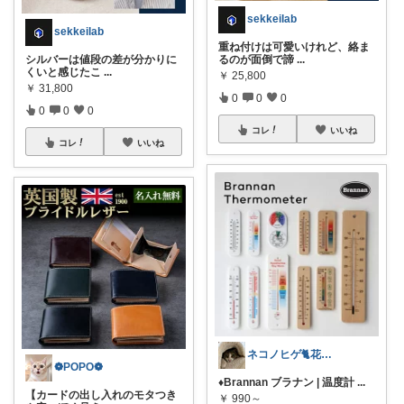
sekkeilab
sekkeilab
重ね付けは可愛いけれど、絡ま
シルバーは値段の差が分かりに
るのが面倒で諦
...
くいと感じたこ
...
￥
25,800
￥
31,800
0
0
0
0
0
0
コレ
いいね
コレ
いいね
ネコノヒゲ🐈花好きオタクの庭🪴
❁POPO❁
♦Brannan ブラナン | 温度計
...
【カードの出し入れのモタつき
￥
990～