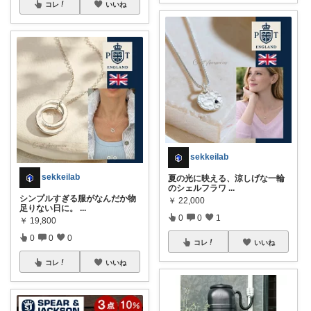
コレ
いいね
sekkeilab
sekkeilab
夏の光に映える、涼しげな一輪
のシェルフラワ
...
シンプルすぎる服がなんだか物
￥
22,000
足りない日に。
...
0
0
1
￥
19,800
0
0
0
コレ
いいね
コレ
いいね