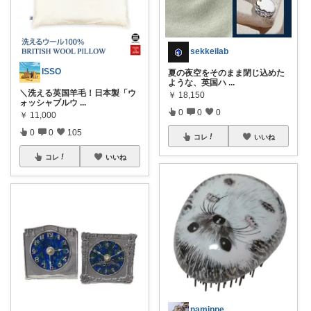
sekkeilab
ISSO
夏の夜空をそのまま閉じ込めた
ような、英国ハ
...
＼洗える英国羊毛！日本製「ウ
￥
18,150
ォッシャブルウ
...
0
0
0
￥
11,000
0
0
105
コレ
いいね
コレ
いいね
namippe