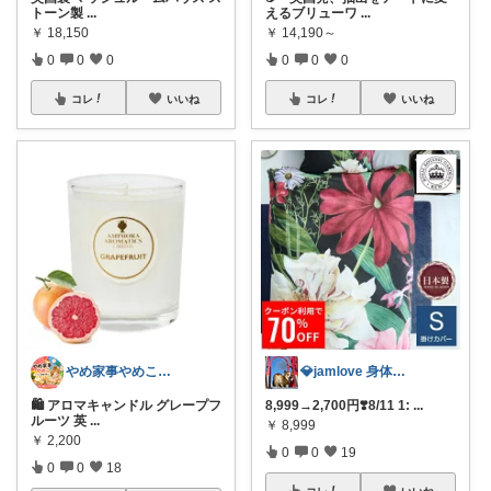
トーン製
...
えるブリューワ
...
￥
18,150
￥
14,190～
0
0
0
0
0
0
コレ
いいね
コレ
いいね
やめ家事やめこ♡一軍インテリア
💎jamlove 身体に優しく
🛍 アロマキャンドル グレープフ
8,999→2,700円❣️8/11 1:
...
ルーツ 英
...
￥
8,999
￥
2,200
0
0
19
0
0
18
コレ
いいね