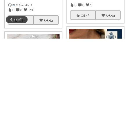
m
さんのコレ！
0
0
5
0
8
150
コレ
いいね
4,778
件
コレ
いいね
nagi | 多忙で、時々お休み
tomo* ROOM(ᵔᴥᵔ)♪
🕊️「"想い”を、さりげなく身に
つける」
...
【英国Smart Garden製♪】ココ
ナ
...
￥
27,800
￥
3,700
0
0
371
0
0
45
コレ
いいね
コレ
いいね