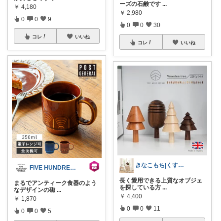
ーズの石鹸です
...
￥
4,180
￥
2,980
0
0
9
0
0
30
コレ
いいね
コレ
いいね
きなこもち|くすみカラーの部屋づくり☁️
FIVE HUNDRED WORKS.
長く愛用できる上質なオブジェ
まるでアンティーク食器のよう
を探している方
...
なデザインの磁
...
￥
4,400
￥
1,870
0
0
11
0
0
5