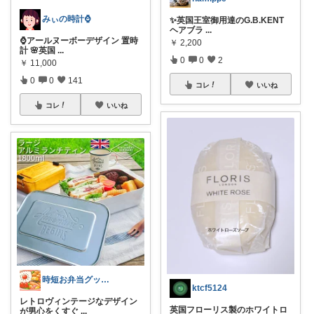
みぃの時計⌚
✨英国王室御用達のG.B.KENT
ヘアブラ
...
⌚アールヌーボーデザイン 置時
￥
2,200
計 🌸英国
...
0
0
2
￥
11,000
0
0
141
コレ
いいね
コレ
いいね
時短お弁当グッズROOⅯ
ktcf5124
レトロヴィンテージなデザイン
英国フローリス製のホワイトロ
が男心をくすぐ
...