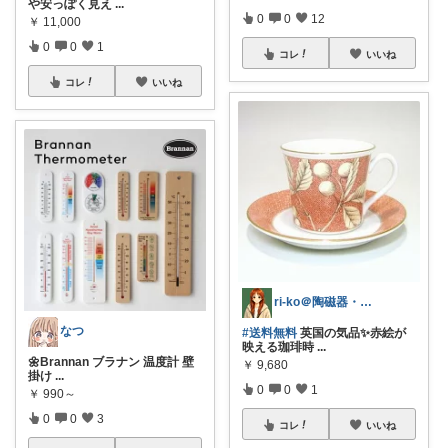
や安っぽく見え
...
0
0
12
￥
11,000
0
0
1
コレ
いいね
コレ
いいね
ri-ko＠陶磁器・インテリア雑貨好き
なつ
#送料無料
英国の気品✨赤絵が
映える珈琲時
...
🌼Brannan ブラナン 温度計 壁
￥
9,680
掛け
...
0
0
1
￥
990～
0
0
3
コレ
いいね