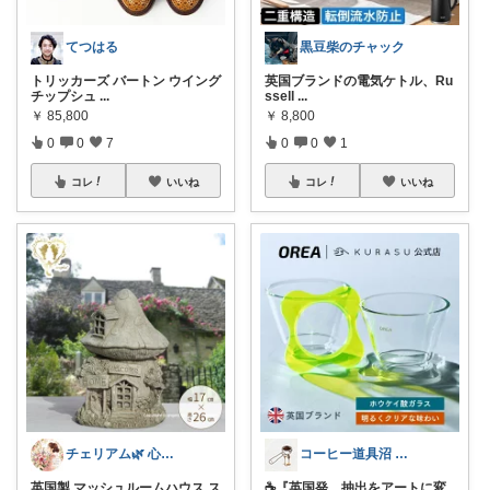
てつはる
黒豆柴のチャック
トリッカーズ バートン ウイング
英国ブランドの電気ケトル、Ru
チップシュ
...
ssell
...
￥
85,800
￥
8,800
0
0
7
0
0
1
コレ
いいね
コレ
いいね
チェリアム🌿‬ 心地よい暮らし
コーヒー道具沼 ｜ strokes
英国製 マッシュルームハウス ス
☕『英国発、抽出をアートに変