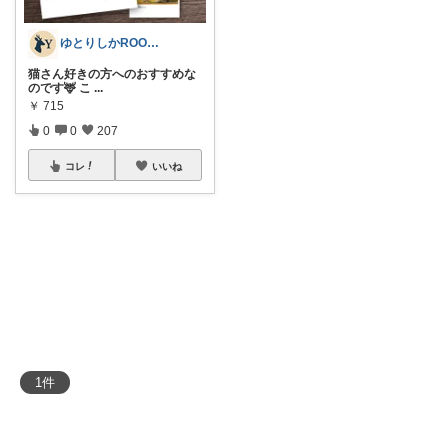
ゆとりしかROOM🦌しかちゃんセレクト
猫さん好きの方へのおすすめな
のです🦌 こ
...
￥
715
0
0
207
コレ
いいね
1
件