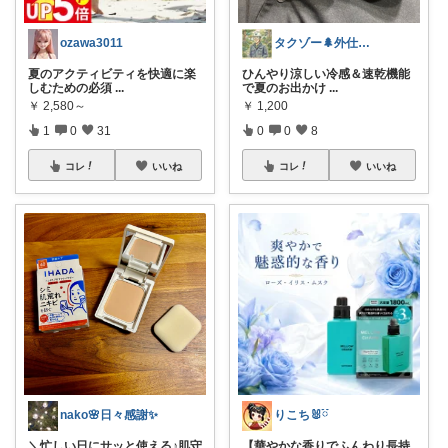
ozawa3011
タクゾー🌲外仕事を快適にしたい
夏のアクティビティを快適に楽
ひんやり涼しい冷感＆速乾機能
しむための必須
...
で夏のお出かけ
...
￥
2,580～
￥
1,200
1
0
31
0
0
8
コレ
いいね
コレ
いいね
nako🌸日々感謝✨
りこち🐰ྀི
＼忙しい日にサッと使える♪肌守
【華やかな香りでふんわり長持