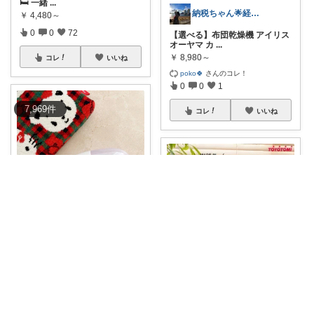
🛏️ 一緒
...
納税ちゃん🌟経由購入★
￥
4,480～
0
0
72
【選べる】布団乾燥機 アイリス
オーヤマ カ
...
￥
8,980～
コレ
いいね
poko🍀
さんのコレ！
0
0
1
7,969
件
コレ
いいね
𝘩𝑖 𓍼 姉妹ママの暮らし
夏の必需品 ⊹ キープミスト メ
イク崩
...
￥
3,700～
テストラ｜ガジェット・家電
0
4
95
✨お部屋の空気が劇的に変わ