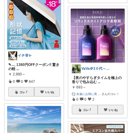
イチ🐰✨
✎𓂃 1380円OFFクーポン‼ 驚き
VaVa＠3０代～初めての都内暮らし
の軽
...
￥
2,980～
【夜のやすらぎタイムを極上の
0
0
647
香りで包み込む
...
￥
693～
コレ
いいね
永遠にお得に美
...
さんのコレ！
0
0
2
コレ
いいね