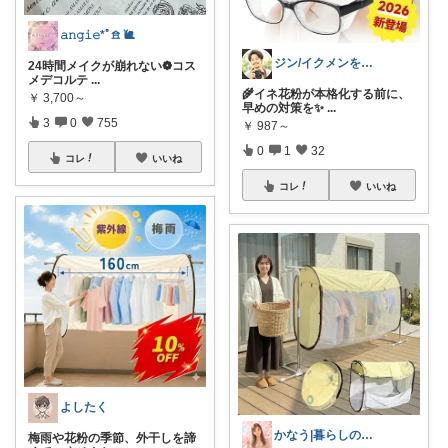
𝚊𝚗𝚐𝚒𝚎*ﾟ𖠿 🐌
ジン/イクメンを目指す！
24時間メイクが崩れない❁︎コス
メデコルテ
...
🌾イネ花粉が本格化する前に、
￥
3,700～
早めの対策を✨
...
3
0
755
￥
987～
0
1
32
コレ
いいね
コレ
いいね
よしたく
かなう|暮らしの記録🌱
梅雨や花粉の季節、外干しを諦