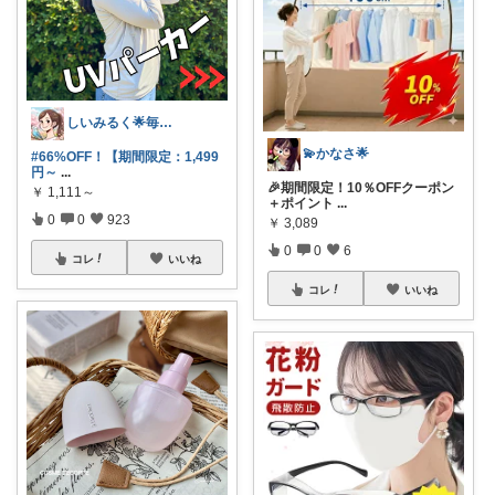
しいみるく🌟毎日全力投稿🌟
💫かなさ🌟
#66%OFF！【期間限定：1,499
円～
...
🎉期間限定！10％OFFクーポン
￥
1,111～
＋ポイント
...
0
0
923
￥
3,089
0
0
6
コレ
いいね
コレ
いいね