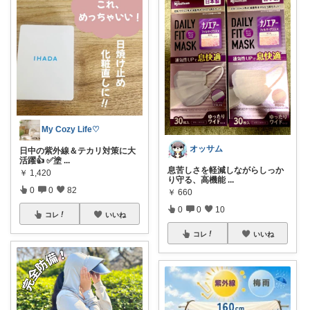
My Cozy Life♡
オッサム
日中の紫外線＆テカリ対策に大
活躍👍 ✅塗
...
息苦しさを軽減しながらしっか
￥
1,420
り守る、高機能
...
0
0
82
￥
660
0
0
10
コレ
いいね
コレ
いいね