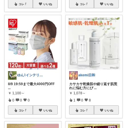
コレ
いいね
コレ
いいね
ゆん⌇インテリアと生活雑貨がメイン🧸
akemi日和
8/9 19:59まで最大4000円OFF
カサカサ乾燥肌や繰り返す肌荒
...
れに悩む方にぴ
...
￥
1,100～
￥
1,078～
0
0
0
1
0
8
コレ
いいね
コレ
いいね