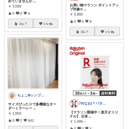
めていませんか
...
お買い物マラソン ポイントアッ
￥
3,089
プ対象✨
...
0
0
4
￥
5,980
0
0
8
コレ
いいね
コレ
いいね
ちょこ☕️シンプルで快適な暮らし🌱
70(なお)＊バタバタな毎日をご機嫌に♡
サイズぴったりで多機能なオー
ダーミラーレー
...
【マラソン開催中！楽天オリジ
￥
1,850
ナル】 立体
...
0
2
842
￥
1,496～
0
0
4