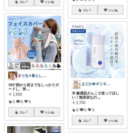
コレ
いいね
コレ
いいね
きり丸✦暮らしが整う日用雑貨セレクト🐇
まどか💎ギリギリアラサーOL
360°顔から首までをしっかりガ
ードし、気
...
🌞 敏感肌さんこそ使ってほし
￥
1,500
い！無添加なの
...
0
0
6
￥
2,750
0
0
3
コレ
いいね
コレ
いいね