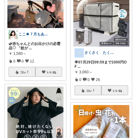
ここ🍀７月もありがとう🍀
🌿赤ちゃんとのお出かけの必需
品♡ 「蚊が
...
さくさく たくさんの訪問感謝です🙇
￥
1,580～
0
0
12
🌟07月29日09:59まで1000円O
F
...
￥
3,060～
コレ
いいね
0
0
26
コレ
いいね