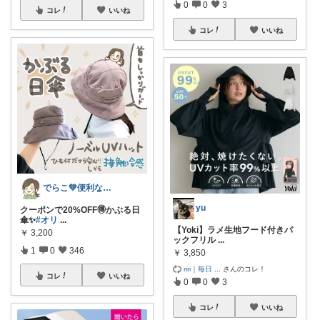
0
0
3
コレ
いいね
コレ
いいね
でらこ💚便利な生活雑貨とママアイテム☺
yu
クーポンで20%OFF🉐かぶる日
傘✨
#オリ
...
【Yoki】ラメ生地フード付きバ
￥
3,200
ックフリル
...
1
0
346
￥
3,850
riri｜毎日
...
さんのコレ！
コレ
いいね
0
0
3
コレ
いいね