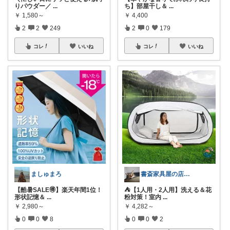
りパウダー／
...
ち】部屋干し＆
...
￥
1,580～
￥
4,400
2
2
249
2
0
179
コレ
いいね
コレ
いいね
ましゅまろ
書斎家具屋の店長奥田
【酷暑SALE🉐】楽天年間1位！
⛺【1人用・2人用】洗える＆花
形状記憶＆
...
粉対策！室内
...
￥
2,980～
￥
4,282～
0
0
8
0
0
2