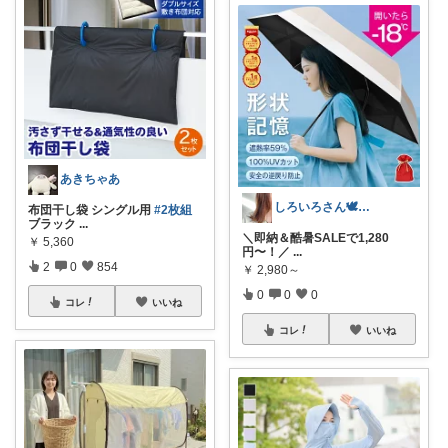
あきちゃあ
しろいろさん🕊3kids育児奮闘中🔥
布団干し袋 シングル用
#2枚組
ブラック
...
＼即納＆酷暑SALEで1,280
￥
5,360
円〜！／
...
2
0
854
￥
2,980～
0
0
0
コレ
いいね
コレ
いいね