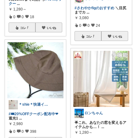
クー
...
#さわやかfigのおすすめ
＼目尻
￥
1,280～
までカ
...
0
0
18
￥
3,080
0
0
24
コレ
いいね
コレ
いいね
＊shie＊快適インテリア＆雑貨グッズ
ロンちゃん
#🎟20%OFFクーポン配布中❤︎
遮光1
...
🌟これ、あなたの窓を変えるア
￥
2,980
イテムかも…！
...
0
0
398
￥
1,280～