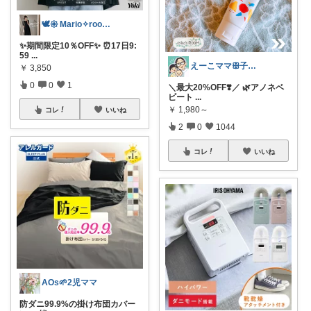
🕊𑁍 Mario✧room 𑁍🕊
✨期間限定10％OFF✨ ⏰17日9:
59
...
えーこママꕥ子供達と夏を楽しむぞ☀️
￥
3,850
0
0
1
＼最大20%OFF❣️／ 🌿アノネベ
ビート
...
￥
1,980～
コレ
いいね
2
0
1044
コレ
いいね
AOs🌱2児ママ
防ダニ99.9%の掛け布団カバー