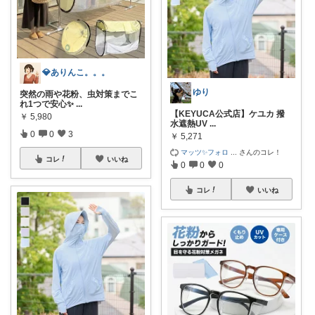
💎ありんこ。。。
ゆり
突然の雨や花粉、虫対策までこ
れ1つで安心✨
...
【KEYUCA公式店】ケユカ 撥
￥
5,980
水遮熱UV
...
0
0
3
￥
5,271
マッツ✨フォロ
...
さんのコレ！
コレ
いいね
0
0
0
コレ
いいね