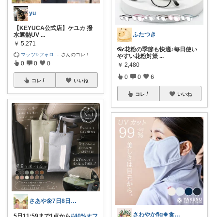
yu
【KEYUCA公式店】ケユカ 撥
ふたつき
水遮熱UV
...
￥
5,271
👓花粉の季節も快適♪毎日使い
マッツ✨フォロ
...
さんのコレ！
やすい花粉対策
...
0
0
0
￥
2,480
0
0
6
コレ
いいね
コレ
いいね
さあや🌼7日8日有難うございます
さわやかfig🍀食と暮らしを楽しむ
5日11:59まで1点から
#40%オフ