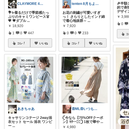
🎉半額
CLAYMORE 4日経由購入感謝です
tenten 8月もよろしく‎‪‪☀︎*
的で表
デザイ
💐✨着るだけで季節感たっ
お花の刺繍が可愛いすぎ
￥
3,98
ぷりのキャミワンピース👗
っ！ さらりとしたインド綿
💖 💗ダブル
...
で着心地抜群～
...
0
￥
18,920
￥
7,920
1
0
447
0
0
233
コ
コレ
いいね
コレ
いいね
あきちゃあ
🦋ML🦋いつもありがとう💓
キャサリンコテージ 2way浴
𓊆今なら【70%OFFクーポ
衣セット セール 浴衣 ワンピ
ン】ｷﾀｰｰ❤️‍🔥𓊇 1枚で華や
...
ー
...
￥
4,980