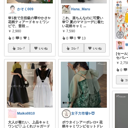
かそく009
Hana_Maru
🌸1枚で主役級の華やかさ✨
これ、楽ちんなのに可愛い
花柄ティアードキャミワン
🌸🤍 夏のママコーデに着た
ピで、普段
...
い花柄キャミ
...
￥
2,980
￥
7,590
0
0
1
0
0
13
コレ
いいね
コレ
いいね
[セール
セパレ
￥
2,7
0
コ
Maiko0810
女子力市場✨😇
大人が着たい、上品キャミ
ボウタイシアーボレロ× 花
ワンピ♡ ふくれジャガード
柄キャミワンピセットドレ