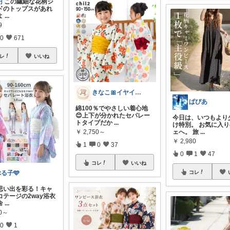
円
この繊細な花柄ジ
ドのトップスがあれ
よ
...
9
0
671
レ
いいね
きなこ🎀イヤイヤ期育児中
ぱぴあ
綿100％でやさしい着心地
😊上下が分かれたセパレー
今日は、いつもより
トタイプだか
...
け特別。 お気に入
￥
2,750～
ェへ。 旅
...
￥
2,980
1
0
37
0
1
47
コレ
いいね
る子🩵
コレ
の思い出を彩る！キャ
コテージの2way浴衣

...
80～
0
1