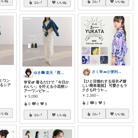
いいね
コレ
いいね
コレ
いいね
さく🌸🦔@便利でかわいいを探す旅
ゆき🛍️ 楽天「買ってよかった」を厳選
ミワン
【ひと目惚れする浴衣💕嬉
🌸👗🌿 着るだけで「今日か
あるシア
しい簡単着脱】 可愛さもラ
わいい」を叶える小花柄シ
クさも叶う✨
...
アーワンピ✨
...
￥
2,380～
￥
5,090
2
0
3
0
0
8
いいね
コレ
いいね
コレ
いいね