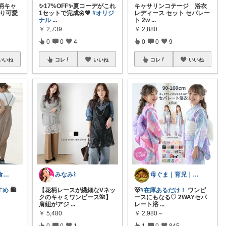
柄キャ
✨17%OFF✨夏コーデがこれ
キャサリンコテージ 浴衣
わり可愛
1セットで完成🌼💖
#オリジ
レディース セット セパレー
ナル
...
ト 2w
...
￥
2,739
￥
2,880
0
0
4
0
0
9
いいね
コレ
いいね
コレ
いいね
さわやかfig🍀食と暮らしを楽しむ
みなみ⌇
母ぐま｜育児｜シンプルライフ｜朝コレ
すめ
🛍️
【花柄レースが繊細なVネッ
🐻
#在庫あるだけ！
ワンピ
クのキャミワンピース🌺】
ースにもなる♡ 2WAYセパ
肩紐がアジ
...
レート浴
...
￥
5,480
￥
2,980～
0
0
1
1
0
845