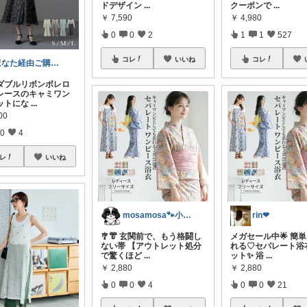
ドデザイン
...
クーポンで
...
￥
7,590
￥
4,980
0
0
2
1
1
527
コレ
いいね
コレ
ほなた経由ご購入ありがとうございます☺
ダブルリボンボレロ
レースのキャミワン
ットにな
...
00
0
4
レ
いいね
mosamosa🐾小さめバッグの日々✨
rin❤︎
🎐👘 玄関前で、もう格闘し
メガセール中🌟 簡
ない帯 【アウトレット処分
れる♡セパレート浴
で驚くほど
...
ット✨ 浴
...
￥
2,880
￥
2,880
0
0
4
0
0
21