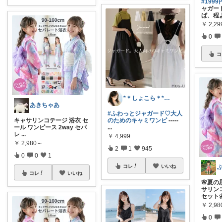
#1999
ャガー
ば、程
￥
2,29
0
コ
*＊しょこら＊*朝コレ
あきちゃあ
#ふわっとジャガード♡大人
キャサリンコテージ 浴衣 セ
のためのキャミワンピ
-----
ール ワンピース 2way セパ
...
レ
...
￥
4,999
￥
2,980～
2
1
945
0
0
1
ぶ
コレ
いいね
コレ
いいね
🌸夏
サリン
セット
￥
2,9
0