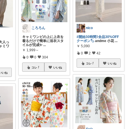
ころろん
nico
キャミワンピの上に上衣を
#開始30時間⌇全品30%OFF
着るだけで簡単に浴衣スタ
クーポン🏷️
andme 小花
...
大人っ
イルが完成✨
...
￥
5,090
ャミワ
￥
1,999～
0
2
42
0
0
304
コレ
いいね
コレ
いいね
いいね