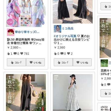
コ
ミコ先生
🌸ゆり🌸キッズ/ベビー/スイーツ/猫
#オリジナル写真
🤍 夏のお
🎖️4.50 🎁送料無料 🌸2way浴
出かけに映える主役ワンピ
衣 🌸着付け簡単 🌸ワン
...
🤍 1
...
￥
2,980～
￥
2,980
1
0
781
0
0
2
コレ
いいね
コレ
いいね
花柄キャ
10%オ
￥
2,98
0
コ