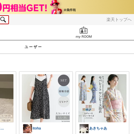
楽天トップへ
お知らせ
ユーザー
Ami 2児のママ👦👧子供服
itoha
あきちゃあ