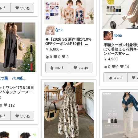
レ
いいね
なつ
itoha
🍀【2026 SS 新作 限定10%
OFFクーポン&P10倍】
...
半額クーポン対象🉐
￥
6,880～
ぽく着映える花柄キ
ンピース🌸✨
...
0
0
8
￥
4,980
0
0
14
コレ
いいね
三つ葉 7/10経由購入感謝
コレ
ミワンピ 7/18 19日
フ Vネック ノース
...
0
0
112
レ
いいね