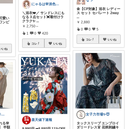
なつ
にゃるは🌸淡色ベビーキッズマタニティ
🌼【CP対象】浴衣 レディー
＼浴衣❤️／ サンドレスにも
ス セット セパレート 2way
なる３点セット💓着付けラ
...
可愛い
クラク✨️
...
￥
2,880
ワンピ
￥
2,750～
0
0
5
1
0
420
コレ
いいね
コレ
いいね
いいね
ムーンライト@ファッション
女子力市場✨😇
楽天値下速報
る🌸
タックスリーブ エンブロイ
】 半額
ダリードレス👗 花柄刺繍キ
9,990円 ➡8,880円 11%OFF