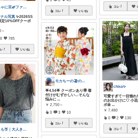
ちゃに豆🌿ファッション好き✨
コレ
コレ
いいね
ジナル写真
✨2026SS
定10%OFFクーポ
80～
0
785
レ
いいね
モカちーの🏖️のんびりライフ🐈✨
chisa✨
🌟4.54🌟 クーポンあり🉐 着
付けがむずかしい…そんな
可愛すぎて一目惚れ🥹
悩みに
...
のお出かけに♡ 小
￥
2,750～
ボ🌼
...
￥
7,480
0
3
10
0
2
130
コレ
いいね
もも🍑｜大人きれいめファッション
コレ