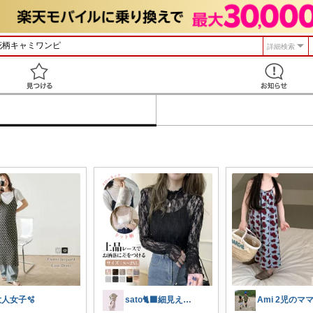
詳細検索
見つける
大人女子🫧
sato🐈‍⬛細見え×淡色コーデ