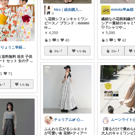
hiro｜経由購入ありがとうございます✨
mimita💛🙏🏻
＼花柄シフォンキャミワン
繊細な小花柄刺繍が
ピース／ ブランド：minimi
シアー素材のキャミ
ni
...
🤍 Tシャツや
...
￥
4,200
￥
5,090
0
0
40
0
1
42
🌸りょうこ🌸経由購入ありがとうござい
コレ
いいね
コレ
] 送料無料 浴衣 子供
ート セット 女の子
...
50～
1
71
レ
いいね
チェリアム🌿‬ 心地よい暮らし
ふんわり広がるシルエット
【着るだけで褒められ
が可愛い🌼 花柄×ティアー
大人のキャミワンピ