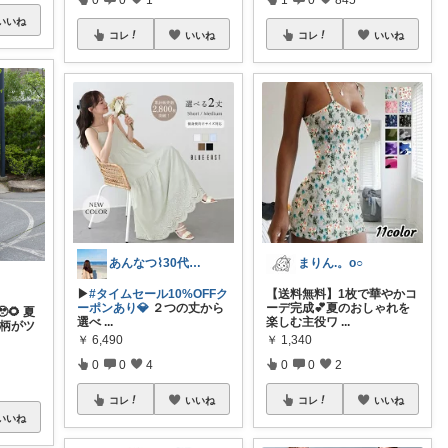
いいね
コレ
いいね
コレ
いいね
あんなつ⌇30代男の子ママ
まりん.。o○
▶︎
#タイムセール10%OFFク
【送料無料】1枚で華やかコ
ーポンあり💎
２つの丈から
ーデ完成💕夏のおしゃれを
🌻 夏
選べ
...
楽しむ主役ワ
...
花柄がツ
￥
6,490
￥
1,340
0
0
4
0
0
2
コレ
いいね
コレ
いいね
いいね