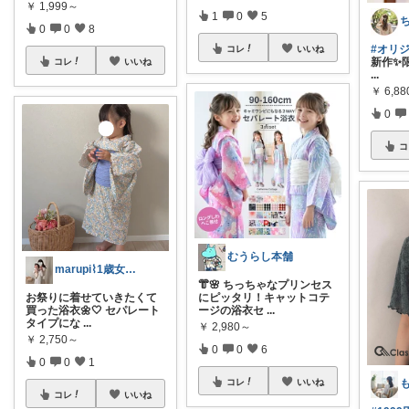
￥
1,999～
1
0
5
0
0
8
#オリ
コレ
いいね
新作✨限
コレ
いいね
...
￥
6,8
0
コ
むうらし本舗
marupi⌇1歳女の子とママの暮らし
👘🌸 ちっちゃなプリンセス
お祭りに着せていきたくて
にピッタリ！キャットコテ
買った浴衣🌼🤍 セパレート
ージの浴衣セ
...
タイプにな
...
￥
2,980～
￥
2,750～
0
0
6
0
0
1
コレ
いいね
コレ
いいね