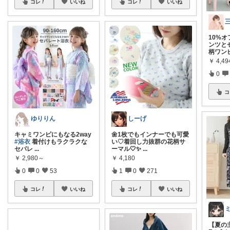
コレ
いいね
コレ
いいね
10%オ
ンツと
柄ワン
￥
4,49
0
コ
ゆりりん
しーげ
キャミワンピにもなる2way
🌼1枚でもインナーでも可愛
#浴衣
着付けもラクラクな
い♡着回し力抜群の花柄サ
セパレ
...
ーマル🤍✨
...
￥
2,980～
￥
4,180
0
0
53
1
0
271
コレ
いいね
コレ
いいね
【夏の