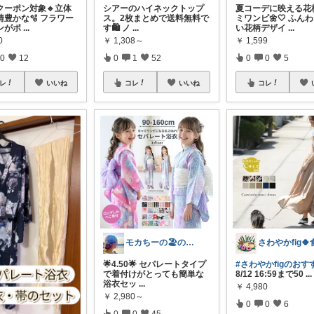
クーポン対象🔹立体
シアーのハイネックトップ
夏コーデに映える花
情豊かな🫧 フラワー
ス。2枚まとめで送料無料で
ミワンピ🌼🤍 ふん
ンがポ
...
す🛍️ ノ
...
い花柄デザイ
...
0
￥
1,308～
￥
1,599
0
12
0
1
52
0
0
5
レ
いいね
コレ
いいね
コレ
モカちーの🏖️のんびりライフ🐈✨
🌟4.50🌟 セパレートタイプ
#さわやかfigのおす
で着付けがとっても簡単な
8/12 16:59まで50
...
浴衣セッ
...
￥
4,980
￥
2,980～
0
0
6
0
0
45