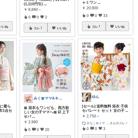
ャミワン
...
(1,110円引)
...
￥
20,900
￥
8,880～
0
0
33
0
0
2
いいね
コレ
いいね
コレ
いいね
ゆん
みく🎀ママ&キッズグッズ🎁
単に着ら
[セール] 送料無料 浴衣 子供
🎀 浴衣もワンピも、両方欲
衣3点セ
セパレート セット 女の子
...
しい女の子ママへ🎀 ☑️ 上下
￥
2,750～
セパ
...
￥
2,980
きなこ🎀イヤ
...
さんのコレ！
0
0
3
0
0
20