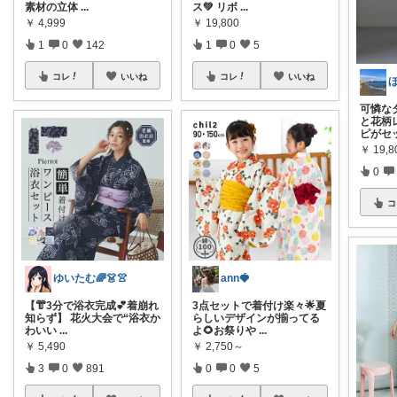
素材の立体
...
ス💚 リボ
...
￥
4,999
￥
19,800
1
0
142
1
0
5
コレ
いいね
コレ
いいね
可憐な
と花柄
ピがセ
￥
19,8
0
コ
ゆいたむ🌈👗👚
ann🍓
【👘3分で浴衣完成💕着崩れ
3点セットで着付け楽々🌟夏
知らず】 花火大会で“浴衣か
らしいデザインが揃ってる
わいい
...
よ🌻お祭りや
...
￥
5,490
￥
2,750～
3
0
891
0
0
5