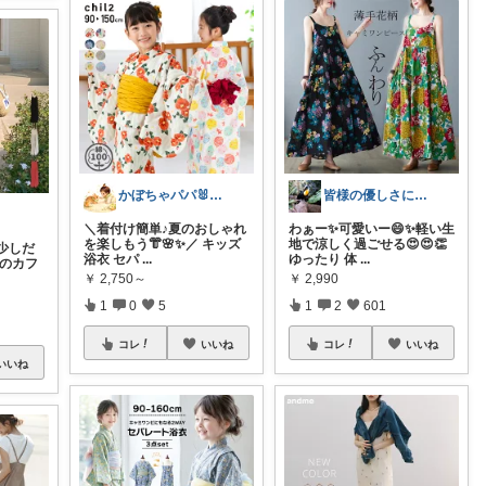
かぼちゃパパ🐰経由購入感謝です♪
皆様の優しさに感謝です✨happyミルク
＼着付け簡単♪夏のおしゃれ
わぁー✨可愛いー😄✨軽い生
を楽しもう👘🌸✨／ キッズ
地で涼しく過ごせる😍😍👏
少しだ
浴衣 セパ
...
ゆったり 体
...
りのカフ
￥
2,750～
￥
2,990
1
0
5
1
2
601
コレ
いいね
コレ
いいね
いいね