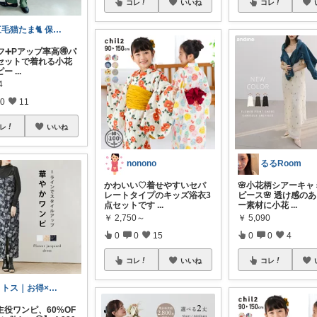
コレ
いいね
コレ
三毛猫たま🐈 保育士⭐️健康オタク
フ➕Pアップ率高🉐パ
セットで着れる小花
ピー
...
4
0
11
レ
いいね
nonono
るるRoom
かわいい♡着せやすいセパ
🌸小花柄シアーキャ
レートタイプのキッズ浴衣3
ピース🌸 透け感の
点セットです
...
ー素材に小花
...
￥
2,750～
￥
5,090
0
0
15
0
0
4
コレ
いいね
コレ
ミトス｜お得×体型カバーコーデ
主役ワンピ、60%OF