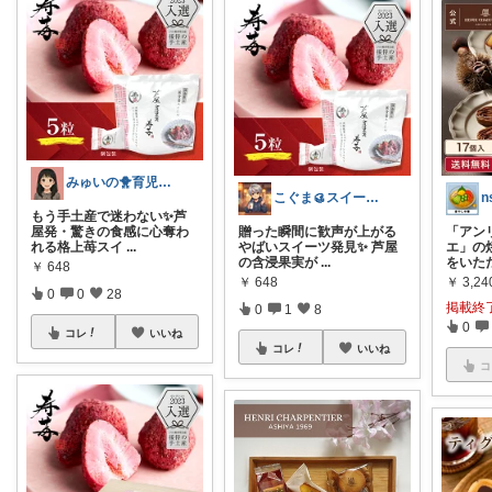
みゅいの🐥育児×時短×コスパ☀️朝コレ
こぐま🥮スイーツ大好き😍
n
もう手土産で迷わない✨芦
屋発・驚きの食感に心奪わ
贈った瞬間に歓声が上がる
「アン
れる格上苺スイ
...
やばいスイーツ発見✨ 芦屋
エ」の
の含浸果実が
...
をいた
￥
648
￥
648
￥
3,24
0
0
28
掲載終
0
1
8
0
コレ
いいね
コレ
いいね
コ