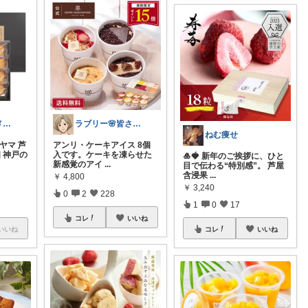
アスパラ コメントあまり出来ず🙇
ラブリー🌸皆さんありがとう
ねむ痩せ
ヤマ 芦
アンリ・ケーキアイス 8個
 神戸の
入です。ケーキを凍らせた
🎍🍓 新年のご挨拶に、ひと
新感覚のアイ
...
目で伝わる“特別感”。 芦屋
含浸果
...
￥
4,800
￥
3,240
0
2
228
1
0
17
コレ
いいね
いいね
コレ
いいね