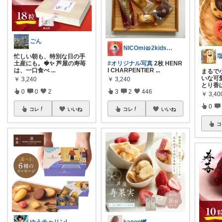
ごん
NICOmi🥨2kidsママ👦👧
忙しい朝も、特別な日の手
土産にも。🍓✨ 芦屋の寿苺
#オリジナル写真
2枚 HENR
は、一口食べ
...
I CHARPENTIER
...
まるで
いな可
￥
3,240
￥
3,240
とり香
0
0
2
3
2
446
￥
3,40
0
コレ
いいね
コレ
いいね
コ