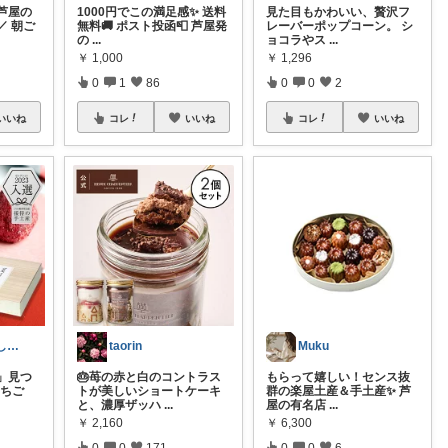
芦屋の
1000円でこの満足感✨ 送料
見た目もかわいい、贅沢フ
／ 朝ご
無料🚚 ポスト投函📮 芦屋発
レーバーポップコーン。 シ
の
...
ョコラやス
...
￥
1,000
￥
1,296
0
1
86
0
0
2
いいね
コレ
いいね
コレ
いいね
すみこ🍉 美味しいものたくさん🍧
taorin
Muku
苺」見つ
🎂苺の赤と白のコントラス
もらって嬉しい！センス抜
いちご
トが美しいショートケーキ
群の楽屋土産＆手土産✨ 芦
と、濃厚ザッハ
...
屋の有名店
...
￥
2,160
￥
6,300
0
0
171
0
0
6