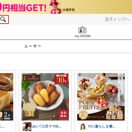
楽天トップへ
お知らせ
ユーザー
ちょこ@ご縁に感謝致します💗
みい♡2児ママᕱ⑅ᕱﾞ
YU┆暮らしを整えるもの