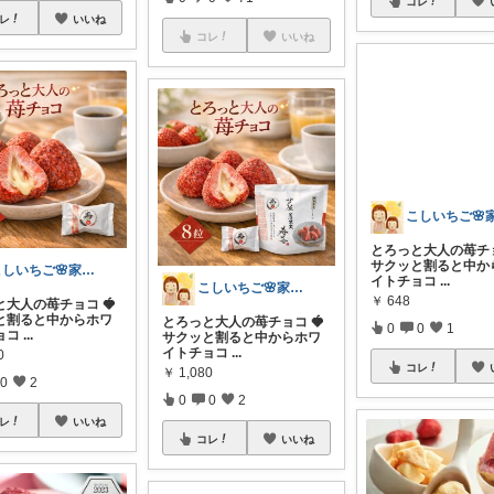
コレ
レ
いいね
コレ
いいね
こしいちご🌸家庭菜園とおすすめ🍀
とろっと大人の苺チョ
こしいちご🌸家庭菜園とおすすめ🍀
サクッと割ると中か
と大人の苺チョコ 🍓
イトチョコ
...
と割ると中からホワ
とろっと大人の苺チョコ 🍓
ョコ
...
サクッと割ると中からホワ
￥
648
イトチョコ
...
0
0
0
1
￥
1,080
0
2
0
0
2
コレ
レ
いいね
コレ
いいね