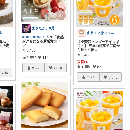
まさたか。8月 7日の経由購入感謝🙏
パパ便利帳｜家族のお買い物日記
まるママ@ママに優しいグッズ＊*
#GIFT
#SWEETS
✨「食感
がクセになる新感覚スイー
喜ぶサ
【🍨贅沢マンゴーアイスギ
ツ
...
の決定
フト】 芦屋の洋菓子工房か
ら届く✨特
...
￥
5,400
￥
3,480
0
0
114
売切れ
1
0
63
コレ
いいね
いいね
コレ
いいね