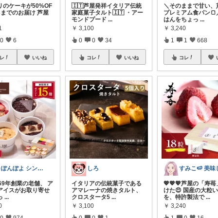
リのケーキが50%OF
🇮🇹芦屋発祥イタリア伝統
＼そのままで甘い、
9/3までのお届け 芦屋
家庭菓子タルト🇮🇹 ・アー
プレミアム食パン🍞
モンドプード
...
はんをちょっ
...
1
￥
3,100
￥
3,240
0
6
0
0
34
1
1
668
レ
いいね
コレ
いいね
コレ
🍀ぽんぽよ シンプル時短ライフ🍀
しろ
69年創業の老舗、 ア
イタリアの伝統菓子である
💖💖💖芦屋の「寿
アイスがお取り寄せ
アマレーナの焼きタルト、
けた😍 国産の大粒
っ
...
クロスタータ5
...
を、特許製法で
...
0
￥
3,100
￥
3,240
0
974
0
0
1
1
0
16