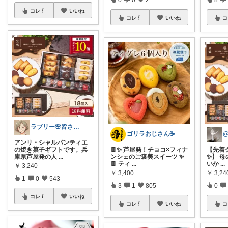
コレ
いいね
コレ
いいね
コ
ラブリー🌸皆さんありがとう
ゴリラおじさん☕️
アンリ・シャルパンティエ
の焼き菓子ギフトです。兵
🍫✨ 芦屋発！チョコ×フィナ
【先着ク
庫県芦屋発の人
...
ンシェのご褒美スイーツ ✨
✨】 
🍫 ティ
...
いか
...
￥
3,240
￥
3,400
￥
3,24
1
0
543
3
1
805
0
コレ
いいね
コレ
いいね
コ