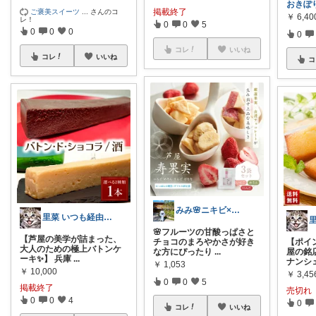
おきぽ
掲載終了
ご褒美スイーツ
...
さんのコ
￥
6,40
レ！
0
0
5
0
0
0
0
コレ
いいね
コレ
いいね
コ
みみ🌸ニキビ×混合肌のスキンケア
里菜 いつも経由購入ほんとに感謝です😊
🌸フルーツの甘酸っぱさと
【芦屋の美学が詰まった、
チョコのまろやかさが好き
【ポイン
大人のための極上バトンケ
な方にぴったり
...
屋の銘
ーキ✨】 兵庫
...
ナンシ
￥
1,053
￥
10,000
￥
3,45
0
0
5
掲載終了
売切れ
0
0
4
0
コレ
いいね