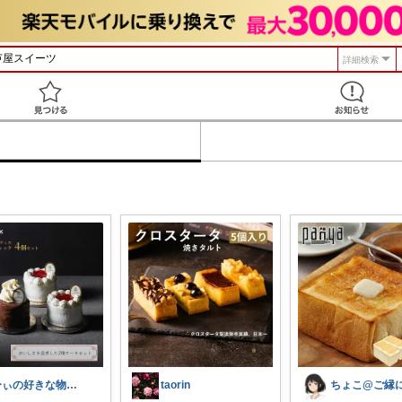
詳細検索
見つける
ひぃの好きな物🫶🏻🌿
taorin