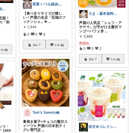
里菜 いつも経由購入ほんとに感謝です😊
里菜 いつも経由購入ほんとに感謝です😊
【食べきりサイズが嬉し
ろま：基本送料無料
い！芦屋の名店「至福のフ
定版！
ィナンシェ」☕️
...
の「和
芦屋の人気店「シェフ・ア
￥
1,944
サヤマ」が手がける贅沢マ
ンゴーパフェ🍨
...
0
0
6
￥
3,888
売切れ
コレ
いいね
0
0
2
いいね
コレ
いいね
Tam’s Sweets🍰
🍫焼き菓子×チョコの贅沢ス
イーツ✨ 芦屋の日本初ティ
ンリ・
卯月＠コレクションで遊んでます✨
グレ専門店
...
1969