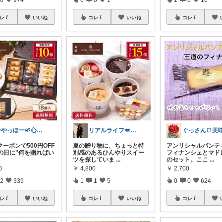
レ
いいね
コレ
いいね
コレ
@やっほー🌱心地よい暮らし
リアルライフ💋✨✨✨
ーポンで500円OFF
夏の贈り物に、ちょっと特
アンリシャルパンテ
母の日に"何を贈ればい
別感のあるひんやりスイー
フィナンシェとマド
ツを探していま
...
のセット。ここ
...
0
￥
4,800
￥
2,700
2
339
1
1
5
0
0
624
レ
いいね
コレ
いいね
コレ