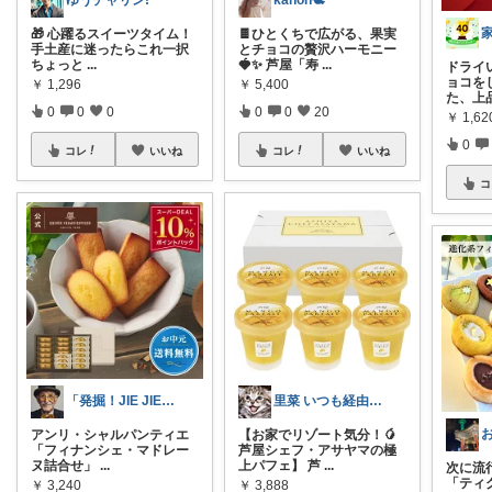
ゆうチャリン!
kanon🕊️
🎁 心躍るスイーツタイム！
🍫ひとくちで広がる、果実
手土産に迷ったらこれ一択
とチョコの贅沢ハーモニー
ちょっと
...
🍓✨ 芦屋「寿
...
ドライ
ョコを
￥
1,296
￥
5,400
た、上
0
0
0
0
0
20
￥
1,62
0
コレ
いいね
コレ
いいね
コ
「発掘！JIE JIEマーケット」
里菜 いつも経由購入ほんとに感謝です😊
アンリ・シャルパンティエ
【お家でリゾート気分！🥭
「フィナンシェ・マドレー
芦屋シェフ・アサヤマの極
ヌ詰合せ」
...
上パフェ】 芦
...
次に流
「ティ
￥
3,240
￥
3,888