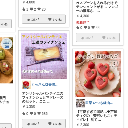
￥
4,800
🍧スプーンを入れるだけで
テンション上がる… マンゴ
1
2
20
ーの濃厚さ、
...
￥
4,300
コレ
いいね
掲載終了
いいね
0
0
44
コレ
いいね
ぐっさん🍞美味しいもの大好き
アンリシャルパンティエの
フィナンシェとマドレーヌ
専門
のセット。ここ
...
＆チョ
里菜 いつも経由購入ほんとに感謝です😊
￥
1,350
【可愛すぎて悶絶…🍓芦屋
0
0
686
ティグの「贅沢いちご」テ
ィグレ】 見て
...
コレ
いいね
￥
2,300