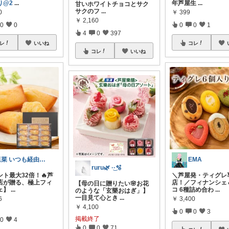
り@2
...
年芦屋生
...
甘いホワイトチョコとサク
サクのフ
...
0
￥
399
￥
2,160
0
0
0
0
1
4
0
397
レ
いいね
コレ
コレ
いいね
里菜 いつも経由購入ほんとに感謝です😊
EMA
ruru🌿 ·͜·🫧
ト最大32倍！🔥芦
＼芦屋発・ティグレ
店が贈る、極上フィ
店！／フィナンシェ
【母の日に贈りたい🌸お花
ェ】
...
コ 6種詰め合わ
...
のような「玄樂おはぎ」】
一目見て心とき
...
6
￥
3,400
￥
4,100
0
0
3
掲載終了
0
4
0
0
71