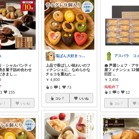
s
塩ぱん大好きっ子クラブ🥐
リ・シャルパンティ
上品で香ばしい味わいのフ
🧁 芦屋シェフ・アサ
焼き菓子詰め合わせ
ィナンシェに、なめらかな
屋フィナンシェ 12個
だきまし
...
チョコを重ねた
...
巨匠
...
0
￥
4,800
￥
3,456
了
掲載終了
0
1
73
3
155
0
0
12
コレ
いいね
レ
いいね
コレ