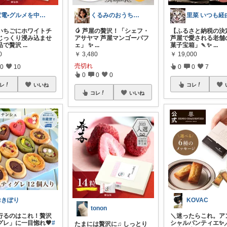
家電•グルメを中心にレビューします
くるみのおうち時間☕️ときどき夜バー🍷
いちごにホワイトチ
🥭 芦屋の贅沢！「シェフ・
【ふるさと納税の決
じっくり浸み込ませ
アサヤマ 芦屋マンゴーパフ
芦屋で愛される老舗
品で贅沢
...
ェ」 ✨
...
菓子宝箱」🍡✨
...
0
￥
3,480
￥
19,000
売切れ
0
10
0
0
7
0
0
0
レ
いいね
コレ
コレ
いいね
おきぽり
KOVAC
tonon
行るのはこれ！贅沢
＼迷ったらこれ。ア
グレ」に一目惚れ🤎
#
シャルパンティエ✨／ 
たまには贅沢に♫ しっとり