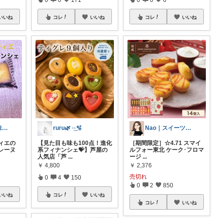
いいね
コレ
いいね
コレ
いいね
ぐっさん🍞美味しいもの大好き
ruru🌿 ·͜·🫧
Nao｜スイーツROOM🍰
ィエの
【見た目も味も100点！進化
［期間限定］☆4.71 スマイ
レーヌ
系フィナンシェ💝】芦屋の
ルフォー東北 ケーク･フロマ
人気店「芦
...
ージ
...
￥
4,800
￥
2,376
売切れ
0
4
150
0
2
850
いいね
コレ
いいね
コレ
いいね