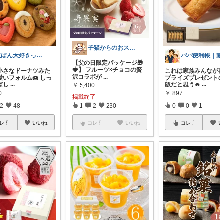
子猫からのおススメ
塩ぱん大好きっ子クラブ🥐
【父の日限定パッケージ🎁
🍓】 フルーツ×チョコの贅
小さなドーナツみた
これは家族みんなが
沢コラボが
...
愛いフォルム🍩 しっ
プライズプレゼント
ばし
...
版だと思う🔥
...
￥
5,400
0
￥
897
掲載終了
2
48
1
2
230
0
0
1
レ
いいね
コレ
いいね
コレ