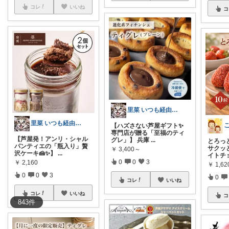
コレ
いいね
コ
里菜 いつも経由購入ほんとに感謝です😊
里菜 いつも経由購入ほんとに感謝です😊
【ハズさない芦屋ギフト✨
専門店が贈る「至福のティ
【芦屋発！アンリ・シャル
グレ」】 兵庫
...
とろっ
パンティエの「瓶入り」贅
サクッ
￥
3,400～
沢ケーキ🍰✨】
...
イトチ
0
0
3
￥
2,160
￥
1,62
0
0
3
0
コレ
いいね
コレ
いいね
コ
843
件