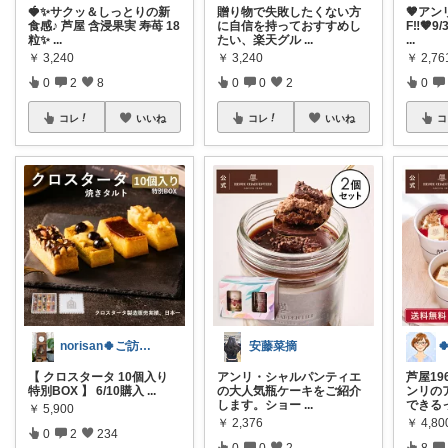
🍓✨サクッ＆しっとりの新
贈り物で失敗したくない方
🤎アン
食感♪ 芦屋 含浸果実 寿苺 18
に自信を持っておすすめし
F‼️🤎
粒✨
...
たい、楽天グル
...
...
￥
3,240
￥
3,240
￥
2,76
0
2
8
0
0
2
0
コレ
いいね
コレ
いいね
コ
norisan🍀ご訪問感謝ﾃﾞｽ･:*
安藤菜摘
【 クロスタータ 10個入り
アンリ・シャルパンティエ
芦屋19
特別BOX 】 6/10購入
...
の大人気瓶ケーキをご紹介
ンリの
します。ショー
...
できる
￥
5,900
￥
2,376
￥
4,80
0
2
234
0
0
2
8