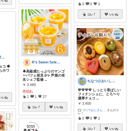
いいね
0
0
3
コレ
いいね
R’s Sweet Select💗🍮
こしいちご🌸家庭菜園とおすすめ🍀
🔔高級感たっぷりのマンゴ
ーパフェ発見🥭✨ 芦屋の有
コ 🍓
名シェフ監修
...
らホワ
ちなつ@おいしいもの食べて元気に過ごそう
￥
3,480
💛💛💛💛 しっとり香ばしい
売切れ
フィナンシェに、とろ〜り
1
1
27
濃厚チョコ
...
￥
3,400
いいね
コレ
いいね
ゴリラおじさん
...
さんのコ
レ！
0
0
2
コレ
いいね