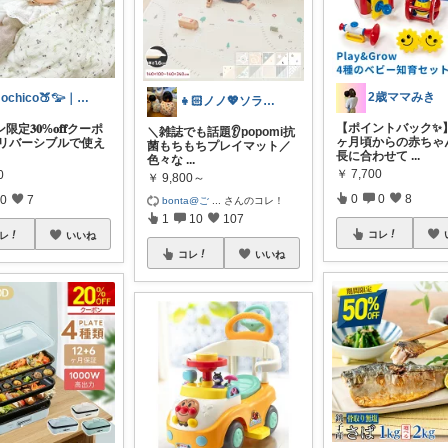
2歳ママみき
mochico🍑𓅰｜子育てmama
👧🏻ノノ💖ソラ👶🏻
【ポイントバック✨
定𝟑𝟎%𝐨𝐟𝐟クーポ
＼雑誌でも話題👂popomi抗
ヶ月頃からの赤ちゃ
✧˖リバーシブルで使え
菌もちもちプレイマット／
長に合わせて
...
色々な
...
￥
7,700
0
￥
9,800～
0
0
8
0
7
bonta@ご
...
さんのコレ！
1
10
107
コレ
レ
いいね
コレ
いいね