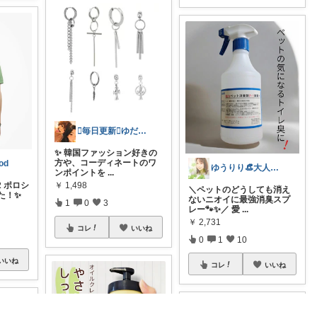
🫪毎日更新🫪ゆだむパパ(ママも)
✨ 韓国ファッション好きの
方や、コーディネートのワ
od
ゆうりり👒大人の悩み解消アイテム☀️
ンポイントを
...
￥
1,498
12 ポロシ
＼ペットのどうしても消え
た！✨
ないニオイに最強消臭スプ
1
0
3
レー🐾✨／ 愛
...
￥
2,731
コレ
いいね
0
1
10
いいね
コレ
いいね