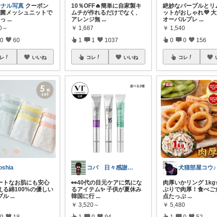
ジナル写真
クーポン
10％OFF🔥簡単に自家製キ
絶妙なパープルとリ
抗菌メッシュニットで
ムチが作れるだけでなく、
ットがおしゃれ💜 
しっ
...
アレンジ無
...
オーバルプレ
...
80～
￥
1,687
￥
1,540
0
60
1
1
1037
0
0
156
レ
いいね
コレ
いいね
コレ
oshia
コバ 日々感謝✨私のすきなもの帖✨
犬猫部屋コウ♪
ートなお肌にも安心
👀40代の目元ケアに気にな
肉厚いかリング 1kg
える綿100%の優しい
るアイテム✨ 子供が夏休み
ぶりで肉厚！食べご
ブル
...
韓国に行
...
点たっぷ
...
￥
3,520～
￥
5,480
0
18
1
0
94
1
0
52