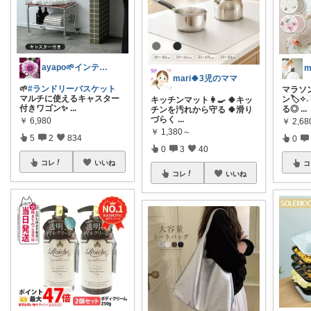
ayapo🌱インテリア&雑貨
mari🍀3児のママ
🌱
#ランドリーバスケット
マラソン限
マルチに使えるキャスター
ン🏷️
キッチンマット👩‍🍳 🍀キッ
付きワゴン✨
...
る◎
...
チンを汚れから守る 🍀滑り
づらく
...
￥
6,980
￥
2,68
￥
1,380～
5
2
834
0
0
3
40
コレ
いいね
コ
コレ
いいね