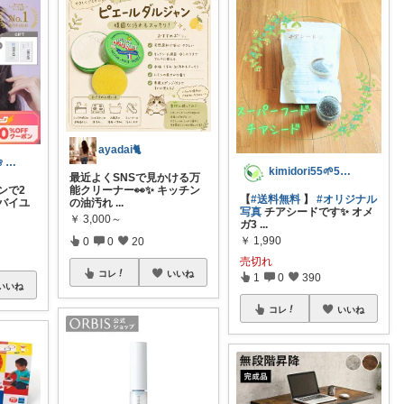
ayadai🐈
❀鈴乃もなか ❀ 穏やかさを大切に
kimidori55🌱5日感謝✨😭
最近よくSNSで見かける万
ポンで2
能クリーナー👀✨ キッチン
【
#送料無料
】
#オリジナル
バイユ
の油汚れ
...
写真
チアシードです✨ オメ
￥
3,000～
ガ3
...
￥
1,990
0
0
20
売切れ
コレ
いいね
1
0
390
いいね
コレ
いいね