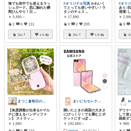
海でも街中でも使えるラッ
#オリジナル写真
かわいく
#オリ
シュガード。肌に触れた瞬
てとっても使いやすい！ラ
あり♪
間ひんやり！日
...
タンのチェス
...
清潔♪
￥
5,490～
￥
17,990
￥
2,9
2
0
131
0
2
205
0
コレ
いいね
コレ
いいね
コ
まつこ🪴毎日のくらし、ちょっと心地よく
まいにちセレクトdays
k
【角度調整が出来る✨マル
開いたときの画面の大きさ
デリケ
チに使えるハンディファ
にびっくり！でも畳むとポ
して使
ン】 ストラッ
...
ケットにすっぽ
...
国産ダ
￥
1,980
￥
192,680～
￥
980
mitakak
...
さんのコレ！
0
0
133
0