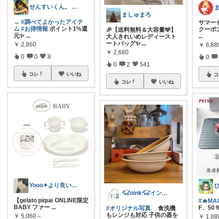
せんすいくん。 ＼情報の海へダイブ／
ましゅまろ
→
#調べてよかったアイテ
サマーセ
ム
#お得情報
ポイント1%還
クーポン
​🎉【送料無料＆大容量🩵】
元✨
...
...
大人きれいめレディースト
ートバッグ✨
...
￥
2,860
￥
6,8
￥
2,680
0
0
8
0
0
2
541
コレ
いいね
コ
コレ
いいね
Yooo✴︎より良い暮らし✴︎
𓃟oink𓃟インテリア・雑貨・服
【gelato pique ONLINE限定
#🔥MA
BABY ファー
...
F、50
#オリジナル写真
食洗機
もレンジも対応 子供の器を
￥
5,060～
￥
1,88