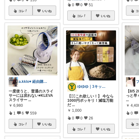
0
0
51
コレ
いいね
コ
コレ
いいね
a.kklo♥ 経由購入感謝です💕
ゆゆゆ｜3キッズ母ちゃん🍙🥋🧡🌼
一度使うと、普通のスライ
【8/5 
サーには戻れない♥KLEVA
っと早
【🏃‍♀️これ欲しい！】 今なら
スライサー
...
...
1000円ポッキリ！減塩万能
だ
...
￥
6,980
￥
4,4
￥
1,000
1
6
559
0
0
0
26
コレ
いいね
コ
コレ
いいね