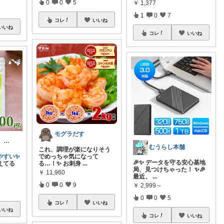
0
0
5
￥
1,377
1
0
7
コレ
いいね
いいね
コレ
いいね
モグラだす
せんすいくん。 ＼情報の海へダイブ／
むうらし本舗
これ、調理が楽になりそう
やすい✨
でめっちゃ気になって
🎉✨ データを守る安心基地
えてる
る…！✨ お刺身
...
局、見つけちゃった！ ✨🎉
￥
11,960
最近、
...
0
0
9
￥
2,999～
0
0
5
コレ
いいね
いいね
コレ
いいね