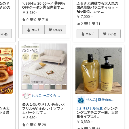
ムのド
＼8月4日 20:00〜／ 🉐99%
ふるさと納税でも大人気の
大きめの
OFFクーポン🉐 ※先着で
...
国産若鶏バラエティセット
🐔✨部位、カッ
...
￥
3,480～
￥
7,000～
0
0
719
2
1
71
コレ
いいね
いいね
コレ
いいね
もちこ 〜ごくらく＆かわいい生活♪
りんご| IG@ringo__7_
楽天１位♪やさしい色合いと
☆ ★大
フリルがかわいい！ソファ
#オリジナル写真
クレンジ
たえ満
カバーとして
...
ングはアテニア一筋。大容
量タイプは4
...
￥
3,680～
￥
3,630～
0
0
29
0
0
55