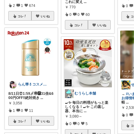
これに変え
...
2
1
674
0
￥
770
0
0
60
コレ
いいね
コ
コレ
いいね
らん🉐💄コスメ&ファッション👗✨
むうらし本舗
8/11日⏰1:59〆🉐🅿️31倍&6
→
#い
00円OFF‼︎絶対焼き
...
お得情
軽
...
🍳✨ 毎日の料理がもっと楽
￥
3,058
しくなる！🍳✨ この蒸し
￥
2,5
1
0
11
器、本当に
...
0
￥
3,080～
コレ
いいね
0
0
5
コ