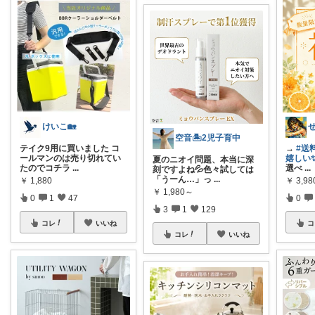
けいこ🏡
空音🏝️2児子育中
テイク9用に買いました コ
→
#送
ールマンのは売り切れてい
嬉しい
夏のニオイ問題、本当に深
たのでコチラ
...
選べ
...
刻ですよね💦色々試しては
「うーん…」っ
...
￥
1,880
￥
3,98
￥
1,980～
0
1
47
0
3
1
129
コレ
いいね
コ
コレ
いいね