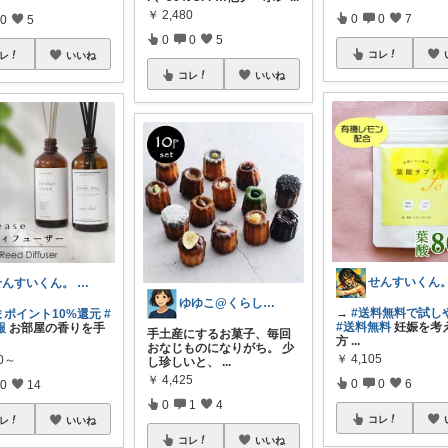
￥
2,480
0
0
7
0
5
0
0
5
コレ
レ
いいね
コレ
いいね
せんすいくん。 ＼情報の海へダイブ／
ゆゆこ@くらしを楽に便利に✨
→
#送料無料で試し
まポイント10%還元
#
#送料無料
妊娠を考
報
お部屋の香りを手
手土産にするお菓子、毎回
方
...
おなじものになりがち。 少
￥
4,105
30～
し珍しいと、
...
￥
4,425
0
0
6
0
14
0
1
4
コレ
レ
いいね
コレ
いいね