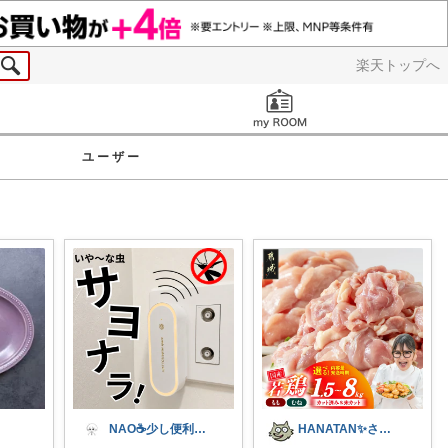
楽天トップへ
お知らせ
ユーザー
NAO☕️少し便利な僕の家
HANATAN✨さっちゃんの1番とれぬ✨