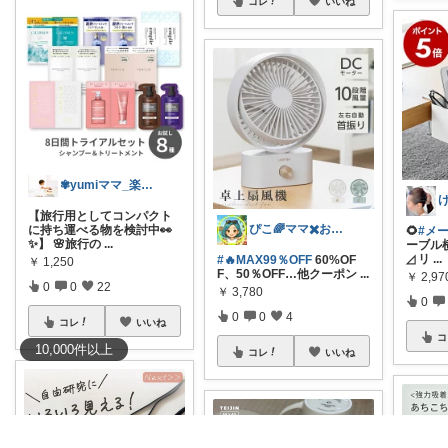
コレ
いいね
✾yumiママ_楽しむ毎日✾
【旅行用としてコンパクト
ぴこ🌈ママ✖️お洒落✖️お得
に持ち運べる物を検討中👀
🌻
#メ
✨】 🌸旅行の
...
ーブル
◿ リ
...
#🔥MAX99％OFF
60%OF
￥
1,250
F、50％OFF…他クーポン
...
￥
2,97
0
0
22
￥
3,780
0
0
0
4
コレ
いいね
コ
10,000
件
以上
コレ
いいね