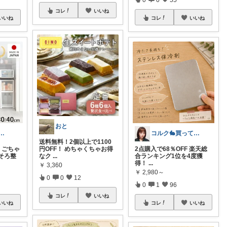
コレ
いいね
いいね
コレ
いいね
おと
hina* ｜3歳ママ
コルク🐇買ってよかった！オリジナル写真
送料無料！2個以上で1100
ごちゃ
円OFF！ めちゃくちゃお得
2点購入で68％OFF 楽天総
そろ整
なク
...
合ランキング1位を4度獲
得！
...
￥
3,360
￥
2,980～
0
0
12
0
1
96
コレ
いいね
いいね
コレ
いいね