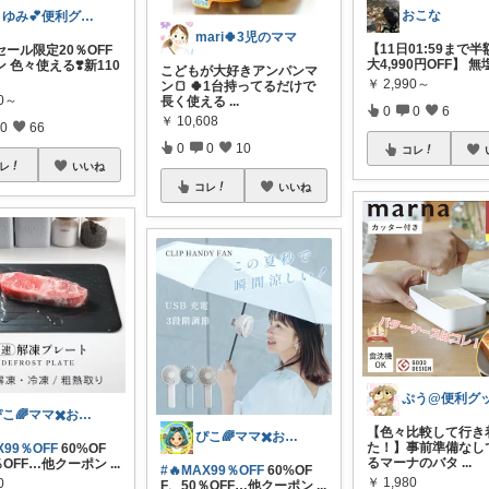
おこな
まゆみ💕便利グッズ紹介✨
mari🍀3児のママ
【11日01:59まで
ール限定20％OFF
大4,990円OFF】 
 色々使える❣️新110
こどもが大好きアンパンマ
￥
2,990～
ン🍞 🍀1台持ってるだけで
80～
長く使える
...
0
0
6
￥
10,608
0
66
0
0
10
コレ
レ
いいね
コレ
いいね
ぴこ🌈ママ✖️お洒落✖️お得
​【色々比較して行き
ぴこ🌈ママ✖️お洒落✖️お得
た！】事前準備なし
X99％OFF
60%OF
るマーナのバタ
...
％OFF…他クーポン
...
#🔥MAX99％OFF
60%OF
￥
1,980
0
F、50％OFF…他クーポン
...