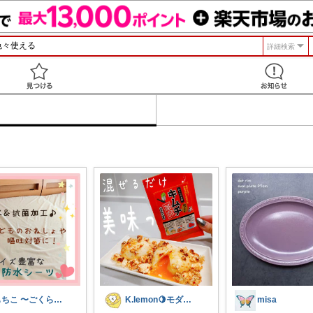
詳細検索
見つける
もちこ 〜ごくらく＆かわいい生活♪
K.lemon🍋モダン+家事楽+🐶
misa