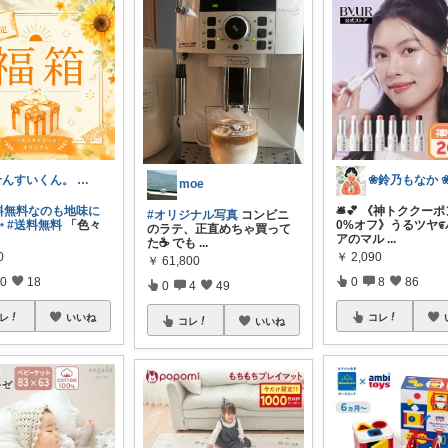
せんすいくん。 ＼情報の海へダイブ／
moe
🛎️💕 《神トククー
料無料なのも地味に
#オリジナル写真
コンビニ
0%オフ》うるツヤ೯
✨
#送料無料
「色々
のラテ、正直めちゃ買って
アのマル
...
た☕ でも
...
￥
2,090
0
￥
61,800
0
8
86
0
18
0
4
49
コレ
レ
いいね
コレ
いいね