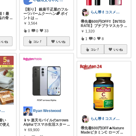
不器用父ちゃん 送料無料お得スイーツ🍩
【彩り】 銀座千疋屋のフル
らん🉐💄コスメ&ファッション👗✨
半額！最
ーツバームクーヘン🌈 ポイ
無塩の骨
...
ントは
...
🉐先着600円OFF‼︎【INTEG
￥
3,564
RATE】プチプラマスカラ
...
0
0
33
￥
1,320
1
0
8
いいね
コレ
いいね
コレ
いいね
ぷう@便利グッズ&話題の生活用品
Ryan Westwood
らん🉐💄コスメ&ファッション👗✨
着い
📱✨ 楽天モバイルのarrows
で使え
Alphaでスマホ生活スター
...
🉐先着600円OFF🔥Nature
￥
69,900
MadeビタミンC ローズ
...