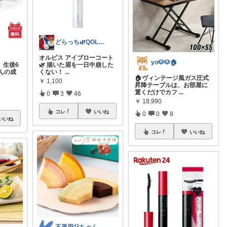
どらっち🌿QOLを少しだけUP⤴︎⤴︎
オルビス アイブローコート
yo🐶🐶🏠
】生後6
🌿 描いた眉を一日中崩した
んの成
くない！
...
🏠ヴィンテージ風ガス圧式
￥
1,100
昇降テーブルは、お部屋に
置くだけでカフ
...
0
3
46
￥
18,990
コレ
いいね
0
0
8
いいね
コレ
いいね