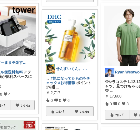
けーまま𖤐楽する家づくり☀︎*.｡
せんすいくん。 ＼情報の海へダイブ／
ール便送料無料
◸ テ
Ryan Westwo
横が便利スペースに
→
#気になってたものをチ
👕✨ラコステ L.12.
ェック
#お得情報
ポイント
ャツ、見つけちゃっ
0
1%還
...
👕
...
￥
2,717
0
4
￥
17,600
0
0
6
0
0
3
レ
いいね
コレ
いいね
コレ