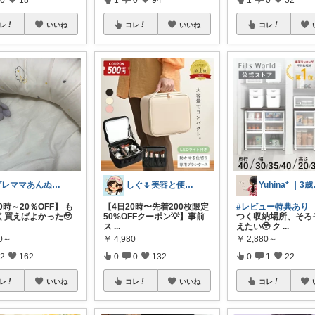
レ
いいね
コレ
いいね
コレ
プレママあんぬ💍｜出産準備中👶
しぐ🌷美容と便利な小物🍀
Yu
20時～20％OFF】 も
【4日20時〜先着200枚限定
#レビュー特典あり
く買えばよかった🥹
50%OFFクーポン💡】事前
つく収納場所、そろ
ス
...
えたい🥹 ク
...
00～
￥
4,980
￥
2,880～
2
162
0
0
132
0
1
22
レ
いいね
コレ
いいね
コレ