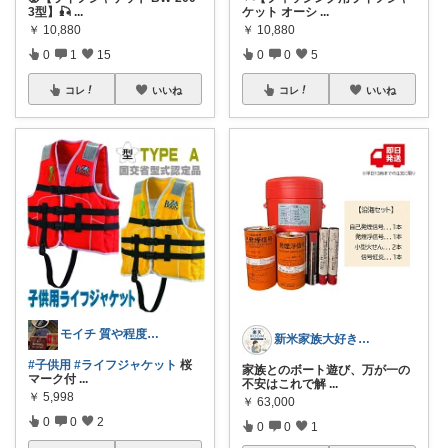
3型】🎣
...
ケット オーシ
...
￥
10,880
￥
10,880
0
1
15
0
0
5
コレ
いいね
コレ
いいね
モイチ 質や程度の良いものを長く使いたい
新米家族大好きパパ＠あちちゅん
#子供用
#ライフジャケット
桜
家族とのボート遊び、万が一の
マーク付
...
不安はこれで解
...
￥
5,998
￥
63,000
0
0
2
0
0
1