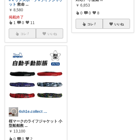
#マリンスポーツ
#ライフジャケ
ット
救命
...
￥
6,853
￥
8,580
0
0
8
掲載終了
1
0
11
コレ
いいね
コレ
いいね
4sh1e.collect 購入感謝♡♡
桜マークのライフジャケット 小
型船舶救
...
￥
13,100
0
0
2