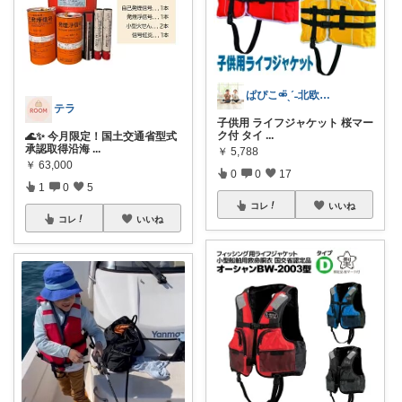
ぱぴこ⚮̈ˎˊ˗北欧好き双子ママ
テラ
子供用 ライフジャケット 桜マー
ク付 タイ
...
🌊✨ 今月限定！国土交通省型式
承認取得沿海
...
￥
5,788
￥
63,000
0
0
17
1
0
5
コレ
いいね
コレ
いいね