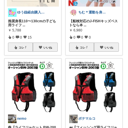
ゆう🐹経由購入感謝🙇‍♀️
ちむ＊運動を身近に、ハッピーに＊
推奨身長110〜130cmの子ども
【船検対応のJ-FISHキッズベス
用ライフ
...
トなら本
...
￥
5,788
￥
6,980
0
0
15
0
0
0
コレ
いいね
コレ
いいね
nemo
ポテマルコ
🛟【ライフジャケット BW-200
🦈【フィッシング用ライフジャ