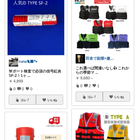
田舎で副業×趣味を楽しむ20代会社員
runa🐈‍⬛🐾
これ選べば間違いなし👍 これか
🚨ボート検査で必須の信号紅炎
らの季節マ
...
SF-2！1ヶ
...
￥
9,680～
￥
4,899
0
2
1
0
0
0
コレ
いいね
コレ
いいね