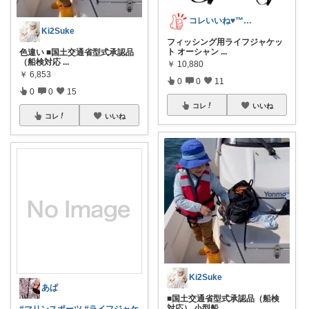
コレいいね♥️™▶コレクションも見てね！
Ki2Suke
フィッシング用ライフジャケッ
ト オーシャン
...
色違い ■国土交通省型式承認品
（船検対応
...
￥
10,880
￥
6,853
0
0
11
0
0
15
コレ
いいね
コレ
いいね
Ki2Suke
あぱ
■国土交通省型式承認品（船検
対応） 小型船
...