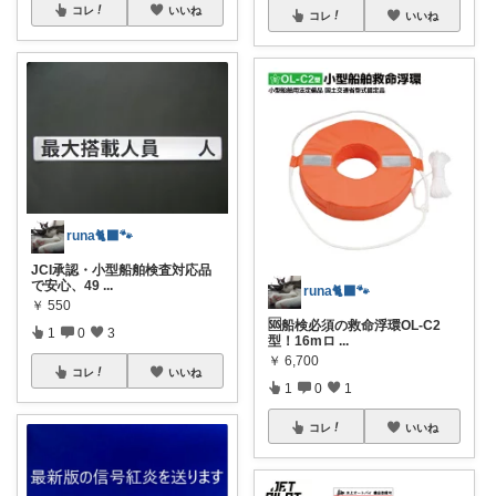
コレ
いいね
コレ
いいね
runa🐈‍⬛🐾
JCI承認・小型船舶検査対応品
で安心、49
...
runa🐈‍⬛🐾
￥
550
🆘船検必須の救命浮環OL-C2
1
0
3
型！16mロ
...
￥
6,700
コレ
いいね
1
0
1
コレ
いいね