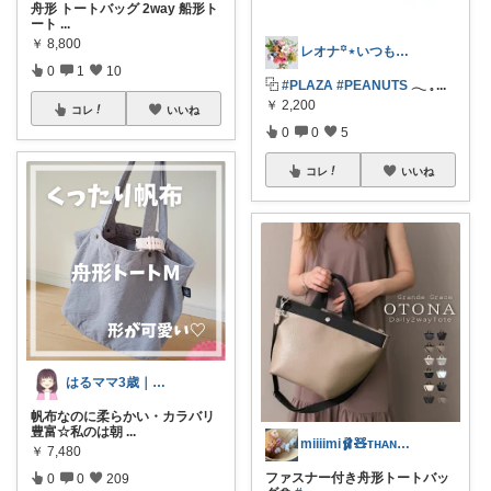
舟形 トートバッグ 2way 船形ト
ート
...
￥
8,800
レオナ꙳⋆いつもありがとうございます🌼
0
1
10
⿻
#PLAZA
#PEANUTS
𓂃 𓈒
...
￥
2,200
コレ
いいね
0
0
5
コレ
いいね
はるママ3歳｜手抜きを極めたい主婦
帆布なのに柔らかい・カラバリ
豊富☆私のは朝
...
miiiimi🩰🧸ᴛʜᴀɴᴋ ʏᴏᴜ
￥
7,480
ファスナー付き舟形トートバッ
0
0
209