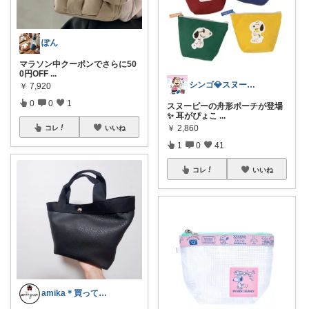
ぽん
マラソン中クーポンでさらに50
0円OFF
...
シンゴ💎スヌーピーで埋め尽くすワン🐶
￥
7,920
0
0
1
スヌーピーの舟形ポーチが登場
✨ 耳がぴょこ
...
￥
2,860
コレ
いいね
1
0
41
コレ
いいね
amika＊買ってよかったオススメ満載！