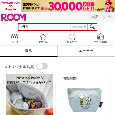
ROOM
楽天トップへ
詳細検索
Feed
見つける
お知らせ
商品
ユーザー
#オリジナル写真