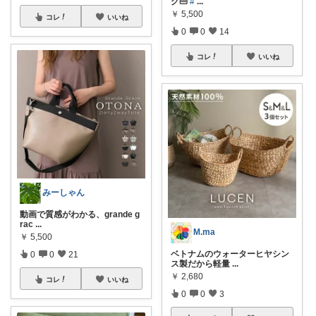
グ👜
#
...
￥
5,500
コレ
いいね
0
0
14
コレ
いいね
みーしゃん
動画で質感がわかる、grande g
rac
...
M.ma
￥
5,500
ベトナムのウォーターヒヤシン
0
0
21
ス製だから軽量
...
￥
2,680
コレ
いいね
0
0
3