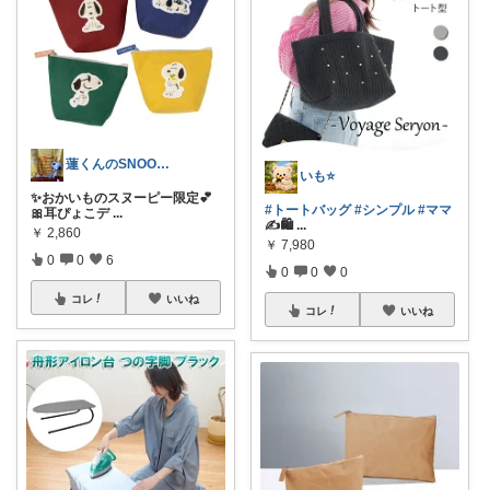
蓮くんのSNOOPYおすすめROOM
いも⭐️
✨おかいものスヌーピー限定💕
#トートバッグ
#シンプル
#ママ
🎀耳ぴょこデ
...
✍️🛍
...
￥
2,860
￥
7,980
0
0
6
0
0
0
コレ
いいね
コレ
いいね