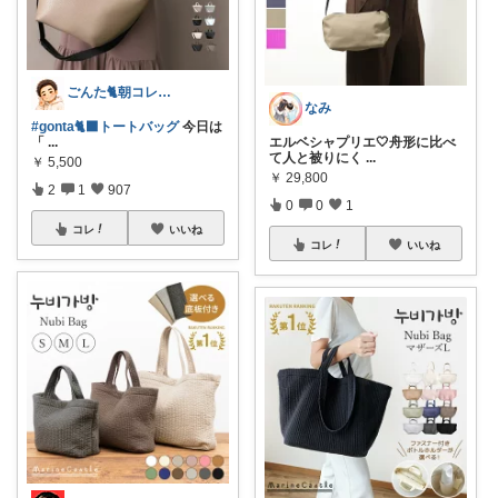
ごんた🐈朝コレ🐈‍⬛
なみ
#gonta🐈‍⬛トートバッグ
今日は
「
...
エルベシャプリエ🤍舟形に比べ
て人と被りにく
...
￥
5,500
￥
29,800
2
1
907
0
0
1
コレ
いいね
コレ
いいね