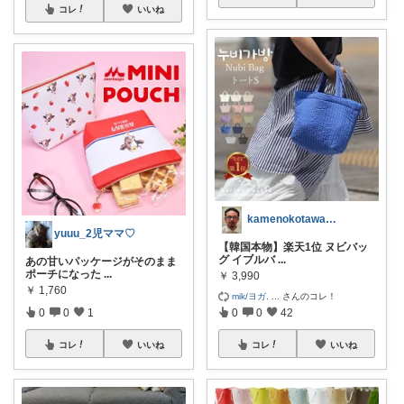
コレ
いいね
kamenokotawashi⭐️
yuuu_2児ママ♡
【韓国本物】楽天1位 ヌビバッ
グ イブルバ
...
あの甘いパッケージがそのまま
ポーチになった
...
￥
3,990
￥
1,760
mik/ヨガ.
...
さんのコレ！
0
0
42
0
0
1
コレ
いいね
コレ
いいね