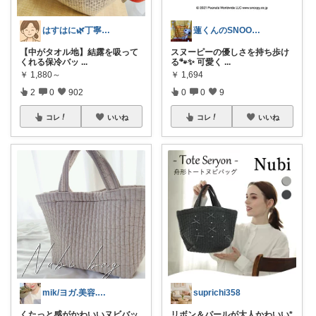
はすはに🌿丁寧な暮らし
蓮くんのSNOOPYおすすめROOM
【中がタオル地】結露を吸って
スヌーピーの優しさを持ち歩け
くれる保冷バッ
...
る🐾✨ 可愛く
...
￥
1,880～
￥
1,694
2
0
902
0
0
9
コレ
いいね
コレ
いいね
mik/ヨガ.美容.ファッション𓂃.✿
suprichi358
くたっと感がかわいいヌビバッ
リボン＆パールが大人かわいい*