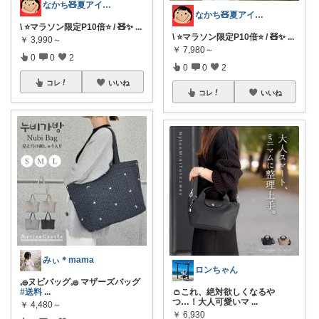
なかち🧸夏アイテム＆便利グッズ✨
なかち🧸夏アイテム＆便利グッズ✨
\ ⭐️マラソン限定P10倍⭐️ / 🧸✨
...
\ ⭐️マラソン限定P10倍⭐️ / 🧸✨
...
￥
3,990～
￥
7,980～
0
0
2
0
0
2
コレ
いいね
コレ
いいね
みぃ︎＊mama
ロンちゃん
𓈒𓐍ヌビバッグ𓈒𓐍 マザーズバッグ
#送料
...
👛これ、絶対欲しくなるや
つ…！大人可愛いマ
...
￥
4,480～
￥
6,930