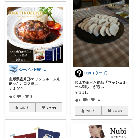
ゆーだい✈︎飛行機好きな1児のパパ✈︎
ugo（ウーゴ）／どれにした？.com
山形県産舟形マッシュルームを
お店で食べた絶品「マッシュル
使った、コク深
...
ーム刺し」が忘
...
￥
4,200
￥
3,218
0
0
0
0
0
14
コレ
いいね
コレ
いいね