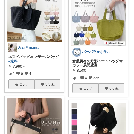
みぃ︎＊mama
バーバラ★小学男子子育て中
𓈒𓐍ヌビバッグ𓈒𓐍 マザーズバッグ
#送料
...
倉敷帆布の舟形トートバッグ☆
カラー展開豊富
...
￥
7,980～
￥
8,580
1
0
4
1
4
336
コレ
いいね
コレ
いいね