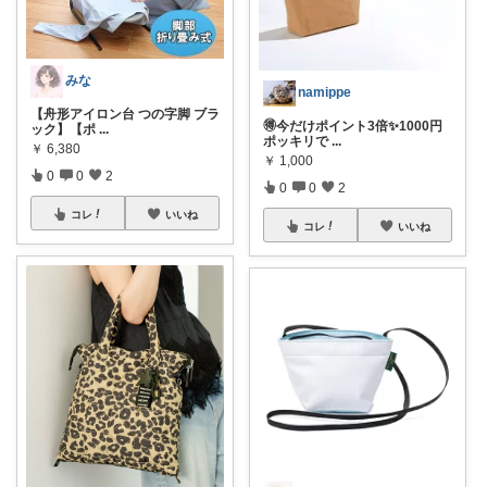
みな
namippe
【舟形アイロン台 つの字脚 ブラ
🉐今だけポイント3倍✨1000円
ック】【ポ
...
ポッキリで
...
￥
6,380
￥
1,000
0
0
2
0
0
2
コレ
いいね
コレ
いいね