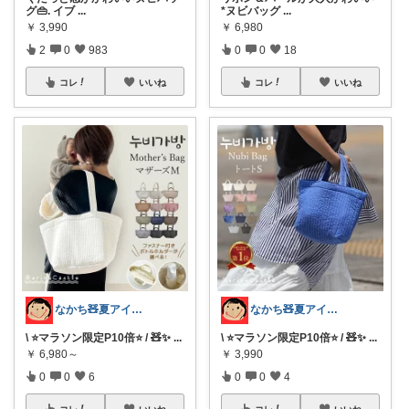
グ👜. イブ
...
*ヌビバッグ
...
￥
3,990
￥
6,980
2
0
983
0
0
18
コレ
いいね
コレ
いいね
なかち🧸夏アイテム＆便利グッズ✨
なかち🧸夏アイテム＆便利グッズ✨
\ ⭐️マラソン限定P10倍⭐️ / 🧸✨
...
\ ⭐️マラソン限定P10倍⭐️ / 🧸✨
...
￥
6,980～
￥
3,990
0
0
6
0
0
4
コレ
いいね
コレ
いいね