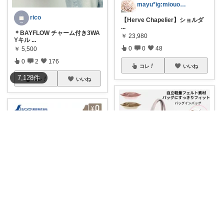
mayu*ig:miouor_home
rico
【Herve Chapelier】ショルダ
...
＊BAYFLOW チャーム付き3WA
￥
23,980
Yキル
...
0
0
48
￥
5,500
0
2
176
コレ
いいね
7,128
件
コレ
いいね
まあさ｜40代のこだわりセレクト
暮らしラク
舟形バッグにフィットするフェ
ルト素材の内袋
...
【🍼 赤ちゃんの沐浴、お湯の温
￥
1,980～