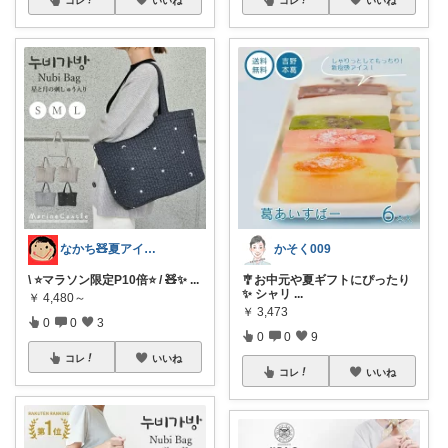
なかち🧸夏アイテム＆便利グッズ✨
かそく009
\ ⭐️マラソン限定P10倍⭐️ / 🧸✨
...
🎐お中元や夏ギフトにぴったり
✨ シャリ
...
￥
4,480～
￥
3,473
0
0
3
0
0
9
コレ
いいね
コレ
いいね