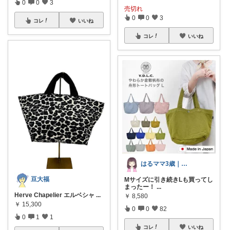
0
0
3
売切れ
0
0
3
コレ
いいね
コレ
いいね
はるママ3歳｜手抜きを極めたい主婦
豆大福
Mサイズに引き続きLも買ってし
まったー！
...
Herve Chapelier エルベシャ
...
￥
8,580
￥
15,300
0
0
82
0
1
1
コレ
いいね