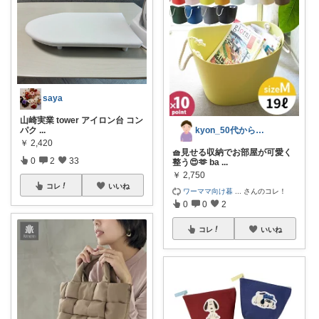
saya
山崎実業 tower アイロン台 コン
kyon_50代からの暮らしラク帖
パク
...
￥
2,420
🧺見せる収納でお部屋が可愛く
0
2
33
整う😍🫶 ba
...
￥
2,750
コレ
いいね
ワーママ向け暮
...
さんのコレ！
0
0
2
コレ
いいね