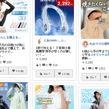
暮らしを整える研究所🍀
とあroom𓂃 𓈒𓏸心地よい衣食住
手元の日焼けが気に
1秒で冷える！ 🎈首掛け扇
指先まで覆えて、外
風機🐻 両手が空くのが嬉し
✨頭から手の甲まで
がラクで
...
い！
...
り守る
#オリジナル
80～
接触
...
￥
5,980
2
100
￥
5,290
0
2
316
7
0
1351
レ
いいね
コレ
いいね
コレ