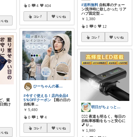
#送料無料
自転車のチェー
0
4
404
ン洗浄時に欲しかった リア
ハブ固定型
...
コレ
いいね
￥
1,380
いいね
0
0
12
コレ
いいね
ひーちゃんの暮らしと服ROOM🌷
#今すぐ使える！店内全品4
ど、紫
5％OFFクーポン
【雨の日の
 日焼け
自転車
...
明日がちょっと好きになる
￥
5,480
🚴‍♂️✨ 夜道も明るく、毎日の
0
1
4
自転車移動をもっと安心に
💕 U
...
コレ
いいね
￥
1,980
いいね