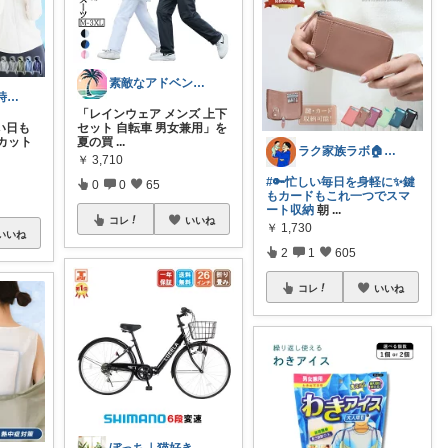
素敵なアドベンチャー🌿
Miyu｜おうち時間の小さな幸せ🌸
「レインウェア メンズ 上下
い日も
セット 自転車 男女兼用」を
Vカット
夏の買
...
ラク家族ラボ🏠️30代子育てパパルーム
￥
3,710
#🔑忙しい毎日を身軽に✨鍵
0
0
65
もカードもこれ一つでスマ
ート収納
朝
...
コレ
いいね
￥
1,730
いいね
2
1
605
コレ
いいね