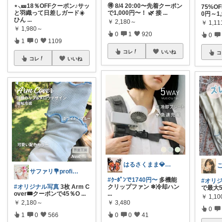
⋆⸜🎫18％OFFクーポン♪サッ
🉐 8/4 20:00〜先着クーポン
75%O
と羽織って日差しガード☀️
で1,000円〜！ 🌿 接
...
0円～1,
ひん
...
￥
2,180～
￥
1,1
￥
1,980～
0
1
920
0
1
0
1109
コレ
いいね
コ
コレ
いいね
はるさくまま💎兄妹ﾜｰﾏﾏ🦋ig/X
サファリ‎💐profileにてお礼
#ｸｰﾎﾟﾝで1740円〜
多機能
#オリ
#オリジナル写真
3枚 Arm C
クリップファン ❄冷却ハン
で最大5
over🎟クーポンで45％O
...
...
￥
1,1
￥
2,180～
￥
3,480
0
1
0
566
0
0
41