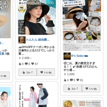
たんたん 経由購入ありがとうございます！
れみママ@便利雑貨¸¸kids
🧢20%OFFクーポン❣️かぶる
しっか
日傘❣️かぶるだけでしっかり
写真
3枚
紫
...
R’s Select🏡
￥
2,499～
🥵これ、夏の救世主すぎ
0
0
67
る！！ ✔️ 体感-10℃のひん
やり感
...
コレ
いいね
￥
1,000
いいね
0
5
91
コレ
いいね