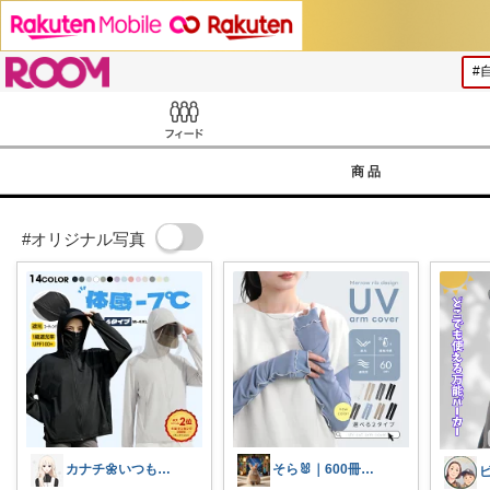
ROOM
Feed
商品
#オリジナル写真
カナチ🌼いつもご覧くださり感謝ꕤ
そら🐰｜600冊読んだ絵本好きママ