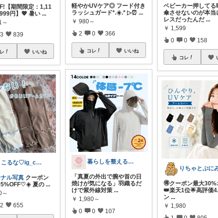
軽やかUVケア◎ フード付き
ベビーカー押してる
FF!【期間限定：1,11
ラッシュガード*.☀️.* ▷⏰
...
傘させないのが本当
999円】💖 暑い
...
レスだったんだ
...
￥
980～
11～
￥
1,599
2
0
366
3
839
0
0
158
コレ
いいね
レ
いいね
コレ
暮らしを整える研究所🍀
ここるな♡ig_cona260
「真夏の外出で腕や首の日
ジナル写真
クーポン
焼けが気になる」羽織るだ
🉐クーポン最大30%
5%OFF♡☀️ 夏の
...
けで紫外線対策
...
👑楽天1位🌟高評価4.
00～
ン
...
￥
1,980～
2
655
￥
1,980
0
0
107
1
0
805