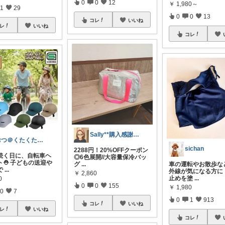
0
0
12
￥
1,980～
1
29
0
0
13
コレ
いいね
レ
いいね
コレ
Sally**購入感謝です☺︎!
おつ＠くたくたのゆる健康
sichan
2288円！20%OFFクーポン
続く日に、自転車ヘ
◎6色展開//大容量保冷バッ
⛑️ 子どもの送迎や
車の運転やお散歩な
グ
...
で
...
外線が気になる方に
￥
2,860
止めを塗
...
0
0
0
155
￥
1,980
0
7
0
1
913
コレ
いいね
レ
いいね
コレ