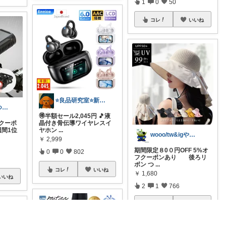
1
0
50
コレ
いいね
⭐良品研究室⭐新潟県民のオススメ🍙お米
すりけん【いつもありがとう😊】
🉐半額セール2,045円 🎵液
＼クーポ
晶付き骨伝導ワイヤレスイ
週間1位
ヤホン
...
wooo/tw&igやってます
￥
2,999
期間限定８0０円OFF 5%オ
0
0
802
フクーポンあり 後ろリ
ボン つ
...
コレ
いいね
￥
1,680
いいね
2
1
766
コレ
いいね