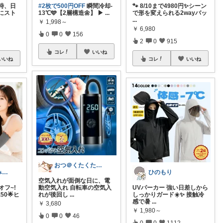
時、日
#2枚で500円OFF
瞬間冷却-
🐾 8/10まで4980円✨シーン
にスト
13℃🩵【2層構造🌼】 ▶
...
で形を変えられる2wayバッ
...
￥
1,998～
￥
6,980
0
0
156
2
0
915
コレ
いいね
いいね
コレ
いいね
おつ＠くたくたのゆる健康
​りちゃとぷにみつ💎
ひのもり
空気入れが面倒な日に、電
オフ~!
動空気入れ 自転車の空気入
UVパーカー 強い日差しから
50🌟ヒ
れが後回し
...
しっかりガード☀️✨ 接触冷
感で暑
...
￥
3,680
￥
1,980～
0
0
46
0
0
1112