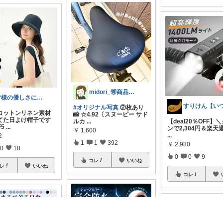
midori_🉐商品と時短簡単ごはん
皆様の優しさに感謝です✨happyミルク
#オリジナル写真
②枚あり
コットンリネン素材
📸 ☆4.92〔スヌーピー サド
てた日よけ帽子です
【deal20％OFF】
ルカ
...
F5
...
ンで2,304円＆楽天
￥
1,600
...
2
1
1
392
￥
2,980
0
18
0
0
9
コレ
いいね
レ
いいね
コレ