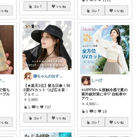
コレ
いいね
いいね
コレ
いいね
陽ちゃんのおすすめROOM
つちぐち ギフト*暮らし
しーげ
【★楽天1位】被る日傘！36
で落ち
0度UVカット つば広＆首・
✨UPF50+＆接触冷感で夏の
ープル
フェイ
...
紫外線対策に🌞🤍 自転車や
アウ
...
￥
1,980
￥
4,980～
1
0
737
0
0
19
コレ
いいね
いいね
コレ
いいね