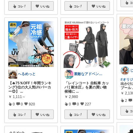
コ
コレ
いいね
コレ
いいね
へるめっと
素敵なアドベンチャー🌿
#オリ
【🔥75％OFF！年間ランキ
「レインコート 自転車 カッ
出かけに
ング3位の大人気UVパーカ
パ [ 耐水圧」を夏の買い物
プール
ー😊】
...
候補に
...
￥
2,13
￥
1,111～
￥
2,980
2
0
0
920
0
0
227
コ
コレ
いいね
コレ
いいね