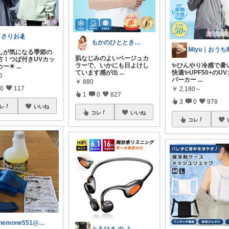
さりお🏂
もかのひととき𓂃𓈒𓏸
差しが気になる季節の
肌なじみのよいベージュカ
方！つば付きUVカッ
ラーで、いかにも日よけし
✨ひんやり冷感で暑
カー☀
...
ています感が出
...
快適✨UPF50+のU
0
パーカー
...
￥
880
0
117
￥
2,180～
1
0
827
3
0
978
レ
いいね
コレ
いいね
コレ
anemone551@経由ありがとう♡