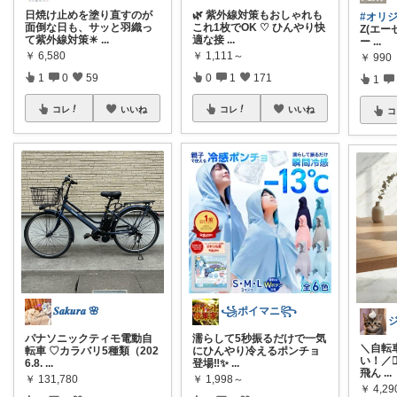
日焼け止めを塗り直すのが
🌿 紫外線対策もおしゃれも
#オリ
面倒な日も、サッと羽織っ
これ1枚でOK ♡ ひんやり快
Z(エー
て紫外線対策☀
...
適な接
...
ー
...
￥
6,580
￥
1,111～
￥
990
1
0
59
0
1
171
1
コレ
いいね
コレ
いいね
コ
𝑺𝒂𝒌𝒖𝒓𝒂 🌸
꧁ポイマニ꧂
パナソニックティモ電動自
濡らして5秒振るだけで一気
＼自転
転車 ♡カラバリ5種類（202
にひんやり冷えるポンチョ
い！／
6.8.
...
登場‼️✨
...
飛ん
...
￥
131,780
￥
1,998～
￥
4,29