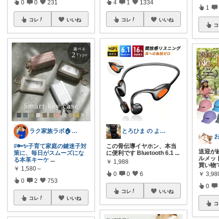
0
0
231
4
1
1334
1
コレ
いいね
コレ
いいね
コ
ラク家族ラボ🏠️30代子育てパパルーム
とろひま の よろず屋～お得な商品たち～
#🔑✨子育て家庭の鍵迷子対
この骨伝導イヤホン、本当
送迎が
策に、毎日がスムーズにな
に便利です Bluetooth 6.1
...
ルメット
る本革キーケ
...
￥
1,988
買い物
￥
1,580～
0
0
6
￥
3,98
0
2
753
0
コレ
いいね
コレ
いいね
コ