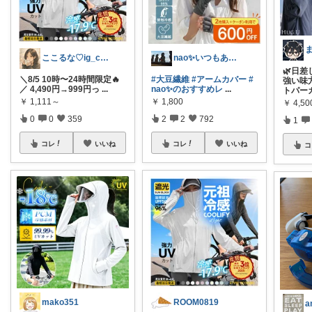
ま
ここるな♡ig_cona260
nao✨いつもありがとう😊
🌿日
＼8/5 10時〜24時間限定🔥
#大豆繊維
#アームカバー
#
強い味
／ 4,490円→999円っ
...
nao✨のおすすめレ
...
トパー
￥
1,111～
￥
1,800
￥
4,50
0
0
359
2
2
792
1
コレ
いいね
コレ
いいね
コ
mako351
ROOM0819