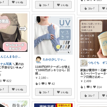
レ
いいね
コレ
いいね
コレ
じんじんまる@2歳児ママ
たか@少しリッチな生活がしたいパパ
ジナル写真
＼夏のお
1180円OFFクーポンが使え
手放せない☀️🧢／
て1000円ポッキリから♪ 日
家族が愛用中！石鹸
...
焼
...
るスーパーウォータ
0
ーフ日焼け止め
...
￥
2,180～
0
822
￥
2,499
0
0
42
1
0
314
レ
いいね
コレ
いいね
コレ