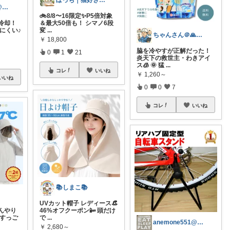
ぼっち｜猫好き57歳主婦の健康ライフ
インドアっ子@ご購入ありがとうございます
🚲8/8〜16限定✨P5倍対象
冷却！
＆最大50倍も！ シマノ6段
にくい♪
変
...
ちゃんさん＠🙏kansya👶1👶0
￥
18,800
脇を冷やすが正解だった！
0
1
21
炎天下の救世主・わきアイ
ス🧊 🌞 猛
...
コレ
いいね
￥
1,260～
いいね
0
0
7
コレ
いいね
📚しまこ📚
UVカット帽子 レディース👒
んやり
46%オフクーポン📴 頭だけ
がすっご
で
...
anemone551@経由ありがとう♡
￥
2,680～