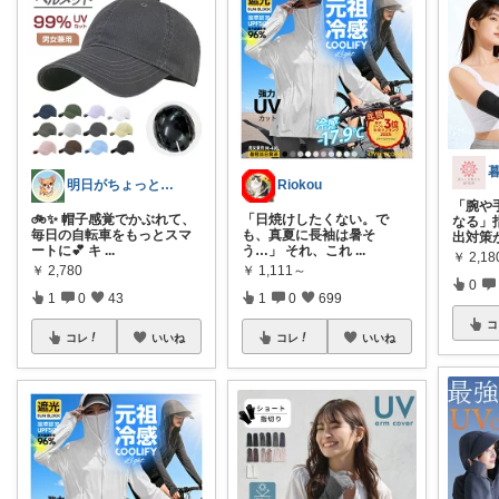
明日がちょっと好きになる
Riokou
「腕や
🚲✨ 帽子感覚でかぶれて、
「日焼けしたくない。で
なる」
毎日の自転車をもっとスマ
も、真夏に長袖は暑そ
出対策
ートに💕 キ
...
う…」 それ、これ
...
￥
2,1
￥
2,780
￥
1,111～
0
1
0
43
1
0
699
コ
コレ
いいね
コレ
いいね