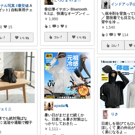
とろひま の よろず屋～お得な商品たち～
ジナル写真
#最安値
A
骨伝導イヤホン Bluetooth
ゼット) 自転車用チェ
＼保冷剤を背負って
6.1は、快適なオープンイ
...
／ 普段着でも目立ち
￥
1,980
背中を冷
...
1
0
8
0
15
￥
1,540
0
0
114
コレ
いいね
レ
いいね
コレ
ayadai🐈
ジェミニ
りさ
暑い日がまだまだ続くか
車でも絶対飛ばな
ら、日差し＆暑さ対策はし
‍♀️ 送迎や通勤で帽子
日差しを浴びてもひ
っかりしておきた
...
涼しくて 夏の外出
￥
1,111～
く楽になるよ
...
0