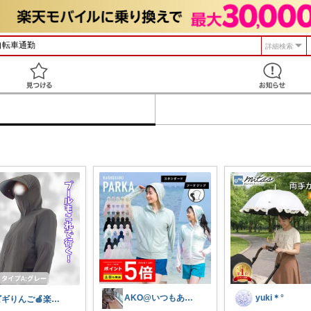
詳細検索
見つける
AKO@いつもありがとう🐾໊¨̮✩︎
yuki＊°
ビギりんご🍎楽する暮らし🏠