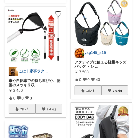
ysg145_s15
アクティブに使える軽量キッズ
バッグ ・シ
...
こは｜家事ラクと暮らしの趣味↗️楽天市場
￥
7,508
0
0
43
車や自転車での持ち運びや、物
置のスッキリ収
...
￥
2,450
コレ
いいね
0
0
3
コレ
いいね