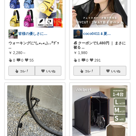
皆様の優しさに感謝です✨happyミルク
coco0411🌷夏グッズ色々🌻
ウォーキングに*(„◕᎑◕„)⸝⸝꙳ｸﾞｯ
👒 クーポンで1,480円 ｜ まさに
...
被る
...
￥
2,280～
￥
1,980
0
0
55
0
0
291
コレ
いいね
コレ
いいね