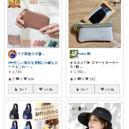
ラク家族ラボ🏠️30代子育てパパルーム
toku 🎼
#🔑忙しい毎日を身軽に✨鍵もカ
オススメ♡▶︎ スマートキーケー
ードもこれ一
...
ス / 軽
...
￥
1,730
￥
1,760～
2
1
604
0
0
262
コレ
いいね
コレ
いいね