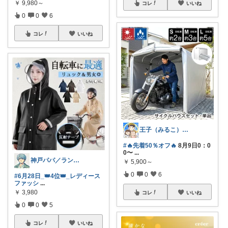
￥
9,980～
コレ
いいね
0
0
6
コレ
いいね
王子（みるこ）👑便利グッズ×QOL向上
#🔥先着50％オフ🔥
8月9日0：0
0〜
...
神戸パパ／ランキング＆レビュー毎日掲載
￥
5,900～
0
0
6
#6月28日_👑4位👑_レディース
ファッシ
...
￥
3,980
コレ
いいね
0
0
5
コレ
いいね