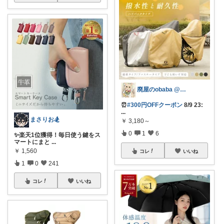
廃屋のobaba @ 感謝🙏ほぼ朝コレ
⏰
#300円OFFクーポン
8/9 23:
...
まさりお🏂
￥
3,180～
0
1
6
✨楽天1位獲得！毎日使う鍵をス
マートにまと
...
￥
1,560
コレ
いいね
1
0
241
コレ
いいね