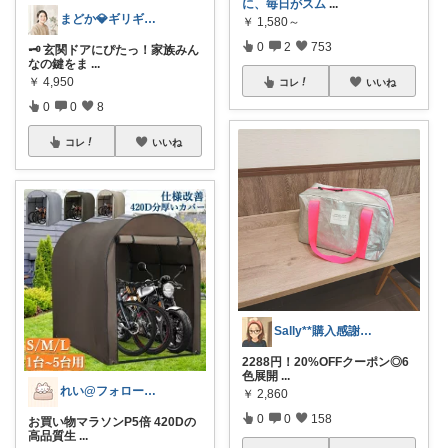
に、毎日がスム
...
まどか💎ギリギリアラサーOL
￥
1,580～
0
2
753
🗝️ 玄関ドアにぴたっ！家族みん
なの鍵をま
...
￥
4,950
コレ
いいね
0
0
8
コレ
いいね
Sally**購入感謝です☺︎!
2288円！20%OFFクーポン◎6
色展開
...
れい@フォロー＆経由購入感謝です♪
￥
2,860
0
0
158
お買い物マラソンP5倍 420Dの
高品質生
...