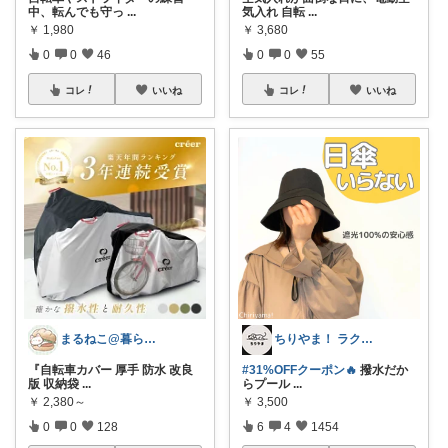
中、転んでも守っ
...
気入れ 自転
...
￥
1,980
￥
3,680
0
0
46
0
0
55
コレ
いいね
コレ
いいね
まるねこ@暮らしと子育て🐈️🌸
ちりやま！ ラク×便利グッズ🫧
『自転車カバー 厚手 防水 改良
#31%OFFクーポン🔥
撥水だか
版 収納袋
...
らプール
...
￥
2,380～
￥
3,500
0
0
128
6
4
1454