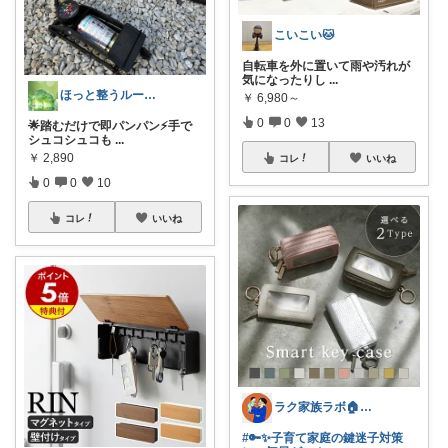
こいこい🐱
自転車を外に置いて雨や汚れが
気になったりし
...
ほっと整うルーム🌿
￥
6,980～
0
0
13
🌟踏むだけで即パンパン⚡手で
シュコシュコも
...
￥
2,890
コレ
いいね
0
0
10
コレ
いいね
ラク家族ラボ🏠️30代子育てパパルーム
#🔑✨子育て家庭の鍵迷子対策