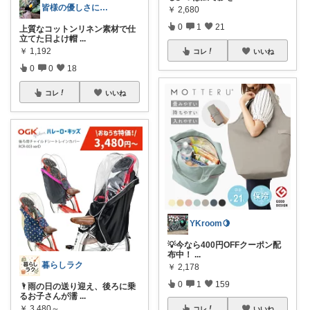
皆様の優しさに感謝です✨happyミルク
￥
2,680
0
1
21
上質なコットンリネン素材で仕
立てた日よけ帽
...
￥
1,192
コレ
いいね
0
0
18
コレ
いいね
YKroom🍋
💡今なら400円OFFクーポン配
布中！
...
暮らしラク
￥
2,178
0
1
159
🌂雨の日の送り迎え、後ろに乗
るお子さんが濡
...
￥
3,480～
コレ
いいね