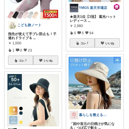
YMGS 楽天市場店
★楽天1位【3冠】 遮光ハット
レディース
...
こども旅ノート
￥
2,980
0
5
64
指先が使えて手ブレ防止も！子
連れドライブ＆
...
￥
1,000
コレ
いいね
1
0
23
コレ
いいね
暮らしを整える研究所🍀
「顔や首元の日焼けが気にな
る」つば広で影を
...