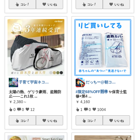
コレ
いいね
コレ
いいね
子育て宇宙ネコ🐈育児日用品ROOM🏠
だっちー@朝コレ5時🚗カー用品探求家
太陽の熱、ゲリラ豪雨、盗難防
#限定68%OFF🈹🉐
✨保育士監
止――これ1枚
...
修×第4
...
￥
2,380～
￥
4,160
0
0
12
1
0
1004
コレ
いいね
コレ
いいね