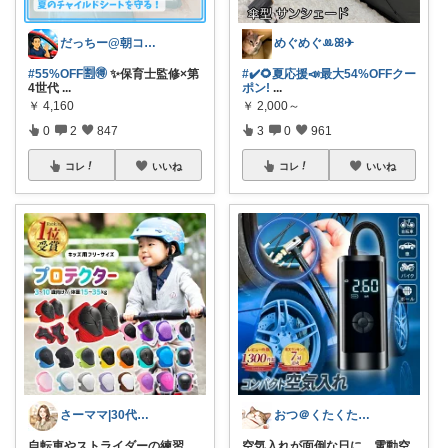
だっちー@朝コレ5時🚗カー用品探求家
めぐめぐꔛꕤ✈︎
#55%OFF🈹🉐
✨保育士監修×第
#✔️🌻夏応援📣最大54%OFFクー
4世代
...
ポン!
...
￥
4,160
￥
2,000～
0
2
847
3
0
961
コレ
いいね
コレ
いいね
さーママ|30代小2女児ママ🎀
おつ＠くたくたのゆる健康
自転車やストライダーの練習
空気入れが面倒な日に、電動空