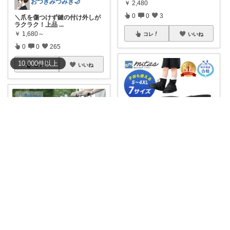
おつきみつみき🌙
￥
2,480
0
0
3
＼爪を傷つけず鍵の付け外しが
ラクラク！上品
...
￥
1,680～
コレ
いいね
0
0
265
10,000
件
以上
コレ
いいね
ゆん⌇インテリアと生活雑貨がメイン🧸
国内防水検査に合格したレイン
シューズカバー
...
みののん🌠(୨୧•͈ᴗ•͈)感謝♡
￥
1,000～
0
0
3
🌠先着限定2,000円OFFクーポン
あり🉐
...
￥
9,980
コレ
いいね