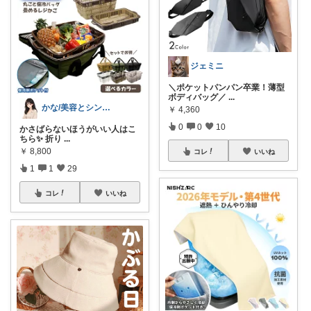
ジェミニ
＼ポケットパンパン卒業！薄型
ボディバッグ／
...
かな/美容とシンプルでおしゃれな暮らし
￥
4,360
0
0
10
かさばらないほうがいい人はこ
ちら✨️ 折り
...
￥
8,800
コレ
いいね
1
1
29
コレ
いいね