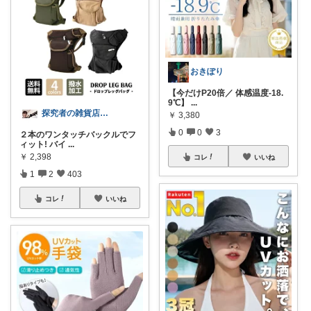
おきぽり
【今だけP20倍／ 体感温度-18.
9℃】
...
探究者の雑貨店⭐︎ ☀️🌻🍉✨
￥
3,380
0
0
3
２本のワンタッチバックルでフ
ィット! バイ
...
￥
2,398
コレ
いいね
1
2
403
コレ
いいね