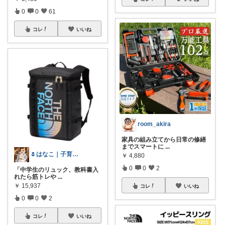
0
0
61
コレ
いいね
room_akira
家具の組み立てから日常の修繕
までスマートに
...
🌷はなこ｜子育て×3児ママ
￥
4,880
0
0
2
「中学生のリュック、教科書入
れたら筋トレや
...
￥
15,937
コレ
いいね
0
0
2
コレ
いいね