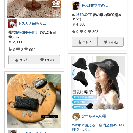
ｷｬﾗﾒﾙ🧡ママのかわいい×ラク育児✼
🎀
#67%OFF
夏の車内50℃超🔥
アツす
...
トスカナ🤗ありがとうございます💕
￥
4,160
0
0
868
🉐
#25%OFFｸｰﾎﾟﾝ
『かぶる日
傘』
...
￥
2,980
コレ
いいね
3
0
887
コレ
いいね
ひーちゃんの暮らしと服ROOM🌷
#今すぐ使える！店内全品45％O
FFクーポ
...