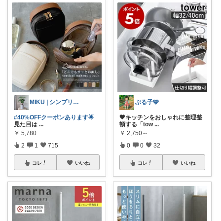
ぶる子🩵
MIKU | シンプリスト主婦
🖤キッチンをおしゃれに整理整
#40%OFFクーポンあります🌟
頓する「tow
...
見た目は
...
￥
2,750～
￥
5,780
0
0
32
2
1
715
コレ
いいね
コレ
いいね