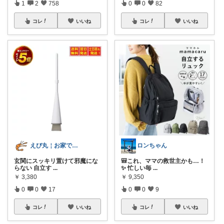
1
2
758
0
0
82
コレ
いいね
コレ
いいね
えび丸￤お家でセルフケア アイテム
ロンちゃん
玄関にスッキリ置けて邪魔にな
🎒これ、ママの救世主かも…！
らない 自立す
...
✨ 忙しい毎
...
￥
3,380
￥
9,350
0
0
17
0
0
9
コレ
いいね
コレ
いいね