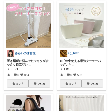
みゅいの🐥育児×時短×コスパ☀️朝コレ
sg_blitz
置き場所に悩んでたマキタがす
❄️「年中使える最強クーラーバ
っきり自立♡シ
...
ッグ」✨
...
￥
2,701
￥
1,980
0
6
854
0
0
506
コレ
いいね
コレ
いいね