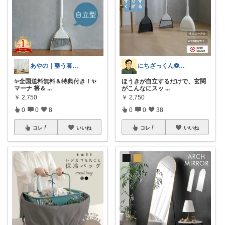
にちざっくん⚽️日用品好き30代🔰
あやの｜整う暮らしROOM
ほうきが自立するだけで、玄関
✨全国送料無料＆特典付き！✨
がこんなにスッ
...
マーナ 箒＆
...
￥
2,750
￥
2,750
0
0
38
0
0
8
コレ
いいね
コレ
いいね