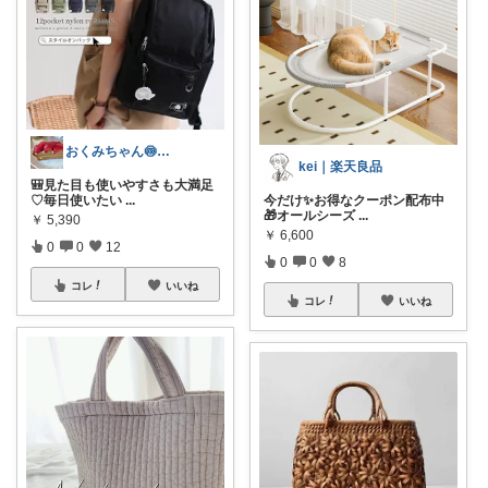
おくみちゃん🍥朝コレ界隈✌🏻
kei｜楽天良品
🎒見た目も使いやすさも大満足
今だけ✨お得なクーポン配布中
♡毎日使いたい
...
🎁オールシーズ
...
￥
5,390
￥
6,600
0
0
12
0
0
8
コレ
いいね
コレ
いいね