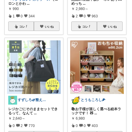
ロンとかわ
...
めっち
...
￥
990
￥
2,980～
1
0
344
2
0
963
コレ
いいね
コレ
いいね
すずしろ🌿整えながら、ゆるく暮らす
とうもころし🌽
レジかごにそのままセットでき
📚お子様が楽しく選べる絵本ラ
るって、なんて
...
ックです！ 🧸
...
￥
2,640～
￥
6,980
0
2
770
0
0
403