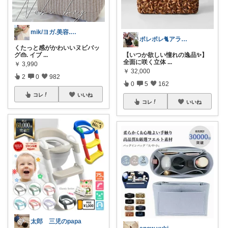
mik/ヨガ.美容.ファッション𓂃.✿
ポレポレ🐈アラフィフの可愛い図鑑
くたっと感がかわいいヌビバッ
【いつか欲しい憧れの逸品✨】
グ👜. イブ
...
全面に咲く立体
...
￥
3,990
￥
32,000
2
0
982
0
5
162
コレ
いいね
コレ
いいね
太郎 三児のpapa