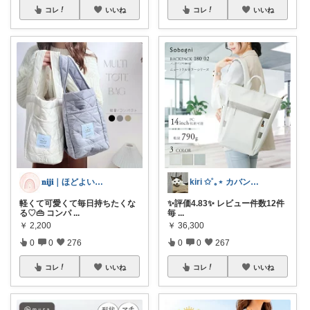
コレ
いいね
コレ
いいね
𝐧𝐢𝐣𝐢｜ほどよい華を、暮らしに
kiri ✩˚｡⋆ カバン屋さん✩˚｡⋆
軽くて可愛くて毎日持ちたくな
✨評価4.83✨ レビュー件数12件
る♡👜 コンパ
...
毎
...
￥
2,200
￥
36,300
0
0
276
0
0
267
コレ
いいね
コレ
いいね