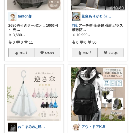
花🌼ありがとう(*･ω･)*_ _)ﾍ
tanton🪴
#鏡
アーチ型 全身鏡 強化ガラス
2680円引きクーポン →1000円
飛散防
...
～ 先
...
￥
10,999～
￥
3,680～
0
0
50
0
0
11
コレ
いいね
コレ
いいね
アウトドアK.B
ねこまみれ_経由感謝致します🐈