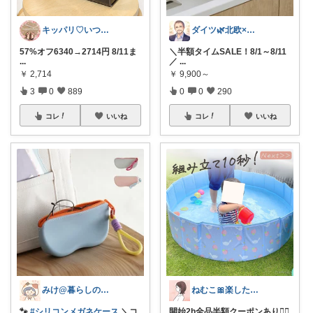
キッパリ♡いつもありがとうございます🌸
ダイツ🌿北欧×日本｜無理のない道具選び
57%オフ6340→2714円 8/11ま
＼半額タイムSALE！8/1～8/11
...
／
...
￥
2,714
￥
9,900～
3
0
889
0
0
290
コレ
いいね
コレ
いいね
みけ@暮らしのアイテム🫖☕️⁎.
ねむこ🎀楽したいママの購入品ほぼオリ写
🐾
#シリコンメガネケース
＼コ
開始2h全品半額クーポンあり❤️‍🔥