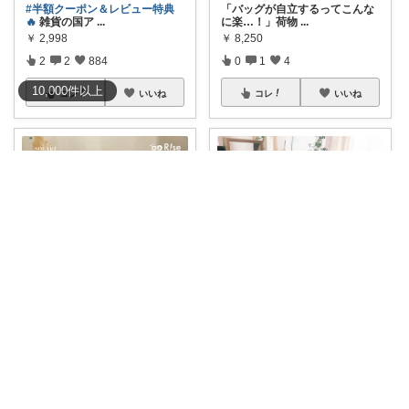
「バッグが自立するってこんな
#半額クーポン＆レビュー特典
に楽…！」荷物
...
🔥
雑貨の国ア
...
￥
8,250
￥
2,998
0
1
4
2
2
884
10,000
件
以上
コレ
いいね
コレ
いいね
annkumo𓂅 𓈒北欧ゆるミニマル
からすま
#オリジナル写真
グッドデザイ
"🌸自立するから、ポーチの中も
ン賞🏆 座
...
いつもすっき
...
￥
59,400
￥
1,980～
1
2
973
0
0
54