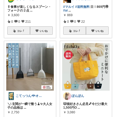
🥄食事が楽しくなるスプーン・
#マルイ
#送料無料
日！869円🉐
フォークの２点
...
#ai
...
￥
3,600
￥
869
0
0
211
0
0
22
コレ
いいね
コレ
いいね
こてっつん𖥸オイシイとカワイイはセイギ
ぽんぽん
＼\ 玄関が一瞬で整う🧹✨大人女
🐱猫好きさん必見💕今だけ最大
子の品格ほ
...
1,500円O
...
￥
2,750
￥
3,080