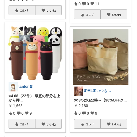
0
0
11
コレ
いいね
コレ
いいね
tanton🪴
🦋ML🦋いつもありがとう💓
⭐4.68（22件） 🐻底の部分を上
୨୧ 8/5(水)22時～【90%OFFク
...
から押
...
￥
2,180
￥
1,663
0
0
9
0
0
9
コレ
いいね
コレ
いいね