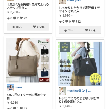
snow yuki
【累計6万個突破✨自分で上れる
しっかりした作りで高評価！デ
ステップ付き
...
ザインは気に入
...
￥
3,780～
￥
1,980～
0
2
72
0
0
732
コレ
いいね
コレ
いいね
mana
mochico🍑𓅰｜子育てmama
4,070円OFFクーポン配布中✨
レジカゴにそのまま取り付けO
自
...
K！保冷素材で
...
￥
6,930
￥
2,640～
0
1
42