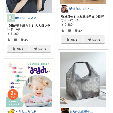
猫好きおじさんのインテリア雑貨
🐱洗濯物を入れる場所まで猫デ
omaru｜コスメと大人女子の暮らし
ザインに♪ ゆ
...
￥
2,880～
【機能美を纏う】📱 大人気ブラ
ンド「aje
...
0
2
42
￥
6,160
0
0
45
コレ
いいね
コレ
いいね
とうもころし🌽
まろかお@熱中注意🥵