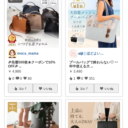
moca_mama
𝐧𝐢𝐣𝐢｜ほどよい華を、暮らしに
🎉先着500枚★クーポンで10%
プールバッグで終わらない♡ 一
OFF🎉
...
年中使える大
...
￥
4,980
￥
3,480
0
0
80
1
0
351
コレ
いいね
コレ
いいね