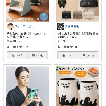
ジャーニー@三兄弟ママ
まさりお🏂
子どもの「自分でやりたい！」
✨1つあると毎日から特別な日ま
を応援♪木製キ
...
で頼れる、大
...
￥
4,180～
￥
6,980
1
1
582
0
0
205
コレ
いいね
コレ
いいね