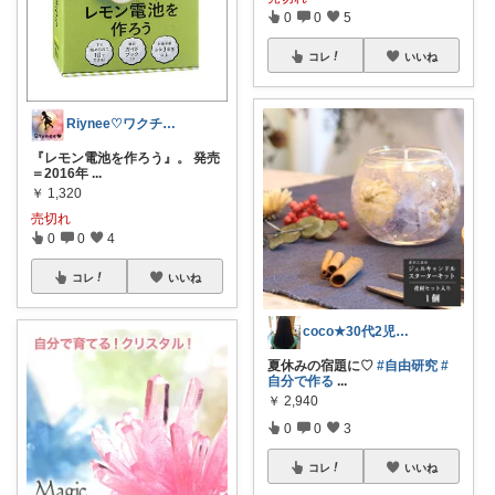
0
0
5
コレ
いいね
Riynee♡ワクチン接種済み
『レモン電池を作ろう』。 発売
＝2016年
...
￥
1,320
売切れ
0
0
4
コレ
いいね
coco★30代2児ママ♥️
夏休みの宿題に♡
#自由研究
#
自分で作る
...
￥
2,940
0
0
3
コレ
いいね