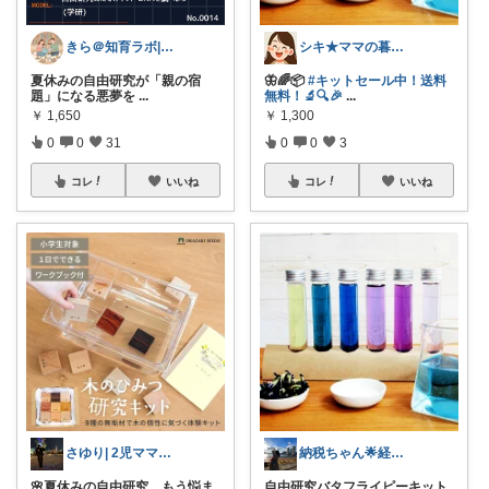
きら＠知育ラボ| 育児関連グッズカタログ
シキ★ママの暮らし、キッズ
夏休みの自由研究が「親の宿
🦋🌈📦
#キットセール中！送料
題」になる悪夢を
...
無料！🔬🔍🎉
...
￥
1,650
￥
1,300
0
0
31
0
0
3
コレ
いいね
コレ
いいね
さゆり| 2児ママお買い物メモ🧸
納税ちゃん🌟経由購入★
🌸夏休みの自由研究、もう悩ま
自由研究バタフライピーキット