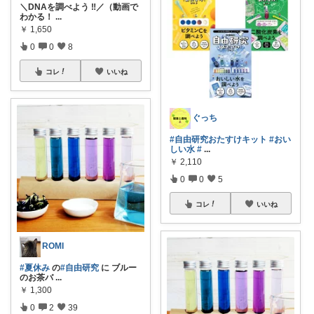
＼DNAを調べよう ‼️／（動画で
わかる！
...
￥
1,650
0
0
8
コレ
いいね
ぐっち
#自由研究おたすけキット
#おい
しい水
#
...
￥
2,110
0
0
5
コレ
いいね
ROMI
#夏休み
の
#自由研究
に ブルー
のお茶バ
...
￥
1,300
0
2
39