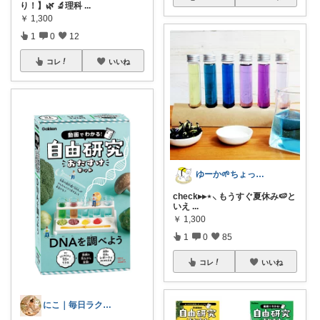
り！】🌿 🔬理科
...
￥
1,300
1
0
12
コレ
いいね
ゆーか🌱ちょっと気分が整う暮らし集め
check▸▸⋆⸜ もうすぐ夏休み🍉と
いえ
...
￥
1,300
1
0
85
コレ
いいね
にこ｜毎日ラクに🍀