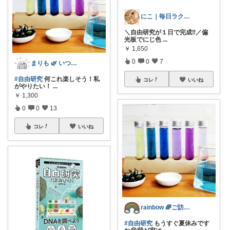
にこ｜毎日ラクに🍀
＼自由研究が１日で完成‼️／偏
光板でにじ色
...
￥
1,650
0
0
7
まりも 🌿 いつもありがとうございます
#自由研究
何これ楽しそう！私
コレ
いいね
がやりたい！
...
￥
1,300
0
0
13
コレ
いいね
rainbow 🌈ご訪問ありがとう🌹
#自由研究
もうすぐ夏休みです