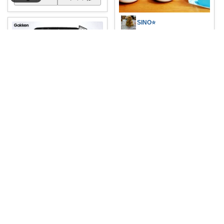
SINO⭐️
#自由研究
#バタフライピーキッ
ト
自分で
...
￥
1,300
0
0
188
コレ
いいね
まりママ ◡̈ 知育・本・北欧
✐☡ 自由研究おたすけキット 時
間のある
...
￥
1,650