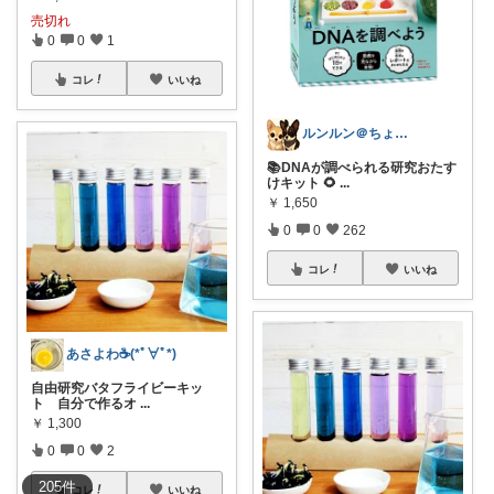
売切れ
0
0
1
コレ
いいね
ルンルン＠ちょいラク暮らし
📚DNAが調べられる研究おたす
けキット 🌻
...
￥
1,650
0
0
262
コレ
いいね
あさよわ☕️(*ﾟ∀ﾟ*)
自由研究バタフライビーキッ
ト 自分で作るオ
...
￥
1,300
0
0
2
205
件
コレ
いいね