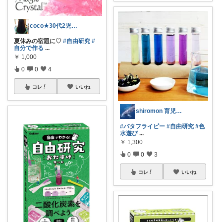
coco★30代2児ママ♥️
夏休みの宿題に♡
#自由研究
#
自分で作る
...
￥
1,000
0
0
4
コレ
いいね
shiromon 育児＆海や旅行グッズ
#バタフライピー
#自由研究
#色
水遊び
...
￥
1,300
0
0
3
コレ
いいね