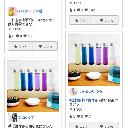
￥
1,650
1
3
192
𝗔𝗥𝗜ꪔ̤̮マラソン感謝✨走るよー
これも自由研究にいいね✨やっ
コレ
いいね
ぱり普段できな
...
￥
1,650
0
0
46
コレ
いいね
よそ美🍳いつも感謝です💓
#送料無料
#夏休み
\\青いお茶バ
タフラ
...
￥
1,300
0
0
7
つばめくす
🌈【夏休み自由研究にぴった
コレ
いいね