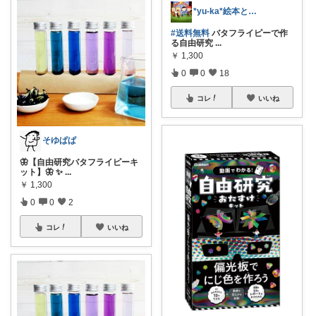
*yu-ka*絵本とすきなものたち👑
#送料無料
バタフライピーで作
る自由研究
...
￥
1,300
0
0
18
コレ
いいね
そゆぱぱ
🦋【自由研究バタフライピーキ
ット】🦋 ✨
...
￥
1,300
0
0
2
コレ
いいね