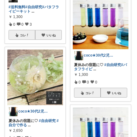
#送料無料
#自由研究
#バタフラ
イピーキット
...
￥
1,300
0
0
3
コレ
いいね
coco★30代2児ママ♥️
夏休みの宿題に♡
#自由研究
#バ
タフライピ
...
￥
1,300
0
0
0
コレ
いいね
coco★30代2児ママ♥️
夏休みの宿題に♡
#自由研究
#
自分で作る
...
￥
2,650