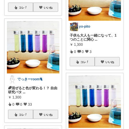
コレ
いいね
yo-pito
子供も大人も一緒になって、1
つのことに関心
...
￥
1,300
0
0
3
コレ
いいね
でっきーroom🐈
🌈混ぜると色が変わる！？ 自由
研究バタ
...
￥
1,300
0
0
33
コレ
いいね