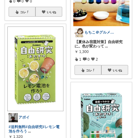
0
0
0
コレ
いいね
もちこ＠グルメとおしゃれの満腹ROOM
【夏休み宿題対策】自由研究
に。色が変わって
...
￥
1,300
1
0
2
コレ
いいね
アポイ
#送料無料
#自由研究
#レモン電
池を作ろう
...
￥
1,320