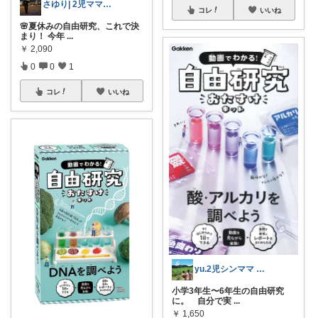
さゆり| 2児ママお買い物メモ🧸
コレ
いいね
🌸夏休みの自由研究、これで決
まり！ 今年
...
￥
2,090
0
0
1
コレ
いいね
yu.2児シンママ いつも心から感謝です
小学3年生〜6年生の自由研究
に。 自分で実
...
￥
1,650