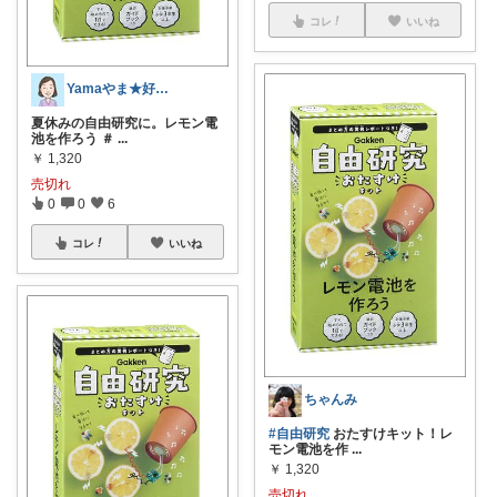
コレ
いいね
Yamaやま★好きなもの
夏休みの自由研究に。レモン電
池を作ろう ＃
...
￥
1,320
売切れ
0
0
6
コレ
いいね
ちゃんみ
#自由研究
おたすけキット！レ
モン電池を作
...
￥
1,320
売切れ