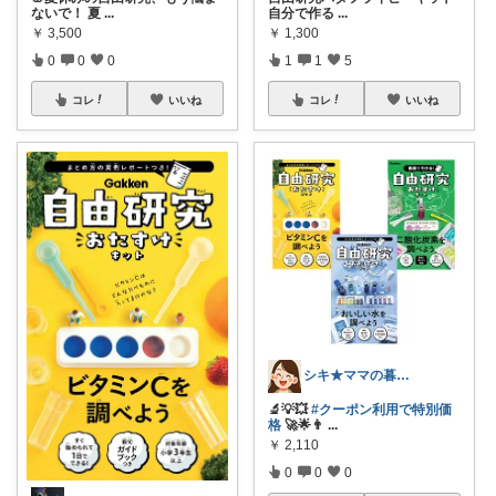
ないで！ 夏
...
自分で作る
...
￥
3,500
￥
1,300
0
0
0
1
1
5
コレ
いいね
コレ
いいね
シキ★ママの暮らし、キッズ
🔬💡💥
#クーポン利用で特別価
格
🚀🌟👨‍
...
￥
2,110
0
0
0