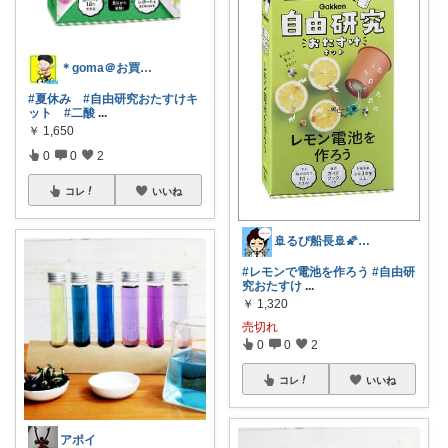
＊goma＠お買い物マラソンで買い回る人
#夏休み
#自由研究おたすけキ
ット
#二酸
...
￥
1,650
0
0
2
コレ
いいね
🚢るぴ船長🚢🌠みんなにいつも感謝♥
#レモンで電池を作ろう
#自由研
究おたすけ
...
￥
1,320
売切れ
0
0
2
コレ
いいね
アポイ