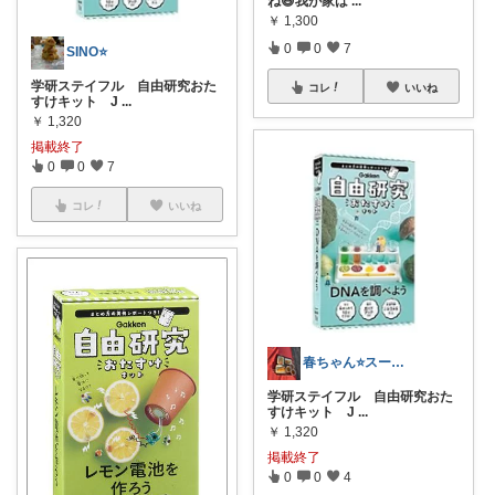
ね😆我が家は
...
￥
1,300
0
0
7
SINO⭐️
学研ステイフル 自由研究おた
コレ
いいね
すけキット J
...
￥
1,320
掲載終了
0
0
7
コレ
いいね
春ちゃん⭐スーパーDEAL特集
学研ステイフル 自由研究おた
すけキット J
...
￥
1,320
掲載終了
0
0
4