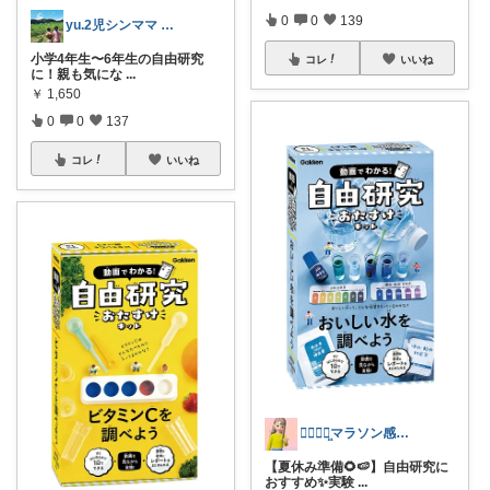
0
0
139
yu.2児シンママ いつも心から感謝です
小学4年生〜6年生の自由研究
コレ
いいね
に！親も気にな
...
￥
1,650
0
0
137
コレ
いいね
𝗔𝗥𝗜ꪔ̤̮マラソン感謝✨走るよー
【夏休み準備🌻🍉】自由研究に
おすすめ✨実験
...