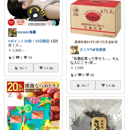
kanako🐈‍⬛
#ポイント10倍！10日限定
1日5
分！ス
...
タニヤT🌿自然派
￥
1,980～
0
1
34
「生姜紅茶って辛そう…」そん
な人にこそ♪渋
...
￥
1,598
コレ
いいね
0
0
46
コレ
いいね