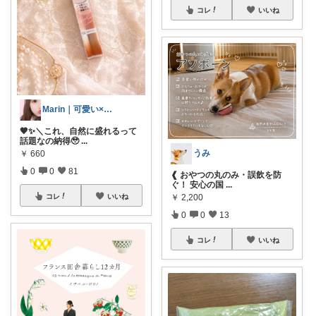
コレ
いいね
Marin｜可愛い×ブランド美容
🤎✨＼これ、自然に盛れるって
話題なの納得🥹
...
うみ
￥
660
0
0
81
❰ おやつの丸のみ・誤飲を防
ぐ！ 安心の国
...
￥
2,200
コレ
いいね
0
0
13
コレ
いいね