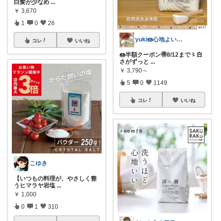
白髪が少なめ
...
￥
3,670
1
0
26
yuki🍩心地よいものに囲まれて💛
コレ
いいね
🍩半額クーポン🉐8/12まで〻白
さがずっと
...
￥
3,790～
5
0
1149
コレ
いいね
こゆき
【いつもの料理が、やさしく整
うヒマラヤ岩塩
...
￥
1,000
0
1
310