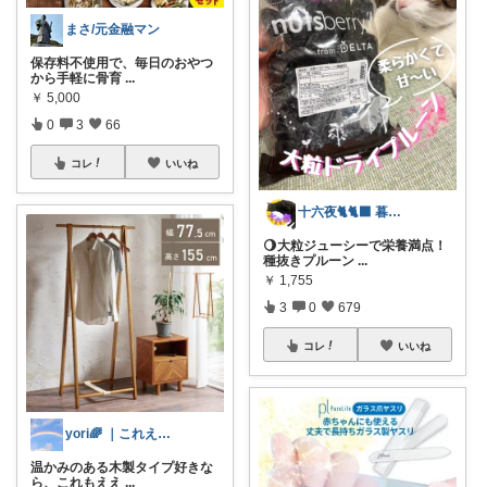
まさ/元金融マン
保存料不使用で、毎日のおやつ
から手軽に骨育
...
￥
5,000
0
3
66
コレ
いいね
十六夜🐈🐈‍⬛ 暮らしのあれこれ
🌖大粒ジューシーで栄養満点！
種抜きプルーン
...
￥
1,755
3
0
679
コレ
いいね
yori🌈 ｜これええやん。
温かみのある木製タイプ好きな
ら、これもええ
...