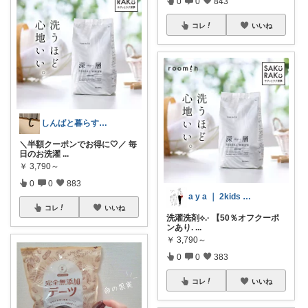
0
0
843
コレ
いいね
しんばと暮らす日々
＼半額クーポンでお得に🤍／ 毎
日のお洗濯
...
￥
3,790～
0
0
883
a y a ｜ 2kids mom
コレ
いいね
洗濯洗剤⟡.· 【50％オフクーポ
ンあり.
...
￥
3,790～
0
0
383
コレ
いいね