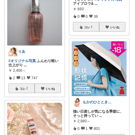
アイブロウ&
...
￥
693
0
0
36
コレ
いいね
りあ
#オリジナル写真
ふんわり軽い
仕上がり
...
￥
2,400～
2
13
747
コレ
いいね
もかのひととき𓂃𓈒𓏸
強い日差しが気になる季節に、
そっと持ってい
...
￥
2,980～
0
1
801