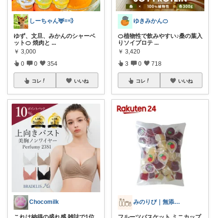
しーちゃん🦌≡💨
ゆきみかん🍊
ゆず、文旦、みかんのシャーベ
🍊植物性で飲みやすい♪桑の葉入
ット🍊 焼肉と
...
りソイプロテ
...
￥
3,000
￥
3,420
0
0
354
3
0
718
コレ
いいね
コレ
いいね
Chocomilk
みのりび｜無添加・オーガニック食品
これは納得の盛れ感 雑誌で1位
フルーツバスケット ミニカップ