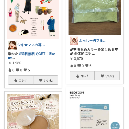
よっしー🐣フルタイム4児ママ
シキ★ママの暮らし、キッズ
🌿💖明るめカラーを楽しめる💖
🌿 全体的に明
...
📚✨🎉
#送料無料でGET！🌟🌿
🏡
...
￥
3,670
￥
1,980
0
0
6
0
0
5
コレ
いいね
コレ
いいね