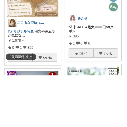
みかさ
ここるな♡ig_cona260
💡【SALE★最大2800円offクー
ポン
...
#オリジナル写真
毛穴や色ムラ
が気にな
...
￥
385
￥
1,078～
1
0
6
0
1
355
コレ
いいね
10,000
件
以上
コレ
いいね
ここ*Second-life