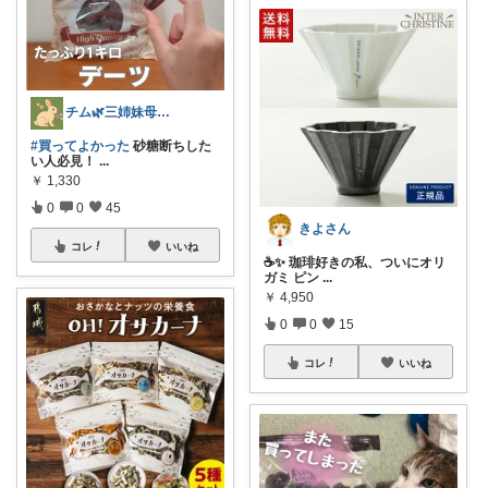
チム🌿三姉妹母ちゃん
#買ってよかった
砂糖断ちした
い人必見！
...
￥
1,330
0
0
45
きよさん
コレ
いいね
☕️✨ 珈琲好きの私、ついにオリ
ガミ ピン
...
￥
4,950
0
0
15
コレ
いいね