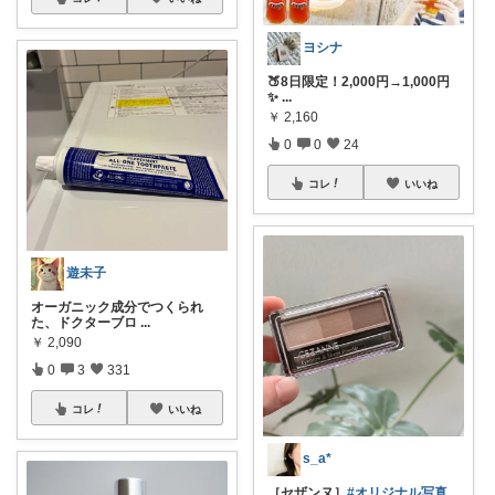
ヨシナ
🍑8日限定！2,000円→1,000円
✨
...
￥
2,160
0
0
24
コレ
いいね
遊未子
オーガニック成分でつくられ
た、ドクターブロ
...
￥
2,090
0
3
331
コレ
いいね
s_a*
［セザンヌ］
#オリジナル写真