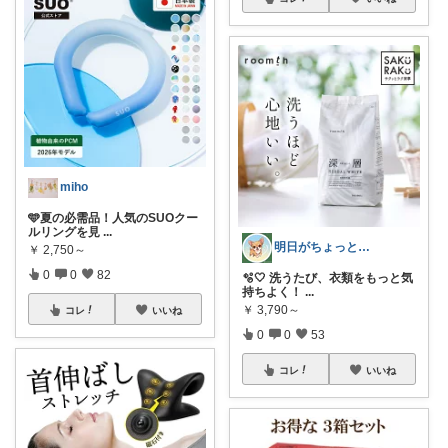
miho
🩵夏の必需品！人気のSUOクー
ルリングを見
...
明日がちょっと好きになる
￥
2,750～
0
0
82
🫧🤍 洗うたび、衣類をもっと気
持ちよく！
...
￥
3,790～
コレ
いいね
0
0
53
コレ
いいね