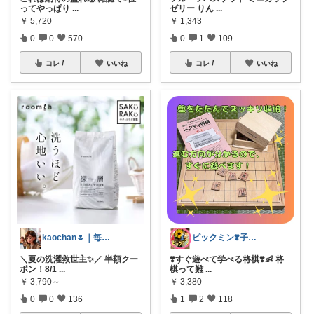
ってやっぱり
...
ゼリー りん
...
￥
5,720
￥
1,343
0
0
570
0
1
109
コレ
いいね
コレ
いいね
kaochan🌷｜毎日を心地よく
ピックミン❣️子育てパパママ応援グッズ
＼夏の洗濯救世主✨／ 半額クー
❣️すぐ遊べて学べる将棋❣️👶 将
ポン！8/1
...
棋って難
...
￥
3,790～
￥
3,380
0
0
136
1
2
118