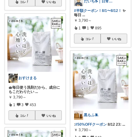
だいち☕️｜日常にちょうどいいモノ
コレ
いいね
#半額クーポン！8/1〜8/12！
✨
毎日
...
￥
3,790～
1
1
895
コレ
いいね
おすけまる
🧺毎日使う洗剤だから、成分に
もこだわりたい
...
￥
3,790～
1
3
453
黒もふ🧵
コレ
いいね
:
#50%OFFクーポン
8/12 23:
...
￥
3,790～