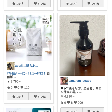
コレ
いいね
コレ
いいね
aco@ご購入ありがとうございます✨️
#半額クーポン！8/1〜8/12！
自
然派
...
bananan_peace
￥
3,790～
0
0
110
🖤✨**洗うたび、染まる。サロ
ン帰りの黒ツ
...
￥
4,980～
コレ
いいね
0
8
209
コレ
いいね