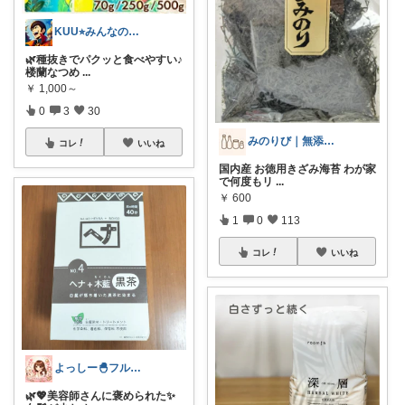
KUU⭐︎みんなの部屋
🌿種抜きでパクッと食べやすい♪
楼蘭なつめ
...
￥
1,000～
0
3
30
みのりび｜無添加・オーガニック食品
コレ
いいね
国内産 お徳用きざみ海苔 わが家
で何度もリ
...
￥
600
1
0
113
コレ
いいね
よっしー🐣フルタイム4児ママ
🌿💖美容師さんに褒められた✨