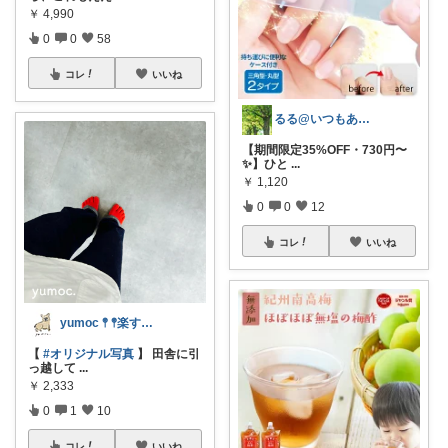
￥
4,990
0
0
58
コレ
いいね
るる@いつもありがとうございます
【期間限定35%OFF・730円〜
✨】ひと
...
￥
1,120
0
0
12
コレ
いいね
yumoc 𖤣 𖤣楽するシンプリスト
【
#オリジナル写真
】 田舎に引
っ越して
...
￥
2,333
0
1
10
コレ
いいね