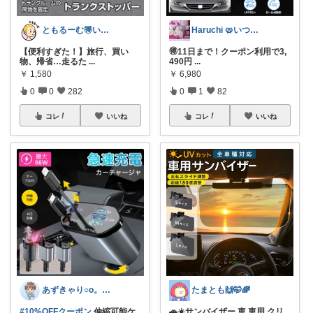
ともるーむ🉐いいものみっけ‼️
Haruchi 🥨いつもありがとう🌸
【便利すぎた！】旅行、買い
🉐11日まで！クーポン利用で3,
物、帰省…走るた
...
490円
...
￥
1,580
￥
6,980
0
0
282
0
1
82
コレ
いいね
コレ
いいね
あずきゃり○o。.🐟🐠
たまとも🙌🤭🌈
#10%OFFクーポン
伸縮可能ケ
🚗☀️サンバイザー 車 車用 クリ