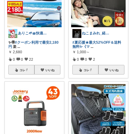
ありこ🌱🧺快適な暮らし雑貨🌻
ねこまみれ_経由感謝致します🐈
✨️🉐
#クーポン利用で最安2,180
#夏応援★最大52%OFF＆送料
円
楽
...
無料✨《マ
...
￥
2,680
￥
1,000～
0
0
22
0
0
2
コレ
いいね
コレ
いいね