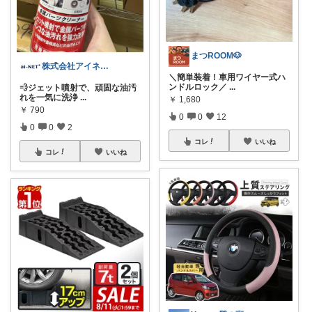
まつROOM🐶
株式会社アイネット
＼簡単装着！車用ワイヤー式ハ
ンドルロック／
...
💨ジェット噴射で、頑固な油汚
れを一気に洗浄
...
￥
1,680
￥
790
0
0
12
0
0
2
コレ
いいね
コレ
いいね