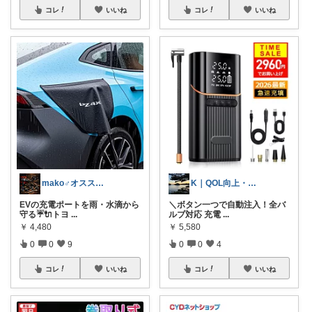
コレ
いいね
コレ
いいね
mako♂オススメ車バイク用品紹介
K｜QOL向上・良品選定室
EVの充電ポートを雨・水滴から
＼ボタン一つで自動注入！全バ
守る☔🔌トヨ
...
ルブ対応 充電
...
￥
4,480
￥
5,580
0
0
9
0
0
4
コレ
いいね
コレ
いいね