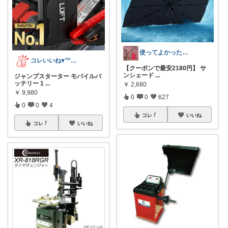
使ってよかった得した!!
コレいいね♥️™▶コレクションも見てね！
【クーポンで最安2180円】 サ
ンシェード
...
ジャンプスターター モバイルバ
ッテリー 1
...
￥
2,680
￥
9,980
0
0
627
0
0
4
コレ
いいね
コレ
いいね