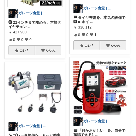
ガレージ食堂 | 開業準備中
ガレージ食堂 | 開業準備中
🏁 タイヤ整備を、本気の設備で
🛞🔥 ホイ
...
🛞 22インチまで攻める、本格タ
イヤチェン
...
￥
336,112
￥
427,900
0
0
1
0
0
0
コレ
いいね
コレ
いいね
ガレージ食堂 | 開業準備中
ガレージ食堂 | 開業準備中
📟 「何かおかしい」を、自分で
確認できる1
...
🔧 ブレーキ整備を、もっと効率