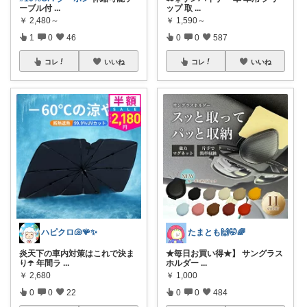
ーブル付
...
ップ 取
...
￥
2,480～
￥
1,590～
1
0
46
0
0
587
コレ
いいね
コレ
いいね
ハピクロ🐚🪸✨
たまとも🙌🤭🌈
炎天下の車内対策はこれで決ま
★毎日お買い得★】 サングラス
り☂️ 年間ラ
...
ホルダー
...
￥
2,680
￥
1,000
0
0
22
0
0
484