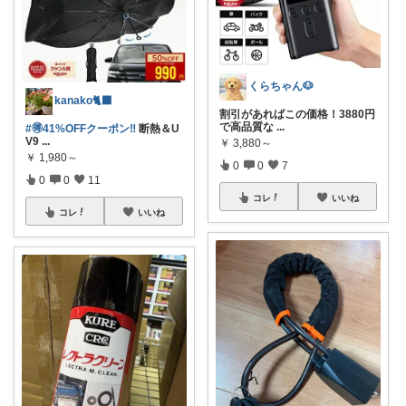
くらちゃん🐶
kanako🐈‍⬛
割引があればこの価格！3880円
で高品質な
...
#🉐41%OFFクーポン‼️
断熱＆U
V9
...
￥
3,880～
￥
1,980～
0
0
7
0
0
11
コレ
いいね
コレ
いいね