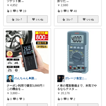
ソケット接
...
折りた
...
￥
4,852
￥
2,680
0
0
19
0
0
48
コレ
いいね
コレ
いいね
のんちゃん🔔購入感謝です✨
ガレージ食堂 | 開業準備中
クーポン利用で爆安3,080円！
⚡ 車の電装整備まで、本気でや
この機会を
...
るならテスタ
...
￥
3,880～
￥
20,176
0
0
3
0
0
2