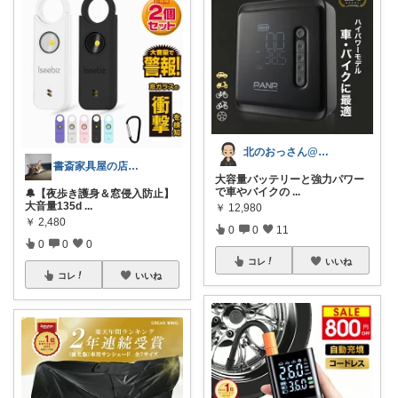
北のおっさん@ガジェット好き
書斎家具屋の店長奥田
大容量バッテリーと強力パワー
で車やバイクの
...
🔔【夜歩き護身＆窓侵入防止】
大音量135d
...
￥
12,980
￥
2,480
0
0
11
0
0
0
コレ
いいね
コレ
いいね