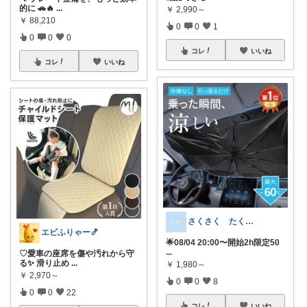
的に 🚗🔥
...
￥
2,990～
￥
88,210
0
0
1
0
0
0
コレ
いいね
コレ
いいね
さくさく たくさんの訪問感謝です🙇
エビふりゃー🍤
🌟08/04 20:00〜開始2h限定50
...
♡愛車の座席を傷や汚れから守
る✨ 滑り止め
...
￥
1,980～
￥
2,970～
0
0
8
0
0
22
コレ
いいね