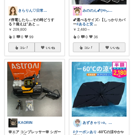
きらりん♡日常に馴染むものを集めて😊
みののん🌠(୨୧•͈ᴗ•͈)感謝♡
⚡停電したら…その時どうす
🌠選べるサイズ♪【しっかりカバ
る？備えは"あと
...
ー
#あると安
...
￥
209,800
￥
2,480～
0
0
99
0
0
36
コレ
いいね
コレ
いいね
KAORIN
あずきゃり○o。.🐟🐠
🌸エア コンプレッサー🌸 シガー
#クーポンあり
-60℃の涼やか✨