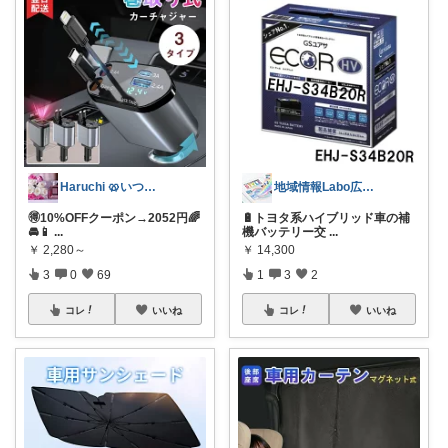
Haruchi 🥨いつもありがとう🌸
地域情報Labo広告代理店
🉐10%OFFクーポン→2052円🌈
🔋トヨタ系ハイブリッド車の補
🚘📱
...
機バッテリー交
...
￥
2,280～
￥
14,300
3
0
69
1
3
2
コレ
いいね
コレ
いいね