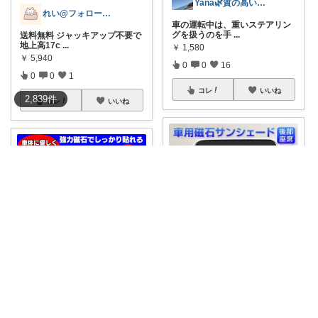
Yana🌿質の高い暮らしのROOM
れい@フォロー＆経由購入感謝です♪
車の運転中は、重いステアリン
グを扱うのを手
...
送料無料 ジャッキアップ不要で
地上高17c
...
￥
1,580
￥
5,940
0
0
16
0
0
1
コレ
いいね
2,839
件
コレ
いいね
あきちゃあ
【10％OFFクーポンで900
円〜】車 カ
...
🫧⑥mam🫧
￥
1,000～