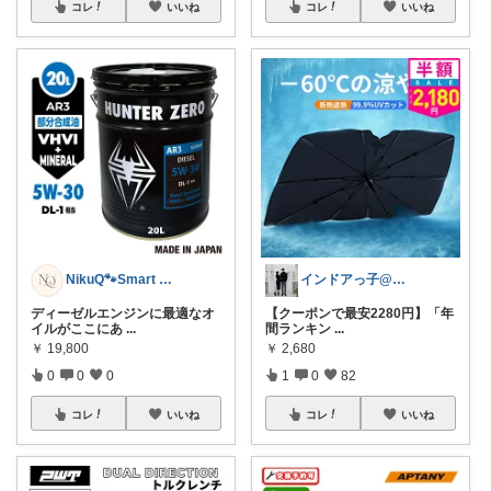
コレ
いいね
コレ
いいね
NikuQ🐾Smart Choice
インドアっ子@ご購入ありがとうございます
ディーゼルエンジンに最適なオ
【クーポンで最安2280円】「年
イルがここにあ
...
間ランキン
...
￥
19,800
￥
2,680
0
0
0
1
0
82
コレ
いいね
コレ
いいね