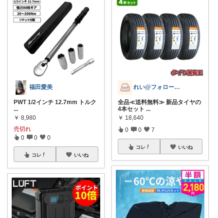
福田愛美
れい@フォロー＆経由購入感謝です♪
PWT 1/2インチ 12.7mm トルク
全品≪送料無料≫ 新品タイヤの
...
4本セット
...
￥
8,980
￥
18,640
売切れ
0
0
7
0
0
0
コレ
いいね
コレ
いいね