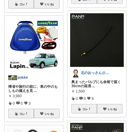
コレ
いいね
北のおっさん@ガジェット好き
pokke
奥まったバルブにも余裕で届く
30cmの延長
...
帰省や旅行の前に、車の中のも
しもの備えを見
...
￥
1,500
￥
3,980
0
0
9
0
0
3
コレ
いいね
コレ
いいね