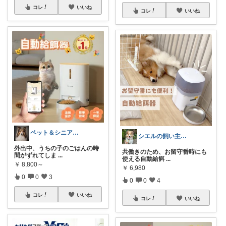
コレ
いいね
コレ
いいね
ペット＆シニア暮らしのお助け店
シエルの飼い主⋆˖シェルティ1歳˖⋆
外出中、うちの子のごはんの時
共働きのため、お留守番時にも
間がずれてしま
...
使える自動給餌
...
￥
8,800～
￥
6,980
0
0
3
0
0
4
コレ
いいね
コレ
いいね