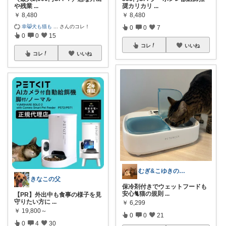
や残業
...
奨カリカリ
...
￥
8,480
￥
8,480
幸😸犬も猫も
...
さんのコレ！
0
0
7
0
0
15
コレ
いいね
コレ
いいね
むぎ&こゆきの部屋
きなこの父
保冷剤付きでウェットフードも
安心🐈猫の規則
...
【PR】外出中も食事の様子を見
守りたい方に
...
￥
6,299
￥
19,800～
0
0
21
0
4
30