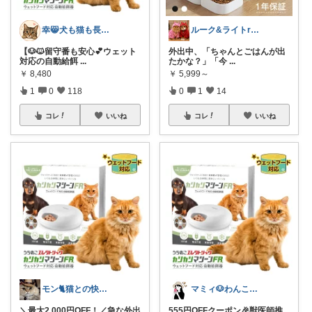
幸😸犬も猫も長生きしよう〜
ルーク&ライトroom
【🐶🐱留守番も安心💕ウェット
外出中、「ちゃんとごはんが出
対応の自動給餌
...
たかな？」「今
...
￥
8,480
￥
5,999～
1
0
118
0
1
14
コレ
いいね
コレ
いいね
モン🐈猫との快適な暮らし
マミィ🐶わんこと暮らす｜お得情報係
＼最大2,000円OFF！／急な外出
555円OFFクーポン🎉獣医師推