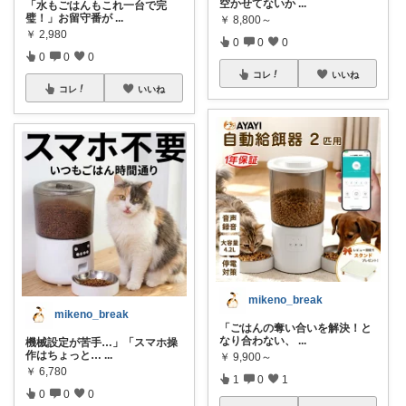
空かせてないか
...
「水もごはんもこれ一台で完
璧！」お留守番が
...
￥
8,800～
￥
2,980
0
0
0
0
0
0
コレ
いいね
コレ
いいね
mikeno_break
mikeno_break
「ごはんの奪い合いを解決！と
なり合わない、
...
機械設定が苦手…」「スマホ操
作はちょっと…
...
￥
9,900～
￥
6,780
1
0
1
0
0
0