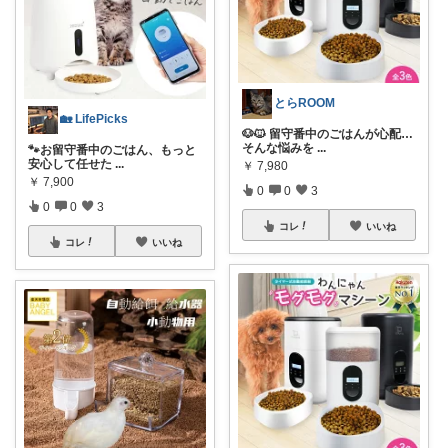
とらROOM
🏡 LifePicks
🐶🐱 留守番中のごはんが心配…
そんな悩みを
...
🐾お留守番中のごはん、もっと
安心して任せた
...
￥
7,980
￥
7,900
0
0
3
0
0
3
コレ
いいね
コレ
いいね