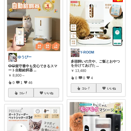
Y-ROOM
ゆうぴー
多頭飼いの方や、ご飯とおやつ
を分けてあげた
...
🐶😺留守番中も安心できるスマ
ート自動給餌器
...
￥
13,480
￥
8,800～
0
0
4
0
1
46
コレ
いいね
コレ
いいね