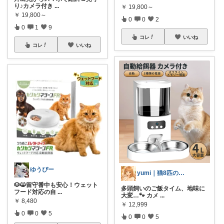
り♪カメラ付き
...
￥
19,800～
￥
19,800～
0
0
2
0
1
9
コレ
いいね
コレ
いいね
ゆうぴー
yumi｜猫8匹の暮らしと便利品
🐶😺留守番中も安心！ウェット
多頭飼いのご飯タイム、地味に
フード対応の自
...
大変…🐾 カメ
...
￥
8,480
￥
12,999
0
0
5
0
0
5