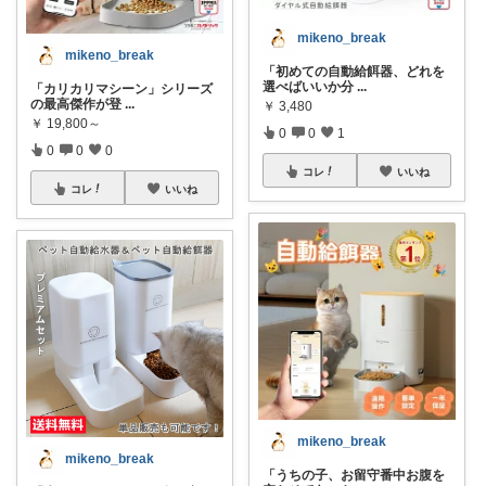
mikeno_break
mikeno_break
「初めての自動給餌器、どれを
選べばいいか分
...
「カリカリマシーン」シリーズ
の最高傑作が登
...
￥
3,480
￥
19,800～
0
0
1
0
0
0
コレ
いいね
コレ
いいね
mikeno_break
mikeno_break
「うちの子、お留守番中お腹を