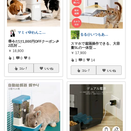
マミィ🐶わんこと暮らす｜お得情報係
るる@いつもありがとうございます
🉐今だけ1,000円OFFクーポン🎉
スマホで遠隔操作できる、大容
2匹対
...
量5Lの一体型
...
￥
18,800
￥
17,900
1
0
8
1
0
14
コレ
いいね
コレ
いいね