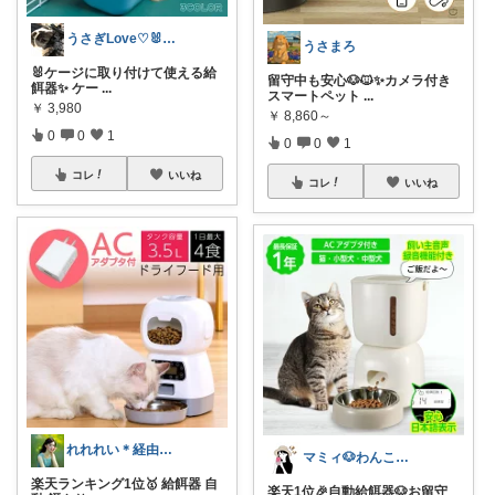
うさぎLove♡🐰みーちゃん🐰
うさまろ
🐰ケージに取り付けて使える給
留守中も安心🐶🐱✨カメラ付き
餌器✨ ケー
...
スマートペット
...
￥
3,980
￥
8,860～
0
0
1
0
0
1
コレ
いいね
コレ
いいね
れれれい＊経由購入ありがとうございます
マミィ🐶わんこと暮らす｜お得情報係
楽天ランキング1位🥇 給餌器 自
楽天1位🎉自動給餌器🐶お留守