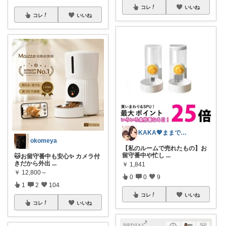
コレ
いいね
コレ
いいね
KAKA💖ままでもキレイでいたい
okomeya
【私のルームで売れたもの】お
留守番中や忙し
...
🐱お留守番中も安心✨ カメラ付
きだから外出
...
￥
1,841
￥
12,800～
0
0
9
1
2
104
コレ
いいね
コレ
いいね