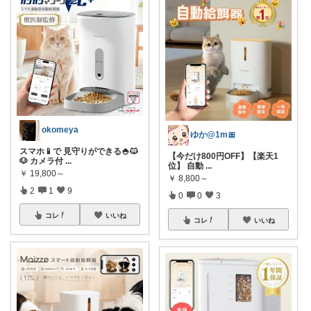
okomeya
ゆか@1m🎀
スマホ📱で 見守りができる🍚🐱
【今だけ800円OFF】【楽天1
🐶 カメラ付
...
位】 自動
...
￥
19,800～
￥
8,800～
2
1
9
0
0
3
コレ
いいね
コレ
いいね