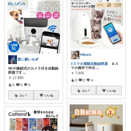
Hikaru
星に願いを🌠
#スマホ連動自動給餌器
📱ス
マホ操作で外出
...
Wi-Fi接続式のカメラ付き自動給
餌器です
...
￥
7,900
￥
17,980
0
0
4
0
0
6
コレ
いいね
コレ
いいね