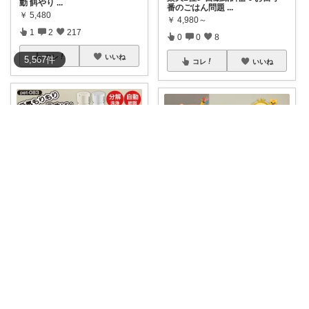
動 餌やり
...
番のごはん問題
...
￥
5,480
￥
4,980～
1
2
217
0
0
8
コレ
いいね
5,567
件
コレ
いいね
マミィ🐶わんこと暮らす｜お得情報係
マミィ🐶わんこと暮らす｜お得情報係
レビュー15件💖3電源対応の自
🉐今だけ800円OFF🎉PETTENA
動給餌器🐶コ
...
自
...
￥
4,980
￥
8,800～
0
1
5
0
0
5