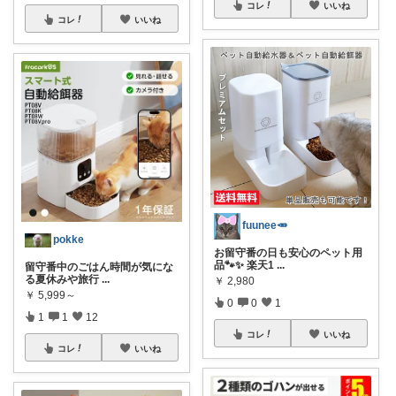
コレ
いいね
コレ
いいね
fuunee🥕
pokke
お留守番の日も安心のペット用
品🐾✨ 楽天1
...
留守番中のごはん時間が気にな
る夏休みや旅行
...
￥
2,980
￥
5,999～
0
0
1
1
1
12
コレ
いいね
コレ
いいね