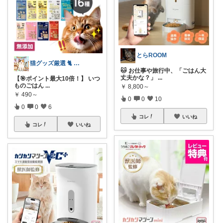
とらROOM
猫グッズ厳選 🐈 にゃん具市場 🌈
🐱 お仕事や旅行中、「ごはん大
丈夫かな？」
...
【🎯ポイント最大10倍！】 いつ
ものごはん
...
￥
8,800～
￥
490～
0
0
10
0
0
6
コレ
いいね
コレ
いいね