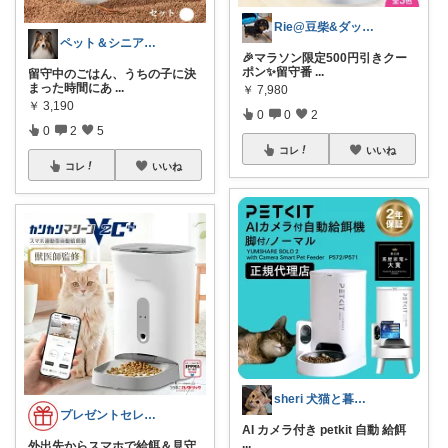
Rie@豆柴&ダックスのいる暮らし
ペット＆シニア暮らしのお助け店
🎉マラソン限定500円引きクー
ポン✨留守番
...
留守中のごはん、うちの子に決
まった時間にあ
...
￥
7,980
￥
3,190
0
0
2
0
2
5
コレ
いいね
コレ
いいね
sheri 犬猫と暮らし
プレゼントセレクト館024
AI カメラ付き petkit 自動 給餌
...
外出先からスマホで給餌＆見守