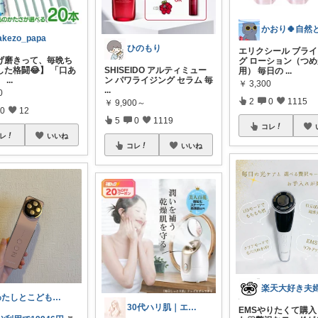
akezo_papa
ひのもり
エリクシール ブラ
げ磨きって、毎晩ち
グ ローション（つ
SHISEIDO アルティミュー
した格闘😂】 「口あ
用） 毎日の
...
ン パワライジング セラム 毎
」
...
￥
3,300
...
0
2
0
1115
￥
9,900～
0
12
5
0
1119
コレ
レ
いいね
コレ
いいね
楽天大好き夫
わたしとこどもの好きメモ 🧺
30代ハリ肌｜エイジングケアROOM
EMSやりたくて購