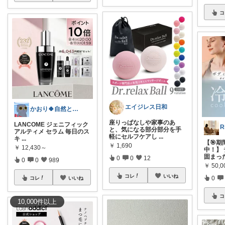
コ
エイジレス日和
かおり🍀自然とやさしい暮らし🐑🍀
座りっぱなしや家事のあ
LANCOME ジェニフィック
と、気になる部分部分を手
アルティメ セラム 毎日のス
軽にセルフケアし
...
キ
...
【🎯
￥
1,690
￥
12,430～
中！】
固まっ
0
0
12
0
0
989
￥
50,0
コレ
いいね
0
コレ
いいね
コ
10,000
件
以上