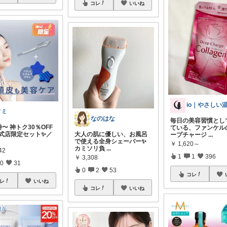
コレ
いいね
io｜やさしい
フミ
なのはな
毎日の美容習慣とし
0時〜 神トク30％OFF
ている、ファンケル
大人の肌に優しい、お風呂
公式店限定セット✨／
ープチャージ
...
で使える全身シェーバー✨
￥
1,620～
カミソリ負
...
42
1
1
396
￥
3,308
0
31
0
2
53
コレ
レ
いいね
コレ
いいね