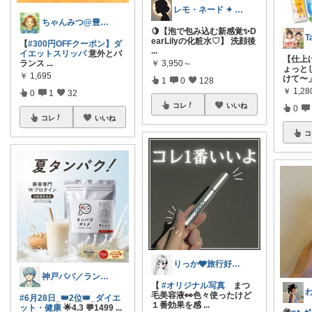
レモ・ネード ✦ セレクト 🍋
ちゃんみつ@豊かな日常
🍋【泡で包み込む新感覚✨D
T
earLilyの化粧水♡】 洗顔後
【
#300円OFFクーポン】ダ
...
イエットスリッパ
意外とバ
【仕上
ランス
...
￥
3,950～
ょっと
￥
1,695
けて〜
1
0
128
￥
1,28
0
1
32
コレ
いいね
0
コレ
いいね
コ
りっか🩶旅行好きのためのお得×おしゃれ
神戸パパ／ランキング＆レビュー毎日掲載
【
#オリジナル写真
まつ
毛美容液👀色々使ったけど
#6月28日_👑2位👑_ダイエ
１番効果を感
...
ット・健康
🌟4.3 💬1499
...