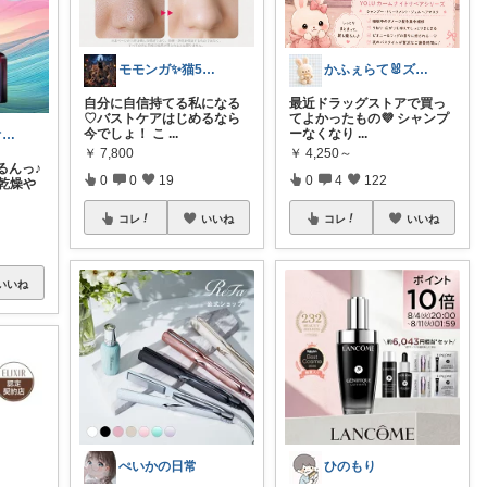
モモンガ✨猫5匹 犬1匹の大家族👪
かふぇらて🐰ズボラがいつか整う暮らし
自分に自信持てる私になる
最近ドラッグストアで買っ
♡バストケアはじめるなら
てよかったもの💜 シャンプ
今でしょ！ こ
...
ーなくなり
...
さくら✨美容オタク
￥
7,800
￥
4,250～
るんっ♪
0
0
19
0
4
122
乾燥や
コレ
いいね
コレ
いいね
いいね
ぺいかの日常
ひのもり