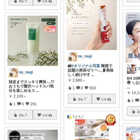
コレ
いいね
na_nagi
📸
#オリジナル写真
韓国で
話題の美容ゼリー𓂃🩰美味
na_nagi
しく続けやす
...
8/4 2
￥
2,680～
頭皮までスッキリ爽快𓂃🤍
🉐 ＼
おうちで贅沢ヘッドスパ気
...
1
0
503
分を楽しめるス
...
￥
14,1
￥
2,100～
コレ
いいね
1
1
0
291
コ
コレ
いいね