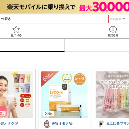
詳細検索
見つける
美容オタク🫢
美容オタク🫢