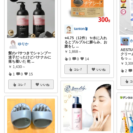
tanton🪴
⭐4.75（12件） ✨水に入れ
るとプルプルに膨らみ、お
ゆりか
腹をし
...
AEST
￥
1,868～
髪のパサつきでシャンプー
クリー
迷子だったけどバナナルに
もっ
...
0
0
14
落ち着いた 乾
...
￥
3,3
￥
1,430～
コレ
いいね
2
1
0
15
コ
コレ
いいね