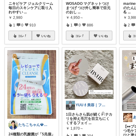
ニキビケア ジェルクリーム
WOSADO マグネットつけ
mari
毎日のスキンケアに取り入
まつげ つけ外し簡単で目元
のたん
れやすい
...
のおし
...
💪
...
￥
2,980
￥
4,950～
￥
3,98
1
0
910
1
0
886
2
コレ
いいね
コレ
いいね
コ
YUU💄美容｜ファッション｜韓国コスメ
1日さらさら肌が続く𓍯テカ
リを抑え毛穴を目立ちにく
くするフェイ
...
たちこちゃん💎🐢 月始めはオリ写中心
【👀
￥
1,870～
つ毛ケ
24種類の乳酸菌が「5兆個」
ひと塗
1
2
204