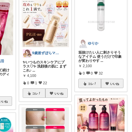
ゆりか
垢抜けたい人に刺さりそう
9歳差ずぼらママの買って良かったもの✨
なアイテム 使うだけで印象
が変わりやす
...
温活
✨いつものスキンケアにプ
￥
2,100
ラス♡✨ 洗顔後の肌に まず
て続け
これ♪
...
0
0
32
のディ
￥
4,100
0
1
22
コレ
いいね
コレ
いいね
いいね