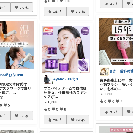
0
1
110
コレ
レ
いいね
コレ
いいね
Riho🌈おうChill★グッズ
Ayano♪ 30代OLファッション
歯科衛生士15年、
期間限定の寄附受付
う歯ブラシ 「安い
プロバイオダームで自信肌
 デスクワークで凝り
い」を求め
...
✨ 最近、仕事帰りのスキン
た体に、
...
￥
1,200
ケアが
...
00
0
0
7
￥
6,300
0
5
0
0
9
コレ
レ
いいね
コレ
いいね