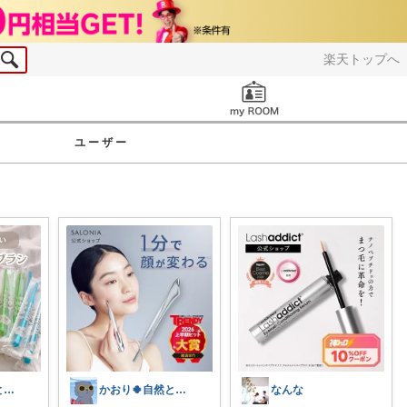
楽天トップへ
お知らせ
ユーザー
まふゆ🌼ママと子ども服
かおり🍀自然とやさしい暮らし🐑🍀
なんな