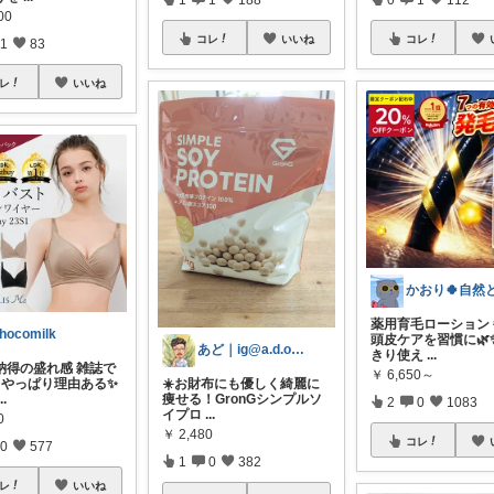
00
コレ
いいね
コレ
1
83
レ
いいね
薬用育毛ローション
hocomilk
頭皮ケアを習慣に🌿
あど｜ig@a.d.o_protein
きり使え
...
納得の盛れ感 雑誌で
￥
6,650～
​☀️お財布にも優しく綺麗に
てやっぱり理由ある✨
痩せる！GronGシンプルソ
...
2
0
1083
イプロ
...
0
￥
2,480
コレ
0
577
1
0
382
レ
いいね