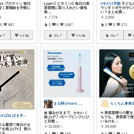
ness プロテイン 毎日
Lypo-C ビタミンC 毎日の美
#今だけ半額
子ども
ぱく質補給を手軽に
容習慣に取り入れたい個包
ラシすぐボサボサに
装
...
い？まとめ買
...
0
￥
7,776
￥
2,000
0
887
3
0
1067
0
3
571
レ
いいね
コレ
いいね
コレ
まる🧸@maru_kmania
🎀 歯みがきまで、かわいく
✨ 美容室帰りの髪を
あかばね ほま＠経由購入感謝です❤️
格上げ♡ •モーブピンクにひ
ちでも。 美容室で
と目惚
...
いるのを
...
プロも愛用♡毎日のま
￥
32,800～
￥
39,600
アを格上げ✨】 夜の
りを
...
1
1
188
0
1
112