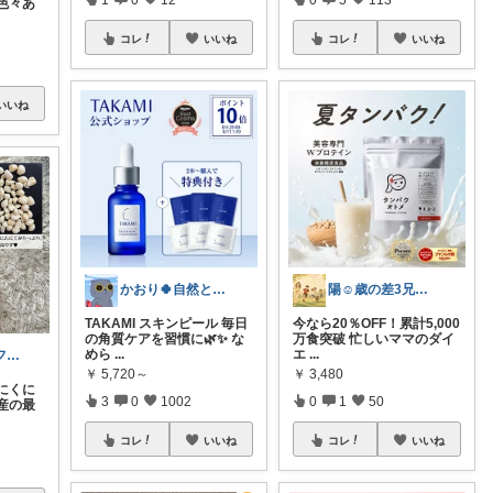
色々あ
コレ
いいね
コレ
いいね
いいね
かおり🍀自然とやさしい暮らし🐑🍀
陽☺︎歳の差3兄弟子育て
TAKAMI スキンピール 毎日
今なら20％OFF！累計5,000
の角質ケアを習慣に🌿✨ な
万食突破 忙しいママのダイ
めら
...
エ
...
YUU💄美容｜ファッション｜韓国コスメ
￥
5,720～
￥
3,480
にくに
3
0
1002
0
1
50
産の最
コレ
いいね
コレ
いいね