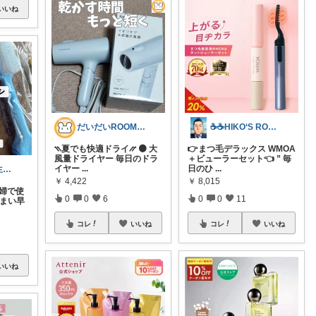
いいね
だいだいROOM@整う暮らし｜インテリア
☕☕HIKO‘S ROOM☕☕
⳹​夏でも快適ドライ⳼ 🟠 大
👉まつ毛デラックス WMOA
風量ドライヤー 毎日のドラ
＋ビューラーセット👈 ” 毎
イヤー
...
日のひ
...
さき｜歯科衛生士15年のズボラ育児
￥
4,422
￥
8,015
夫婦で使
0
0
6
0
0
11
うまい早
コレ
いいね
コレ
いいね
いいね