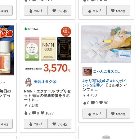
いいね
コレ
いいね
コレ
いいね
にゃんこ🐈スローです🐢💦
#オリ写3枚📸💕
#✨＼ポイ
かおり🍀自然とやさしい暮らし🐑🍀
美容オタク🫢
ント5倍🉐／
【ミルボン イ
ンフェ
...
 毎日の
NMN・エクオール サプリセ
￥
4,750
✨ すっ
ット 毎日の健康習慣をサポ
ート✨
...
0
9
90
￥
7,140
2
0
1077
コレ
いいね
いいね
コレ
いいね