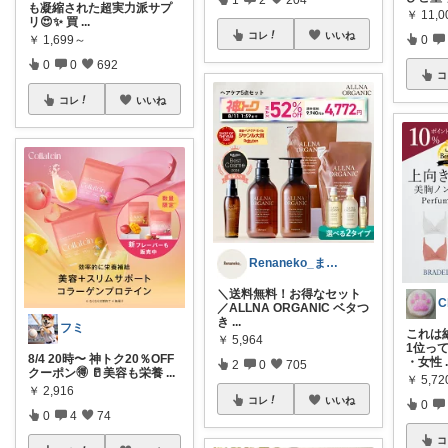
も凝縮された超実力派サプ
￥
11,0
リ😍✨ 買
...
コレ
いいね
￥
1,699～
0
0
0
692
コ
コレ
いいね
Renaneko_まったりな生活
＼送料無料！お得なセット
C
／ALLNA ORGANIC ベタつ
き
...
フミ
これは
￥
5,964
1位っ
8/4 20時〜 神トク20％OFF
・女性
2
0
705
クーポン🉐 🥛美容も栄養
...
￥
5,72
￥
2,916
コレ
いいね
0
0
4
74
コ