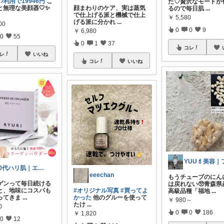
ﾎﾟﾝ利用で19946円
こ
た♡贅沢なモードが
顔まわりのケア、実は蒸気
と無理な美顔器🤍✨
るので毎日肌
...
で仕上げる派と機械で仕上
￥
5,580
げる派に分かれ
...
00
0
0
9
￥
6,980
0
55
0
1
37
コレ
レ
いいね
コレ
いいね
30代ハリ肌｜エイジングケアROOM
eeechan
もうチューブのにん
ゲンって毎日続ける
は戻れない🥺青森県
#オリジナル写真
#買ってよ
と、地味にコスパも
高級品種「福地
...
かった
他のグルーを使って
ってきま
...
￥
980～
たけ
...
0
0
0
186
￥
1,820
0
12