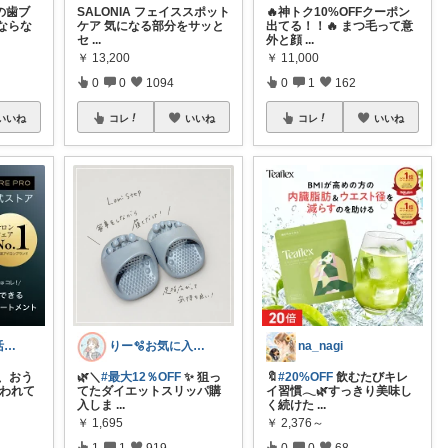
の歯ブ
SALONIA フェイススポット
🔥神トク10%OFFクーポン
ならな
ケア 気になる部分をサッと
出てる！！🔥 まつ毛って意
セ
...
外と顔
...
￥
13,200
￥
11,000
0
0
1094
0
1
162
いいね
コレ
いいね
コレ
いいね
らくちん🐥美活with🐕
りー🫧お気に入りのある暮らし🧺
na_nagi
、おう
🌿＼
#最大12％OFF
✨ 狙っ
🔖
#20%OFF
飲むたびキレ
使われて
てたダイエットスリッパ購
イ習慣𓂃🌿すっきり美味し
入しま
...
く続けた
...
￥
1,695
￥
2,376～
1
1
919
0
0
68