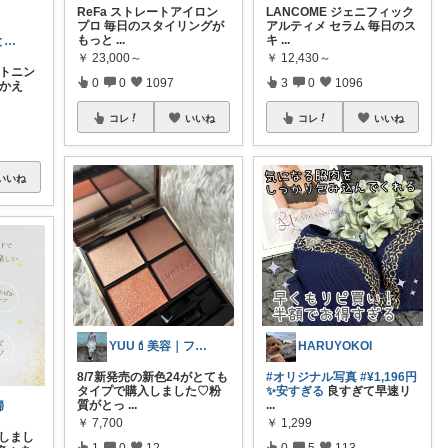
ReFa ストレートアイロン
LANCOME ジェニフィック
プロ 毎日のスタイリングが
アルティメ セラム 毎日のス
もっと
...
キ
...
かおり🍀自然とやさしい暮らし🐑🍀
￥
23,000～
￥
12,430～
イトニン
0
0
1097
3
0
1096
めかえ
コレ
いいね
コレ
いいね
いいね
YUU💄美容｜ファッション｜韓国コスメ
HARUYOKOI
8/7新発売の新色24がとても
#オリジナル写真
#¥1,196円
タイプで購入しました♡粉
✨安すぎる
良すぎて早速リ
質がとっ
...
...
婦
￥
7,700
￥
1,299
入しまし
1
0
12
0
5
113