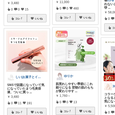
🉐
#ｸｰ
￥
11,000
￥
3,480
れない
💆
...
0
0
460
0
0
15
￥
58,0
コレ
いいね
0
コレ
いいね
コ
ゆりか
しい|お菓子とインテリア好きな30代ママ
肌荒れしやすい季節にこれ
SNSで話題になっていて気
頼りになる 翌朝の肌のもち
になっていたまつ毛美容
が変わりやす
...
液、ついに買っ
...
コラー
￥
1,760～
￥
3,480
となる
気にな
0
0
13
0
11
191
￥
5,50
コレ
いいね
0
コレ
いいね