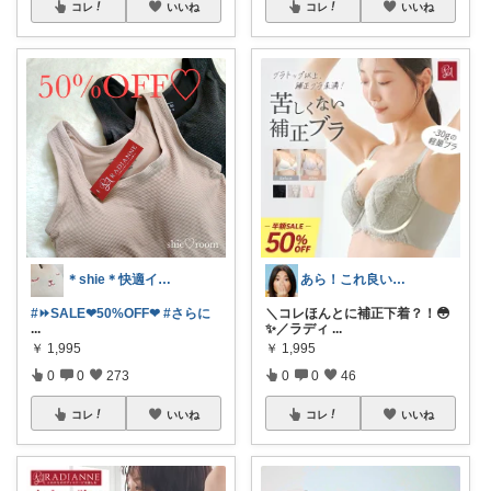
コレ
いいね
コレ
いいね
＊shie＊快適インテリア＆雑貨グッズ
あら！これ良いわね～
#⏩SALE❤︎50%OFF❤︎
#さらに
＼コレほんとに補正下着？！😳
...
✨／ ​ラディ
...
￥
1,995
￥
1,995
0
0
273
0
0
46
コレ
いいね
コレ
いいね