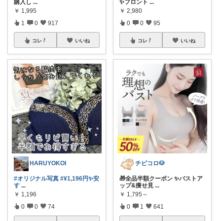
購入し
...
✨ ​フロント
...
￥
1,995
￥
2,980
1
0
917
0
0
95
コレ
いいね
コレ
いいね
HARUYOKOI
チビコロ🐶
#オリジナル写真
#¥1,196円✨安
🎁全品半額クーポン ✨バストア
す
...
ップ&痩せ見
...
￥
1,196
￥
1,795～
0
0
74
0
1
641