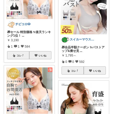
チビコロ🐶
🎁セール 特別価格 ✨楽天ランキ
ング1位！
...
スイカーマウス🍉🐭
￥
3,190
1
1
584
🎁全品半額クーポン ✨バストア
ップ&痩せ見
...
￥
1,795～
コレ
いいね
0
0
592
コレ
いいね