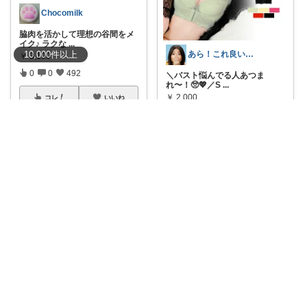
Chocomilk
脇肉を活かして理想の谷間をメ
イク♪ ラクな
...
10,000
件
以上
あら！これ良いわね～
￥
3,190
0
0
492
＼バスト悩んでる人あつま
れ〜！🥺💖／ ​S
...
￥
2,000
コレ
いいね
0
0
24
コレ
いいね
YUZUﾏﾏ🥺キッズ♡マタニティ
「胸のボリュームを抑えてスマ
ートに見せたい
...