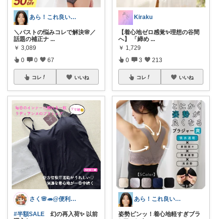
あら！これ良いわね～
Kiraku
＼バストの悩みコレで解決🌸／
【着心地ゼロ感覚✨理想の谷間
話題の補正ナ
...
へ】 「締め
...
￥
3,089
￥
1,729
0
0
67
0
3
213
コレ
いいね
コレ
いいね
さく🌸🦔@便利でかわいいを探す旅
あら！これ良いわね～
#半額SALE
幻の再入荷✨️ 以前
姿勢ピンッ！着心地軽すぎブラ