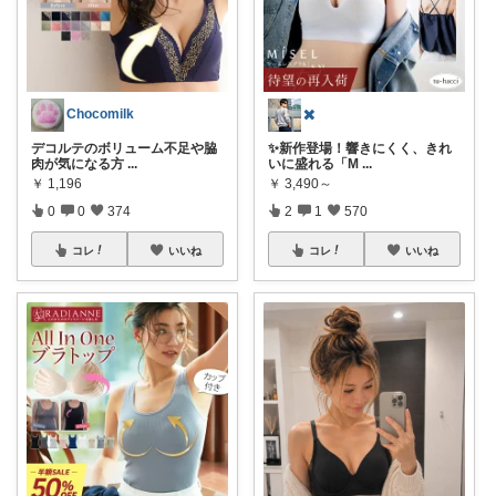
Chocomilk
✖️
デコルテのボリューム不足や脇
✨新作登場！響きにくく、きれ
肉が気になる方
...
いに盛れる「M
...
￥
1,196
￥
3,490～
0
0
374
2
1
570
コレ
いいね
コレ
いいね