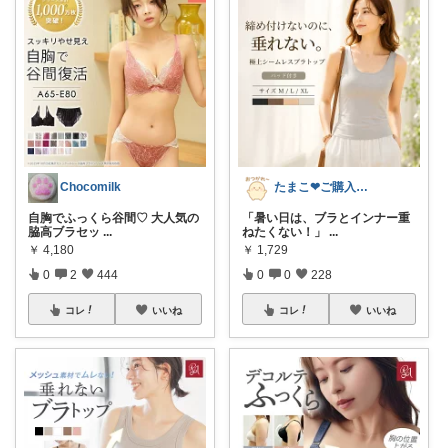
Chocomilk
たまこ❤ご購入感謝！
自胸でふっくら谷間♡ 大人気の
「暑い日は、ブラとインナー重
脇高ブラセッ
...
ねたくない！」
...
￥
4,180
￥
1,729
0
2
444
0
0
228
コレ
いいね
コレ
いいね