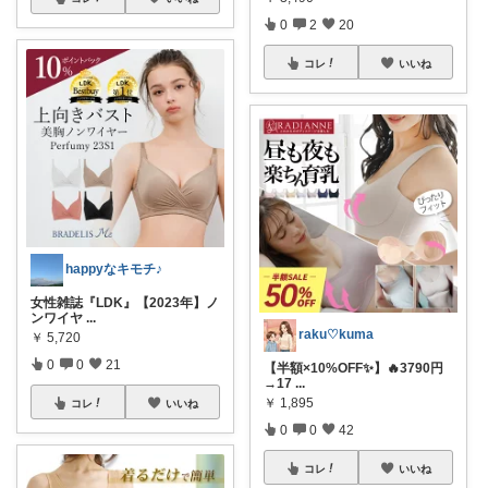
0
2
20
コレ
いいね
happyなキモチ♪
女性雑誌『LDK』【2023年】ノ
ンワイヤ
...
raku♡kuma
￥
5,720
0
0
21
【半額×10%OFF✨】🔥3790円
→17
...
￥
1,895
コレ
いいね
0
0
42
コレ
いいね