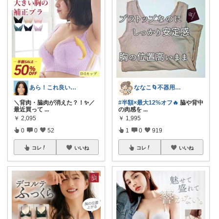
あら！これ良いわね～
ななこ🌀不器用ママ￤家事＆育児グッズ
＼背肉・脇肉が消えた？！✨／ ​
#半額×最大12%オフ🔥
脇や背中
最近買って
...
の肉感を
...
￥
2,095
￥
1,995
0
0
52
1
0
919
コレ
いいね
コレ
いいね