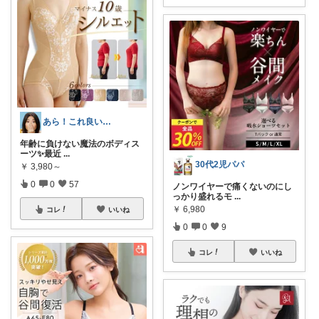
あら！これ良いわね～
年齢に負けない魔法のボディス
ーツ✨ ​最近
...
30代2児パパ
￥
3,980～
0
0
57
ノンワイヤーで痛くないのにし
っかり盛れるモ
...
￥
6,980
コレ
いいね
0
0
9
コレ
いいね