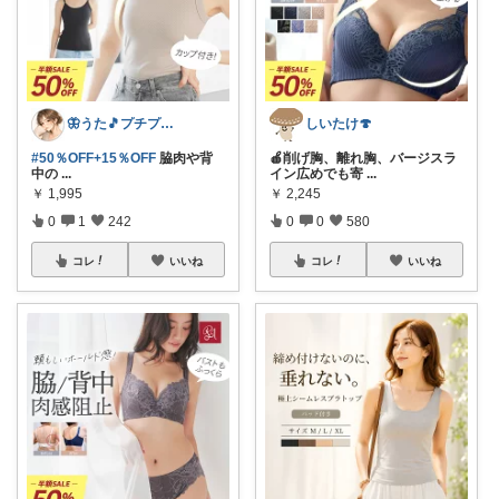
🦋うた🎵プチプラでも妥協したくない
しいたけ🍄
#50％OFF+15％OFF
脇肉や背
🍎削げ胸、離れ胸、バージスラ
中の
...
イン広めでも寄
...
￥
1,995
￥
2,245
0
1
242
0
0
580
コレ
いいね
コレ
いいね