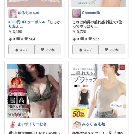
ゆるちゃん🎀
Chocomilk
#300円OFFクーポン🔥
「しっか
これは納得の盛れ感 雑誌で1位
り支え
...
ってやっぱり
...
￥
3,190
￥
5,720
0
4
564
0
0
527
コレ
いいね
コレ
いいね
あいすくりーむ🍨
みるく 🧺 心地よい、上質な暮らしを
🌈1点最大890円！おまとめ買い
衝撃の50％オフ！！！⌛ 【 365