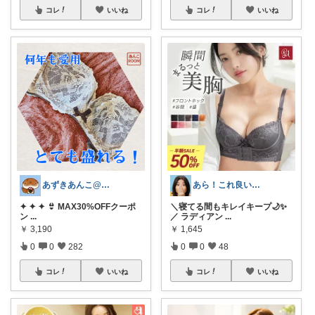
コレ
いいね
コレ
いいね
あずきあんこ@ぷち美容＆育児＆時短専門
あら！これ良いわね～
✦ ✦ ✦ 👙 MAX30%OFFクーポ
＼寝てる間もキレイキープ🌙✨
ン
...
／ ラディアン
...
￥
3,190
￥
1,645
0
0
282
0
0
48
コレ
いいね
コレ
いいね