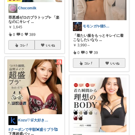
Chocomilk
罪悪感ゼロのブラトップ✨ 「楽
なのにキレイ
...
モモンガ✨猫5匹 犬1匹の大家族👪
￥
1,645
0
0
389
「着たい服をもっとキレイに着
こなしたいなら
...
￥
3,990～
コレ
いいね
0
0
39
コレ
いいね
Kozu♡🛒大好き😆💕
#クーポンで半額💓盛りブラ🥰
下厚超盛パッ
...