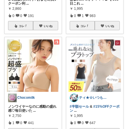
クーポン利
...
日これ
...
￥
2,860
￥
1,995
0
0
191
0
1
983
コレ
いいね
コレ
いいね
Chocomilk
ティ★☆いつもありがとうございます♪☆★
ノンワイヤーなのに感動の盛れ
#半額セール
&
#15%OFFクーポ
感♡毎日使いた
...
ン
...
￥
2,750
￥
1,995
1
0
441
0
0
647