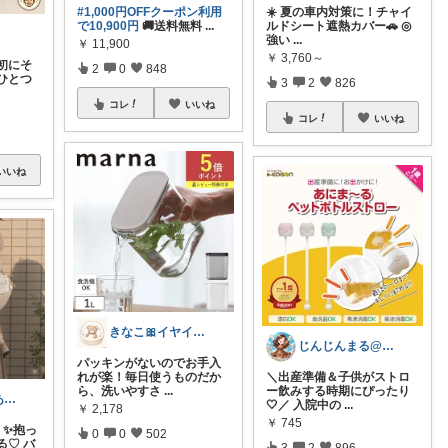
#1,000円OFFクーポン利用
☀️ 夏の車内対策に！チャイ
で10,900円
🚚送料無料
...
ルドシート遮熱カバー🚗 ◎
強い
...
￥
11,900
￥
3,760～
初にそ
2
0
848
ひとつ
3
2
826
コレ
いいね
コレ
いいね
いいね
きなこ🎀イヤイヤ期育児中
じんじんまる@2歳児ママ
パッキンがないのでお手入
れが楽！毎日使うものだか
＼出産準備＆子供がストロ
ら、洗いやすさ
...
ー飲みする時期にぴったり
ここ🍀７月もありがとう🍀
🤍／ 入院中の
...
￥
2,178
￥
745
 ✨抱っ
0
0
502
る♡ バ
3
2
896