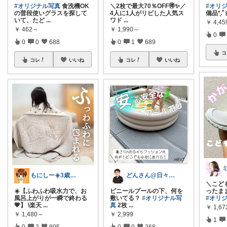
#オリジナル写真
食洗機OK
＼2枚で最大70％OFF🉐✨／
#オリ
の普段使いグラスを探して
4人に1人がリピした人気ス
備品*̣̩.ﾟ
いて、たど
...
ワド
...
￥
4,45
￥
462～
￥
1,990～
0
0
0
688
0
1
689
コ
コレ
いいね
コレ
いいね
もにしー☀️3歳娘と0歳息子のパパ🧡
どんさん@日々の生活に彩りを
＼こど
☀️【ふわふわ吸水力で、お
ビニールプールの下、何を
ったま
風呂上がりが一瞬で終わる
敷いてる？
#オリジナル写
#オリ
🧡】 \楽天
...
真
2枚
...
￥
1,67
￥
1,480～
￥
2,999
1
0
2
805
0
0
268