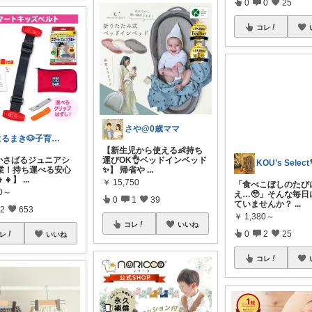
0
0
25
コレ
さや@0歳ママ
はるまき🐶子育て中
【新生児から使える👶持ち
✨かさばるジュニアシ
運びOK👌ベッドインベッド
業！持ち運べる安心
✨】 帰省や
...
👧】
...
￥
15,750
KOU’s Select
80～
0
1
39
「食べこぼしのたび
2
653
え…🥹」そんな毎日
コレ
いいね
ていませんか？
...
レ
いいね
￥
1,380～
0
2
25
コレ