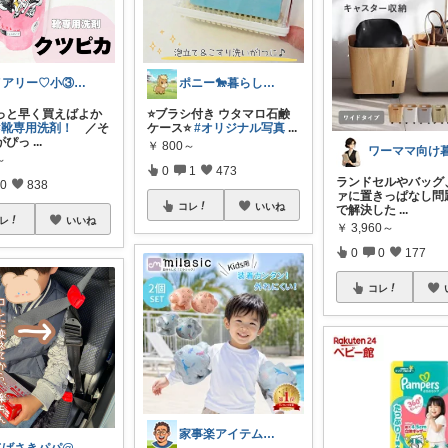
メアリー♡小③女の子のママ•᎑•ꕤ
ポニー🐎暮らし快適を目指すパパ
もっと早く買えばよか
⭐️ブラシ付き ウタマロ石鹸
#靴専用洗剤！
／そ
ケース⭐️
#オリジナル写真
...
がぴっ
...
￥
800～
～
0
1
473
ランドセルやバッグ
0
838
ァに置きっぱなし問
コレ
いいね
で解決した
...
レ
いいね
￥
3,960～
0
0
177
コレ
家事楽アイテム・お得情報大好き子育てパパ