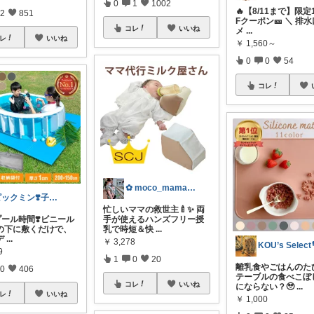
0
1
1002
🔥【8/11まで】限定
2
851
Fクーポン🎫 ＼ 排
コレ
いいね
メ
...
レ
いいね
￥
1,560～
0
0
54
コレ
✿ moco_mama_life ✿
ピックミン❣️子育てパパママ応援グッズ
忙しいママの救世主🍼✨ 両
プール時間❣️ビニール
手が使えるハンズフリー授
の下に敷くだけで、
乳で時短＆快
...
デ
...
￥
3,278
KOU’s Select
9
1
0
20
離乳食やごはんのた
0
406
テーブルの食べこぼ
コレ
いいね
にならない？🥹
...
レ
いいね
￥
1,000