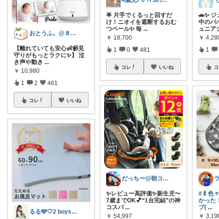
4歳児パパTSの育児おたすけROOM🎁
🌟 片手でくるっと回すだ
🚗✨ 
け！ニオイを遮断するおむ
中のパ
つペール✨ 毎
...
ュニア
おとうふ。@８月もよろしくお願いします
￥
18,700
￥
4,2
【離れていても安心👶📹見
1
0
481
1
守りがもっとラクに✨】 泣
き声や動き
...
コレ
いいね
コ
￥
10,980
1
2
461
コレ
いいね
だっちー@朝コレ5時🚗カー用品探求家
✨レビュー高評価✨新生児〜
#🍼
7歳までOK💕“1台完結”の神
かった！
コスパ
...
ブ(
...
るる🩵🤍2 boys mama⁺◟✿
￥
54,997
￥
3,19