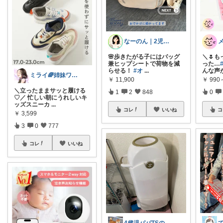
なーのん｜2児ワーママ＊育児/時短
🌸歩きたがる子にはバッグ
＼🌷
兼ヒップシートで荷物を減
った…
らせる！
#オ
...
んな声
ミライ🌈姉妹ワーママ
￥
11,900
￥
990
＼立ったままサッと履ける
1
2
848
0
♡／ 忙しい朝にうれしいキ
ッズスニーカ
...
コレ
いいね
コ
￥
3,599
3
0
777
コレ
いいね