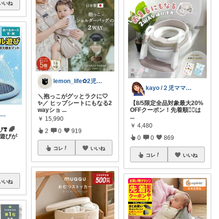
いいね
lemon_life✿2児ママ
kayo /２児ママ・子育てグッズ🌿
＼抱っこがグッとラクに🤍
✨／ ヒップシートにもなる2
【8/5限定全品対象最大20%
wayショ
...
OFFクーポン！先着順❤️‍🔥は
ピックミン❣️子育てパパママ応援グッズ
...
￥
15,990
￥
4,480
️ 🌈
2
0
919
水遊びが
0
0
869
コレ
いいね
コレ
いいね
いいね