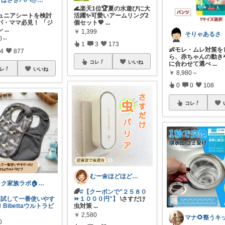
てばさきパパ@スマホアクセ
🌊楽天1位🏆夏の水遊びに大
ジュニアシートを検討
活躍✨可愛いアームリング2
パ・ママ必見！ 「ジ
個セット💙
...
シ
...
￥
1,399
80～
1
3
173
👶モレ・ムレ対策を
4
877
ら、赤ちゃんの動き
コレ
いいね
に合わせて選べ
...
レ
いいね
￥
8,980～
0
0
108
コレ
むー🌼ほどほど生活🌼
ラク家族ラボ🏠️30代子育てパパルーム
🌈
#【クーポンで"２５８０
色々試して一番使いやす
⏩️１０００円"】
\さすだけ
Bibettaウルトラビ
虫対策
...
￥
2,580
0