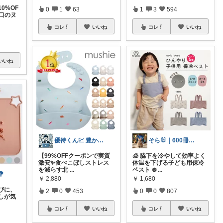
10%OF
0
1
63
1
3
594
水口のヌ
コレ
いいね
コレ
いいね
いいね
優待くん💹 豊かな暮らし☘️
そら🐰｜600冊読んだ絵本好きママ
【99%OFFクーポンで実質
🧊 脇下を冷やして効率よく
激安✨食べこぼしストレス
体温を下げる子ども用保冷
を減らす北
...
ベスト ❄️
...
💐
￥
2,880
￥
1,680
びに、
2
0
453
0
0
807
しが気
コレ
いいね
コレ
いいね