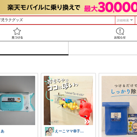
詳細検索
見つける
りあ
えーこママꕥ子供達と夏を楽しむぞ☀️