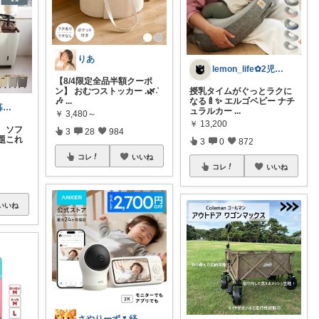
りあ
lemon_life✿2児ママ
【8/4限定全品半額クーポ
ン】 おむつストッカー .🌿݁˖
授乳タイムがぐっとラクに
🎶
...
なる🍼✨ エルゴベビー ナチ
ワーママ向け暮らしの便利グッズROOM
ュラルカー
...
￥
3,480～
￥
13,200
、ソフ
3
28
984
題これ
3
0
872
コレ
いいね
コレ
いいね
いいね