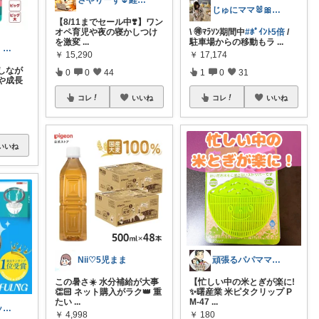
さやりーず🌷経由購入ありがとう
じゅにママ🐰🎀2yboyワーママ
【8/11までセール中❣️】ワン
オペ育児や夜の寝かしつけ
\ 🉐ﾏﾗｿﾝ期間中
#ﾎﾟｲﾝﾄ5倍
/
を激変
...
駐車場からの移動もラ
...
そりゃあるさ X@soryaarusa
￥
15,290
￥
17,174
しなが
0
0
44
1
0
31
や成長
コレ
いいね
コレ
いいね
いいね
Nii♡5児まま
頑張るパパママ応援隊@育児・子供用品紹介
この暑さ☀️ 水分補給が大事
【忙しい中の米とぎが楽に!
👏🏻 ネット購入がラク👑 重
✨曙産業 米ピタクリップ P
たい
...
M-47
...
​マナ🌻整うキッチンと魅せる生活雑貨
￥
4,998
￥
180