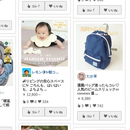
コレ
いいね
コレ
いいね
いいね
レモン🍋✨朝コレ5時
たか🐰
👶リビングの安心スペース
に✨ ごろんも、はいはい
通園バッグ迷ったらコレ♡
も、よちよち
...
人気のビームスリュック▭
ねこパン🐈育児お助け
▭▭▭▭ 通
...
￥
12,800～
￥
6,380
 「寝返
0
0
334
して眠
3
1
742
コレ
いいね
コレ
いいね