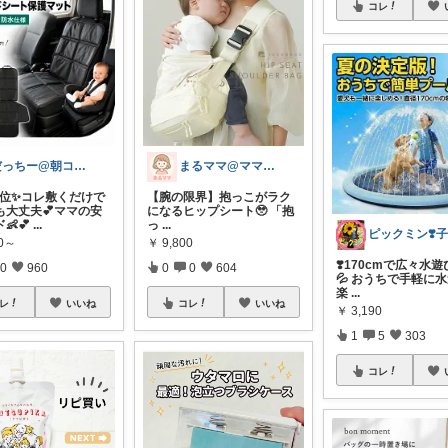
コレ
だっちー@朝コレ5時🚗カー用品探求家
まるママ@ママに優しいグッズ＊*
1位✨コレ敷くだけで
【腕の限界】抱っこがラク
も大丈夫💕ママの安
になるヒップシート🥹 「抱
👶💕
...
っ
...
80～
￥
9,800
❣️170cmで広々水遊び❣
0
960
0
0
604
💦 おうちで手軽に
楽
...
レ
いいね
コレ
いいね
￥
3,190
1
5
303
コレ