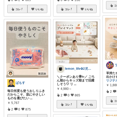
コ
コレ
いいね
コレ
いいね
lemon_life✿2児ママ
🐰持
＼クーポンあり🉐✨／ ごろ
出かけ
ん期からキッズ期まで活躍
リジナ
ばもす
しそう🤍 リ
...
￥
1,88
￥
4,980～
毎日何度も使うおしりふき
2
だからこそ、肌にやさしい
2
0
865
ものを選びたい
...
コ
￥
5,767
コレ
いいね
2
0
875