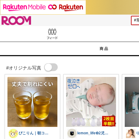
ROOM
Feed
商品
#オリジナル写真
ぴこりん｜朝コレ｜良いものを長く🌿
lemon_life✿2児ママ