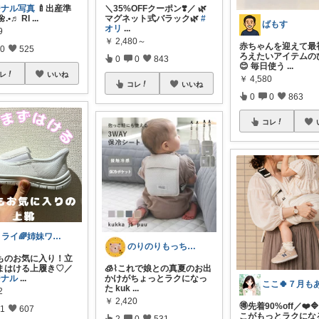
ジナル写真
🍼出産準
＼35%OFFクーポン❣️／ 🌿
🌼.•♬ RI
...
マグネット式バラック🌿
#
ばもす
オリ
...
9
￥
2,480～
赤ちゃんを迎えて最
0
525
ろえたいアイテムの
0
0
843
😊 毎日使う
...
レ
いいね
￥
4,580
コレ
いいね
0
0
863
コレ
ミライ🌈姉妹ワーママ
のりのりもっち⌇１歳との楽しい暮らし🌻
ものお気に入り！立
まはける上履き♡／
🧊⌇これで娘との真夏のお出
ジナル
...
かけがちょっとラクになっ
た kuk
...
2
￥
2,420
🉐先着90%off／❤️
1
607
こがもっとラクにな
2
0
531