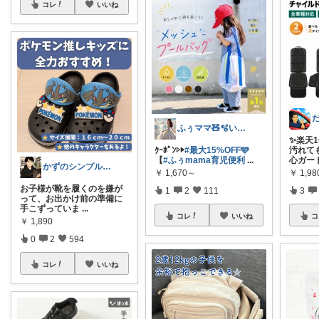
コレ
いいね
ふぅママ🧸🫧いつも有難うございます
✨楽天
ｸｰﾎﾟﾝ▷▶︎
#最大15%OFF🩵
汚れて
【
#ふぅmama育児便利
...
心ガード
かずのシンプル生活｜一生モノに出会う場所
￥
1,670～
￥
1,9
お子様が靴を履くのを嫌が
1
2
111
3
って、お出かけ前の準備に
手こずっていま
...
コレ
いいね
コ
￥
1,890
0
2
594
コレ
いいね