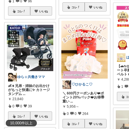
1
0
96
コレ
いいね
コレ
いいね
【🚗
ート卒
ベルト
ゆら☺️共働きママ
￥
4,2
♡ひかるこ♡
👶👧兄弟・姉妹のお出かけ
1
がもっと快適に✨ カトージ
＼ 600円クーポンあり❤️ポ
タンデム
...
イント20%バック❤️お得🉐
コ
￥
23,840
重い
...
0
0
39
￥
5,956～
0
0
264
コレ
いいね
10,000
件
以上
コレ
いいね