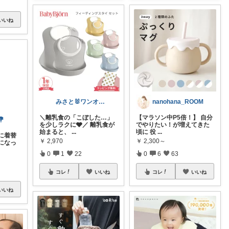
いいね
みさと🐰ワンオペ育児を少し楽にする
nanohana_ROOM
＼離乳食の「こぼした…」
【マラソン中P5倍！】 自分
を少しラクに🩶／ 離乳食が
でやりたい！が増えてきた
始まると、
...
頃に 役
...
💐
￥
2,970
￥
2,300～
に着替
0
1
22
0
6
63
になっ
コレ
いいね
コレ
いいね
いいね