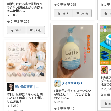
🛀折りたたみ式で収納ラク
0
0
965
1
ラク✨ お風呂上がりの赤ち
ゃん待機ス
...
コレ
いいね
コ
￥
3,850
0
2
209
コレ
いいね
❣️快適
プール
タイママ🍀1y👦のママ
地面の
買い物監査官｜損する商品、排除します
￥
2,99
1歳息子の汗くちゃーい匂い
昨日、旦那に「ちゃんと閉
が消えた！！！ だし子ども
0
じといてね😊」って お願い
のシャン
...
したお菓子…
...
￥
818
コ
￥
3,280
1
0
45