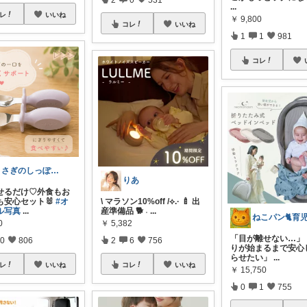
...
レ
いいね
￥
9,800
コレ
いいね
1
1
981
コレ
うさぎのしっぽ43🐰2児の母👧朝コレ
りあ
たせるだけ♡外食もお
も安心セット🐰
#オ
\ マラソン10%off /⟡.· 🍼 出
ル写真
...
産準備品 🐕 ˒
...
0
￥
5,382
「目が離せない…」
0
806
2
6
756
りが始まるまで安心
らせたい」
...
レ
いいね
コレ
いいね
￥
15,750
0
1
755