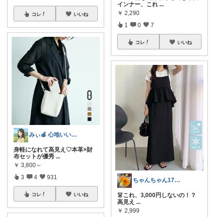
インナー、これ
...
￥
2,290
コレ
いいね
1
0
7
コレ
いいね
みぃ🍎 心地いい暮らし
身軽になれて高見え♡本革×財
布セットが優秀
...
￥
3,800～
3
4
931
ちゃんちゃん173cm
コレ
いいね
👗これ、3,000円しないの！？
高見え
...
￥
2,999