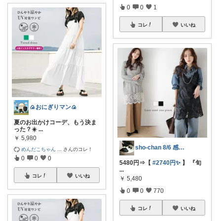
0
0
1
コレ
いいね
🍙おにぎりマン🍙
夏のお出かけコーデ、もう決ま
った？☀️
...
￥
5,980
sho-chan 8/6 感謝🩷
めんだこちゃん
...
さんのコレ！
0
0
0
5480円⇒【
#2740円✨️
】 『旬
...
コレ
いいね
￥
5,480
0
0
770
コレ
いいね