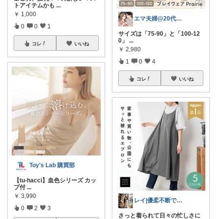
トアイテムかも
...
￥
1,000
エマ夫婦@20代共働き
0
0
1
サイズは「75-90」と「100-12
0」
...
コレ
いいね
￥
2,980
1
0
4
コレ
いいね
Toy's Lab 購買部
【tu-hacci】血色シリーズ カッ
プ付
...
￥
3,990
レイ|優柔不断で選べない🥲
0
2
3
さっと着られて日々の忙しさに