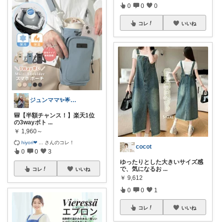
0
0
0
コレ
いいね
ジュンママ✨🌟訪問感謝です💝🌹
🎒【半額チャンス！】楽天1位
の3wayボト
...
￥
1,960～
hiyori❤
...
さんのコレ！
cocot
0
0
3
ゆったりとした大きいサイズ感
で、気になるお
...
コレ
いいね
￥
9,612
0
0
1
コレ
いいね