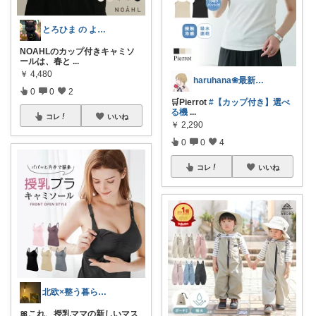
とろひま の よろず屋～お得な商品たち～
NOAHLのカップ付きキャミソ
ールは、春と
...
￥
4,480
haruhana❀最新ファッション更新中
0
0
2
🛒Pierrot
#【カップ付き】選べ
る機
...
コレ
いいね
￥
2,290
0
0
4
コレ
いいね
北欧×整う暮らし｜ハル
🎀これ、授乳ママの新しいマス