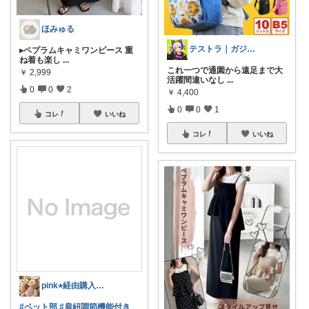
ほみゅる
テストラ｜ガジェット・家電
▸ペプラムキャミワンピース 重
ね着も楽し
...
これ一つで通園から遠足まで大
￥
2,999
活躍間違いなし
...
0
0
2
￥
4,400
0
0
1
コレ
いいね
コレ
いいね
pink⭐︎経由購入感謝です💓
#ペット部
#肩紐調節機能付き