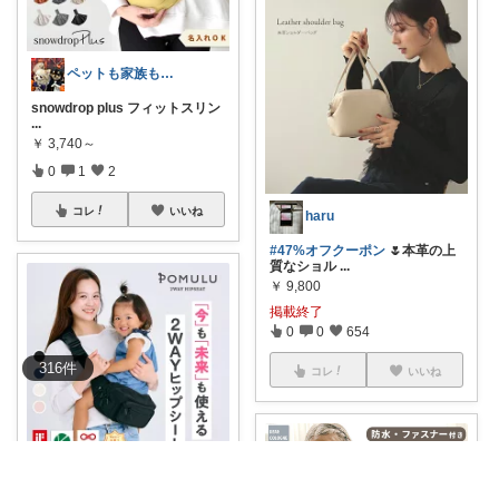
ペットも家族も喜ぶ便利グッズROOM
snowdrop plus フィットスリン
...
￥
3,740～
0
1
2
コレ
いいね
haru
#47%オフクーポン
🌷本革の上
質なショル
...
￥
9,800
掲載終了
0
0
654
316
件
コレ
いいね
釣りパパ