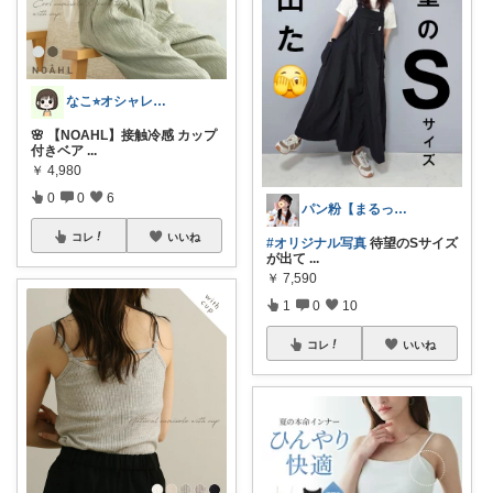
なこ⭐︎オシャレとインテリア🪴🌱
🌸 【NOAHL】接触冷感 カップ
付きベア
...
￥
4,980
0
0
6
パン粉【まるっこ低身長骨スト】🍞
コレ
いいね
#オリジナル写真
待望のSサイズ
が出て
...
￥
7,590
1
0
10
コレ
いいね