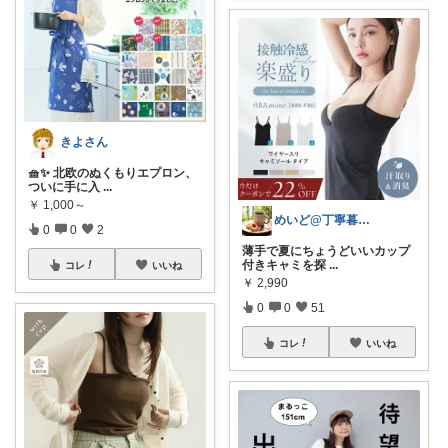
きよさん
🧺✨ 北欧のぬくもりエプロン、
ついに手に入
...
￥
1,000～
めいど@丁寧暮らし✨️
0
0
2
薄手で夏にちょうどいいカップ
付きキャミを探
...
コレ
いいね
￥
2,990
0
0
51
コレ
いいね