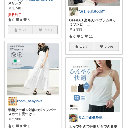
スリング
...
￥
3,740
"おしゃれRooM"
掲載終了
0
0
5
GeeRA★楽ちん!ペプラムキャ
ミワンピー
...
￥
2,999
コレ
いいね
0
1
11
コレ
いいね
room_babylove
半額クーポン対象のジャンパー
スカート見つけ
...
りんご🍎低身長ママ👖＆キッズアイテム
￥
5,980
0
0
1
カップ付きで汗取りもできる夏