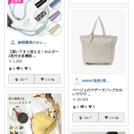
納得重視のセレクトROOM
【届いてすぐ使える！ホルダー
2枚付き多機能
...
￥
1,280
0
0
3
コレ
いいね
skirin⌇淡色⌇現役保育士ママ
ベージュのマザーズバッグかわ
い🤍🤍🤍
...
￥
26,400
0
0
5
コレ
いいね