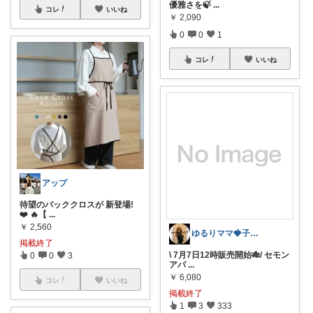
優雅さを🍃
...
コレ
いいね
￥
2,090
0
0
1
コレ
いいね
アップ
待望のバッククロスが 新登場!
❤️ 🔥【
...
￥
2,560
ゆるりママ🍓子ども服♡インテリア雑貨♡
掲載終了
\ 7月7日12時販売開始🎋/ セモン
0
0
3
アパ
...
￥
6,080
コレ
いいね
掲載終了
1
3
333