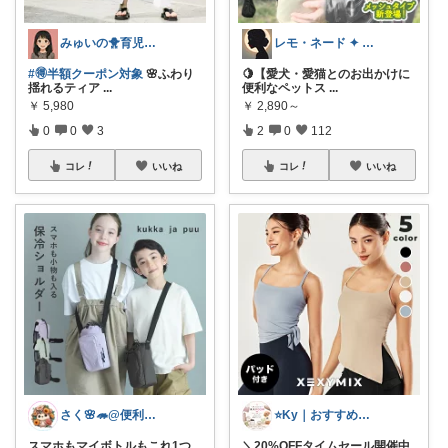
みゅいの🐥育児×時短×コスパ☀️朝コレ
レモ・ネード ✦ セレクト 🍋
#🉐半額クーポン対象
🌸ふわり
🍋【愛犬・愛猫とのお出かけに
揺れるティア
...
便利なペットス
...
￥
5,980
￥
2,890～
0
0
3
2
0
112
コレ
いいね
コレ
いいね
さく🌸🦔@便利でかわいいを探す旅
⭐️Ky｜おすすめセレクト⭐️
スマホもマイボトルもこれ1つ
＼20%OFFタイムセール開催中