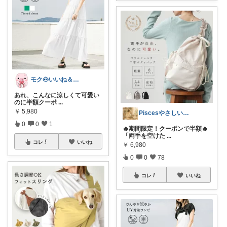
モク🐽いいね＆フォローに感謝💕
あれ、こんなに涼しくて可愛い
のに半額クーポ
...
￥
5,980
Piscesやさしい暮らしの厳選ROOM
0
0
1
🔥期間限定！クーポンで半額🔥
「両手を空けた
...
コレ
いいね
￥
6,980
0
0
78
コレ
いいね