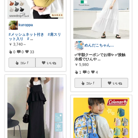
kuroppa
#メッシュネット付き
#肩スリ
ット入り
#
...
￥
3,740～
めんだこちゃん💘使う力💪
0
0
33
✅半額クーポンでお得✨ ✅接触
冷感でひんや
...
コレ
いいね
￥
5,980
1
0
4
コレ
いいね