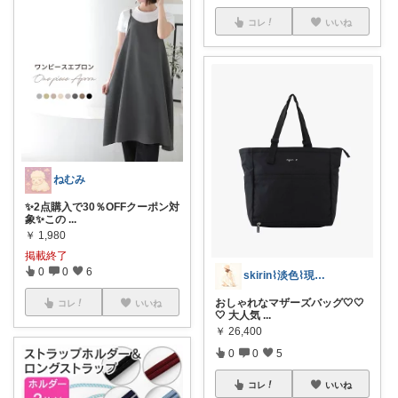
コレ
いいね
ねむみ
✨2点購入で30％OFFクーポン対
象✨この
...
￥
1,980
掲載終了
0
0
6
skirin⌇淡色⌇現役保育士ママ
おしゃれなマザーズバッグ🤍🤍
コレ
いいね
🤍 大人気
...
￥
26,400
0
0
5
コレ
いいね