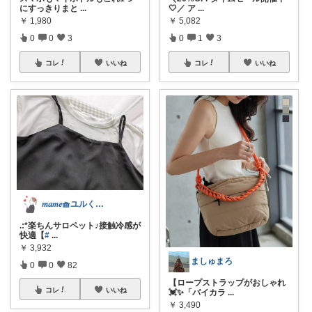
にすっきりまと
...
🤍／ ア
...
￥
1,980
￥
5,082
0
0
3
0
1
3
コレ
いいね
コレ
いいね
𝑚𝑎𝑚𝑒🧺ユルく活動中
.:*楽ちんサロペット♪接触冷感が
快適【
#
...
￥
3,932
ましゅまろ
0
0
82
【ロープストラップがおしゃれ
コレ
いいね
💓✨「バイカラ
...
￥
3,490