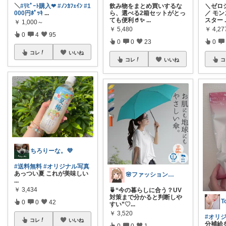
＼
#ﾘﾋﾟｰﾄ購入❤︎
#ﾉﾝｶﾌｪｲﾝ
#1
飲み物をまとめ買いするな
＼ゼロ
000円ﾎﾟｯｷ
...
ら、選べる2箱セットがとっ
／ モ
ても便利🥤✨
...
スター
￥
1,000～
￥
5,480
￥
4,2
0
4
95
0
0
23
0
コレ
いいね
コレ
いいね
コ
ちろりーな。💜
#送料無料
#オリジナル写真
あっつい夏 これが美味しい
🌸ファッションハナコの可愛さラボ🌸
...
￥
3,434
🍵“今の暮らしに合う？UV
対策まで分かると判断しや
T
0
0
42
すい”♡ ​
...
￥
3,520
#オリ
コレ
いいね
分補給
0
0
1