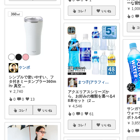
ーな習慣
￥
1,0
コレ
いいね
0
コ
ケンボ
シンプルで使いやすい、フ
タ付きミータンブラー360m
まつ子|アラフィフ主婦のときめくモノ
l✨ 真空
...
￥
2,740
アクエリアスシリーズか
ら、お好みの種類を選べる4
0
0
13
8本セット（2
...
￥
4,546
サンガ
コレ
いいね
ウォータ
0
0
61
ボトル4
￥
3,85
コレ
いいね
0