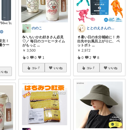
ののこ
ととのえさんの健やか手帖
😍
☕️＼ちいかわ好きさん必見
🥤暑い日の水分補給に！ 外
世主！
♡／ 毎日のコーヒータイム
出先やお風呂上がりに、 ペ
量ケー
がもっと
...
ットボト
...
￥
3,500
￥
2,972
0
0
1
0
2
8
コレ
いいね
コレ
いいね
いいね