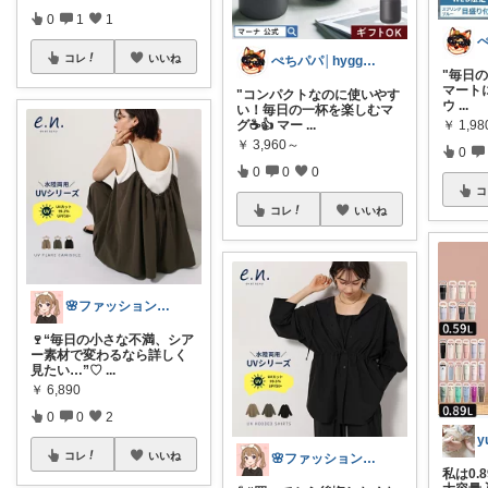
0
1
1
コレ
いいね
ぺちパパ│hyggeな暮らし🌿
"毎日
マートに
"コンパクトなのに使いやす
ウ
...
い！毎日の一杯を楽しむマ
グ☕👍 マー
...
￥
1,9
￥
3,960～
0
0
0
0
コ
コレ
いいね
🌸ファッションハナコの可愛さラボ🌸
🍷“毎日の小さな不満、シア
ー素材で変わるなら詳しく
見たい…”♡
...
￥
6,890
0
0
2
y
コレ
いいね
🌸ファッションハナコの可愛さラボ🌸
私は0.