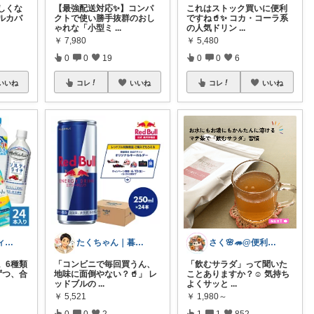
しくな
【最強配送対応✨】コンパ
これはストック買いに便利
ルカバ
クトで使い勝手抜群のおし
ですね🥤✨ コカ・コーラ系
ゃれな「小型ミ
...
の人気ドリン
...
￥
7,980
￥
5,480
0
0
19
0
0
6
いいね
コレ
いいね
コレ
いいね
まつ子|アラフィフ主婦のときめくモノ
たくちゃん｜暮らしをラクにする
さく🌸🦔@便利でかわいいを探す旅
。6種類
「コンビニで毎回買うん、
「飲むサラダ」って聞いた
ずつ、合
地味に面倒やない？🥤」 レ
ことありますか？☺️ 気持ち
ッドブルの
...
よくサッと
...
￥
5,521
￥
1,980～
0
0
2
1
1
852