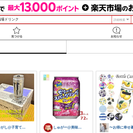
詳細検索
見つける
ひがし@子育て夫婦の役立ちアイテム
しゅがー@美味しいスイーツや雑貨紹介