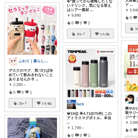
大容量
☕“買ってから後悔したくな
ド
...
いドリンク。気になる答え
はシアー素材
...
￥
5,9
￥
9,890
0
0
0
2
コ
コレ
いいね
ふわり｜暮らしの負担をかるくする日用品
デスクのマグ、気づけば冷
めていて飲みきれないこと
ありませんか🥤
...
￥
2,280～
0
0
1
コレ
いいね
luck
爽やか
装サジー
💎10位 🌟4.71(675件) この
ジーす
アトラスマグボトル、本当
...
￥
3,9
￥
1,798～
0
0
0
1