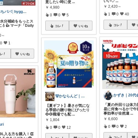
いい♡
...
意したい時に使
...
￥
2,420～
￥
4,980
ぺちパパ│hyggeな暮らし🌿
1
0
40
0
0
5
の水分補給をもっとス
コレ
💧👍 マーナ「Daily
コレ
いいね
80～
0
1
レ
いいね
🐻かならんど｜プレママ🌼✨
「夏の外回りは体力
【夏ギフト】暑さが気にな
昼に何食べるかで午
る季節の贈り物にぴったり
事効率が全然違
...
🌻🌻職場でも配
...
￥
6,600
￥
1,804
uri
0
0
2
0
0
12
89L入る方を購入！👏
コレ