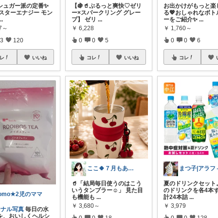
シュガー派の定番✨
【🍇🥤ぷるっと爽快♡ゼリ
お出かけがもっと楽
ンスターエナジー モン
ー×スパークリング グレー
る💖おしゃれなボト
...
プ】 ゼリ
...
ーをご紹介✨
...
77～
￥
6,228
￥
1,760～
3
120
0
0
5
0
0
6
レ
いいね
コレ
いいね
コレ
ここ🍀７月もありがとう🍀
🥤「結局毎日使うのはこう
夏のドリンクセット
いうタンブラー☺️」 見た目
のドリンクを各4本
omo★2児のママ
も機能も
...
計24本詰
...
￥
3,680～
￥
3,979
ジナル写真
毎日の水
を、おいしくヘルシ
0
0
18
0
0
128