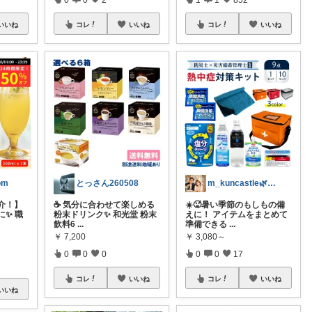
いいね
コレ
いいね
コレ
いいね
om
とっさん260508
m_kuncastle🌿のお部屋
介！】
☕ 気分に合わせて楽しめる
☀️🥵暑い季節のもしもの備
✨ 職
粉末ドリンク✨ 和光堂 粉末
えに！ アイテムをまとめて
飲料6
...
準備できる
...
￥
7,200
￥
3,080～
0
0
0
0
0
17
コレ
いいね
コレ
いいね
いいね