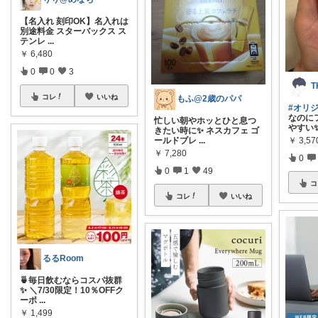
【名入れ 刻印OK】名入れは
別途料金 スターバックス ス
テンレ
...
￥
6,480
0
0
3
T
コレ
いいね
もふ@2歳のパパ
#オリ
なのに
忙しい朝やホッとひと息つ
やすい
きたい時に✨ ネスカフェ ゴ
ールドブレ
...
￥
3,57
￥
7,280
0
0
1
49
コ
コレ
いいね
るるRoom
🍵毎日飲むならコスパ抜群
✨ ＼7/30限定！10％OFFク
ーポ
...
￥
1,499