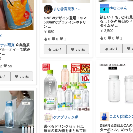
ゆなにゃん
まな@育児系・産後ダイエットと美容
欲しい！ ちいかわ
✨NEWデザイン登場！✨ ✔
る…！☕️💕 毎日の
500mlでプロテインやドリ
タイムが
...
ン
...
￥
3,500
￥
980
K
0
0
1
0
0
1
ジナル写真
🥭烏龍茶
コレ
フルーティーで飲み
コレ
いいね
✨
...
0
2
59
レ
いいね
ケアブリッジ🌈
DEAN &DELUCA
選べるドリンクセットは、
ターボトル、めっち
毎日の飲み物をまとめて用