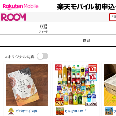
ROOM
Feed
商品
#オリジナル写真
ガパオライス姫👸🌶️🌶️🌶️
ちゃぼROOM「ママさん」「レディース」