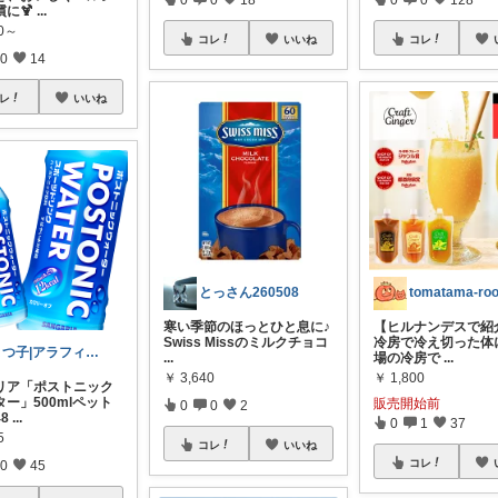
に🍹
...
00～
コレ
いいね
コレ
0
14
レ
いいね
とっさん260508
tomatama-ro
寒い季節のほっとひと息に♪
【ヒルナンデスで紹
Swiss Missのミルクチョコ
冷房で冷え切った体に
まつ子|アラフィフ主婦のときめくモノ
...
場の冷房で
...
￥
3,640
￥
1,800
リア「ポストニック
ー」500mlペット
販売開始前
0
0
2
8
...
0
1
37
5
コレ
いいね
コレ
0
45