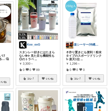
Kee_eeG
楽シーサー/沖縄好きのおすすめROOM
スタンレー好きにはたまら
🥤作り置きにも便利！粉末
いけ
ない☕️✨ 見た目も機能性も
タイプのスポーツドリンク
… 🤔
◎のトラベ
...
✨ 楽天1位
...
￥
3,300～
￥
1,296～
0
0
89
0
0
0
コレ
いいね
コレ
いいね
いいね