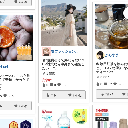
レ
いいね
🌸ファッションハナコの可愛さラボ🌸
からすま
🧋“便利そうで終わらない？
☕ 毎日紅茶を飲みた
UV対策なら中身まで確認し
ni-uni
ど、コスパが気になる
たい…”♡
...
ティーバッ
...
￥
1,990
ジュース🍊 こちら飲
￥
3,227
くて美味しかったで
売切れ
...
0
12
573
0
0
18
0
コレ
コレ
いいね
5
315
レ
いいね