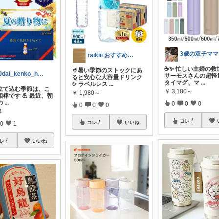
3歳の双子ママ
raikiii おすすめ日用品グッズ紹介
☕✨ 忙しい主婦の救
🥤暑い季節のストックにあ
50dai_kenko_habit
サーモスさんの超軽
ると安心な大容量ドリンク
タイマグ、マ
...
✨ ラベルレス
...
立て込む季節は、こ
￥
3,180～
￥
1,980～
棒です 💪 最近、朝
の
...
0
0
0
0
0
0
4
コレ
コレ
いいね
0
1
レ
いいね