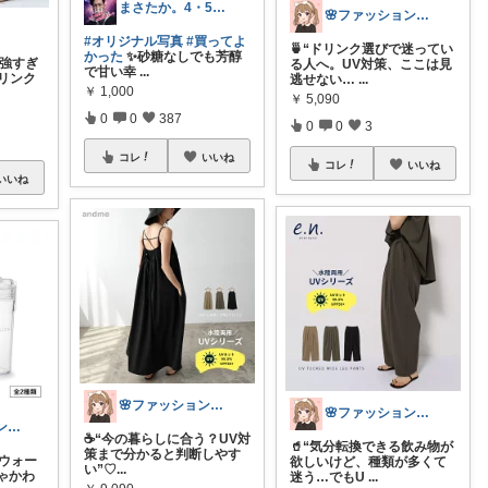
まさたか。4・5日の経由購入感謝🙏
🌸ファッションハナコの可愛さラボ🌸
#オリジナル写真
#買ってよ
🍵“ドリンク選びで迷ってい
かった
✨砂糖なしでも芳醇
最強すぎ
る人へ。UV対策、ここは見
で甘い幸
...
ドリンク
逃せない…
...
￥
1,000
￥
5,090
0
0
387
0
0
3
コレ
いいね
コレ
いいね
いいね
🌸ファッションハナコの可愛さラボ🌸
🌸ファッションハナコの可愛さラボ🌸
こより|北欧シンプル淡色大好き保育士
☕“今の暮らしに合う？UV対
🥤“気分転換できる飲み物が
策まで分かると判断しやす
のウォー
欲しいけど、種類が多くて
い”♡ ​
...
ゃかわ
迷う…でもU
...