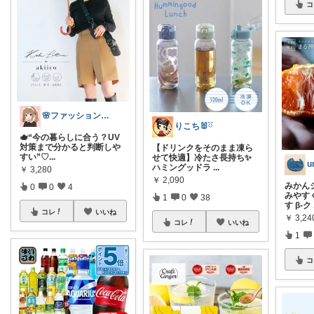
コ
🌸ファッションハナコの可愛さラボ🌸
りこち🐰ྀི
🫖“今の暮らしに合う？UV
対策まで分かると判断しや
【ドリンクをそのまま凍ら
すい”♡ ​
...
せて快適】冷たさ長持ち✨
u
ハミングッドラ
...
￥
3,280
￥
2,090
みかん
0
0
4
みやす
1
0
38
す β-ク
コレ
いいね
￥
3,24
コレ
いいね
1
コ