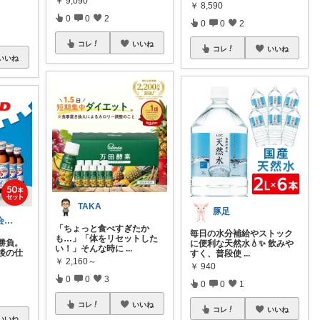
￥
9,090
￥
8,590
0
0
2
0
0
2
コレ
いいね
コレ
いいね
いいね
TAKA
豚足
かずき｜20代会社員の暮らし改善
「ちょっと食べすぎたか
毎日の水分補給やストック
も…」「体をリセットした
勝負。
に便利な天然水💧✨ 飲みや
い！」そんな時に
...
後の仕
すく、普段使
...
￥
2,160～
￥
940
0
0
3
0
0
1
コレ
いいね
コレ
いいね
いいね