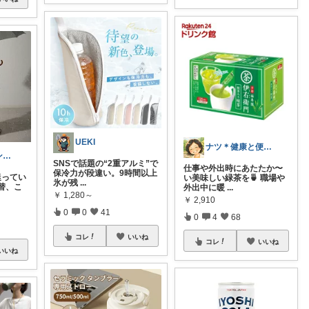
UEKI
ナツ＊健康と便利グッズが好きな主婦🌸
🌸ファッションハナコの可愛さラボ🌸
SNSで話題の“2重アルミ”で
仕事や外出時にあたたか〜
保冷力が段違い。9時間以上
迷ってい
い美味しい緑茶を🍵 職場や
氷が残
...
替、こ
外出中に暖
...
￥
1,280～
￥
2,910
0
0
41
0
4
68
コレ
いいね
コレ
いいね
いいね