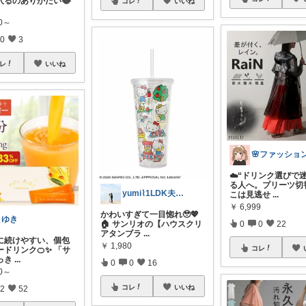
入るのありがたい😂
コレ
いいね
40～
0
3
レ
いいね
☁️“ドリンク選びで
る人へ。プリーツ切
yumi⌇1LDK夫婦のこだわりアイテム
こは見逃せ
...
￥
6,999
かわいすぎて一目惚れ🥹💖
こゆき
0
0
22
🏠 サンリオの【ハウスクリ
アタンブラ
...
に続けやすい、個包
￥
1,980
コレ
ドリンク🍊✨ 「サ
っき
...
0
0
16
80～
コレ
いいね
2
52