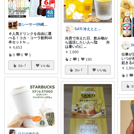
楽シーサー/沖縄好きのおすすめROOM
SATI 冷えととのう暮らし～温活生活～
🥤人気ドリンクを自由に選
べる！コカ・コーラ飲料48
冷房で冷えた日、飲み物か
本セット✨
...
ら温活したい人へ🥰 外
は暑いのに
...
￥
4,653
￥
1,680
仕事が
0
0
1
いつが相
2
1
190
起きる
コレ
いいね
￥
1,80
コレ
いいね
0
コ
りり@めなち