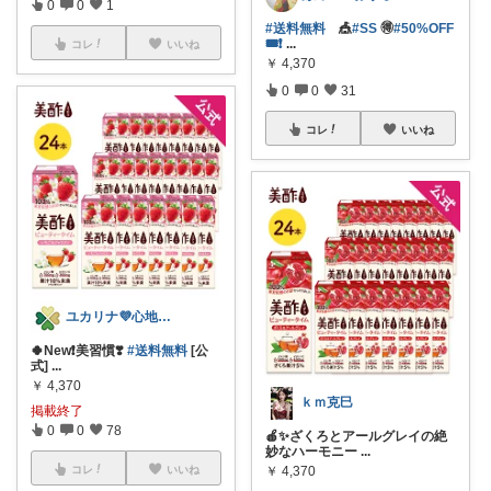
0
0
1
#送料無料
🎪
#SS
🉐
#50%OFF
🎟❗
...
コレ
いいね
￥
4,370
0
0
31
コレ
いいね
ユカリナ💜心地よい暮らしナチュラル🌿
🍀New❗美習慣❣️
#送料無料
[公
式]
...
￥
4,370
ｋｍ克巳
掲載終了
0
0
78
🍎✨ざくろとアールグレイの絶
妙なハーモニー
...
コレ
いいね
￥
4,370