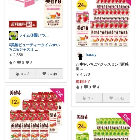
ライム🍋‍🟩いつもありがとう🫶
#美酢ビューティータイム★い
ちご&ジャスミ
...
hassy
￥
2,658
0
0
8
\ \ 🍓✨いちご×ジャスミン⁉️新感
覚
...
コレ
いいね
￥
4,370
掲載終了
1
0
4
コレ
いいね