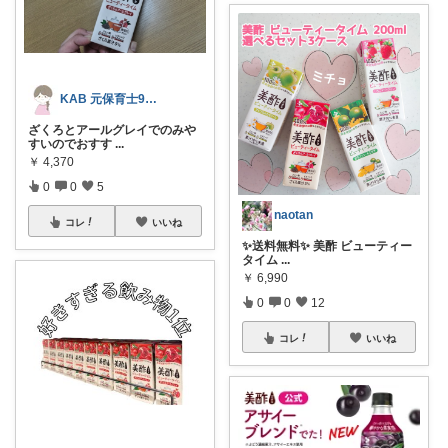
KAB 元保育士9歳4歳男の子ママ
ざくろとアールグレイでのみや
すいのでおすす
...
￥
4,370
0
0
5
naotan
コレ
いいね
✨送料無料✨ 美酢 ビューティー
タイム
...
￥
6,990
0
0
12
コレ
いいね