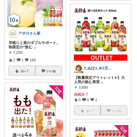
アポロさん家
🍑眠りと美のダブルサポート。
秋限定の“飲む
...
￥
7,200
2
1
185
たぬぽん＠2児のワーママ
コレ
いいね
【数量限定アウトレット✨】大
人気の飲む果実
...
￥
3,600
掲載終了
0
0
1
コレ
いいね