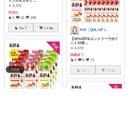
ップル＆カモミ
...
￥
4,370
売切れ
0
10
198
コレ
いいね
AYA￤QOL UP item 🎫ᩚ
【39%OFF&エントリーでポイ
ント10倍
...
￥
4,370
掲載終了
0
0
72
318
件
コレ
いいね
いずにゃん@夏アイテムまとめました‼️
💖 美容と健康の習慣に！美酢ビ
ューティータ
...
￥
1,814
売切れ
0
1
17