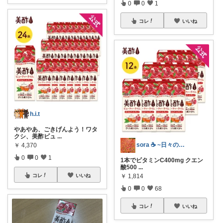
0
0
1
コレ
いいね
h.i.t
やあやあ、ごきげんよう！ワタ
クシ、美酢ビュ
...
sora ☕ ~日々の暮らしを快適に~
￥
4,370
0
0
1
1本でビタミンC400mg クエン
酸500
...
コレ
いいね
￥
1,814
0
0
68
コレ
いいね