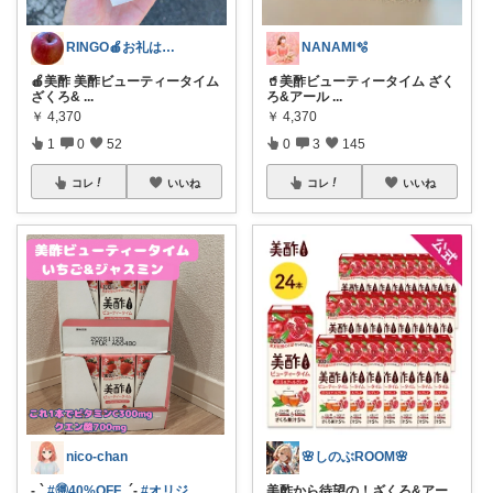
RINGO🍎お礼はプロフ🍎
NANAMI🫧
🍎美酢 美酢ビューティータイム
🥤美酢ビューティータイム ざく
ざくろ&
...
ろ&アール
...
￥
4,370
￥
4,370
1
0
52
0
3
145
コレ
いいね
コレ
いいね
nico-chan
🌸しのぶROOM🌸
-ˏ`
#🉐40%OFF
ˎ´-
#オリジ
...
美酢から待望の！ざくろ&アー