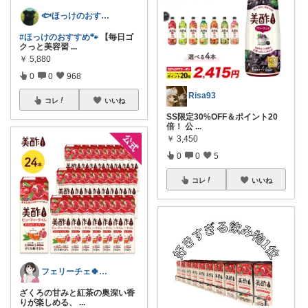
🐟ほっけのおすすめ＠朝コレ派🐾
#ほっけのおすすめ🐾
【毎日ゴ
クっと美容習
...
￥
5,880
0
0
968
Risa93
コレ
いいね
SS限定30%OFF＆ポイント20
倍！ 公
...
￥
3,450
0
0
5
コレ
いいね
フェリーチェ🍀いいね購入ありがとう🌸
ざくろの甘みと紅茶の奥深い香
りが楽しめる、
...