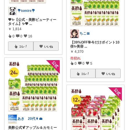
💐tomire💐
💖✨【公式・美酢ビューティー
タイム】✨💖
...
￥
1,814
ちこ🎀
0
0
16
【39%OFF🎯今だけポイント10
倍✨美容
...
コレ
いいね
￥
4,370
売切れ
0
0
5
コレ
いいね
あき 20代👩‍💼
美酢公式🍹アップル＆カモミー