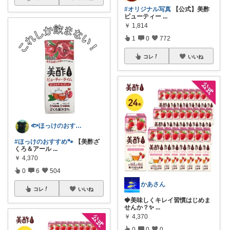
#オリジナル写真
【公式】美酢
ビューティー
...
￥
1,814
1
0
772
コレ
いいね
🐟ほっけのおすすめ＠朝コレ派🐾
#ほっけのおすすめ🐾
【美酢ざ
くろ＆アール
...
￥
4,370
0
6
504
かあさん
コレ
いいね
🍓美味しくキレイ習慣はじめま
せんか？✨
...
￥
4,370
0
0
0