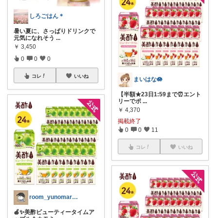
しろごはん＊
暑い夏に、さっぱりドリンクで
元気になれそう
...
￥
3,450
0
0
0
コレ
いいね
まいはな🪷
【半額★23日1:59まで⏰エント
リーでポ
...
￥
4,370
掲載終了
0
0
11
コレ
いいね
room_yunomarusan
🍎✨美酢ビューティータイムア