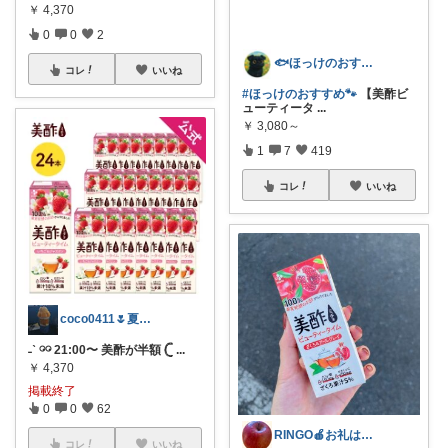
￥
4,370
0
0
2
🐟ほっけのおすすめ＠朝コレ派🐾
コレ
いいね
#ほっけのおすすめ🐾
【美酢ビ
ューティータ
...
￥
3,080～
1
7
419
コレ
いいね
coco0411🌷夏グッズ色々🌻
˗ˋ 𓏗𓏗 21:00〜 美酢が半額 𓊆
...
￥
4,370
掲載終了
0
0
62
RINGO🍎お礼はプロフ🍎
コレ
いいね