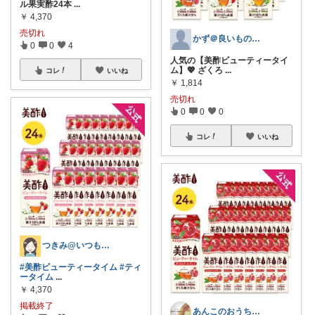
ル果実酢24本
...
￥
4,370
売切れ
かず＠良いもの見つけよう
0
0
4
人気の【美酢ビューティータイ
ム】💖 ざくろ
...
コレ
いいね
￥
1,814
売切れ
0
0
0
コレ
いいね
つきみ@いつもありがとうございます🙏
#美酢ビューティータイム
#ティ
ータイム
...
￥
4,370
掲載終了
あんこのおうち🏡お世話になりました🙇