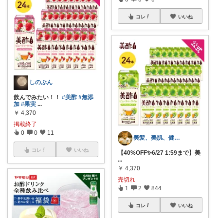
コレ
いいね
しのぶん
飲んでみたい！！
#美酢
#無添
加
#果実
...
￥
4,370
掲載終了
0
0
11
美髪、美肌、健康商品お勧めROOM
コレ
いいね
【40%OFF✨6/27 1:59まで】美
...
￥
4,370
売切れ
1
2
844
コレ
いいね