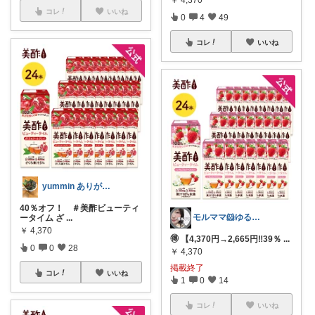
￥
4,370
コレ
いいね
0
4
49
コレ
いいね
yummin ありがとうございます♡
40％オフ！ ＃美酢ビューティ
モルママ🐹ゆるシンプルな暮らし♡
ータイム ざ
...
￥
4,370
🉐 【4,370円→2,665円‼️39％
...
0
0
28
￥
4,370
掲載終了
コレ
いいね
1
0
14
コレ
いいね