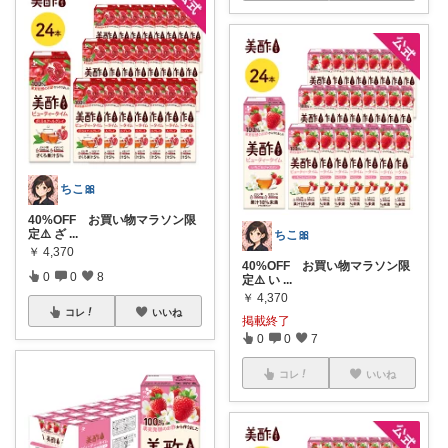
ちこ🎀
40%OFF お買い物マラソン限
定⚠️ ざ
...
ちこ🎀
￥
4,370
40%OFF お買い物マラソン限
0
0
8
定⚠️ い
...
￥
4,370
コレ
いいね
掲載終了
0
0
7
コレ
いいね