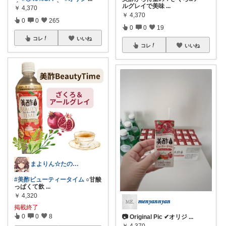
ルグレイで美味
...
￥
4,370
￥
4,370
0
0
265
0
0
19
コレ
いいね
コレ
いいね
まよりん☆たのしむ♡
#美酢ビューティータイム
○甘酸
っぱくて飲
...
￥
4,320
𝒎𝒆𝒏𝒚𝒂𝒏𝒏𝒚𝒂𝒏
掲載終了
0
0
8
📷 Original Pic ✔︎オリジ
...