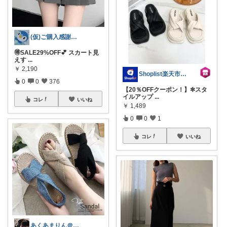
(仮)ご購入感謝致します😊
🉐SALE29%OFF💕 スカート見
えす
...
￥
2,190
Shoplist楽天市場店
0
0
376
【20％OFFクーポン！】✼スタ
イルアップ
...
コレ
いいね
￥
1,489
0
0
1
コレ
いいね
あくあまりん＠アメブロもよろしく💕