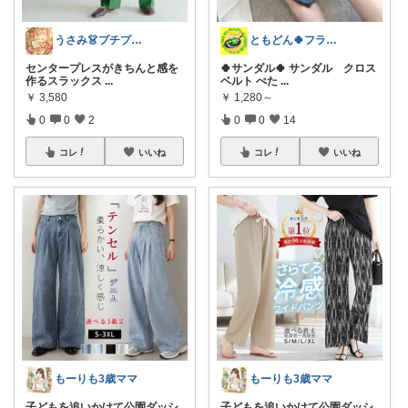
うさみ👗プチプラで叶える大人コーデ
ともどん🍀フライパン料理ある暮らし🍳
センタープレスがきちんと感を
🍀サンダル🍀 サンダル クロス
作るスラックス
...
ベルト ぺた
...
￥
3,580
￥
1,280～
0
0
2
0
0
14
コレ
いいね
コレ
いいね
もーりも3歳ママ
もーりも3歳ママ
子どもを追いかけて公園ダッシ
子どもを追いかけて公園ダッシ