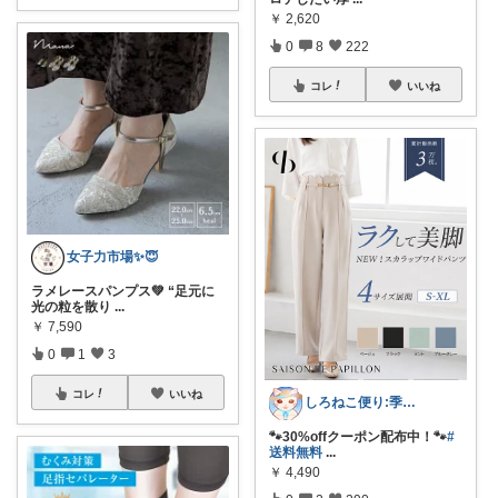
￥
2,620
0
8
222
コレ
いいね
女子力市場✨😇
ラメレースパンプス💚 “足元に
光の粒を散り
...
￥
7,590
0
1
3
コレ
いいね
しろねこ便り:季節のおすすめ
🐾30%offクーポン配布中！🐾
#
送料無料
...
￥
4,490