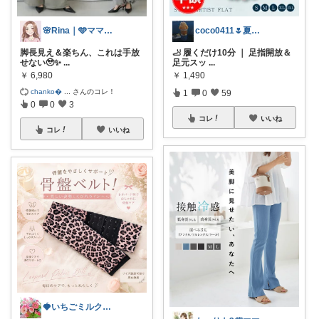
🌸Rina｜🩵ママ必見アイテム🩵
coco0411🌷夏グッズ色々🌻
脚長見え＆楽ちん、これは手放
🦶 履くだけ10分 ｜ 足指開放＆
せない🥹✨
...
足元スッ
...
￥
6,980
￥
1,490
chanko
...
さんのコレ！
1
0
59
0
0
3
コレ
いいね
コレ
いいね
🍓いちごミルク🍓8月からスロー再開