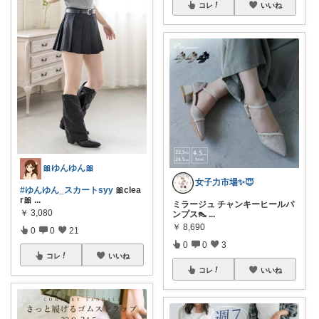
コレ
いいね
🎀ゆんゆん🎀
女子力市場✨😇
#ゆんゆん_スカートsyy
🎀clea
r🎀
...
ミラージュ チャンキーヒールパ
￥
3,080
ンプス👠
...
￥
8,690
0
0
21
0
0
3
コレ
いいね
コレ
いいね