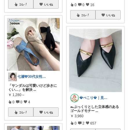
0
0
16
コレ
いいね
コレ
いいね
七瀬🩵30代女性ファッション&美容🩵
「サンダルは可愛いけど歩きに
くい…」を解決
...
￥
1,280～
💎ぺこり💎｜見た目はOL中身はひもの
0
0
4
👞ぷっくりとした立体感のある
ゴールドモチー
...
コレ
いいね
￥
3,960
0
2
657