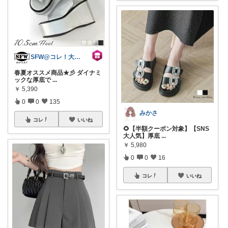
SFW@コレ！大歓迎
春夏オススメ商品★彡 ダイナミ
ックな厚底で
...
￥
5,390
0
0
135
みかさ
コレ
いいね
🌻【半額クーポン対象】【SNS
大人気】厚底
...
￥
5,980
0
0
16
コレ
いいね