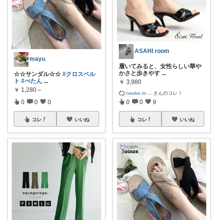
ASAHI room
mayu
履いてみると、女性らしい華や
かさと歩きやす
...
☆☆サンダル☆☆
#クロスベル
ト
#ぺたん
...
￥
3,980
￥
1,280～
naoko.m
...
さんのコレ！
0
0
0
0
0
9
コレ
いいね
コレ
いいね