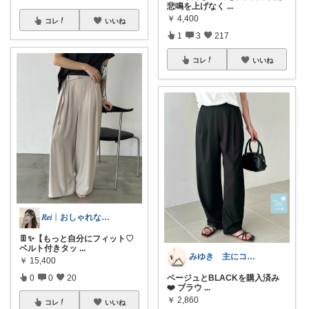
悲鳴を上げなく
...
￥
4,400
コレ
いいね
1
3
217
コレ
いいね
𝑅𝑒𝑖┊おしゃれな暮らし🤍
👖✨【もっと自分にフィット♡
ベルト付きタッ
...
みゆき 主にコスメ、日用品🍀
￥
15,400
ベージュとBLACKを購入済み
0
0
20
❤️ ブラウ
...
￥
2,860
コレ
いいね