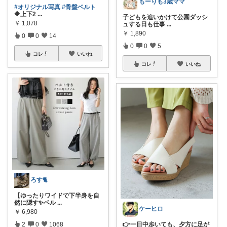
もーりも3歳ママ
#オリジナル写真
#骨盤ベルト
🔶上下2
...
子どもを追いかけて公園ダッシ
￥
1,078
ュする日も仕事
...
￥
1,890
0
0
14
0
0
5
コレ
いいね
コレ
いいね
ろす🐈
【ゆったりワイドで下半身を自
然に隠す✨ベル
...
ケーヒロ
￥
6,980
👉一日中歩いても、夕方に足が
2
0
1068