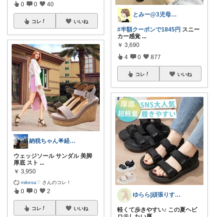
0
0
40
とみー@3児母の部屋⭐️
コレ
いいね
#半額クーポンで1845円
スニー
カー感覚
...
￥
3,690
4
0
877
コレ
いいね
納税ちゃん🌟経由購入★
ウェッジソール サンダル 美脚
厚底 スト
...
￥
3,950
mikesa♡
さんのコレ！
0
0
2
ゆらら|頑張りすぎない50代がんサバ
コレ
いいね
軽くて歩きやすい♪ この夏ヘビ
ロテしたい厚
...