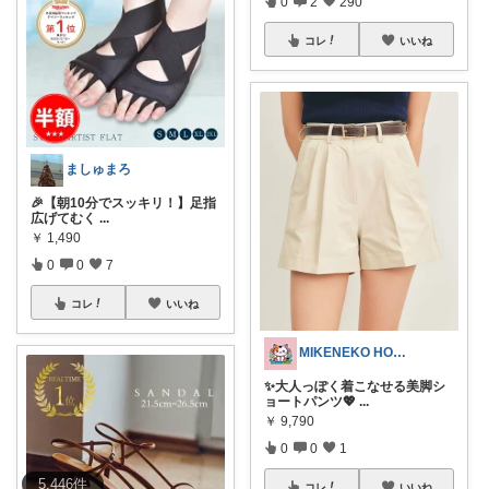
0
2
290
コレ
いいね
ましゅまろ
​🎉【朝10分でスッキリ！】足指
広げてむく
...
￥
1,490
0
0
7
コレ
いいね
MIKENEKO HOUSE
✨大人っぽく着こなせる美脚シ
ョートパンツ💖
...
￥
9,790
0
0
1
5,446
件
コレ
いいね