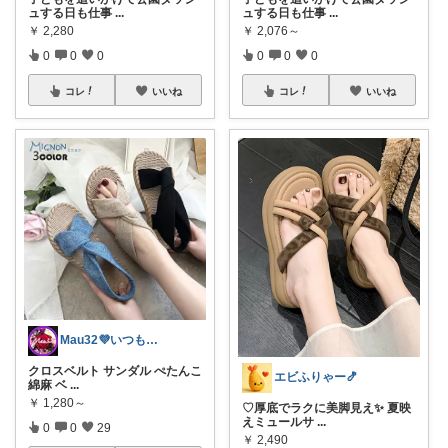
ュする日も仕事
...
ュする日も仕事
...
￥
2,280
￥
2,076～
0
0
0
0
0
0
コレ
いいね
コレ
いいね
Mau32💜いつも有難うございます😊
クロスベルト サンダル ぺたんこ
エビふりゃー🍤
綿麻 ベ
...
￥
1,280～
♡厚底でラクに美脚見え✨ 夏映
えミュールサ
...
0
0
29
￥
2,490