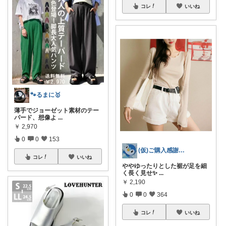
コレ
いいね
🐾るまに🥇
薄手でジョーゼット素材のテー
パード、想像よ
...
￥
2,970
0
0
153
(仮)ご購入感謝致します😊
コレ
いいね
ややゆったりとした裾が足を細
く長く見せ✨️
...
￥
2,190
0
0
364
コレ
いいね