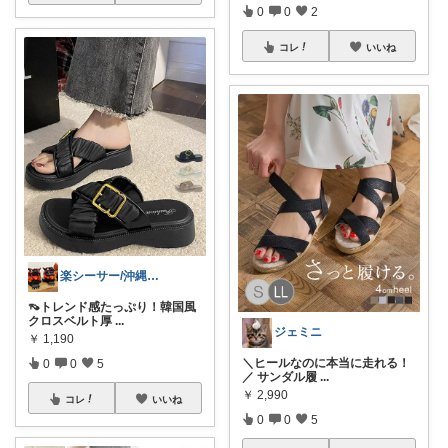
0
0
2
コレ
いいね
楽シーサー/沖縄好きのおすすめROOM
👡トレンド感たっぷり！韓国風
クロスベルト厚
...
ジェミニ
￥
1,190
＼ヒールなのに本当に走れる！
0
0
5
／ サンダル履
...
￥
2,990
コレ
いいね
0
0
5