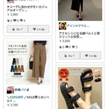
✴️コーデに合わせやすいカジュ
アルオープン
...
￥
2,980
0
0
9
アイン✨ママと子供と食べ物と🍭
コレ
いいね
アクセントになる細ベルトと前
スリットが女性
...
￥
5,999
0
0
3
コレ
いいね
林檎パイ🍎
＼
#10%OFF
／SALE🉐リボンベ
ルト
...
￥
3,790