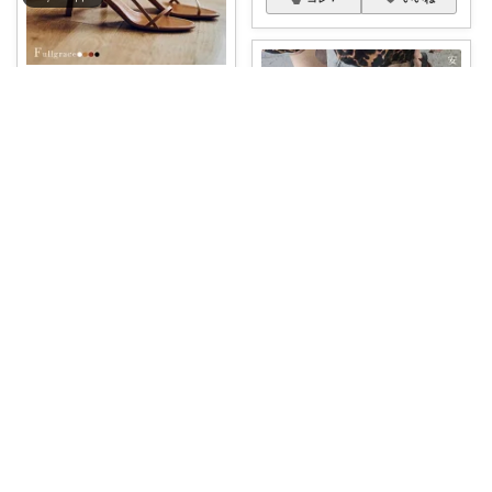
納税ちゃん🌟経由購入★
【楽天1位 ソックス特典】 華奢
ストラップ
...
￥
4,580～
ひーまま♡女の
...
さんのコレ！
0
0
4
コレ
いいね
みにこ
サンダル 安心安全の日本製！足
をしっかりホ
...
￥
4,400
2
1
319
コレ
いいね