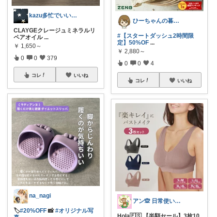
kazu多忙でいいね全て返せず🙏
ひーちゃんの暮らしと服ROOM🌷
CLAYGEクレージュミネラルリ
#【スタートダッシュ2時間限
ペアオイル
...
定】50%OF
...
￥
1,650～
￥
2,880～
0
0
379
0
0
4
コレ
いいね
コレ
いいね
na_nagi
アン🙊 日常使い 欲しい物
🏷️
#20%OFF
📸
#オリジナル写
Hola🇪🇸 【半額セール】3枚10