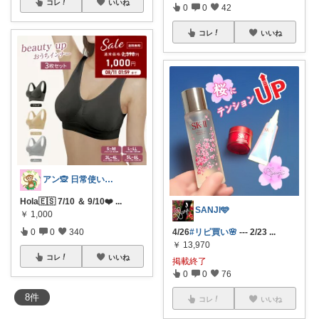
コレ
いいね
0
0
42
コレ
いいね
アン🙊 日常使い 欲しい物
Hola🇪🇸 7/10 ＆ 9/10❤️
...
SANJI🩵
￥
1,000
4/26
#リピ買い🌸
--- 2/23
...
0
0
340
￥
13,970
コレ
いいね
掲載終了
0
0
76
8
件
コレ
いいね