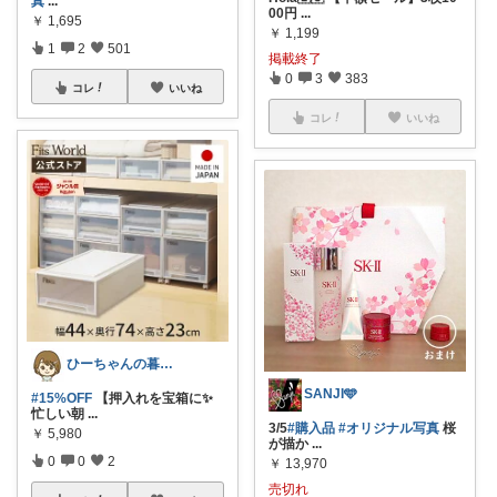
真
...
00円
...
￥
1,695
￥
1,199
1
2
501
掲載終了
0
3
383
コレ
いいね
コレ
いいね
ひーちゃんの暮らしと服ROOM🌷
SANJI🩵
#15%OFF
【押入れを宝箱に✨
忙しい朝
...
3/5
#購入品
#オリジナル写真
桜
￥
5,980
が描か
...
0
0
2
￥
13,970
売切れ