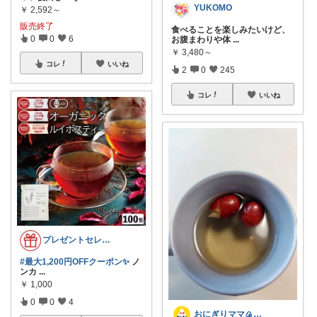
YUKOMO
￥
2,592～
販売終了
食べることを楽しみたいけど、
0
0
6
お腹まわりや体
...
￥
3,480～
コレ
いいね
2
0
245
コレ
いいね
プレゼントセレクト館024
#最大1,200円OFFクーポン✨
ノ
ンカ
...
￥
1,000
0
0
4
おにぎりママ🍙四毒抜きおすすめ商品🍚