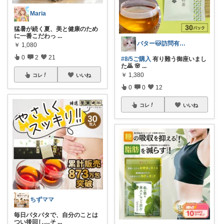
Maria
猛暑が続く夏、美と健康のため
に一番こだわっ
...
バター🐱訪問有難うございます💕
￥
1,080
0
2
21
#8/5ご購入
有り難う御座いまし
た🙇 🌸
...
￥
1,380
コレ
いいね
0
0
12
コレ
いいね
ちずママ
毎日バタバタで、自分のことは
つい後回し…そ
...