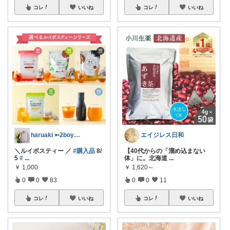
コレ
いいね
コレ
いいね
haruaki ➳2boys𖠿mom
エイジレス日和
＼ルイボスティー ／
#購入品
8/
【40代からの「溜め込まない
5
#
...
体」に。北海道
...
￥
1,000
￥
1,620～
0
0
83
0
0
11
コレ
いいね
コレ
いいね