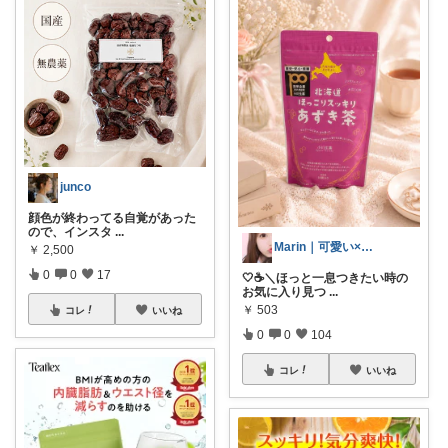
junco
顔色が終わってる自覚があった
ので、インスタ
...
Marin｜可愛い×ブランド美容
￥
2,500
0
0
17
🤍☕＼ほっと一息つきたい時の
お気に入り見つ
...
￥
503
コレ
いいね
0
0
104
コレ
いいね