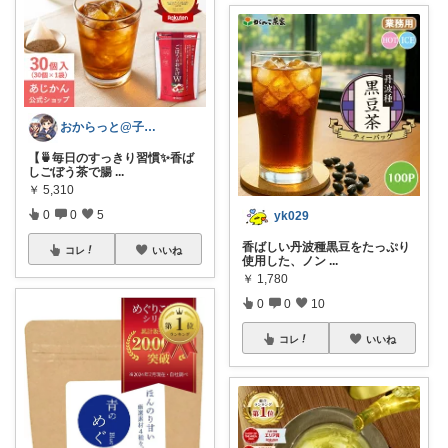
おからっと@子育てに余裕を✨
【🍵毎日のすっきり習慣✨香ば
しごぼう茶で腸
...
￥
5,310
0
0
5
yk029
香ばしい丹波種黒豆をたっぷり
コレ
いいね
使用した、ノン
...
￥
1,780
0
0
10
コレ
いいね