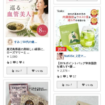
すみ｜50代の健康と暮らし
鹿児島県産の美味しい緑茶に、
ローズマリーと
...
NaKiSe_2児ママ🌸訪問感謝です
￥
1,080
0
0
4
【20％ポイントバッグ🌸体脂肪
を減らす×腸
...
￥
2,376～
コレ
いいね
0
1
57
コレ
いいね