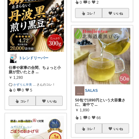
0
0
2
コレ
いいね
トレンドリーバー
仕事や家事の合間、ちょっと小
腹が空いたとき
...
￥
1,280
かずりん🌸美
...
さんのコレ！
0
0
5
SALAS
50包で1890円という大容量さ
コレ
いいね
に、途中で
...
￥
1,890
1
0
66
コレ
いいね