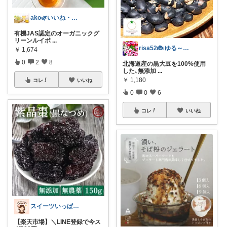
ako🌿いいね・フォローありがとう🙏
有機JAS認定のオーガニックグ
リーンルイボ
...
risa52🐞 ゆる～く無添加🌱
￥
1,674
0
2
8
北海道産の黒大豆を100%使用
した､無添加
...
￥
1,180
コレ
いいね
0
0
6
コレ
いいね
スイーツいっぱい大博覧会
【楽天市場】＼LINE登録で今ス