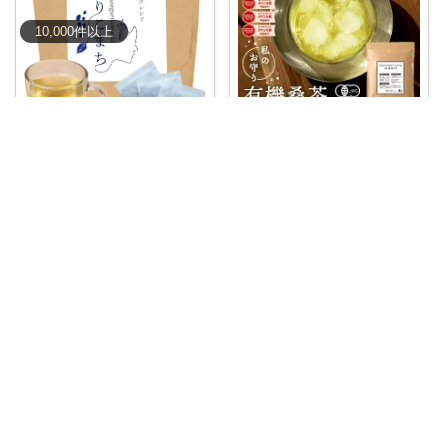
10,000
件
以上
cocami😊
mii＊style
飲みやすくて毎日続けやすい🌿
✨ 国産・有機
...
毎日のリラックスタイムに、体
￥
3,480
をいたわる一杯
...
￥
3,200
0
0
10
1
0
117
コレ
いいね
コレ
いいね