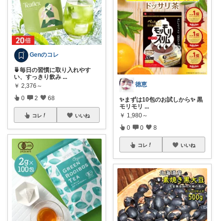
Genのコレ
🍵毎日の習慣に取り入れやす
い、すっきり飲み
...
徳恵
￥
2,376～
0
2
68
✨まずは10包のお試しから✨ 黒
モリモリ
...
￥
1,980～
コレ
いいね
0
0
8
コレ
いいね