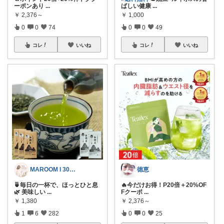
ーポンあり
...
ばしい健康
...
￥
2,376～
￥
1,000
0
0
74
0
0
49
コレ
いいね
コレ
いいね
MAROOM l 30代の愛用品🧡
徳恵
🍵毎日の一杯で、ほっとひと息
🔥今だけお得！P20倍＋20%OF
🌿 美味しい
...
Fクーポ
...
￥
1,380
￥
2,376～
1
6
282
0
0
25