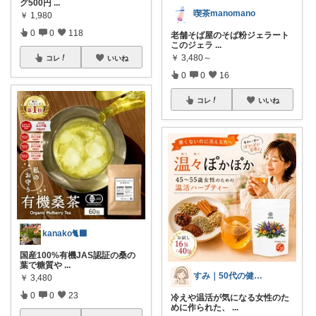
グ500円
...
喫茶manomano
￥
1,980
0
0
118
老舗そば屋のそば粉ジェラート
このジェラ
...
￥
3,480～
コレ
いいね
0
0
16
コレ
いいね
kanako🐈‍⬛
国産100%有機JAS認証の桑の
葉で糖質や
...
すみ｜50代の健康と暮らし
￥
3,480
0
0
23
冷えや温活が気になる女性のた
めに作られた、
...