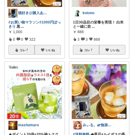
猫好き@購入ありがとうございます✨
kotono
#お買い物マラソン
#1000円ぽっ
1日30品目の栄養を実現！ 白米
きり
黒
...
と一緒に炊
...
￥
1,000
￥
888
0
0
322
3
3
868
コレ
いいね
コレ
いいね
mashumaro
みぃる。🌿無添加・自然派
🔥ポイント20倍+20%神トクク
#送料無料
🫖黒豆×ルイボスの香