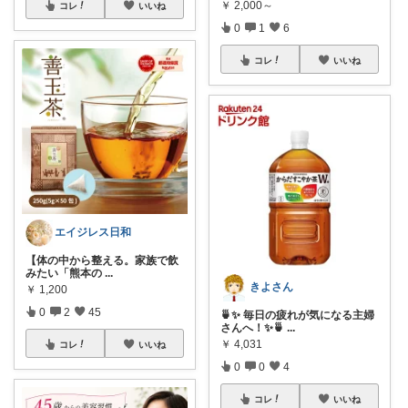
￥
2,000～
コレ
いいね
0
1
6
コレ
いいね
エイジレス日和
【体の中から整える。家族で飲
みたい「熊本の
...
きよさん
￥
1,200
0
2
45
🍵✨ 毎日の疲れが気になる主婦
さんへ！✨🍵
...
￥
4,031
コレ
いいね
0
0
4
コレ
いいね