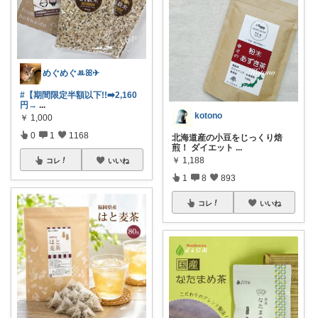
めぐめぐꔛꕤ✈︎
#【期間限定半額以下!!➡️2,160
円→
...
kotono
￥
1,000
0
1
1168
北海道産の小豆をじっくり焙
煎！ ダイエット
...
￥
1,188
コレ
いいね
1
8
893
コレ
いいね