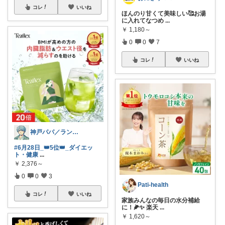
コレ
いいね
ほんのり甘くて美味しい🥰お湯
に入れてなつめ
...
￥
1,180～
0
0
7
コレ
いいね
神戸パパ／ランキング＆レビュー毎日掲載
#6月28日_👑5位👑_ダイエッ
ト・健康
...
￥
2,376～
0
0
3
Pati-health
コレ
いいね
家族みんなの毎日の水分補給
に！🌽✨ 楽天
...
￥
1,620～