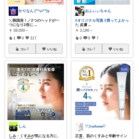
かりなん (*^ω^*)y
おふぃぃちゃん
＼韓国発！／2つのヘッドが一
#オリジナル写真
#買ってよかっ
つになり2倍に
...
た
皮膚
...
￥
38,000～
￥
3,190～
1
0
317
0
0
7
コレ
いいね
コレ
いいね
しん
♡𝓨𝓾𝓲𝓱𝓲𝓶𝓮♡
しみ・くすみが気になる方に、
正直、肌のくすみと年齢サイン