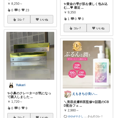
￥
8,250～
✨黄金の雫が肌を優しく包み込
む…💖 最近
...
0
0
23
￥
9,350
1
0
0
コレ
いいね
コレ
いいね
Yukari
✨小鼻のクレーターが気になっ
えもきち@良いものセレクト
て購入しました
...
￥
1,720～
​＼美容皮膚科医監修✨話題のCB
D配合フェ
...
0
0
9
￥
2,980～
ゆゆ🌿やさし
...
さんのコレ！
コレ
いいね