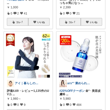
...
っちゃ気になっ
...
￥
1,000
￥
2,399
0
2
41
0
0
21
コレ
いいね
コレ
いいね
アイ｜暮らしの便利グッズ
ars*° 褒められ美肌へ🫧
評価4.69・レビュー1,135件のU
#20%OFFクーポン
🌼*･ 美容皮
Vカ
...
膚科
...
￥
1,980～
￥
5,980
0
0
9
0
0
484