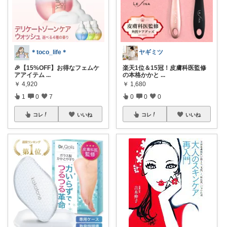
＊toco_life＊
ヤギミツ
🎉【15%OFF】お得なフェムケ
楽天1位＆15冠！皮膚科医監修
アアイテム
...
の本格かかと
...
￥
4,920
￥
1,680
1
0
7
0
0
0
コレ
いいね
コレ
いいね