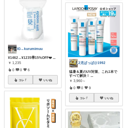
IG→kurumimuu
¥1462→¥1235🉐15%OFF❤️‍
...
￥
1,235
2児ぱっぱ@1992
0
0
6
猛暑＆夏のUV対策、これ1本で
すべて解決！
...
コレ
いいね
￥
3,960～
0
0
9
コレ
いいね