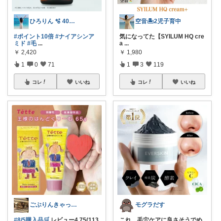
ひろりん 🫧 40代美容とファッション
空音🏝️2児子育中
#ポイント10倍
#ナイアシンア
気になってた【SYILUM HQ cre
ミド
#毛
...
a
...
￥
2,420
￥
1,980
1
0
71
1
3
119
コレ
いいね
コレ
いいね
ごぶりんきゃっと@感謝(*≧▽≦*)ゞ
モグラだす
#8/5購入品🛒
レビュー4.75(113
これ、毛穴ケアに良さそうでめ