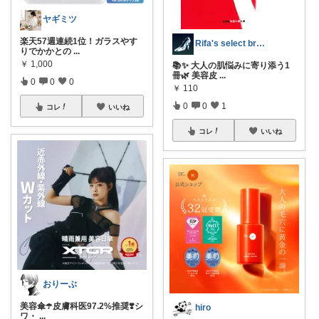
ヤギミツ
楽天57週連続1位！ガラスやす
Rifa's select branch
りでかかとの
...
￥
1,000
📚✨ 大人の肌悩みに寄り添う1
冊🌿 美容皮
...
0
0
0
￥
110
0
0
1
コレ
いいね
コレ
いいね
おりーぶ
美容傘☂️皮膚科医97.2%推奨❣️シ
hiro
ワ・
...