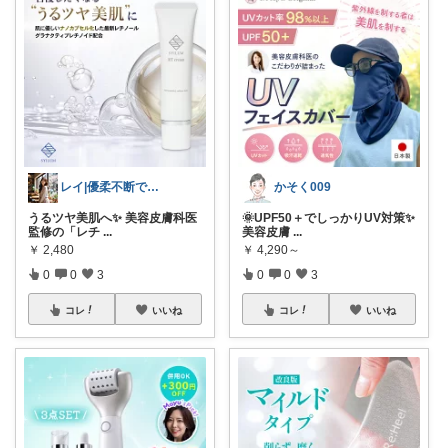
レイ|優柔不断で選べない🥲
かそく009
うるツヤ美肌へ✨ 美容皮膚科医
🌞UPF50＋でしっかりUV対策✨
監修の「レチ
...
美容皮膚
...
￥
2,480
￥
4,290～
0
0
3
0
0
3
コレ
いいね
コレ
いいね