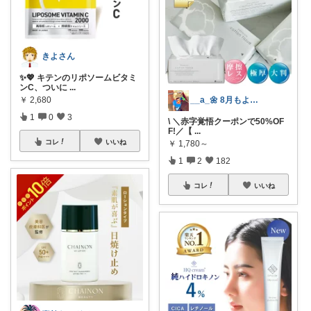
きよさん
✨💖 キテンのリポソームビタミ
ンC、ついに
...
￥
2,680
__a_🌼 8月もよろしくです⭐︎
1
0
3
\ ＼赤字覚悟クーポンで50%OF
F!／【
...
コレ
いいね
￥
1,780～
1
2
182
コレ
いいね