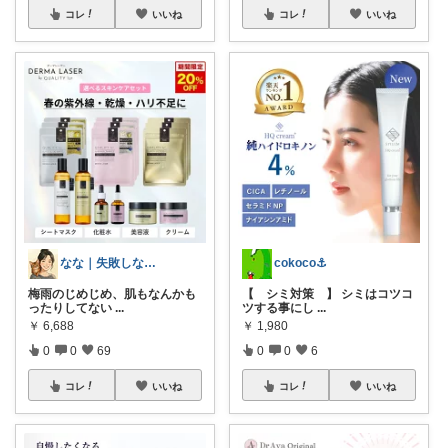
コレ
いいね
コレ
いいね
なな｜失敗しない美容比較ママ
cokoco⚓︎
梅雨のじめじめ、肌もなんかも
【 シミ対策 】 シミはコツコ
ったりしてない
...
ツする事にし
...
￥
6,688
￥
1,980
0
0
69
0
0
6
コレ
いいね
コレ
いいね