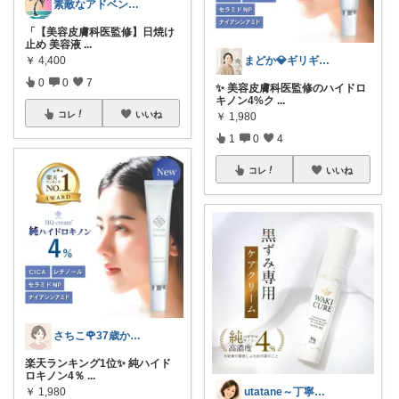
素敵なアドベンチャー🌿
「【美容皮膚科医監修】日焼け
止め 美容液
...
￥
4,400
まどか💎ギリギリアラサーOL
0
0
7
✨ 美容皮膚科医監修のハイドロ
キノン4%ク
...
コレ
いいね
￥
1,980
1
0
4
コレ
いいね
さちこ🌹37歳からの美容とからだ
楽天ランキング1位✨ 純ハイド
ロキノン4％
...
￥
1,980
utatane～丁寧な暮らしに憧れて～