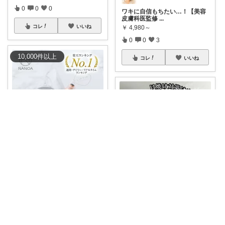
0
0
0
ワキに自信もちたい…！【美容
皮膚科医監修
...
コレ
いいね
￥
4,980～
0
0
3
10,000
件
以上
コレ
いいね
タルハイ
Ribon❁⃘3.0歳姉妹ﾏﾏ👧🏻♡
＼ 自宅でサロン級の毛穴洗浄！
頑固な黒ずみ
...
🉐
#オープン価格＆ポイント10
倍❤️‍🔥
...
￥
3,980
￥
3,980
売切れ
0
2
12
0
2
598
コレ
いいね
コレ
いいね