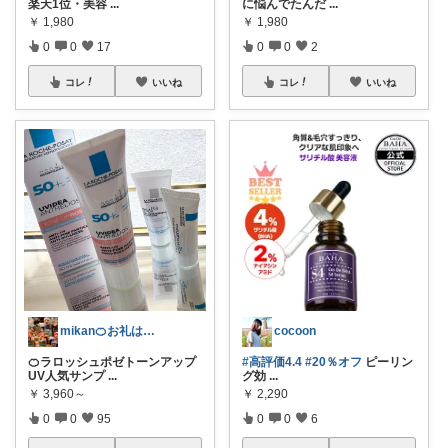
楽天1位・美容
...
に悩んでたんだ
...
￥
1,980
￥
1,980
0
0
17
0
0
2
コレ
いいね
コレ
いいね
mikan🍊お礼はプロフ🍊
cocoon
🍊ラロッシュポゼトーンアップ
#高評価4.4
#20％オフ
ピーリン
UV人気サンプ
...
グ効
...
￥
3,960～
￥
2,290
0
0
95
0
0
6