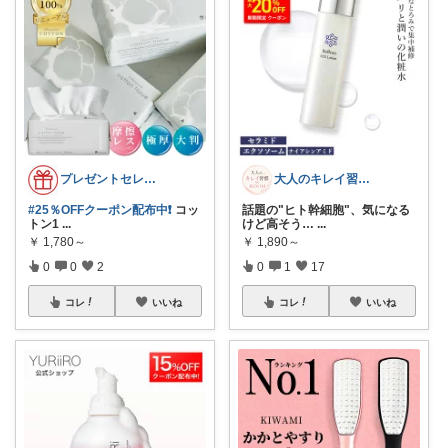
プレゼントセレクト館024
大人のキレイ習慣ROOM
#25％OFFクーポン配布中❗
コッ
話題の"ヒト幹細胞"、気になる
トン1
...
けど高そう…
...
￥
1,780～
￥
1,890～
0
0
2
0
1
17
コレ
いいね
コレ
いいね