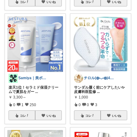
コレ
いいね
コレ
いいね
Samiya｜美ボディトレーナー
チロル(◍•ᴗ•◍)40代ワーママ🎵
楽天1位！セラミド保湿クリー
サンダル履く前にケアしたい✨
ムで夏肌をガー
...
皮膚科医監修
...
￥
3,300～
￥
1,000
0
1
250
0
0
3
コレ
いいね
コレ
いいね