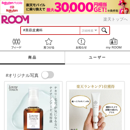
ROOM
楽天トップへ
詳細検索
Feed
見つける
お知らせ
商品
ユーザー
#オリジナル写真