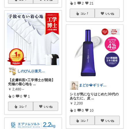
0
2
21
コレ
いいね
しのびん@楽天Room
【皮膚科医×工学博士が開発】
究極の着心地を
...
まどか💎ギリギリアラサーOL
￥
2,480～
シミが気になりはじめた30代の
0
0
1
あなたに、皮
...
￥
2,200
コレ
いいね
0
0
10
コレ
いいね