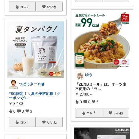
コレ
いいね
ゆう
つばっきー🍴🫕
「ZENBミール」は、オーツ麦
不使用の「豆
...
#8/1限定！＼夏の美容応援！ク
￥
2,480～
ーポンで8
...
0
0
6
￥
3,480
0
0
3
コレ
いいね
コレ
いいね