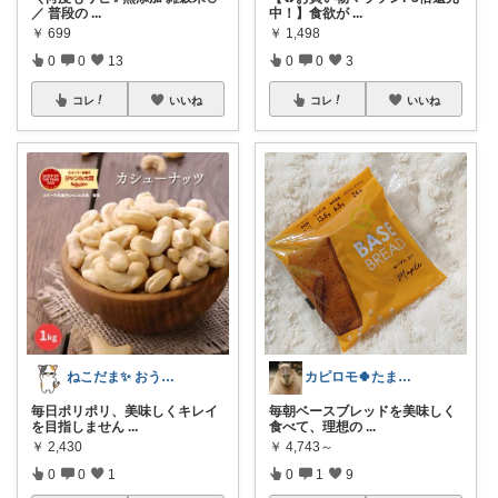
／ 普段の
...
中！】食欲が
...
￥
699
￥
1,498
0
0
13
0
0
3
コレ
いいね
コレ
いいね
ねこだま✨ おうち時間充実ROOM🐾
カピロモ🍀たまにくすっと笑えるーむ🐾
毎日ポリポリ、美味しくキレイ
毎朝ベースブレッドを美味しく
を目指しません
...
食べて、理想の
...
￥
2,430
￥
4,743～
0
0
1
0
1
9