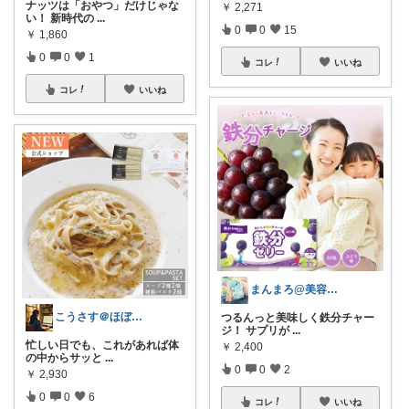
ナッツは「おやつ」だけじゃな
￥
2,271
い！ 新時代の
...
0
0
15
￥
1,860
0
0
1
コレ
いいね
コレ
いいね
まんまろ@美容と健康をサポート
こうさす＠ほぼ毎日更新
つるんっと美味しく鉄分チャー
ジ！ サプリが
...
忙しい日でも、これがあれば体
￥
2,400
の中からサッと
...
0
0
2
￥
2,930
0
0
6
コレ
いいね