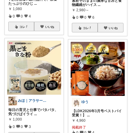
素材そのままの濃厚な甘みと食
たっぷりのひじ
...
物繊維がハイス
...
￥
1,080
￥
2,980～
0
0
4
0
0
6
コレ
いいね
コレ
いいね
みほ｜アラサー主婦｜共働き｜2児育児中
ゆう
毎日の育児と仕事でバタバタ、
【LDK2026年3月号ベストバイ
気づけばイライ
...
受賞！】
...
￥
1,000
￥
4,960
0
0
3
掲載終了
0
0
4