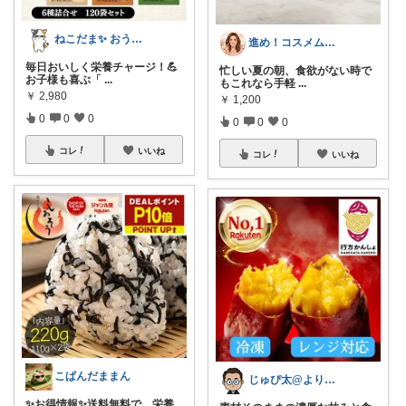
ねこだま✨ おうち時間充実ROOM🐾
進め！コスメムスメ！アラフォー美容の鬼
毎日おいしく栄養チャージ！💪
忙しい夏の朝、食欲がない時で
お子様も喜ぶ「
...
もこれなら手軽
...
￥
2,980
￥
1,200
0
0
0
0
0
0
コレ
いいね
コレ
いいね
こぱんだままん
じゅぴ太@より良い暮らし
✨お得情報✨送料無料で、栄養