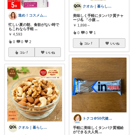
クオル｜暮らしの「質」爆上げ🈁
進め！コスメムスメ！アラフォー美容の鬼
美味しく手軽にタンパク質チャ
ージ💪 「小腹
...
忙しい夏の朝、食欲がない時で
￥
1,898～
もこれなら手軽
...
0
0
1
￥
4,593
0
0
2
コレ
いいね
コレ
いいね
トクコ＠50代健康とお得ネタ好き♡
クオル｜暮らしの「質」爆上げ🈁
手軽に美味しくタンパク質補給
ができる大人気
...