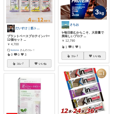
さちお
だいすけ｜筋トレ×健康食✕バイクROOM
✨毎日飲むからこそ、大容量で
プラントベースプロテインバー
美味しいプロテ
...
12個セット
...
￥
12,790
￥
4,700
1
0
1
kotono
さんのコレ！
0
0
3
コレ
いいね
コレ
いいね