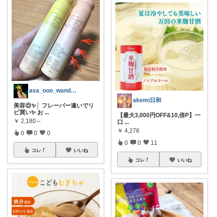
asa_ooo_wander│安心を買う
akemi日和
美容😌✨│ フレーバー違いでリ
ピ買い✨ お
...
【最大3,000円OFF&10,倍P】一
￥
2,180～
口
...
￥
4,276
0
0
0
0
0
11
コレ
いいね
コレ
いいね