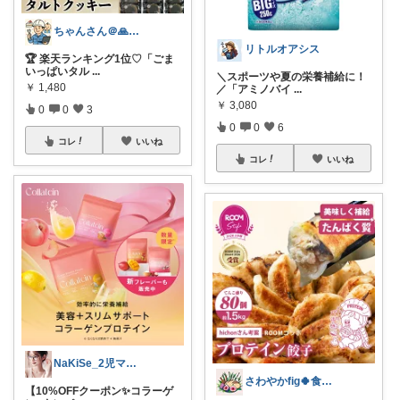
ちゃんさん＠🙏kansya👶1👶0
リトルオアシス
🏆 楽天ランキング1位♡「ごま
いっぱいタル
...
＼スポーツや夏の栄養補給に！
￥
1,480
／「アミノバイ
...
￥
3,080
0
0
3
0
0
6
コレ
いいね
コレ
いいね
NaKiSe_2児ママ🌸訪問感謝です
さわやかfig🍀食と暮らしを楽しむ
【10%OFFクーポン✨コラーゲ