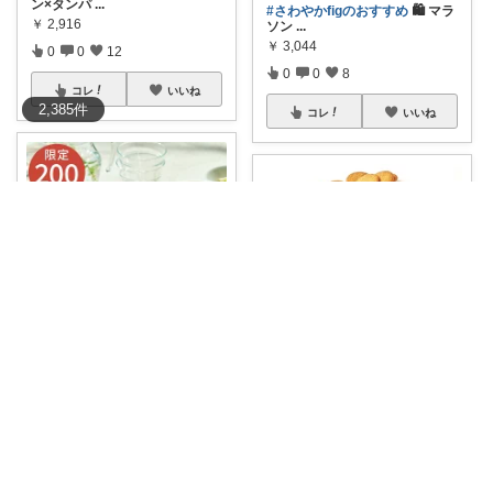
ン×タンパ
...
#さわやかfigのおすすめ
🛍️ マラ
￥
2,916
ソン
...
￥
3,044
0
0
12
0
0
8
コレ
いいね
2,385
件
コレ
いいね
まるたろう🙂‍↕️季節アイテム
だいすけ｜筋トレ×健康食✕バイクROOM
ひんやり美味しく、手軽に野菜
をチャージ✨大
...
🍪 美味しく手軽に栄養チャージ
￥
2,680
✨ BAS
...
￥
3,834
販売終了
0
1
9
0
0
4