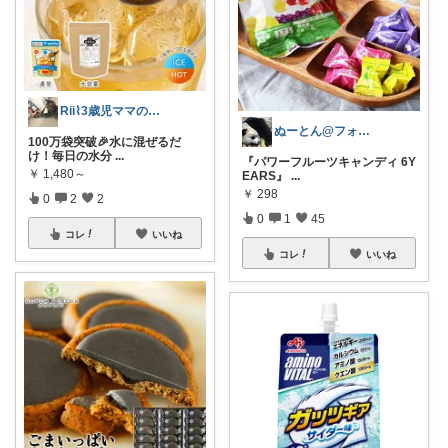
Rii⌇3歳児ママの子育てroom🧸
ぬーとん@フォロバ100％
100万袋突破🎉水に混ぜるだ
け！毎日の水分
...
『パワーフルーツキャンディ 6Y
￥
1,480～
EARS』
...
￥
298
0
2
2
0
1
45
コレ
いいね
コレ
いいね