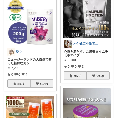
レイ|優柔不断で選べない🥲
ゆう
心身を満たす、ご褒美タイム🌟
【ホエイプ
...
ニュージーランドの大自然で育
￥
8,100
った新鮮なカシ
...
0
0
3
￥
7,200
0
0
4
コレ
いいね
コレ
いいね