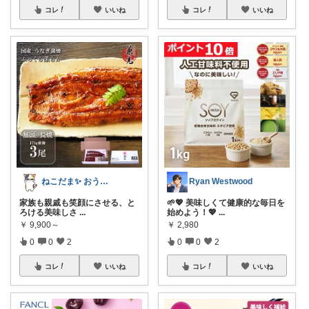
コレ
いいね
コレ
いいね
ねこだま✨ おうち時間充実ROOM🐾
Ryan Westwood
家族も親戚も笑顔にさせる、と
🌱💖 美味しくて健康的な毎日を
ろける美味しさ
...
始めよう！💖
...
￥
9,900～
￥
2,980
0
0
2
0
0
2
コレ
いいね
コレ
いいね