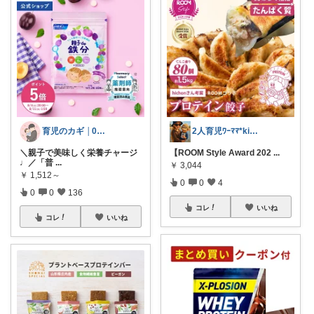
育児のカギ │0歳からの必須アイテム
2人育児ﾜｰﾏﾏ*kinakoomama
＼親子で美味しく栄養チャージ
【ROOM Style Award 202
...
♩／ ​「普
...
￥
3,044
￥
1,512～
0
0
4
0
0
136
コレ
いいね
コレ
いいね