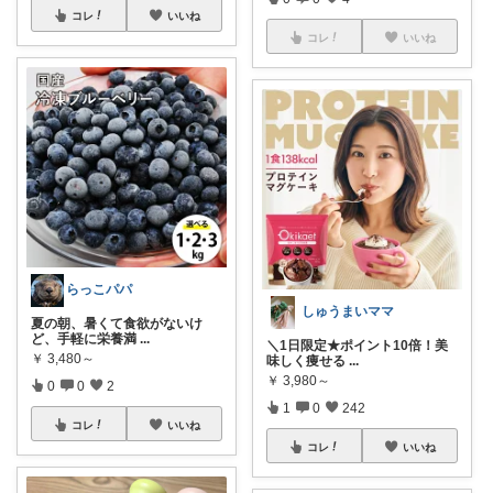
コレ
いいね
コレ
いいね
らっこパパ
しゅうまいママ
夏の朝、暑くて食欲がないけ
ど、手軽に栄養満
...
＼1日限定★ポイント10倍！美
￥
3,480～
味しく痩せる
...
￥
3,980～
0
0
2
1
0
242
コレ
いいね
コレ
いいね