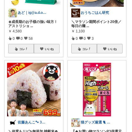
あど｜ig@a.d.o_protein
おうちごはん研究
☀️成長期のお子様の強い味方！
＼マラソン期間ポイント20倍／
アストリショ
...
毎日の麺
...
￥
4,580
￥
1,100
0
0
58
0
0
3
コレ
いいね
コレ
いいね
佐藤あんこ🐾 30代OLの暮らし
猫グッズ厳選 🐈 にゃん具市場 🌈
＼何度もリピ✨無添加 雑穀米🍚
【🔥お買い物マラソンP3倍還元