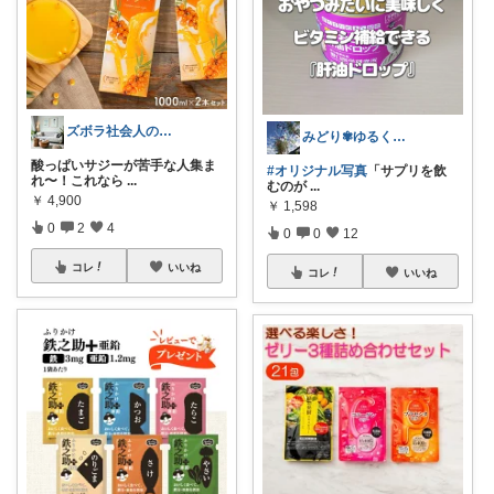
ズボラ社会人のおしゃれ部屋⭐️便利グッズ
みどり✾ゆるく楽しく30代の暮らし
酸っぱいサジーが苦手な人集ま
#オリジナル写真
​「サプリを飲
れ〜！これなら
...
むのが
...
￥
4,900
￥
1,598
0
2
4
0
0
12
コレ
いいね
コレ
いいね