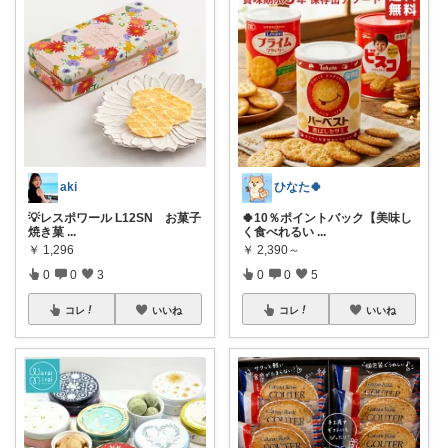
aki
ひなた🍀
💡レスポワール L12SN お菓子
🍀10％ポイントバック【美味し
焼き菓
...
く食べれるい
...
￥
1,296
￥
2,390～
0
0
3
0
0
5
コレ
いいね
コレ
いいね