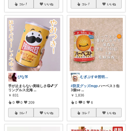
コレ
いいね
コレ
いいね
ぴな🍑
むぎぷす＠照明とインテリアと北欧食器
手が止まらない美味しさ🤤💕プ
#防災グッズmgp
ハーベスト缶
リングルス北海
...
3個se
...
￥
831
￥
1,836
0
0
209
0
0
6
コレ
いいね
コレ
いいね