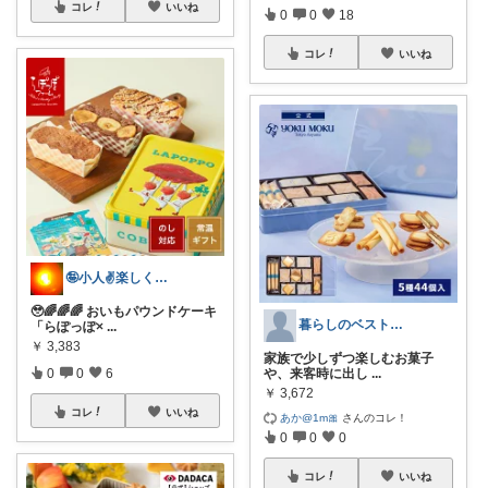
コレ
いいね
0
0
18
コレ
いいね
🤪小人✌️楽しくは〜い✌️😊⤴️
🥹🌈🌈🌈 おいもパウンドケーキ
暮らしのベストバイ案内所
「らぽっぽ×
...
￥
3,383
家族で少しずつ楽しむお菓子
0
0
6
や、来客時に出し
...
￥
3,672
コレ
いいね
あか@1m🎀
さんのコレ！
0
0
0
コレ
いいね