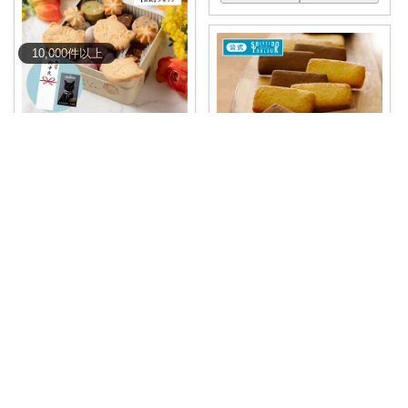
10,000
件
以上
動物モチーフの癒し雑貨 room🐾
期間限定P10倍🔥「お中元のお
返し、まだ悩
...
Y🏠暮らしの質が上がる物探し
￥
2,980
1
0
7
帰省の手土産、何にしよう…と
毎年迷いません
...
￥
1,404
コレ
いいね
0
0
15
コレ
いいね