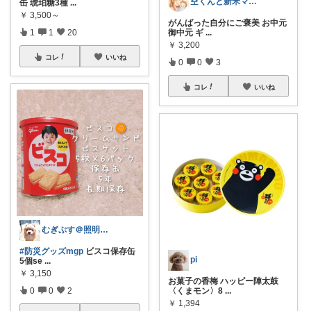
空くんと新米ママ🌸💪
缶 琥珀糖3種
...
￥
3,500～
がんばった自分にご褒美 お中元
1
1
20
御中元 ギ
...
￥
3,200
コレ
いいね
0
0
3
コレ
いいね
むぎぷす＠照明とインテリアと北欧食器
#防災グッズmgp
ビスコ保存缶
pi
5個se
...
￥
3,150
お菓子の香梅 ハッピー陣太鼓
0
0
2
〈くまモン〉8
...
￥
1,394