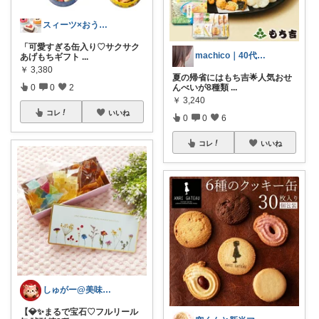
スィーツ×おうちカフェ×贈り物
「可愛すぎる缶入り♡サクサク
machico｜40代 転勤族パート主婦
あげもちギフト
...
￥
3,380
夏の帰省にはもち吉🌟人気おせ
0
0
2
んべいが8種類
...
￥
3,240
コレ
いいね
0
0
6
コレ
いいね
しゅがー@美味しいスイーツや雑貨紹介
【💎✨まるで宝石♡フルリール