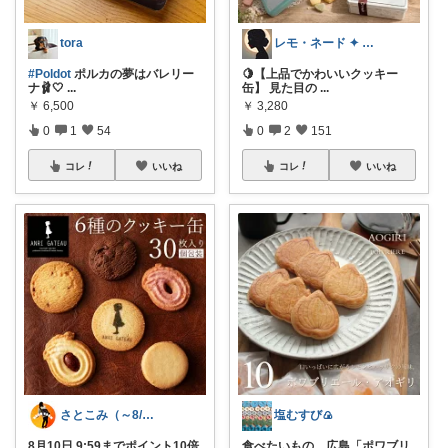
tora
レモ・ネード ✦ セレクト 🍋
#Poldot
ポルカの夢はバレリー
🍋【上品でかわいいクッキー
ナ🩰🤍
...
缶】 見た目の
...
￥
6,500
￥
3,280
0
1
54
0
2
151
コレ
いいね
コレ
いいね
さとこみ（～8/4 感謝🙏）
塩むすび🍙
8月10日 9:59までポイント10倍
食べたいもの。広島「ポワブリ