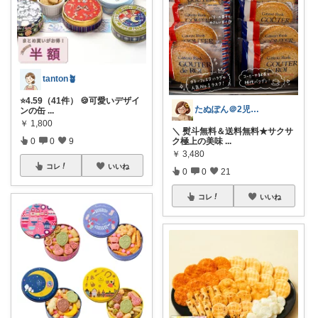
tanton🪴
⭐4.59（41件） 🍪可愛いデザイ
たぬぽん＠2児のワーママ
ンの缶
...
￥
1,800
＼ 熨斗無料＆送料無料★サクサ
0
0
9
ク極上の美味
...
￥
3,480
コレ
いいね
0
0
21
コレ
いいね