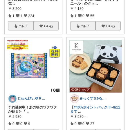
👏
...
エール」のクッ
...
￥
3,200
￥
4,180
1
1
224
1
0
55
コレ
いいね
コレ
いいね
じゅんぴぃ＠ＲＯＯＭ
みっくす⌇ゆる暮らし𓂃𖠿
予約受付中！あの頃のワクワク
【
#40%ポイントバック!!〜8/11
が蘇る✨ 「
...
まで
...
￥
2,980
￥
3,980～
0
0
9
0
0
27