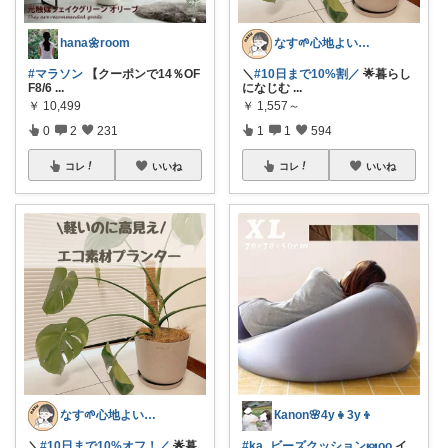
hana🌼room
なす🌱心地よい暮らしと美味しい時間✨
#マラソン
【クーポンで14％OF
＼
#10日まで10%割／
🌟暮らし
F8/6
...
になじむ
...
￥
10,499
￥
1,557～
0
2
231
1
1
594
コレ
いいね
コレ
いいね
なす🌱心地よい暮らしと美味しい時間✨
Кanon🌸4y👧3y👦
＼
#10日まで10%オフ！／
🌟暮
#ka_ビーズクッション🍬oo
イ