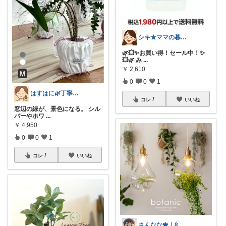
シキ★ママの暮らし、キッズ
🌿💥✨お買い得！セール中！✨
💥🌿 み
...
￥
2,610
0
0
1
はすはに🌿丁寧な暮らし
コレ
いいね
窓辺の緑が、景色になる。 シル
バーやホワ
...
￥
4,950
0
0
1
コレ
いいね
さんなな🍁｜8月朝コレチャレンジ🌞