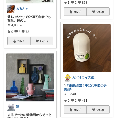
1
2
878
あるふぁ
コレ
いいね
週1の水やりでOK!!初心者でも
簡単、緑の
...
￥
4,880～
0
2
78
コレ
いいね
ガパオライス姫👸🌶️🌶️🌶️
＼
#正規品❤️‍🔥
#汗ばむ季節の必
需品𓀤
...
￥
3,340
0
2
431
渦
コレ
いいね
まるで一枚の静物画からそっと