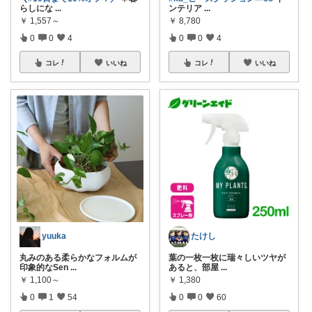
らしにな
...
ンテリア
...
￥
1,557～
￥
8,780
0
0
4
0
0
4
コレ
いいね
コレ
いいね
yuuka
たけし
丸みのある柔らかなフォルムが
​葉の一枚一枚に瑞々しいツヤが
印象的なSen
...
あると、部屋
...
￥
1,100～
￥
1,380
0
1
54
0
0
60