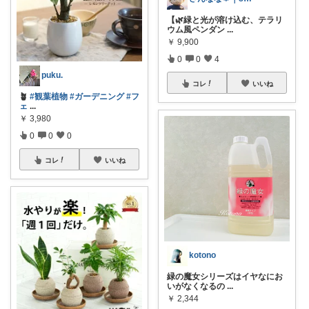
【🌿緑と光が溶け込む、テラリ
ウム風ペンダン
...
￥
9,900
0
0
4
puku.
コレ
いいね
🪴
#観葉植物
#ガーデニング
#フ
ェ
...
￥
3,980
0
0
0
コレ
いいね
kotono
緑の魔女シリーズはイヤなにお
いがなくなるの
...
￥
2,344