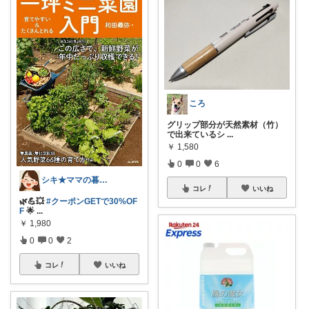
ころ
グリップ部分が天然素材（竹）
で出来ているシ
...
￥
1,580
0
0
6
シキ★ママの暮らし、キッズ
コレ
いいね
🌿💪💥
#クーポンGETで30%OF
F
🌟
...
￥
1,980
0
0
2
コレ
いいね