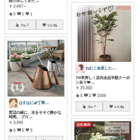
抜け出してきた
...
￥
2,497～
0
1
1
コレ
いいね
ねむこ🎀楽したいママの購入品ほぼオリ写
7/4早押し！店内全品半額クーポ
ンあり❤️
...
￥
25,300
5
3
1009
はすはに🌿丁寧な暮らし
コレ
いいね
窓辺の緑に、水をそそぐ静かな
時間。 ブロ
...
￥
3,490
0
0
5