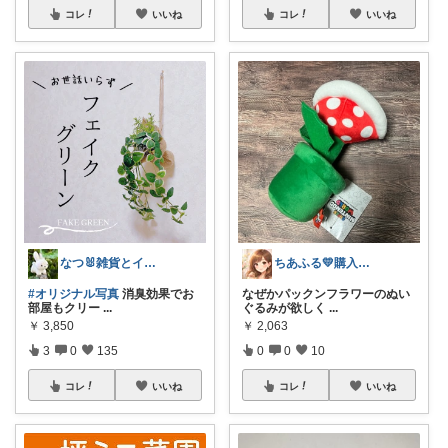
コレ
いいね
コレ
いいね
なつ🐰雑貨とインテリア
ちあふる💛購入ありがとう💛インスタ有
#オリジナル写真
消臭効果でお
なぜかパックンフラワーのぬい
部屋もクリー
...
ぐるみが欲しく
...
￥
3,850
￥
2,063
3
0
135
0
0
10
コレ
いいね
コレ
いいね