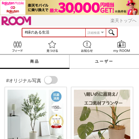
ROOM
楽天トップへ
詳細検索
Feed
見つける
お知らせ
商品
ユーザー
#オリジナル写真