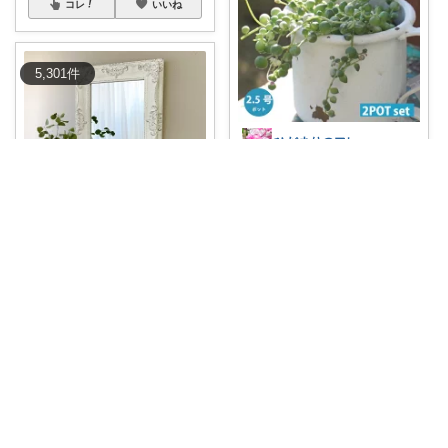
コレ
いいね
5,301
件
ひだまりのフレンチ🩷ガーデン
グリーンネックレス 斑入り 希
少な斑入り
...
￥
1,650
えりりん
さんのコレ！
0
0
1
ひだまりのフレンチ🩷ガーデン
コレ
いいね
鏡・アンティークウォールミラ
ー（インテリア
...
￥
8,930
pepe
さんのコレ！
0
0
1
コレ
いいね