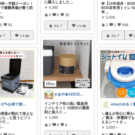
に購入しました
...
20時～半額クーポン！
🌸【15年保存・BO
￥
4,380
つで避難準備が整う防
BOS非常用トイレ 5
...
🌸
...
0
0
30
00
￥
5,500
0
91
2
1
598
コレ
いいね
レ
いいね
コレ
さあや🌼4日5日有難うございます
インテリア性の高い緊急用
モカ🐾お得で便利💛犬とのおうち時間
トイレキット 10回分の凝固
剤と袋入り
...
宅の便器が割れて使えな
＼備えが安心に変わる
￥
1,980
たら…と思うとゾッ
／ 断水・停電時で
ので
...
えるシートタ
...
0
0
8
60～
￥
3,000～
0
902
0
0
16