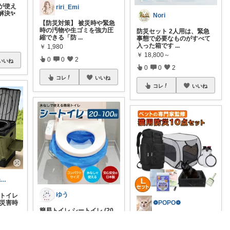
が使え
riri_Emi
解決✨
Nori
【防災対策】 被災時や緊急
時の汚物や生ゴミを強力圧
防災セット 2人用は、緊急
縮できる「防
...
事態で必要なものがすべて
入った箱です
...
￥
1,980
￥
18,800～
0
0
2
いいね
0
0
2
コレ
いいね
コレ
いいね
とあroom𓂃 𓈒𓏸心地よい衣食住
ゆう
用トイレ
❁POPO❁
の災害時
簡易トイレ シートイレ (20
回分 / 50回分 / 100回
...
＼災害時の愛猫のパニック
や「持ち出し品がわからな
￥
3,000～