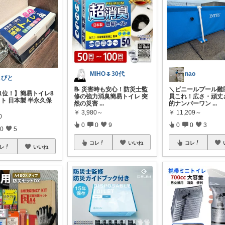
MIHO🌷30代
nao
こびと
📝 災害時も安心！防災士監
＼ビニールプール難
 1位！】簡易トイレ8
修の強力消臭簡易トイレ 突
員これ！広さ・頑丈
ト 日本製 半永久保
然の災害
...
的ナンバーワン
...
￥
3,980～
￥
11,209～
0
0
0
9
0
0
3
0
5
コレ
いいね
コレ
レ
いいね