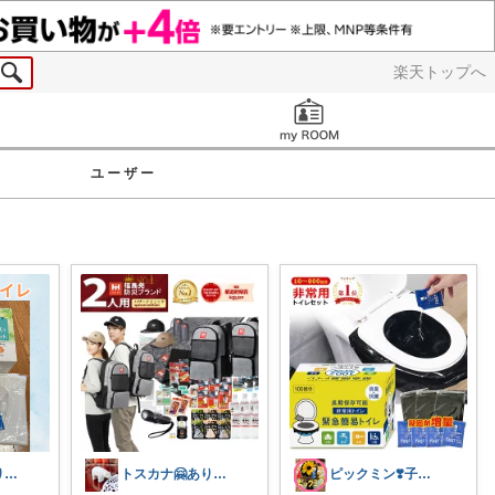
楽天トップへ
お知らせ
ユーザー
のん🌸のんびり生活✨
トスカナ🤗ありがとうございます💕
ピックミン❣️子育てパパママ応援グッズ