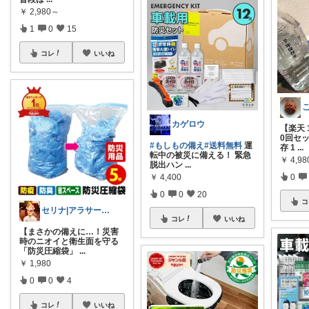
￥
2,980～
1
0
15
コレ
いいね
カゲロウ
【楽天
0回セッ
#もしもの備え
#送料無料
運
存 1
...
転中の被災に備える！ 緊急
￥
4,98
脱出ハン
...
0
￥
4,400
0
0
20
コ
セリナ|アラサーひとり暮らしの愛用品🏠
コレ
いいね
【まさかの備えに…！災害
時のニオイと衛生面を守る
「防災圧縮袋」
...
￥
1,980
0
0
4
コレ
いいね