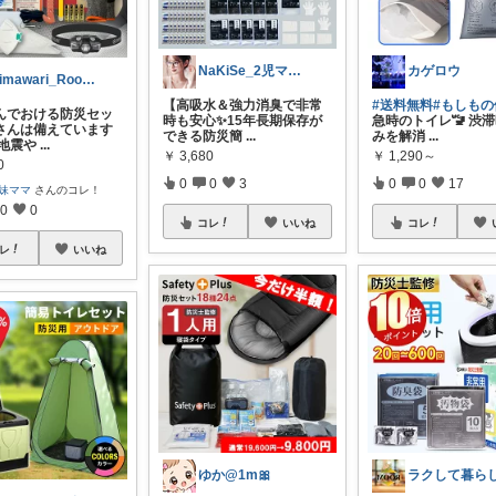
NaKiSe_2児ママ🌸訪問感謝です
カゲロウ
Himawari_Room1
【高吸水＆強力消臭で非常
#送料無料
#もしもの
んでおける防災セッ
時も安心✨15年長期保存が
急時のトイレ🚾 渋
さんは備えています
できる防災簡
...
みを解消
...
 地震や
...
￥
3,680
￥
1,290～
0
0
0
3
0
0
17
姉妹ママ
さんのコレ！
0
0
コレ
いいね
コレ
レ
いいね
ゆか@1m🎀