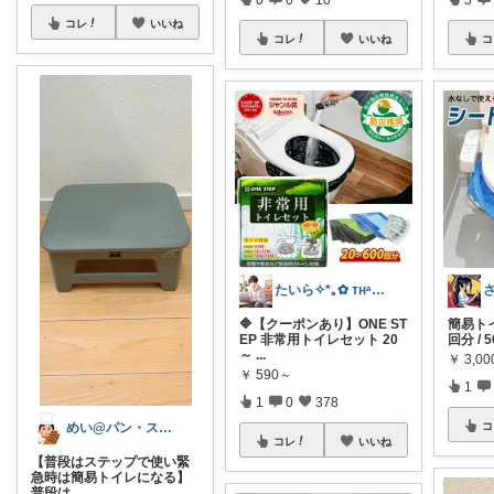
コレ
いいね
コレ
いいね
コ
たいら✧*｡✿ ᴛʜᵃⁿᵏ ʸᵒᵘ✧˖°
🔷【クーポンあり】ONE ST
簡易トイ
EP 非常用トイレセット 20
回分 / 
～
...
￥
3,0
￥
590～
1
1
0
378
めい@パン・スイーツ・絵本・子どもグッズ
コ
コレ
いいね
【普段はステップで使い緊
急時は簡易トイレになる】
普段は
...