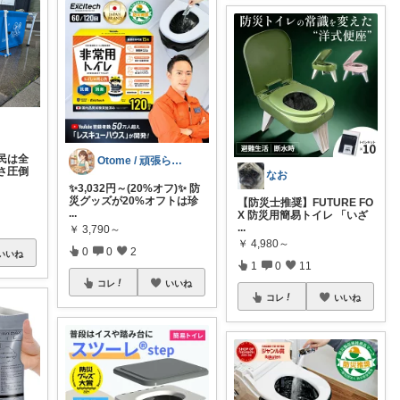
民は全
Otome / 頑張らない備蓄術📦
さ圧倒
なお
✨3,032円～(20%オフ)✨ 防
災グッズが20%オフトは珍
【防災士推奨】FUTURE FO
...
X 防災用簡易トイレ 「いざ
...
￥
3,790～
￥
4,980～
0
0
2
いいね
1
0
11
コレ
いいね
コレ
いいね