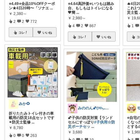
⭐️4.49⭐️全品10%OFFクーポ
⭐️4.64高評価⭐️いつもは踏み
🔥4日
ン★4日20時〜「ソナエ
...
台、もしもはトイレになる
これ1
💖簡
...
災士監
￥
2,380～
￥
2,980～
￥
19,6
2
2
772
4
2
867
1
コレ
いいね
コレ
いいね
コ
みか🌻
みののん🌠(୨୧•͈ᴗ•͈)感謝♡
折りたたみトイレ付きの車
載用の防災18点セットです
🌠子供の防災対策【ランド
⭐️自
✴防災士監修
...
セルにすっぽり
#子供用☆防
くなっ
災ポーチセッ
...
とする
￥
8,780
￥
3,680
￥
1,9
0
0
263
0
0
10
5