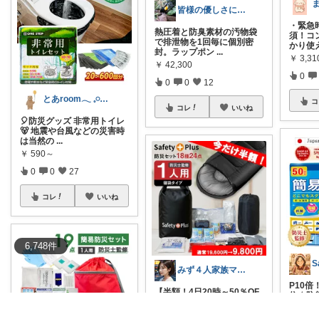
皆様の優しさに感謝です✨happyミルク
・緊急
熱圧着と防臭素材の汚物袋
須！コ
で排泄物を1回毎に個別密
かり使
封。ラップポン
...
￥
3,3
￥
42,300
0
0
0
12
とあroom𓂃 𓈒𓏸心地よい衣食住
コ
コレ
いいね
🎈防災グッズ 非常用トイレ
🐻 地震や台風などの災害時
は当然の
...
￥
590～
0
0
27
コレ
いいね
6,748
件
S
みず４人家族ママ★３０代子育て奮闘中🙆
P10
【半額！4日20時～50％OF
位★防
Fクーポン】防災セット 1人
簡易ト
用
...
￥
1,3