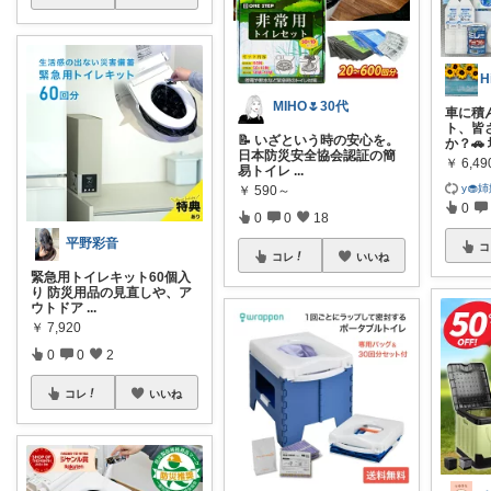
MIHO🌷30代
車に積
ト、皆
📝 いざという時の安心を。
か？🚗
日本防災安全協会認証の簡
￥
6,49
易トイレ
...
y🧁
￥
590～
0
0
0
18
平野彩音
コ
コレ
いいね
緊急用トイレキット60個入
り 防災用品の見直しや、ア
ウトドア
...
￥
7,920
0
0
2
コレ
いいね