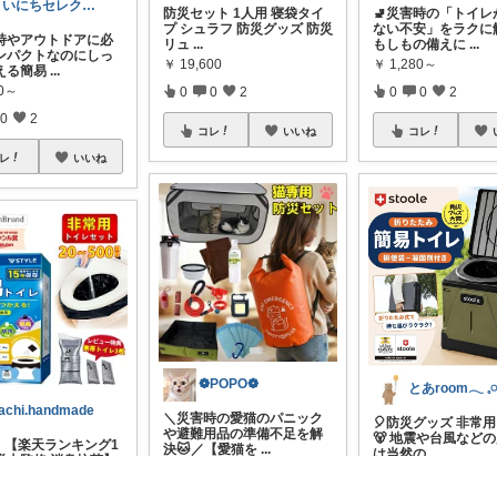
まいにちセレクトdays
防災セット 1人用 寝袋タイ
🚽災害時の「トイレ
プ シュラフ 防災グッズ 防災
ない不安」をラクに
時やアウトドアに必
リュ
...
もしもの備えに
...
ンパクトなのにしっ
￥
19,600
￥
1,280～
える簡易
...
10～
0
0
2
0
0
2
0
2
コレ
いいね
コレ
レ
いいね
❁POPO❁
achi.handmade
＼災害時の愛猫のパニック
🎈防災グッズ 非常
や避難用品の準備不足を解
🐻 地震や台風など
倍！【楽天ランキング1
決🐱／【愛猫を
...
は当然の
...
災士監修 消臭抗菌】
￥
8,980
￥
2,980～
...
82～
0
0
12