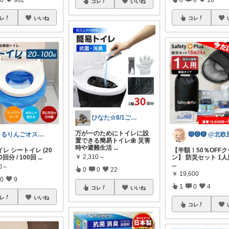
コレ
いいね
レ
いいね
コレ
ひなた☆8/1ご購入感謝です❤️
万が一のためにトイレに設
さるりんごオススメちょっとしたプレゼント
置できる簡易トイレ🌼 災害
時や避難生活
...
レ シートイレ (20
【半額！50％OFF
￥
2,310～
50回分 / 100回
...
ン】 防災セット 1人
...
00～
0
0
22
￥
19,600
0
9
1
0
4
コレ
いいね
レ
いいね
コレ