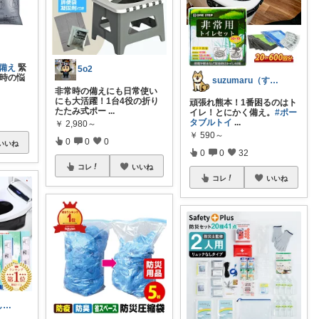
備え
緊
5o2
滞時の悩
suzumaru（すずまる）
非常時の備えにも日常使い
にも大活躍！1台4役の折り
頑張れ熊本！1番困るのはト
たたみ式ポー
...
イレ！とにかく備え。
#ポー
タブルトイ
...
￥
2,980～
￥
590～
0
0
0
いいね
0
0
32
コレ
いいね
コレ
いいね
ラクして暮らしたい部