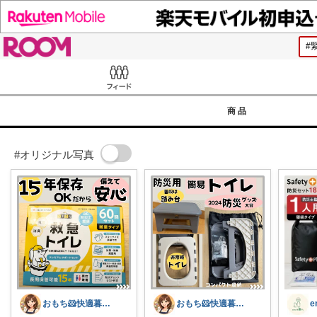
ROOM
Feed
商品
#オリジナル写真
おもち🐹快適暮らし🌸オリ写🪴
おもち🐹快適暮らし🌸オリ写🪴