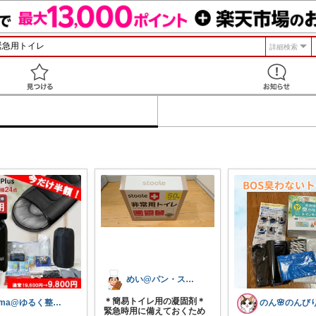
詳細検索
見つける
めい@パン・スイーツ・絵本・子どもグッズ
＊簡易トイレ用の凝固剤＊
ema@ゆるく整う暮らし
緊急時用に備えておくため