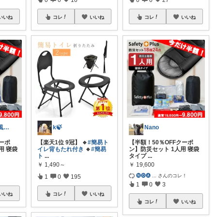
いいね
コレ
いいね
コレ
いいね
🅝🅞🅐 @北欧風とシンプル雑貨🌼
k🍃
Nano
クーポ
【楽天1位 9冠】 🔹
#簡易ト
【半額！50％OFFクーポ
用 寝袋
イレ背もたれ付き
🔹
#簡易
ン】防災セット 1人用 寝袋
ト
...
タイプ
...
￥
1,490～
￥
19,600
🅝🅞🅐
...
さんのコレ！
1
0
195
1
0
3
いいね
コレ
いいね
コレ
いいね