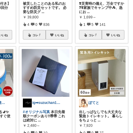
S付き】
被災したことのある私のお
❣️災害時の備え、万全ですか
0回分
すすめ防災セットです。 必
❓❣️家族でキャンプ中⛺️、急
要な防災グ
...
にお
...
￥
39,800
￥
1,699～
4
0
836
1
5
141
いいね
コレ
いいね
コレ
いいね
ema@ゆるく整う暮らし
ig➡︎suzuchan1206
ぽてと
🚽✨
#オリジナル写真
本日先着
出しっぱなしでも大丈夫な
もすぐ使
順クーポンあり‼️🉐🉐 これ
緊急トイレキット。 暮らし
は絶対に
...
をちょっと
...
￥
2,480～
￥
7,920
0
0
10
0
0
27