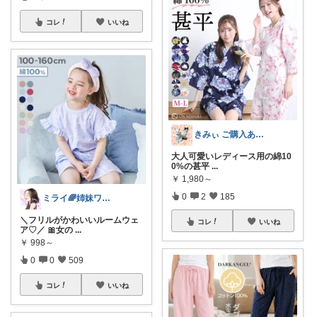
コレ
いいね
きみぃ ご購入ありがとうございます♪
大人可愛いレディース用の綿10
0%の甚平
...
￥
1,980～
0
2
185
ミライ🌈姉妹ワーママ
＼フリルがかわいいルームウェ
コレ
いいね
ア♡／ 🎀女の
...
￥
998～
0
0
509
コレ
いいね