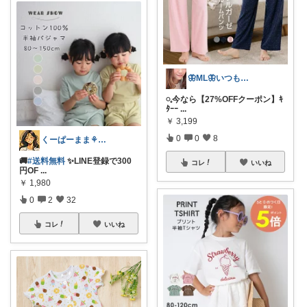
🦋ML🦋いつもありがとう💓
𓏸𓈒今なら【27%OFFクーポン】ｷ
ﾀｰｰ
...
￥
3,199
0
0
8
くーぱーまま⚘ベビー&こども服🐥
🚚
#送料無料
✨LINE登録で300
コレ
いいね
円OF
...
￥
1,980
0
2
32
コレ
いいね