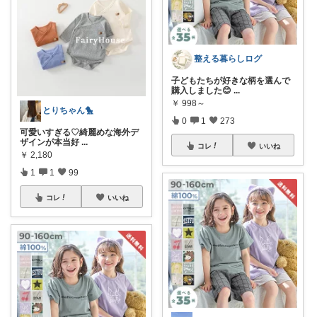
整える暮らしログ
子どもたちが好きな柄を選んで
購入しました😊
...
￥
998～
とりちゃん🐤
0
1
273
可愛いすぎる♡綺麗めな海外デ
ザインが本当好
...
コレ
いいね
￥
2,180
1
1
99
コレ
いいね