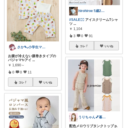
hirohiroe 5歳2歳👦👧
#SALE❤️‍🔥
アイスクリームTシャ
ツ
...
￥
1,104
3
0
91
コレ
いいね
さか‎✎𓂂小学生ママを救う便利グッズ
お腹が冷えない腹巻きタイプの
パジャマ✨アイ
...
￥
1,690～
0
0
11
コレ
いいね
うりちゃん💕暮らし🏡キッズ👶ママ
配色メロウリブタンクトップ p.