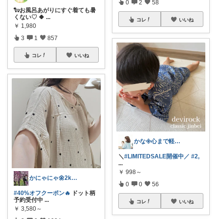
0
2
58
🐑お風呂あがりにすぐ着ても暑
くない♡ 🍀︎
...
コレ
いいね
￥
1,980
3
1
857
コレ
いいね
かな𖧷心まで軽くなる暮らしの記録🌿
＼
#LIMITEDSALE開催中／
#2,
...
￥
998～
かにゃにゃ🌼2kids mama
0
0
56
#40%オフクーポン🔥
ドット柄
予約受付中
...
コレ
いいね
￥
3,580～