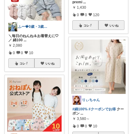
premi
...
￥
1,430
0
0
120
コレ
いいね
ふー🍓0歳・3歳のワンオペママ
＼毎日のねんね＆お着替えに🤍
／ 綿100
...
￥
2,080
0
0
10
コレ
いいね
りぃちゃん
#綿100%
#クーポンでお得
クー
ポン
...
￥
3,580～
0
0
10