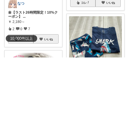
コレ
いいね
なつ
🌼【ラスト26時間限定！10%ク
ーポン】
...
￥
2,180～
2
0
7
10,000
件
以上
コレ
いいね
TENKO ⌇2児のママ＊暮らしを便利に
849円送料無料 《
#tenkoパジャ
マ
...
￥
998～
1
0
186
コレ
いいね
めぐめぐꔛꕤ✈︎
#🉐15%OFFクーポン!!
お風呂上
がり
...
￥
2,080～