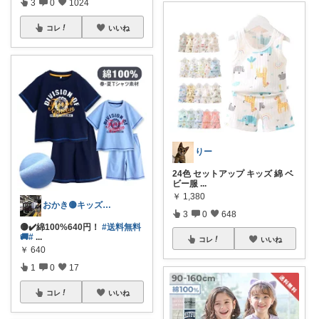
3
0
1024
コレ
いいね
りー
24色 セットアップ キッズ 綿 ベ
ビー服
...
￥
1,380
おかき🟡キッズ、子供服、暑さ対策
3
0
648
🟡✔️綿100%640円！
#送料無料
🚚
#
...
コレ
いいね
￥
640
1
0
17
コレ
いいね