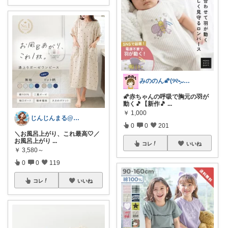
みののん🌠(୨୧•͈ᴗ•͈)感謝♡
🌠赤ちゃんの呼吸で胸元の羽が
動く🎵【新作🎵
...
￥
1,000
じんじんまる@2歳児ママ
0
0
201
＼お風呂上がり、これ最高🤍／
お風呂上がり
...
コレ
いいね
￥
3,580～
0
0
119
コレ
いいね