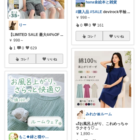
hana🌼絵本と雑貨
#購入品
#SALE
devirock半袖
...
￥
998～
りー
0
0
161
【LIMITED SALE 最大44%OF
...
コレ
いいね
￥
998～
1
0
629
コレ
いいね
みれか🎀ルーム
🛁お風呂上がり、これめっちゃ
ラクそう♡
...
￥
1,890～
もこ🍀緑と穏やかなくらし🐑🍀