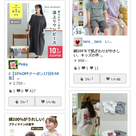
taro__taro いらっしゃませ🎶
綿100％で肌ざわりがやさし
い、キッズの半
...
￥
998～
Pinky
0
1
11
#【10%OFFクーポン17日9:59
迄】
...
コレ
いいね
￥
2,750～
1
0
427
コレ
いいね