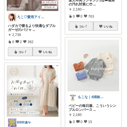
楽天年間ランキング1位👑寝具
の汚れ対策に🩳
...
￥
2,180～
0
0
763
ろこ♡愛用アイテム❤️
ハダカで寝るより快適なダブル
コレ
いいね
ガーゼのパジャ
...
￥
2,739
0
2
392
コレ
いいね
もこな｜4姉妹ママ×子供のも×家事ラク
ベビーの毎日服、こういうシン
プルロンパース
...
￥
2,180
0
0
15
RRR🌼✨