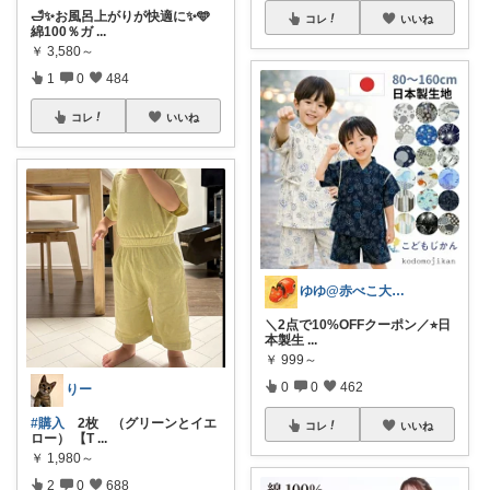
🛁✨お風呂上がりが快適に✨🩵
コレ
いいね
綿100％ガ
...
￥
3,580～
1
0
484
コレ
いいね
ゆゆ@赤べこ大好き
＼2点で10%OFFクーポン／⭐︎日
本製生
...
￥
999～
0
0
462
りー
#購入
2枚 （グリーンとイエ
コレ
いいね
ロー） 【T
...
￥
1,980～
2
0
688