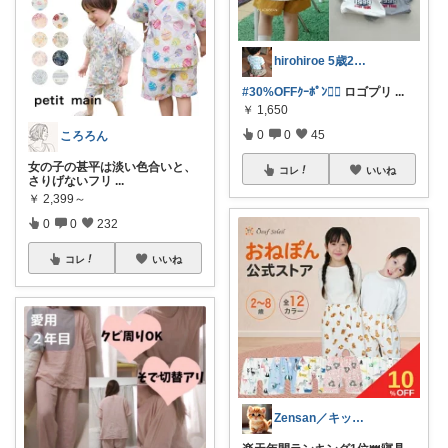
hirohiroe 5歳2歳👦👧
#30%OFFｸｰﾎﾟﾝ❤️‍🔥
ロゴプリ
...
￥
1,650
0
0
45
ころろん
女の子の甚平は淡い色合いと、
コレ
いいね
さりげないフリ
...
￥
2,399～
0
0
232
コレ
いいね
Zensan／キッズ☆ベビーROOM