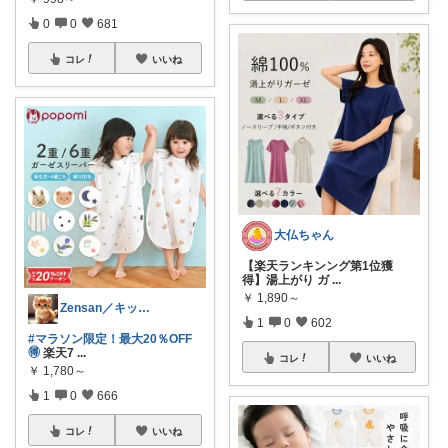
0
0
681
コレ
いいね
大仏ちゃん
【楽天ランキンング第1位獲
得】湯上がり ガ
...
￥
1,890～
Zensan／キッズ☆ベビーROOM
1
0
602
#マラソン限定！最大20％OFF
🉐
楽天7
...
コレ
いいね
￥
1,780～
1
0
666
コレ
いいね