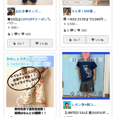
おかき🟡キッズ、子供服、暑さ対策
そら🐰｜600冊読んだ絵本好きママ
🟡10日は
#10%OFFクーポン🏷️
🉐 〜8/10 23:59まで3,580円
...
パジ
...
￥
3,580～
￥
998～
0
1
389
1
0
486
コレ
いいね
コレ
いいね
レモン🍋✨朝コレ5時
【LIMITED SALE 最大44%OF
...