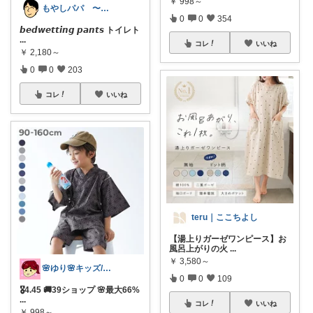
￥
998～
もやしパパ 〜育児・生活・雑貨〜
0
0
354
𝙗𝙚𝙙𝙬𝙚𝙩𝙩𝙞𝙣𝙜 𝙥𝙖𝙣𝙩𝙨 トイレト
...
コレ
いいね
￥
2,180～
0
0
203
コレ
いいね
teru｜ここちよし
【湯上りガーゼワンピース】お
風呂上がりの火
...
￥
3,580～
🌸ゆり🌸キッズ/ベビー/スイーツ/猫
0
0
109
🎖️4.45 🚚39ショップ 🌸最大66%
...
コレ
いいね
￥
998～