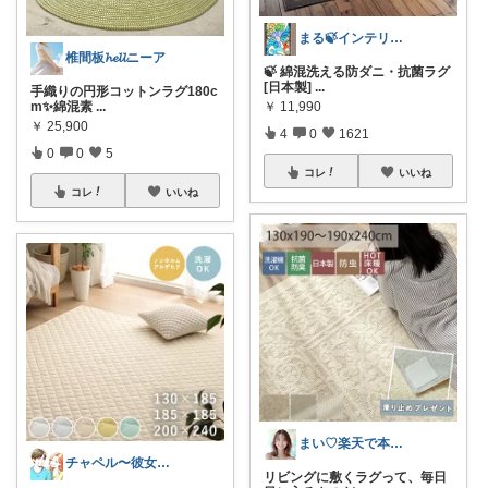
まる🍃インテリア×くらし
椎間板𝓱𝓮𝓵𝓵ニーア
🍃 綿混洗える防ダニ・抗菌ラグ
[日本製]
...
手織りの円形コットンラグ180c
￥
11,990
m✨綿混素
...
￥
25,900
4
0
1621
0
0
5
コレ
いいね
コレ
いいね
まい♡楽天で本当に良かった物だけ
チャペル〜彼女と僕のかわいいモノ探し〜
リビングに敷くラグって、毎日