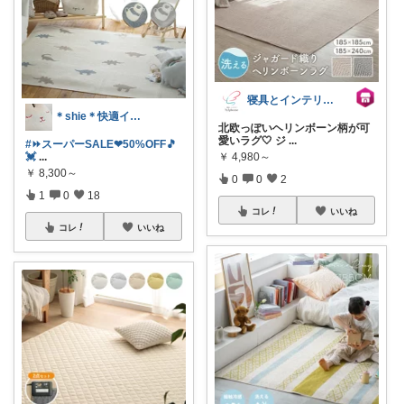
寝具とインテリアのシルフィーズ
＊shie＊快適インテリア＆雑貨グッズ
北欧っぽいヘリンボーン柄が可
愛いラグ🤍 ジ
...
#⏩スーパーSALE❤︎50%OFF🎵
￥
4,980～
💓
...
￥
8,300～
0
0
2
1
0
18
コレ
いいね
コレ
いいね