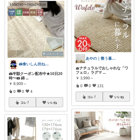
あやの｜整う暮らしROOM
🍰食いしん坊ねっこ🍩毎日タロット占い
🧺ナチュラルでおしゃれな「ワ
フェロ」ラグマ
...
🍰半額クーポン配布中★10日20
￥
3,990～
時〜🍩 綿
...
￥
8,900～
0
0
131
0
0
4
コレ
いいね
コレ
いいね