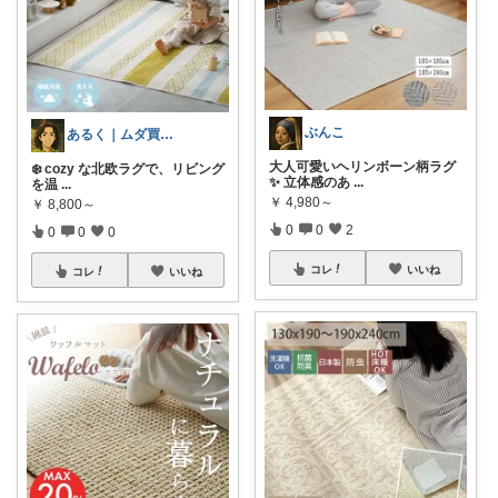
ぶんこ
あるく｜ムダ買い減らす人
大人可愛いヘリンボーン柄ラグ
❄️ cozy な北欧ラグで、リビング
✨ 立体感のあ
...
を温
...
￥
4,980～
￥
8,800～
0
0
2
0
0
0
コレ
いいね
コレ
いいね