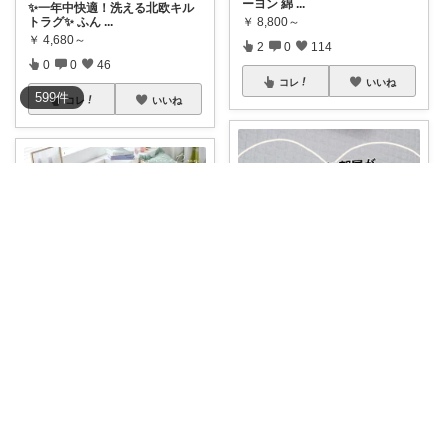
ーヨン 綿
...
✨一年中快適！洗える北欧キル
￥
8,800～
トラグ✨ ふん
...
￥
4,680～
2
0
114
0
0
46
コレ
いいね
599
件
コレ
いいね
あさげーにゃ🐈‍⬛✨
一年中使えるサラッとレーヨン
あやまま🐥家族全インフルエンザ😓
のやさしいひん
...
￥
8,800～
#オリジナル写真
#カーペット
#
グレーにした
...
4
0
705