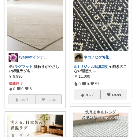
ayapo🌱インテリア&雑貨
ネコノヒゲ🐈花好きオタクの庭🪴
🌱
#ラグマット
肌触りがやさし
#オリジナル写真2枚
🔸飽きのこ
い綿混ラグ🌼
...
ない理想の
...
￥
9,990
￥
11,000
掲載終了
0
0
57
0
0
6
コレ
いいね
コレ
いいね