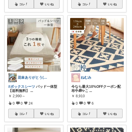
コレ
いいね
コレ
いいね
花🌼ありがとう(*･ω･)*_ _)ﾍ
ねむみ
#ボックスシーツ
パッド一体型
今なら最大10%OFFクーポン配
【送料無料】
...
布中🎁✨こ
...
￥
2,990～
￥
8,910
0
0
24
0
0
6
コレ
いいね
コレ
いいね