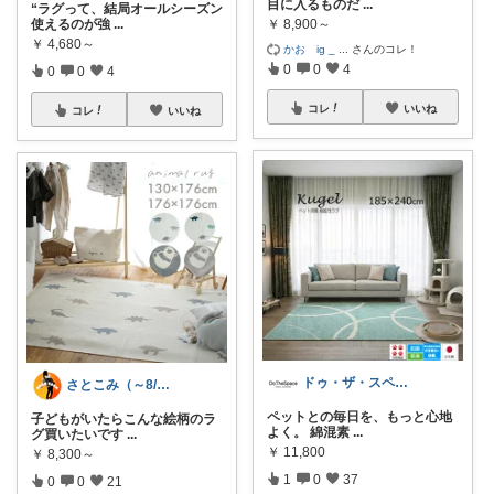
目に入るものだ
...
“ラグって、結局オールシーズン
￥
8,900～
使えるのが強
...
￥
4,680～
かお ig _
...
さんのコレ！
0
0
4
0
0
4
コレ
いいね
コレ
いいね
ドゥ・ザ・スペース DoTheSpace
さとこみ（～8/4 感謝🙏）
ペットとの毎日を、もっと心地
子どもがいたらこんな絵柄のラ
よく。 綿混素
...
グ買いたいです
...
￥
11,800
￥
8,300～
1
0
37
0
0
21