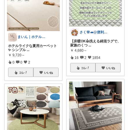
さく🌸🦔@便利でかわいいを探す旅
まいん｜ホテルライクな暮らし
【床暖OK👍️洗える綿混ラグで、
家族のくつ
...
ホテルライクな夏用カーペット
✨ シンプル
...
￥
4,680～
￥
9,720～
16
2
1854
0
0
2
コレ
いいね
コレ
いいね