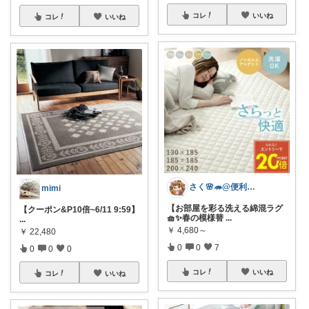
コレ
いいね
コレ
いいね
さく🌸🦔@便利でかわいいを探す旅
mimi
【お部屋を彩る洗える綿混ラグ
【クーポン&P10倍~6/11 9:59】
🧺✨春の模様替
...
...
￥
4,680～
￥
22,480
0
0
7
0
0
0
コレ
いいね
コレ
いいね