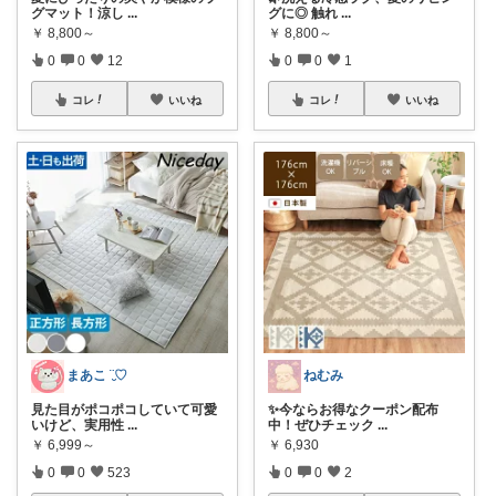
グマット！涼し
...
グに◎ 触れ
...
￥
8,800～
￥
8,800～
0
0
12
0
0
1
コレ
いいね
コレ
いいね
まあこ ¨̮♡
ねむみ
見た目がポコポコしていて可愛
✨今ならお得なクーポン配布
いけど、実用性
...
中！ぜひチェック
...
￥
6,999～
￥
6,930
0
0
523
0
0
2