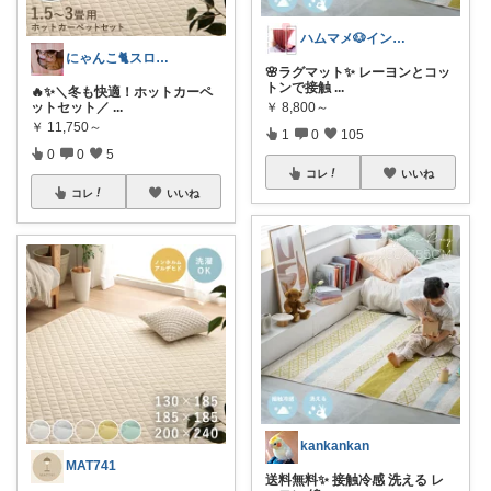
ハムマメ🐶インテリア・キッチン🌸
にゃんこ🐈スローです🐢💦
🌸ラグマット✨ レーヨンとコッ
トンで接触
...
🔥✨＼冬も快適！ホットカーペ
￥
8,800～
ットセット／
...
￥
11,750～
1
0
105
0
0
5
コレ
いいね
コレ
いいね
kankankan
MAT741
送料無料✨ 接触冷感 洗える レ