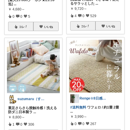
るサラッとした
...
迄]
...
￥
9,720～
￥
4,680～
4
0
529
0
0
5
コレ
いいね
コレ
いいね
Renge☆8日感謝♡ゆっくりです
suzumaru（すずまる）
#送料無料
ワフェロ / 約1畳 2畳
素足さらさら接触冷感！洗える
...
防ダニ日本製ラ
...
￥
3,990～
￥
8,800～
0
0
267
1
0
306