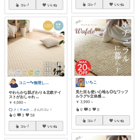
コレ
いいね
コレ
いいね
いちこ
コニー🐾無理しない暮らしROOM✨
見た目も使い心地も◎なワッフ
やわらかな肌ざわり＆北欧テイ
ルラグ✨立体感
...
ストがおしゃれ
...
￥
3,990～
￥
4,680～
0
0
0
さく🌸🦔@
...
さんのコレ！
0
3
58
コレ
いいね
コレ
いいね