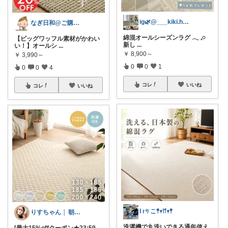
ig🌿@___kiki.home___
なぎ日和@ご購入に心から感謝致します。
綿混オールシーズンラグ 𓂃 𓈒𓏸
【ビッグワッフル素材がかわい
新し
...
い！】オールシ
...
￥
8,900～
￥
3,990～
0
0
1
0
0
4
コレ
いいね
コレ
いいね
Ɩ ıㄘこ𖤣𖥧𖥣𖡡𖥧𖤣
りすちゃん │ 朝コレ
洗濯機で丸洗いできる通年使え
[最大15%offクーポン★23:59