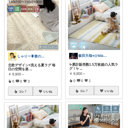
飯田天哉⭐️@iida.tennya
しゃりー🍍妻の笑顔研究所
✨累計販売数1.5万枚超の人気ラ
北欧デザイン×洗える夏ラグ 毎
グ！✨
...
日の空間を楽
...
￥
8,800～
￥
8,900～
0
0
1
0
0
3
コレ
いいね
コレ
いいね