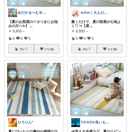
めだかるーむ＠ありがとうございます。
mAm｜大人のご褒美セレクト
【夏のお部屋のベタつきにお悩
敷くだけで、夏の部屋が心地よ
みの方へ✨】
...
く♡ ↪︎【累
...
￥
8,800～
￥
8,800～
0
0
6
0
0
0
コレ
いいね
コレ
いいね
ひろりん*
YO-KO✨良いものを皆にシェアしたい
夏にぴったりの爽やか模様のラ
🌿洗える冷感ラグ、夏のリビン