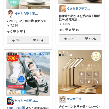
うさみ👗プチプラで叶える大人コーデ
ゆきとら🐯｜暮らしをラクにしたいパパ
停電時の明かりを手の届く場所
に🔦 給電方法
...
7,280円→2,038円🉐 最大72%
...
￥
4,980
￥
7,280
0
0
10
0
0
3
コレ
いいね
コレ
いいね
大人女子🫧
だっちー@朝コレ5時🚗カー用品探求家
🎉クーポンあり🔸様々なシーン
#700円OFF🈹
💕✨この夏必須💨