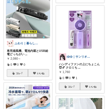
ふわり｜暮らしの負担をかるくする日用品
車用扇風機、電池内蔵とUSB給
電どっちがい
...
ゆゆ｜サンリオヲタク×現役ナース🎀
￥
2,080～
ハンディファンの上にちょこん
0
0
0
😈💕 クロミち
...
￥
1,760
コレ
いいね
0
0
1
コレ
いいね