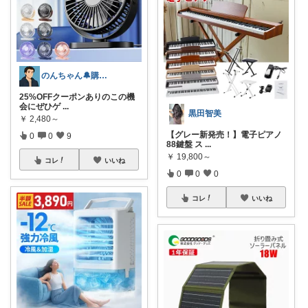
のんちゃん🔔購入感謝です✨
25%OFFクーポンありのこの機
会にぜひゲ
...
黒田智美
￥
2,480～
【グレー新発売！】電子ピアノ
0
0
9
88鍵盤 ス
...
￥
19,800～
コレ
いいね
0
0
0
コレ
いいね