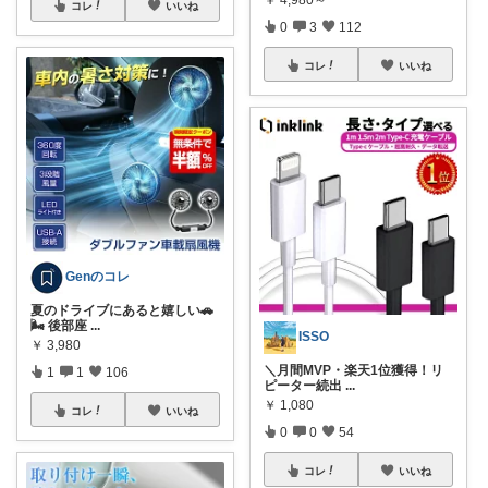
￥
4,980～
コレ
いいね
0
3
112
コレ
いいね
Genのコレ
夏のドライブにあると嬉しい🚗
🌬️ 後部座
...
ISSO
￥
3,980
＼月間MVP・楽天1位獲得！リ
1
1
106
ピーター続出
...
￥
1,080
コレ
いいね
0
0
54
コレ
いいね