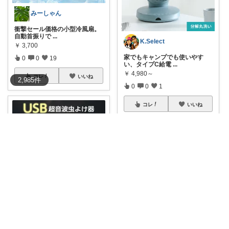
みーしゃん
衝撃セール価格の小型冷風扇。
自動首振りで
...
K.Select
￥
3,700
家でもキャンプでも使いやす
0
0
19
い、タイプC給電
...
￥
4,980～
コレ
いいね
2,985
件
0
0
1
コレ
いいね
70(なお)＊バタバタな毎日をご機嫌に♡
【今日20時〜マラソンスター
ト！開始2時間
...