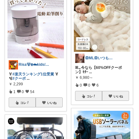
🦋ML🦋いつもありがとう💓
Risa🐻‍❄️☁️kids/ママ用品
ꕤ.｡今なら【60%OFFクーポ
ン】ｷﾀｰ
...
🏅
#楽天ランキング1位受賞
🏅
￥
6,980～
🫧
#クーポ
...
￥
2,299
0
0
6
1
0
54
コレ
いいね
コレ
いいね