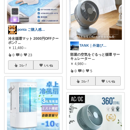
ponta ご購入感謝ですm(_ _)m
冷水循環マット 2000円OFFクー
ポン7
...
TANK｜外遊び志向のオジさんデザイナー
￥
11,480～
部屋の空気をぐるっと循環 サー
0
0
23
キュレーター
...
￥
4,980～
コレ
いいね
0
0
5
コレ
いいね