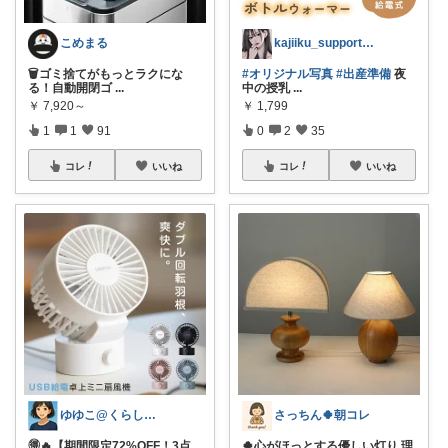
こめまる
kajiiku_support.jp
🗑️ゴミ捨てがもっとラクにな
#オリジナル写真
#出産準備
夜
る！自動開閉ゴ
...
中の授乳
...
￥
7,920～
￥
1,799
1
1
91
0
2
35
コレ
いいね
コレ
いいね
ゆゆこ@くらしを楽に便利に✨
さっちん🍀朝コレ
🉐🔥【期間限定72%OFF！3点
🍀心がほっとする優しい灯り 理