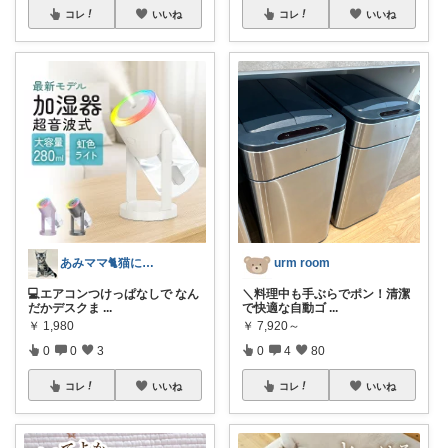
コレ
いいね
コレ
いいね
あみママ🐈猫に起こされた日は朝コレ派
urm room
💻エアコンつけっぱなしで なん
＼料理中も手ぶらでポン！清潔
だかデスクま
...
で快適な自動ゴ
...
￥
1,980
￥
7,920～
0
0
3
0
4
80
コレ
いいね
コレ
いいね