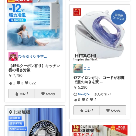
ひるゆう♡小学生2児ママ
【45%クーポン有り】キッチン
ここ
横の暑さ対策
...
￥
7,780
👕アイロンがけ、コードが邪魔
で服の向きを変
...
1
3
822
￥
5,290
コレ
いいね
NikuQ🐾
...
さんのコレ！
0
0
2
コレ
いいね