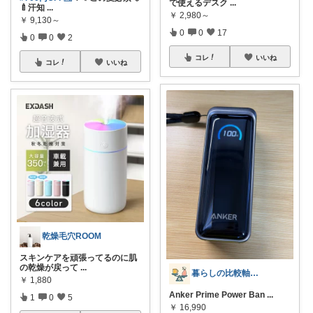
で使えるデスク
...
🍼汗知
...
￥
2,980～
￥
9,130～
0
0
17
0
0
2
コレ
いいね
コレ
いいね
乾燥毛穴ROOM
スキンケアを頑張ってるのに肌
の乾燥が戻って
...
暮らしの比較軸｜Nacafy
￥
1,880
Anker Prime Power Ban
...
1
0
5
￥
16,990