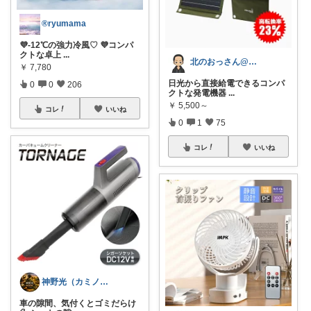
®︎ryumama
💜-12℃の強力冷風♡ 💜コンパ
クトな卓上
...
北のおっさん@ガジェット好き
￥
7,780
日光から直接給電できるコンパ
0
0
206
クトな発電機器
...
￥
5,500～
コレ
いいね
0
1
75
コレ
いいね
神野光（カミノヒカリ）
車の隙間、気付くとゴミだらけ