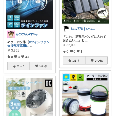
katy778｜いつも有難うございます✨
みののん🌠(୨୧•͈ᴗ•͈)感謝♡
「これ、災害用バッグに入れて
おきたい…」と
...
🌠クーポン🉐【
#ツインファン
￥
32,000
☆後部座席用に
...
￥
3,351
0
0
1
0
4
33
コレ
いいね
コレ
いいね