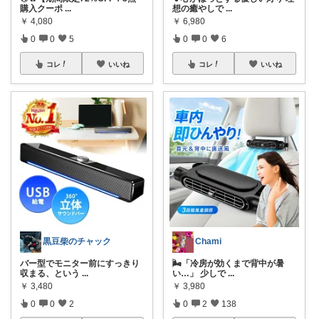
購入クーポ
...
想の癒やしで
...
￥
4,080
￥
6,980
0
0
5
0
0
6
コレ
いいね
コレ
いいね
黒豆柴のチャック
Chami
バー型でモニター前にすっきり
🌬️「冷房が効くまで背中が暑
収まる、という
...
い…」 少しで
...
￥
3,480
￥
3,980
0
0
2
0
2
138