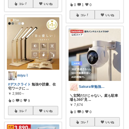
コレ
いいね
0
1
0
コレ
いいね
miyu ⌇
#デスクライト
勉強や読書、在
Sakura🌸勉強と暮らし愛用品
宅ワークに
...
￥
2,980～
＼玄関だけじゃない。庭も駐車
場も360°見
...
0
0
9
￥
7,674
コレ
いいね
0
0
0
コレ
いいね