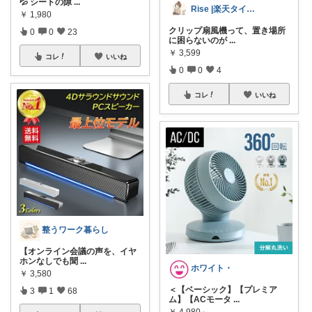
💦 シートの隙
...
Rise |楽天タイムセールお得情報
￥
1,980
クリップ扇風機って、置き場所
0
0
23
に困らないのが
...
￥
3,599
コレ
いいね
0
0
4
コレ
いいね
整うワーク暮らし
【オンライン会議の声を、イヤ
ホンなしでも聞
...
ホワイト・
￥
3,580
＜【ベーシック】【プレミア
3
1
68
ム】【ACモータ
...