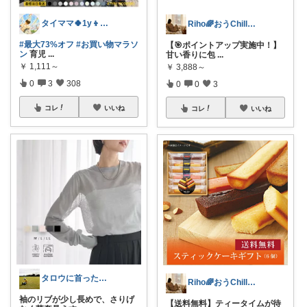
タイママ🍀1y👦のママ
Riho🌈おうChill★グッズ
#最大73%オフ
#お買い物マラソ
【🎯ポイントアップ実施中！】
ン
育児
...
甘い香りに包
...
￥
1,111～
￥
3,888～
0
3
308
0
0
3
コレ
いいね
コレ
いいね
タロウに首ったけ🌞朝コレ
Riho🌈おうChill★グッズ
袖のリブが少し長めで、さりげ
【送料無料】ティータイムが待