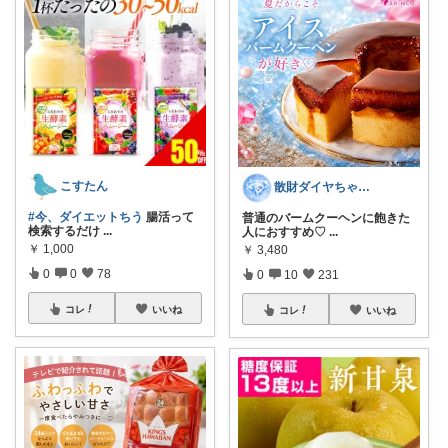
こすたん
散財ダイヤちゃん💎
#今、ダイエットちう
腸活って
普通のバームクーヘンに飽きた
検索するだけ
...
人におすすめ♡
...
￥
1,000
￥
3,480
0
0
78
0
10
231
コレ
いいね
コレ
いいね