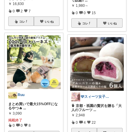
で話題‼
...
￥
16,830
￥
1,980～
0
2
7
0
0
15
コレ
いいね
コレ
いいね
Ruu
🩷スィーツ女子向けのお菓子ROOM🩷
まとめ買いで最大15%OFFにな
🍵 京都・祇園の贅沢を贈る「大
るやつ🔥
...
人のフルーツ
...
￥
3,090
￥
2,948
掲載終了
0
4
22
0
0
8