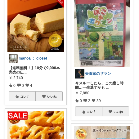
manoa ： closet
【送料無料！】10分で2,000本
完売の伝
...
美食家のザラン
￥
2,740
今スルーしたら、この癒し時
0
0
4
間…一生逃すかも
...
￥
7,880
コレ
いいね
0
2
39
コレ
いいね