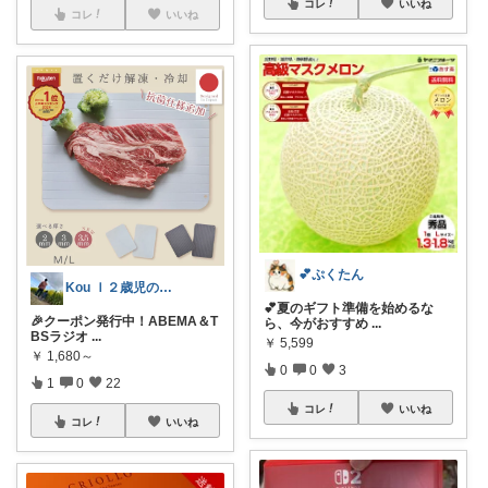
コレ
いいね
コレ
いいね
💕ぷくたん
Kou ｌ２歳児のパパ👨
💕夏のギフト準備を始めるな
🎉クーポン発行中！ABEMA＆T
ら、今がおすすめ
...
BSラジオ
...
￥
5,599
￥
1,680～
0
0
3
1
0
22
コレ
いいね
コレ
いいね