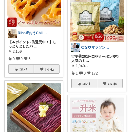
Riho🌈おうChill★グッズ
【🔥ポイント2倍還元中！】し
っとりとしたパ
...
なな🌻マラソンまとめコレ作成中✨️
￥
2,159
🤍🩷🉐201円OFFクーポン🩷🤍
0
0
5
人気のミ
...
￥
1,940～
コレ
いいね
1
0
172
コレ
いいね