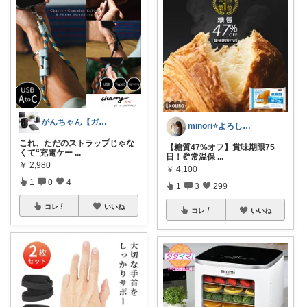
がんちゃん【ガジェット📱紹介】
minori⭐️よろしくお願いします💕
これ、ただのストラップじゃな
【糖質47%オフ】賞味期限75
くて“充電ケー
...
日！🥐常温保
...
￥
2,980
￥
4,100
1
0
4
1
3
299
コレ
いいね
コレ
いいね