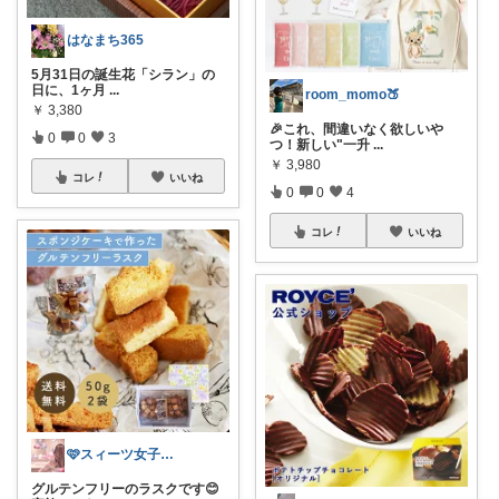
はなまち365
5月31日の誕生花「シラン」の
日に、1ヶ月
...
room_momo🍑
￥
3,380
🎉これ、間違いなく欲しいや
0
0
3
つ！新しい"一升
...
￥
3,980
コレ
いいね
0
0
4
コレ
いいね
🩷スィーツ女子向けのお菓子ROOM🩷
グルテンフリーのラスクです😊