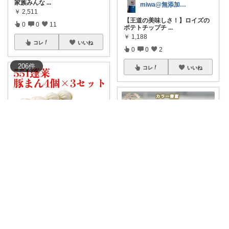
家族みんな
...
miwa@無添加・買いまわりポッキリ専門
￥
2,511
【王道の美味しさ！】ロイズの
0
0
11
ポテトチップチ
...
￥
1,188
コレ
いいね
0
0
2
206
件
コレ
いいね
すみこ🍉 美味しいものたくさん🍧
テレビで話題沸騰！あの人気番
こつ@食卓をもっと楽しく♪
組「サクサクヒ
...
￥
6,980
「今日まだ全然水飲んでな
い…」って気づくの
...
0
9
740
￥
1,750～