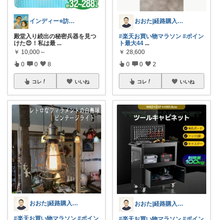
インディー⭐️訪問•フォローありがとう
おおた|経路購入感謝😊
殿堂入り続出の秘密兵器を見つ
#楽天お買い物マラソン
#ポイン
けた😍！私は最
...
ト最大44
...
￥
10,000～
￥
28,600
0
0
8
0
0
2
コレ
いいね
コレ
いいね
おおた|経路購入感謝😊
おおた|経路購入感謝😊
#楽天お買い物マラソン
#ポイン
#楽天お買い物マラソン
#ポイン