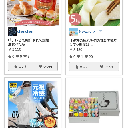
chanchan
おたぬママ｜元保育士の0〜2歳育児ハック
📺テレビで紹介されて話題！ 一
【夕方の疲れを旬の甘みで癒や
度食べたら
...
して✨糖度13
...
￥
2,550
￥
8,480
0
0
3
0
1
20
コレ
いいね
コレ
いいね