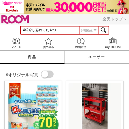
ROOM
楽天トップへ
詳細検索
Feed
見つける
お知らせ
商品
ユーザー
#オリジナル写真