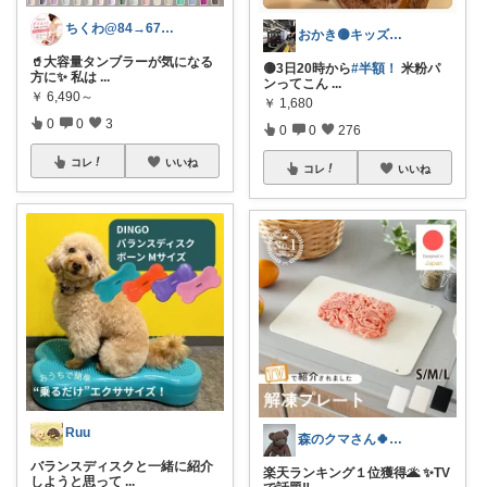
ちくわ@84→67kgまで痩せた40代♀
おかき🟡キッズ、子供服、暑さ対策
🥤大容量タンブラーが気になる
🟡3日20時から
#半額！
米粉パ
方に✨ 私は
...
ンってこん
...
￥
6,490～
￥
1,680
0
0
3
0
0
276
コレ
いいね
コレ
いいね
Ruu
森のクマさん🍀発達障がい児のパパ
バランスディスクと一緒に紹介
楽天ランキング１位獲得🌋 ✨️TV
しようと思って
...