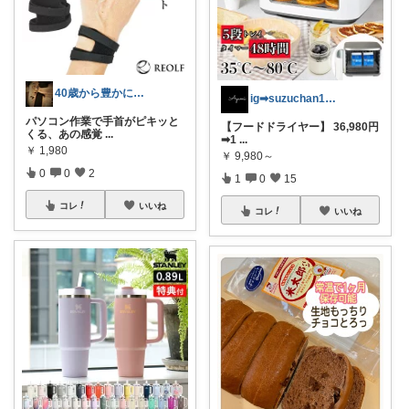
40歳から豊かに生きるサラリーマン
ig➡︎suzuchan1206
パソコン作業で手首がピキッと
【フードドライヤー】 36,980円
くる、あの感覚
...
➡︎1
...
￥
1,980
￥
9,980～
0
0
2
1
0
15
コレ
いいね
コレ
いいね