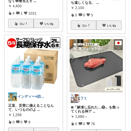
なく華奢見えす
...
ち遠しくなる、
...
￥
4,400
￥
2,100
4
2
1031
0
0
5
コレ
いいね
コレ
いいね
インディー⭐️訪問•フォローありがとう
フミ
正直、災害に備えることなん
❄️「解凍し忘れた…😱」を救っ
て、いつもののよ
...
てくれる神ア
...
￥
1,268
￥
1,680～
0
0
9
0
0
76