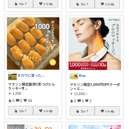
コレ
いいね
コレ
いいね
タロウに首ったけ🌞朝コレ
Ruu
マラソン限定販売‼️見つけたら
マラソン限定1,000円OFFクーポ
ラッキー❣️
...
ン＋エ
...
￥
1,200
￥
12,650～
0
0
49
0
0
2
コレ
いいね
コレ
いいね