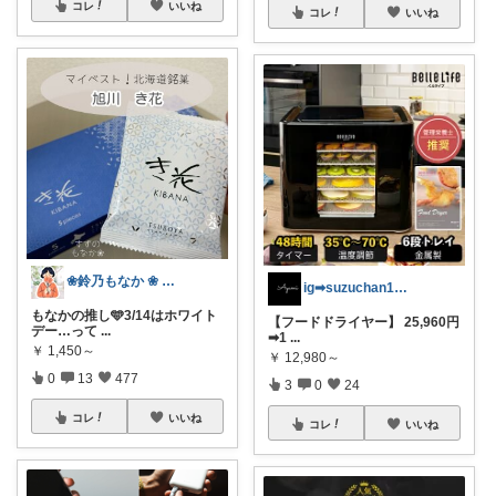
コレ
いいね
コレ
いいね
❀鈴乃もなか ❀ 穏やかさを大切に
ig➡︎suzuchan1206
もなかの推し🩵3/14はホワイト
【フードドライヤー】 25,960円
デー…って
...
➡︎1
...
￥
1,450～
￥
12,980～
0
13
477
3
0
24
コレ
いいね
コレ
いいね