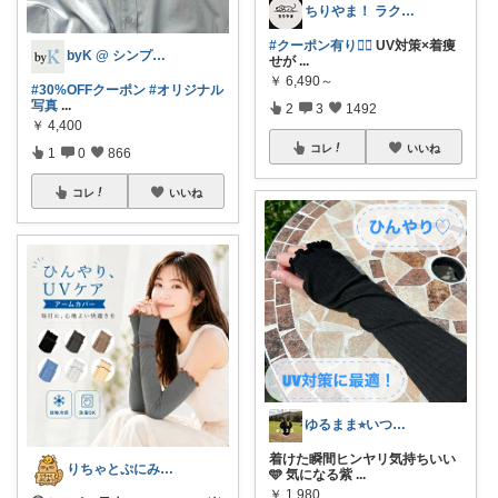
ちりやま！ ラク×便利グッズ🫧
#クーポン有り❤️‍🔥
UV対策×着痩
byK @ シンプル好き
せが
...
￥
6,490～
#30%OFFクーポン
#オリジナル
写真
...
2
3
1492
￥
4,400
コレ
いいね
1
0
866
コレ
いいね
ゆるまま⭐︎いつもありがとうございます✨
着けた瞬間ヒンヤリ気持ちいい
​りちゃとぷにみつ💎
🩵 気になる紫
...
￥
1,980