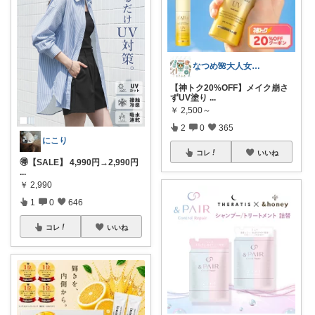
なつめ🌺大人女子のお悩み美容🫧
【神トク20%OFF】メイク崩さ
ずUV塗り
...
￥
2,500～
2
0
365
にこり
コレ
いいね
🉐【SALE】 4,990円→2,990円
...
￥
2,990
1
0
646
コレ
いいね