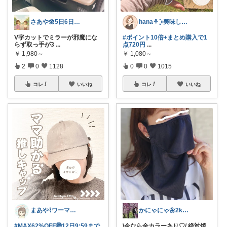
さあや🌼5日6日有難うございます
hana‎‎⚘⡱美味しい暮らし🤍𐙚
V字カットでミラーが邪魔にな
#ポイント10倍+まとめ購入で1
らず取っ手が3
...
点720円
...
￥
1,980～
￥
1,080～
2
0
1128
0
0
1015
コレ
いいね
コレ
いいね
まあや⌇ワーママの暮らしとインテリア𓍯
かにゃにゃ🌼2kids mama
#MAX62%OFF🉐12日9:59まで
\今なら全カラーあり♡/ 絶対焼