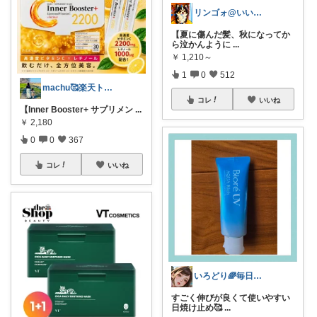
リンゴォ@いいね！ありがとうございます
【夏に傷んだ髪、秋になってか
ら泣かんように
...
￥
1,210～
1
0
512
machu🥰楽天トラベル感謝✨
コレ
いいね
【Inner Booster+ サプリメン
...
￥
2,180
0
0
367
コレ
いいね
いろどり🌈毎日カラフル✨🌈
すごく伸びが良くて使いやすい
日焼け止め🥰
...