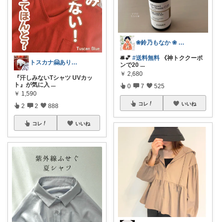
❀鈴乃もなか ❀ 穏やかさを大切に
🛎️💕
#送料無料
《神トククーポ
トスカナ🤗ありがとうございます💕
ンで20
...
￥
2,680
『汗しみないTシャツ UVカッ
ト』が気に入
...
0
7
525
￥
1,590
コレ
いいね
2
2
888
コレ
いいね