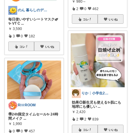
￥
980～
2
0
462
のん 暮らしのデザインルーム
毎日使いやすいシートマスク🌿
コレ
いいね
✨ VT C
...
￥
3,590
3
0
182
コレ
いいね
りか┊小学生2人4人家族2LDK暮らし
効果◎新生児も使える✨肌にも
Ri☆ROOM
地球にも優しい
...
￥
2,420
🉐24h限定タイムセール✨ 24時
間メイク
...
2
2
839
￥
1,990
コレ
いいね
0
0
457