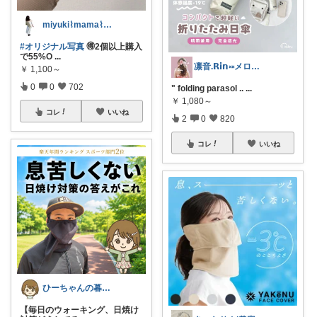
miyuki⌇mama⌇注文住宅計画中
#オリジナル写真
🉐2個以上購入
で55%O
...
凛音.𝗥𝗶𝗻༝༝メロウな暮らし🧸
￥
1,100～
0
0
702
" folding parasol ..
...
￥
1,080～
コレ
いいね
2
0
820
コレ
いいね
ひーちゃんの暮らしと服ROOM🌷
【毎日のウォーキング、日焼け