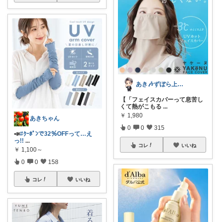
あき🎶ずぼら上等✩日々の楽しみ方
【「フェイスカバーって息苦し
くて熱がこもる
...
￥
1,980
あきちゃん
0
0
315
📣
#ｸｰﾎﾟﾝで32％OFFって…え
っ!!
...
コレ
いいね
￥
1,100～
0
0
158
コレ
いいね