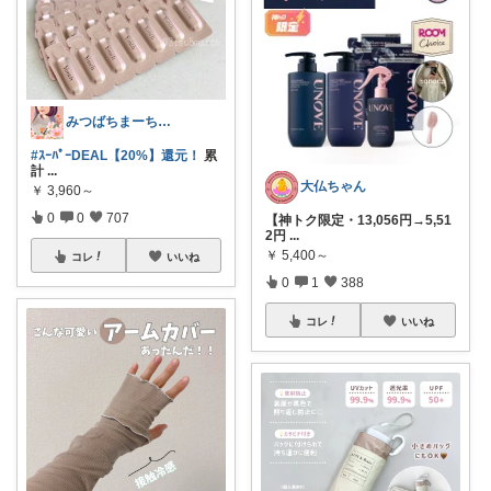
みつばちまーちᵀᴴᴬᴺᴷ ᵞᴼᵁ ◡̈*
#ｽｰﾊﾟｰDEAL【20%】還元！
累
計
...
大仏ちゃん
￥
3,960～
0
0
707
【神トク限定・13,056円→5,51
2円
...
￥
5,400～
コレ
いいね
0
1
388
コレ
いいね