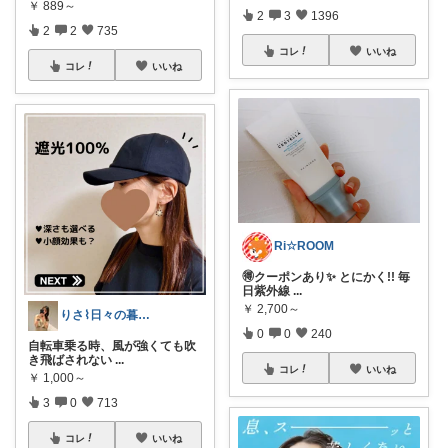
￥
889～
2
3
1396
2
2
735
コレ
いいね
コレ
いいね
Ri☆ROOM
🉐クーポンあり✨ とにかく!! 毎
日紫外線
...
￥
2,700～
りさ⌇日々の暮らしをちょっと素敵に
0
0
240
自転車乗る時、風が強くても吹
き飛ばされない
...
コレ
いいね
￥
1,000～
3
0
713
コレ
いいね