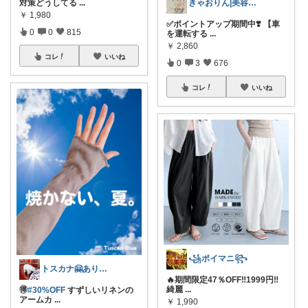
対策どうしてる
...
きゃおりん|美容好き3児ママ
￥
1,980
✅ポイントアップ期間中❣️ 【車
0
0
815
を運転する
...
￥
2,860
コレ
いいね
0
3
676
コレ
いいね
꧁ポイマニ꧂
トスカナ🤗ありがとうございます💕
🔥期間限定47％OFF‼1999円‼️
綺麗
...
🉐
#30%OFF
すずしいリネンの
アームカ
...
￥
1,990