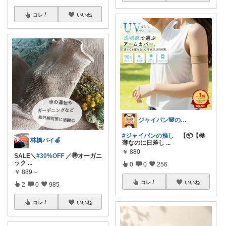
コレ
いいね
ジャイパン🐼の当直明け回復ROOM
#ジャイパンの推し
【📦【極
林檎パイ🍎
薄なのに日差し
...
￥
880
SALE＼
#30%OFF
／🉐オーガニ
ック
...
0
0
256
￥
889～
コレ
いいね
2
0
985
コレ
いいね