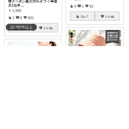
🉐クーポン最大30%オフ~! 👑楽
天1位🌟
...
3
1
92
￥
1,980
コレ
いいね
1
0
801
10,000
件
以上
コレ
いいね
影ノ声
顔まわりまでしっかりカバー✨
ジャイパン🐼の当直明け回復ROOM
軽くて被りや
...
￥
2,480～
#ジャイパンの推し
【📦紫外
線ノイズを消し
...
2
1
1309
￥
1,280～
コレ
いいね
1
0
720