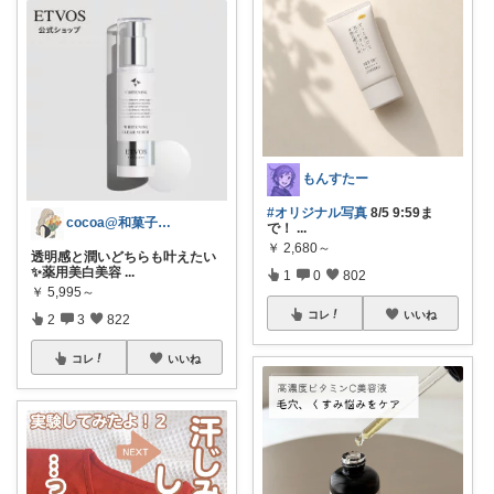
もんすたー
#オリジナル写真
8/5 9:59ま
cocoa@和菓子大好き
で！
...
￥
2,680～
透明感と潤いどちらも叶えたい
✨薬用美白美容
...
1
0
802
￥
5,995～
コレ
いいね
2
3
822
コレ
いいね