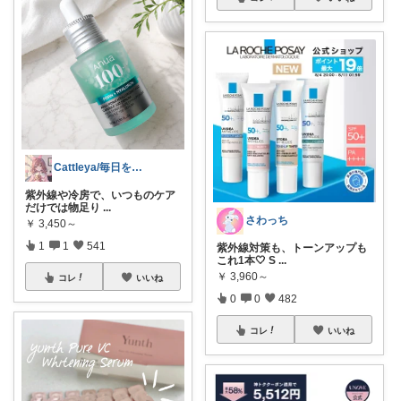
Cattleya/毎日を整える美容コスメ
紫外線や冷房で、いつものケア
だけでは物足り
...
さわっち
￥
3,450～
1
1
541
紫外線対策も、トーンアップも
これ1本🤍 S
...
￥
3,960～
コレ
いいね
0
0
482
コレ
いいね