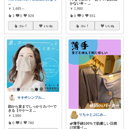
...
かない🌞－
...
￥
1,485～
￥
1,980
1
0
929
0
0
651
コレ
いいね
コレ
いいね
キキ🌱シンプルおしゃれ服と雑貨
顔から首までしっかりカバーで
きる【ヤケーヌ
...
​りちゃとぷにみつ💎
￥
1,980
0
0
780
🌿薄手綿100%で肌優しい日焼
け対策~!
...