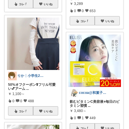
￥
3,289
コレ
いいね
0
0
653
コレ
いいね
りか┊小学生2人4人家族2LDK暮らし
50%オフクーポン❣️フリル可愛
い💕アーム
...
cocoa@和菓子大好き
￥
1,100～
0
0
488
飲むビタミンC美容液⭐️毎日のビ
タミン習慣
...
￥
3,480～
コレ
いいね
0
1
449
コレ
いいね