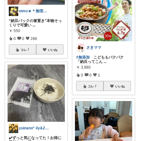
oimo☻︎＊無理せずします🙇‍♀️
“納豆パックの箸置き”本物そっ
くりで可愛い
...
￥
550
0
0
286
さきママ
コレ
いいね
#無添加
こどももパクパク
「納豆ってこん
...
￥
3,980
0
0
1
コレ
いいね
yuinano* 4y&2y igみてね
✔️ずっと気になってた！お得に