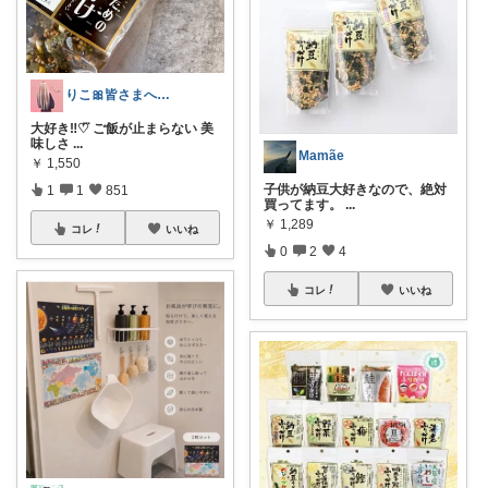
りこ🎀皆さまへ心から感謝🩶
大好き‼︎♡⃛ ご飯が止まらない 美
味しさ
...
Mamãe
￥
1,550
子供が納豆大好きなので、絶対
1
1
851
買ってます。
...
￥
1,289
コレ
いいね
0
2
4
コレ
いいね