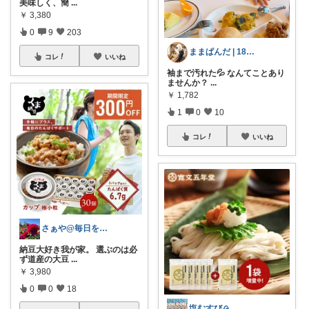
美味しく、簡
...
￥
3,380
0
9
203
ままぱんだ | 18時革命❤️‍🔥
コレ
いいね
袖まで汚れた💦 なんてことあり
ませんか？
...
￥
1,782
1
0
10
コレ
いいね
さぁや@毎日を大切にしたい
納豆大好き我が家。 選ぶのは必
ず道産の大豆
...
￥
3,980
0
0
18
塩むすび🍙