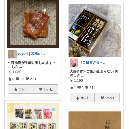
yuyuri｜和風の家のほっこり暮らし
りこ🎀皆さまへ心から感謝🩶
< 醤油麹が手軽に楽しめます >
こちら
...
大好き‼︎♡⃛ ご飯が止まらない 美
￥
1,080
味しさ
...
0
12
273
￥
1,190
1
1
814
コレ
いいね
コレ
いいね