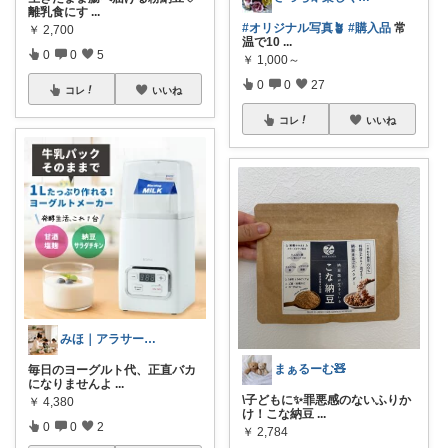
離乳食にす
...
#オリジナル写真🪴
#購入品
常
￥
2,700
温で10
...
0
0
5
￥
1,000～
0
0
27
コレ
いいね
コレ
いいね
みほ｜アラサー主婦｜共働き｜2児育児中
まぁるーむ🧸
毎日のヨーグルト代、正直バカ
になりませんよ
...
\子どもに✨罪悪感のないふりか
￥
4,380
け！こな納豆
...
0
0
2
￥
2,784