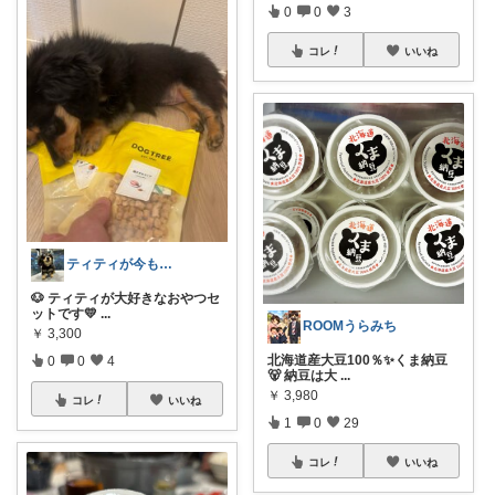
0
0
3
コレ
いいね
ティティが今も毎日使っている愛用品🐶
🐶 ティティが大好きなおやつセ
ットです💛
...
ROOMうらみち
￥
3,300
北海道産大豆100％✨くま納豆
0
0
4
🐻 納豆は大
...
￥
3,980
コレ
いいね
1
0
29
コレ
いいね