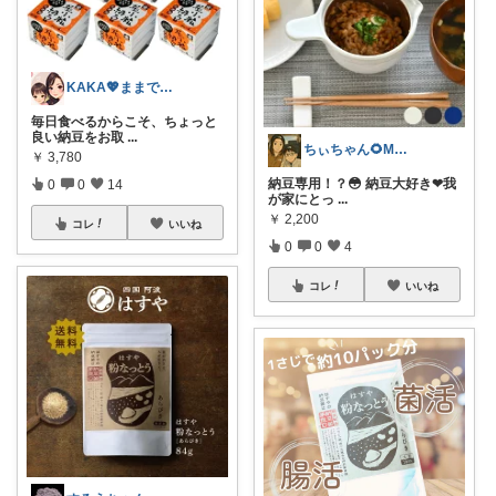
KAKA💖ままでもキレイでいたい
毎日食べるからこそ、ちょっと
良い納豆をお取
...
ちぃちゃん🌻MamA🪷
￥
3,780
納豆専用！？😳 納豆大好き❤我
0
0
14
が家にとっ
...
￥
2,200
コレ
いいね
0
0
4
コレ
いいね