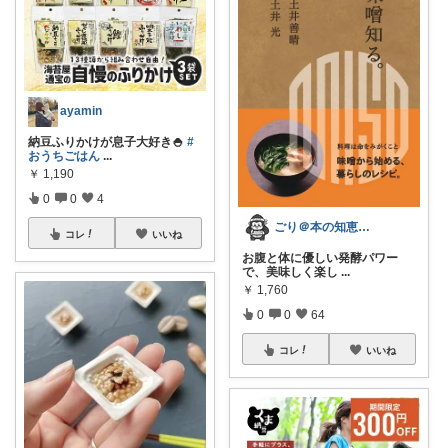
ayamin
納豆ふりかけが息子大好き🍚
#
おうちごはん
...
￥
1,190
0
0
4
ごり＠本の知恵で健康を目指すROOM
コレ
いいね
お腹と体に優しい発酵パワー
で、美味しく楽し
...
￥
1,760
0
0
64
コレ
いいね