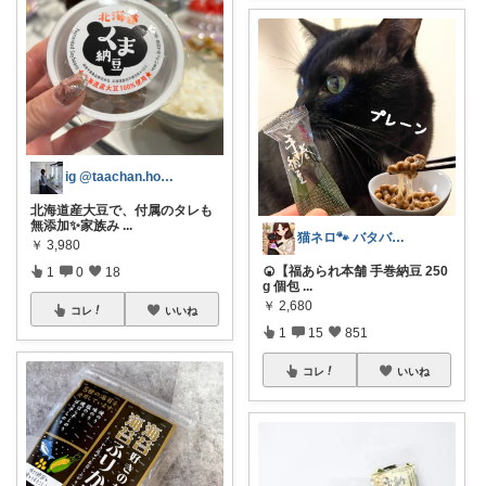
ig @taachan.home
北海道産大豆で、付属のタレも
無添加✨家族み
...
猫ネロ🐾 バタバタで🙏中々来れないの
￥
3,980
🍘【福あられ本舗 手巻納豆 250
1
0
18
g 個包
...
￥
2,680
コレ
いいね
1
15
851
コレ
いいね