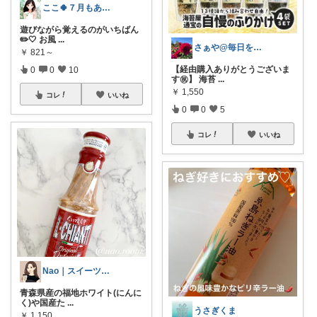
ここ🍀７月もありがとう🍀
遊びながら覚えるのがいちばん
✏️🤍 お風
...
さぁや@毎日を大切にしたい
￥
821～
【経由購入ありがとうございま
0
0
10
す㊗️】 海苔
...
￥
1,550
コレ
いいね
0
0
5
コレ
いいね
Nao｜スイーツROOM🍰
青森県産の福地ホワイト(にんに
く)や国産た
...
うさぎくま
￥
1,150