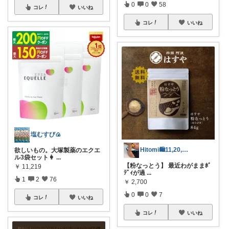
0
0
58
コレ
いいね
コレ
いいね
塩むすび🍙
Hitomi🛍️11,20,21♡
欲しいもの。大塚製薬のエクエ
ル3袋セット👩
...
【粉なっとう】 最近わがままﾎﾞ
￥
11,219
ﾃﾞｨが過
...
1
2
76
￥
2,700
0
0
7
コレ
いいね
コレ
いいね