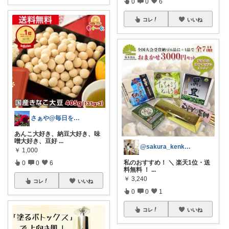
0
0
6
コレ
いいね
さぁや@毎日を大切にしたい
あんこ大好き、納豆大好き、味
噌大好き、豆好
...
@sakura_kenkou.sweet
￥
1,000
私のおすすめ！ ＼ 楽天1位・送
0
0
6
料無料 ！
...
￥
3,240
コレ
いいね
0
0
1
コレ
いいね