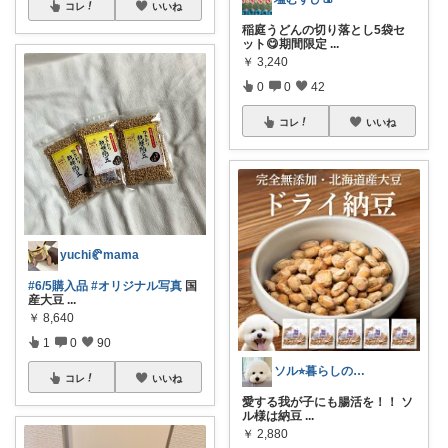
コレ
いいね
稲庭うどんの切り落とし5袋セ
ット😋期間限定
...
￥
3,240
0
0
42
コレ
いいね
yuchi🥐mama
#6/5購入品
#オリジナル写真
国
産大豆
...
￥
8,640
1
0
90
ソル⭐︎暮らしの愛用品🐻‍❄️
コレ
いいね
愛する我が子にも腸活を！！ ソ
ル様は納豆
...
￥
2,880