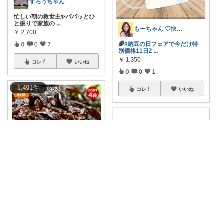
すろうちゃん
忙しい朝の救世主✨パパッとひ
と振りで家族の
...
もーちゃん ♡快適生活~旅行大好き🌈✨
￥
2,700
🌈
#納豆の日フェアで今だけ特
0
0
7
別価格11日2
...
￥
1,350
コレ
いいね
0
0
1
1,491
件
コレ
いいね
りえの暮らしセレクト
ご飯がすすむ🍚 プチプチ×コリ
コリ食感がク
...
はち⌇見ていただき感謝です☺︎
￥
1,000