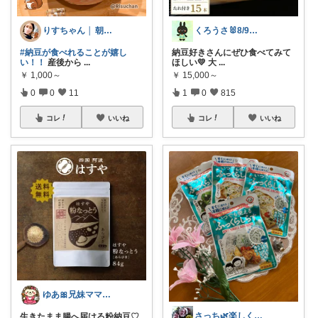
りすちゃん │ 朝コレ
くろうさ🐰8/9〜8/10お休み🐰
#納豆が食べれることが嬉し
納豆好きさんにぜひ食べてみて
い！！
産後から
...
ほしい💛 大
...
￥
1,000～
￥
15,000～
0
0
11
1
0
815
コレ
いいね
コレ
いいね
ゆあ🎀兄妹ママの育児と暮らし
さっち🌿楽しくお買い物🎶🍒
生きたまま腸へ届ける粉納豆♡