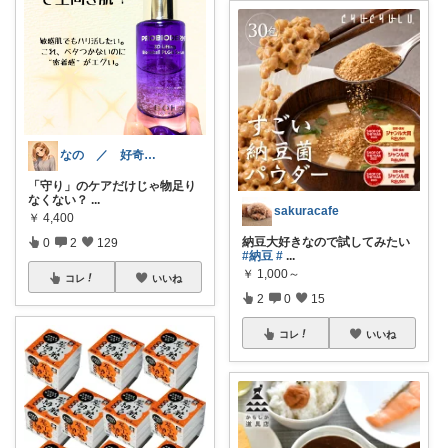
なの ／ 好奇心コスメ
「守り」のケアだけじゃ物足り
なくない？
...
sakuracafe
￥
4,400
納豆大好きなので試してみたい
0
2
129
#納豆
#
...
￥
1,000～
コレ
いいね
2
0
15
コレ
いいね