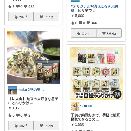
#オリジナル写真
#ふるさと納
3
0
985
税
ピリ辛で
...
￥
5,000
コレ
いいね
0
0
366
コレ
いいね
mako 2児の男の子ママ
【幼児食】 納豆の大好きな息子
にとふりかけ
...
SHIORI
￥
1,170
子供が納豆好きで、手軽に納豆
0
0
2
摂取できるこの
...
￥
1,550
コレ
いいね