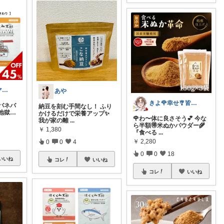
ずぼら男児ママの時短便利グッズROOM
あや
きよ🌹幸せ🎐皆様のお心遣いに感謝💖
バネバ
納豆を刻む手間なし！ ふり
地獄…
かけるだけで栄養アップ✨
🌹わ〜体に良さそう💕 今な
我が家の離
...
ら半額🉐米ぬかパウダー🌾
￥
1,380
『食べる
...
￥
2,280
0
0
4
0
0
18
いいね
コレ
いいね
コレ
いいね