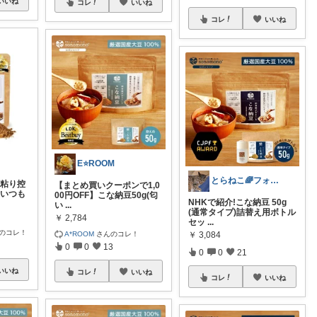
いいね
コレ
いいね
コレ
いいね
E⭐ROOM
とらねこ🌈フォロー購入感謝です❗
・粘り控
【まとめ買いクーポンで1,0
】いつも
00円OFF】こな納豆50g(匂
NHKで紹介!こな納豆 50g
い
...
(通常タイプ)詰替え用ボトル
￥
2,784
セッ
...
のコレ！
A*ROOM
さんのコレ！
￥
3,084
0
0
13
0
0
21
いいね
コレ
いいね
コレ
いいね