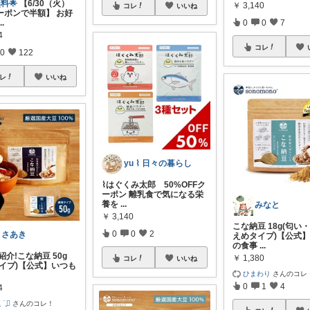
料🌟
【6/30（火）
￥
3,140
コレ
いいね
ーポンで半額】 お好
0
0
7
...
4
コレ
0
122
レ
いいね
yu ⌇ 日々の暮らし
⌇はぐくみ太郎 50%OFFク
ーポン 離乳食で気になる栄
養を
...
みなと
￥
3,140
こな納豆 18g(匂い
0
0
2
まさあき
えめタイプ)【公式
の食事
...
紹介!こな納豆 50g
￥
1,380
コレ
いいね
タイプ)【公式】いつも
ひまわり
さんのコレ
0
1
4
4
¨̮⃝
さんのコレ！