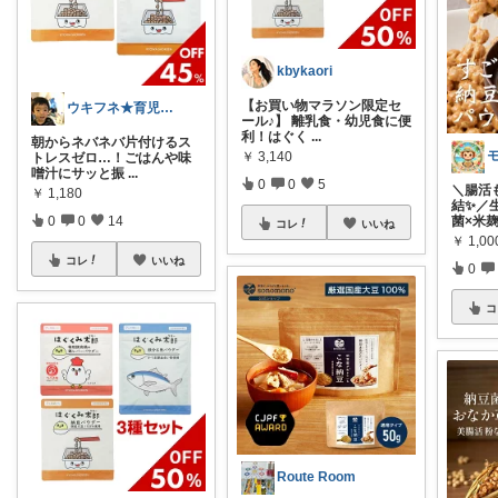
kbykaori
【お買い物マラソン限定セ
ウキフネ★育児・子育てが楽になるアイテム
ール♪】 離乳食・幼児食に便
利！はぐく
...
朝からネバネバ片付けるス
￥
3,140
トレスゼロ…！ごはんや味
噌汁にサッと振
...
0
0
5
＼腸活
￥
1,180
結✨／ 
0
0
14
菌×米
コレ
いいね
￥
1,0
コレ
いいね
0
コ
Route Room