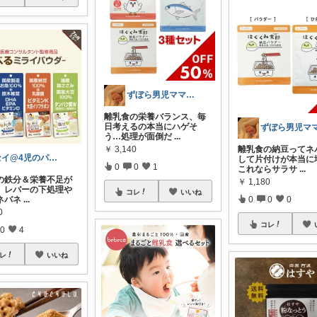
ずぼら男児ママの時短便利グッズROOM
離乳食の栄養バランス、毎
日考えるの本当にハゲそ
う…処理が面倒だ
...
￥
3,140
離乳食の納豆ってネ
セイ@4児のパパ｜育児助ける神アイテ厶
して片付けが本当に
0
0
1
これならサラサ
...
食の鉄分＆栄養不足が
￥
1,180
、レバーの下処理や
コレ
いいね
0
0
0
ネバネ
...
0
コレ
0
4
レ
いいね