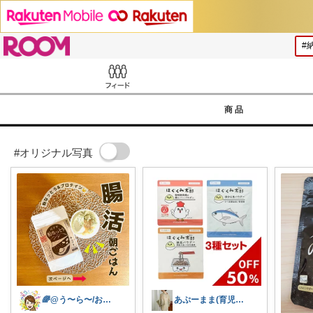
ROOM
Feed
商品
#オリジナル写真
🌈@う〜ら〜/お得✨美味しい✨素敵✨
あぷーまま(育児グッズ×ママグッズ)