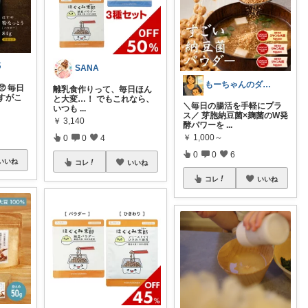
ၴ
SANA
もーちゃんのダイエットROOM
 毎日
離乳食作りって、毎日ほん
すがこ
と大変…！ でもこれなら、
＼毎日の腸活を手軽にプラ
いつも
...
ス／ 芽胞納豆菌×麹菌のW発
￥
3,140
酵パワーを
...
￥
1,000～
0
0
4
0
0
6
いいね
コレ
いいね
コレ
いいね