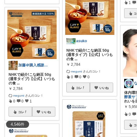
1
コ
asuko
NHKで紹介!こな納豆 50g
(通常タイプ)【公式】いつも
の食
...
￥
2,784
加藤＠購入感謝！見て健康知識が身に付く⭐
megumi
さんのコレ！
NHKで紹介!こな納豆 50g
0
0
0
(通常タイプ)【公式】いつも
の食
...
コレ
いいね
￥
2,784
体内環
megumi
さんのコレ！
酵素サプ
0
0
1
れいを
￥
5,95
コレ
いいね
0
4,546
件
コ