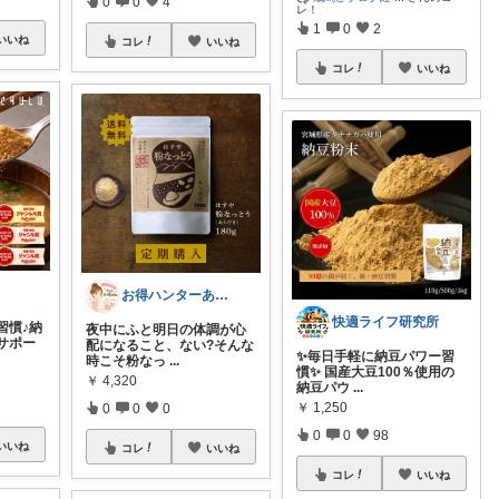
0
0
4
レ！
1
0
2
いいね
コレ
いいね
コレ
いいね
お得ハンターあや🛒今日もお得日和🛒
快適ライフ研究所
習慣♪納
夜中にふと明日の体調が心
サポー
配になること、ない?そんな
✨毎日手軽に納豆パワー習
時こそ粉なっ
...
慣✨ 国産大豆100％使用の
￥
4,320
納豆パウ
...
￥
1,250
0
0
0
0
0
98
いいね
コレ
いいね
コレ
いいね