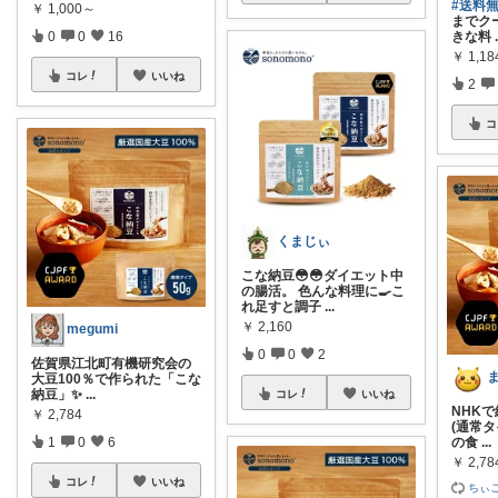
#送料無
￥
1,000～
までク
0
0
16
きな料
￥
1,18
コレ
いいね
2
コ
くまじぃ
こな納豆😳😳ダイエット中
の腸活。 色んな料理に🍳こ
れ足すと調子
...
￥
2,160
megumi
0
0
2
佐賀県江北町有機研究会の
大豆100％で作られた「こな
納豆」✨
...
コレ
いいね
NHKで
￥
2,784
(通常
1
0
6
の食
...
￥
2,78
コレ
いいね
ちぃこ