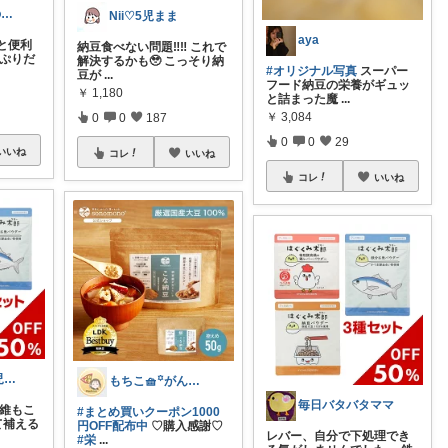
りみ | ０歳男の子ママ👶
Nii♡5児まま
aya
と便利
納豆食べない問題‼️‼️ これで
っぷりだ
解決するかも🥹 こっそり納
#オリジナル写真
スーパー
豆が
...
フード納豆の栄養がギュッ
￥
1,180
と詰まった魔
...
￥
3,084
0
0
187
0
0
29
いいね
コレ
いいね
コレ
いいね
ウキフネ★育児・子育てが楽になるアイテム
もちこ🧺꙳がんばらない3児ママの暮らし
毎日バタバタママ
繊維もこ
#まとめ買いクーポン1000
て補える
円OFF配布中
♡購入感謝♡
レバー、自分で下処理でき
#栄
...