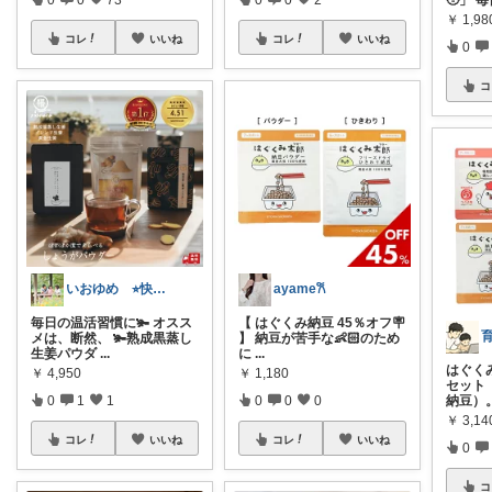
￥
1,9
コレ
いいね
コレ
いいね
0
コ
いおゆめ ⭐︎快適な暮らしと健康⭐︎
ayame𐙚
毎日の温活習慣に🫚 オスス
【 はぐくみ納豆 45％オフ🪧
メは、断然、 🫚熟成黒蒸し
】 納豆が苦手な👶🏻のため
生姜パウダ
...
に
...
はぐく
￥
4,950
￥
1,180
セット
0
1
1
0
0
0
納豆）
￥
3,14
コレ
いいね
コレ
いいね
0
コ