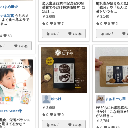
楽天出店22周年記念&SOM
離乳食が始まると気
つまめ🎹🍉
受賞で今だけ特別価格🫘（1
「鉄分」や「たんぱ
1日1:
...
🥣✨ いつも
...
ジナル写真
うちのメ
￥
2,698
￥
3,140
、よく食べるエサで
生ま
...
0
0
7
0
0
2
コレ
いいね
コレ
4
63
レ
いいね
ゆっけ
まぁるーむ🧸
￥
2,698
\子どもに✨罪悪感の
OU’s Select💐
りかけ！こな納豆🍚/
0
0
0
が大好き
...
「離乳食、栄養バランス
￥
2,784
と足りてるかな？
コレ
いいね
0
0
58
毎日メ
...