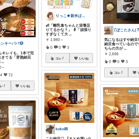
りっこ🍀新米ばぁばの子育て応援隊
👶「離乳食ちゃんと栄養足
りてるかな？」 👵「頑張り
( ၴႅၴぽこたさん( ၴႅ
すぎなくて大
...
気になるはすや納豆
￥
1,980～
モンキーパパ🐵
納豆食べているので
0
0
3
ちらの方が
...
もキレイも、1本で完
￥
2,698
​生きてる「芽胞納豆
コレ
いいね
0
0
3
麹
...
00～
コレ
4
72
レ
いいね
koko🧸
こな納豆♡ 【まとめ買いク