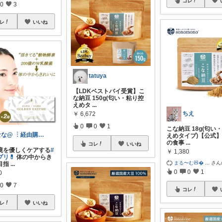
コレ
0
3
レ
いいね
tatuya
【LDKベストバイ受賞】こ
な納豆 150g(匂い・粘り控
えめタ
...
ちえ
￥
6,672
0
0
1
こな納豆 18g(匂い
なな@ ︙経由購入ありがとうございます✨
えめタイプ)【公式
の食事
...
コレ
いいね
境を優しくケアする
#
￥
1,380
リ💊
体の中からき
まる〜む🧸
...
さん
目指
...
0
0
1
0
0
7
コレ
レ
いいね