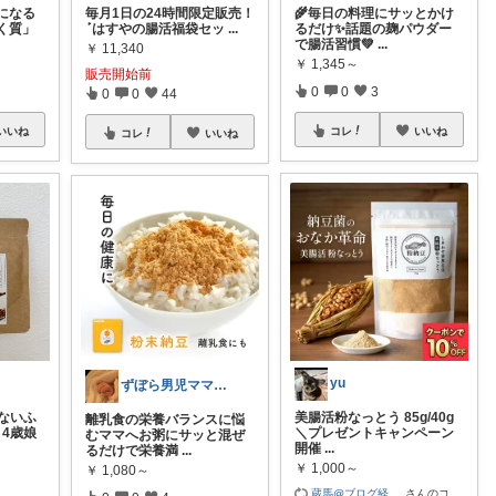
になる
毎月1日の24時間限定販売！
🌾毎日の料理にサッとかけ
く質」
‎ܰ ‎ はすやの腸活福袋セッ
...
るだけ✨話題の麹パウダー
で腸活習慣💚
...
￥
11,340
￥
1,345～
販売開始前
0
0
3
0
0
44
いいね
コレ
いいね
コレ
いいね
yu
ずぼら男児ママの時短便利グッズROOM
ないふ
美腸活粉なっとう 85g/40g
離乳食の栄養バランスに悩
 4歳娘
＼プレゼントキャンペーン
むママへお粥にサッと混ぜ
開催
...
るだけで栄養満
...
￥
1,000～
￥
1,080～
蔵馬@ブログ経
...
さんのコ