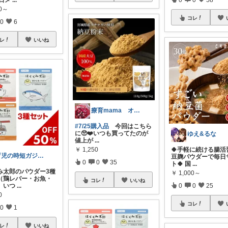
80～
コレ
0
6
レ
いいね
療育mama オリ写真 感謝😭❤️
#7/25購入品
今回はこちら
に🥺❤️いつも買ってたのが
ゆえ&るな
値上が
...
￥
1,250
🍀手軽に続ける腸活
育児の時短ガジェット
豆麹パウダーで毎日
0
0
35
ト🍀 国
...
み太郎のパウダー3種
￥
1,000～
（鶏レバー・お魚・
コレ
いいね
0
0
25
。いつ
...
0
コレ
0
1
レ
いいね