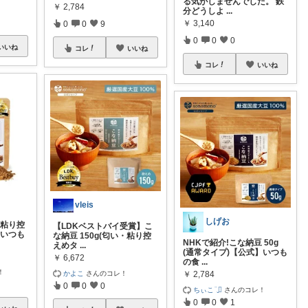
る気がしませんでした。 鉄
￥
2,784
分どうしよ
...
￥
3,140
0
0
9
0
0
0
いいね
コレ
いいね
コレ
いいね
vleis
しげお
・粘り控
【LDKベストバイ受賞】こ
】いつも
な納豆 150g(匂い・粘り控
NHKで紹介!こな納豆 50g
えめタ
...
(通常タイプ)【公式】いつも
￥
6,672
の食
...
！
かよこ
さんのコレ！
￥
2,784
0
0
0
ちぃこ¨̮⃝
さんのコレ！
0
0
1