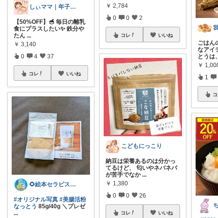
￥
2,784
しぃママ｜年子育児と暮らし🌷
0
0
2
【50%OFF】🥣 毎日の離乳
食にプラスしたい✨ 鉄分や
たん
...
コレ
いいね
ごはん
￥
3,140
なアイ
0
4
37
とうは
￥
1,0
コレ
いいね
1
コ
こどもにっこり
納豆は栄養あるのは分かっ
てるけど、 匂いやネバネバ
が苦手でなか
...
￥
1,380
🌻絵本セラピスト︎❥購入感謝🍀🙇
0
0
26
#オリジナル写真
#美腸活粉
なっとう
85g/40g ＼プレゼ
...
コレ
いいね