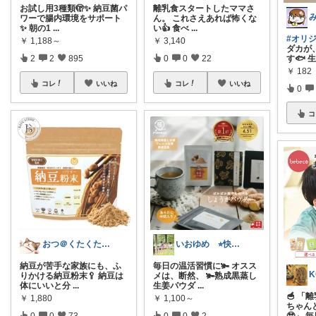
お試し用3種類🫣✨ 納豆菌パ
離乳食スタートしたママさ
み
ワーで腸内環境をサポート
ん。 これさえあれば怖くな
✨ 朝の1
...
い👍 食べ
...
#オリ
￥
1,188～
￥
3,140
ダカが
す🐟 
2
2
895
0
0
22
￥
182
コレ
いいね
コレ
いいね
0
コ
おつ＠くたくたのゆる健康
いおゆめ ⭐︎快適な暮らしと健康⭐︎
納豆が苦手な家族にも、ふ
毎日の温活習慣に🫚 オスス
K
りかける納豆粉末🥄 納豆は
メは、断然、 🫚熟成黒蒸し
体にいいと分
...
生姜パウダ
...
🥣 
￥
1,880
￥
1,100～
ちゃん
0
0
73
0
0
2
🥹」 