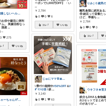
ーポンで1,000円OFF】 ・い
...
離乳食期に絶対ある
￥
2,784
我慢しないヘルシー生活｜時短×健康ごはん
🥺 納豆って栄養た
0
0
6
けど、準備ち
...
のお供や腸活に便利
￥
2,784
テム。 美腸活粉なっ
コレ
いいね
0
0
0
、国産
...
00～
コレ
3
275
レ
いいね
じゅにママ🐰🎀2yboyワーママ
\ 🉐ﾏﾗｿﾝ期間中
#50%OFF
&
#
ﾎﾟｲﾝﾄ2倍
/ 鉄
...
￥
3,140
鉄分もDHAも食物
0
1
63
ちゃーちゃん‪ꯁꯧありがとう🫶🏻💕
れ1セットでまとめ
のがありが
...