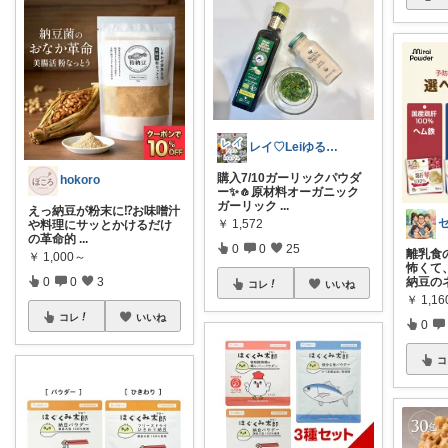
レイ♡Leiゆる無添加グルテンフリー防災
購入7/10ガーリックパウダ
hokoro
ー✨🧄原材料オーガニック
ガーリック
...
​えっ納豆が粉末に⁉️お味噌汁
￥
1,572
や料理にサッとかけるだけ
の革命的
...
0
0
25
​離乳
￥
1,000～
怖くて
0
0
3
納豆の
コレ
いいね
￥
1,16
コレ
いいね
0
コ